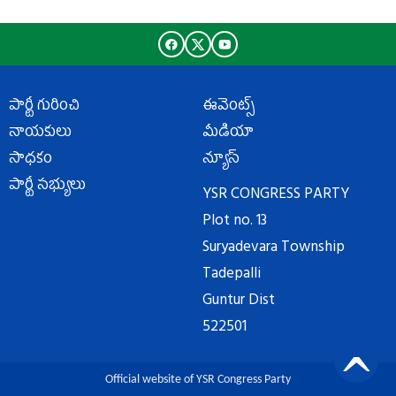
పార్టీ గురించి
ఈవెంట్స్
నాయకులు
మీడియా
సాధకం
న్యూస్
పార్టీ సభ్యులు
YSR CONGRESS PARTY
Plot no. 13
Suryadevara Township
Tadepalli
Guntur Dist
522501
Official website of YSR Congress Party