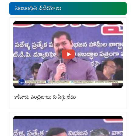
సంబంధిత వీడియోలు
కాకినాడ: చంద్రబాబు కు సిగ్గు లేదు