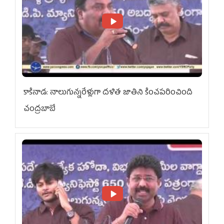
కాకినాడ: నాలుగున్నరేళ్లుగా దళిత జాతిని కించపరించింది
చంద్రబాబే