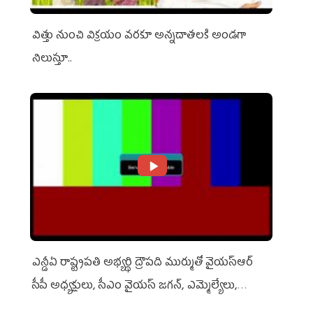
విత్తు నుంచి విక్రయం వరకూ అన్నదాతలకి అండగా
నిలుస్తూ..
ఎన్డీఏ రాష్ట్ర‌ప‌తి అభ్య‌ర్థి ద్రౌప‌ది ముర్ముతో వైయ‌స్ఆర్
సీపీ అధ్య‌క్షులు, సీఎం వైయ‌స్ జ‌గ‌న్, ఎమ్మెల్యేలు,
ఎంపీల స‌మావేశం