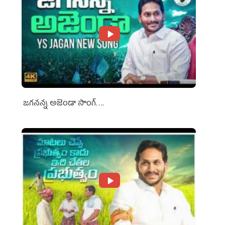
జగనన్న అజెండా సాంగ్….