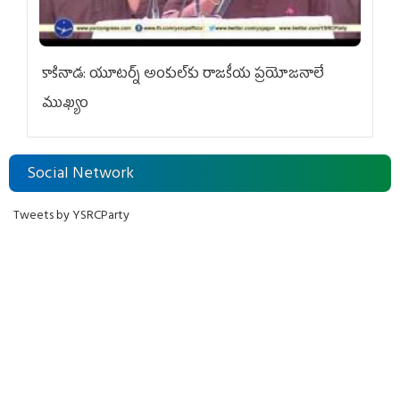
కాకినాడ: యూటర్న్‌ అంకుల్‌కు రాజకీయ ప్రయోజనాలే
ముఖ్యం
Social Network
Tweets by YSRCParty