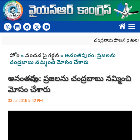
Skip to main content
????
చంద్రబాబు పాలన రైతులకు హ
You are here
హోం
»
వంచన పై గర్జన
» అనంతపురం: ప్రజలను
చంద్రబాబు నమ్మించి మోసం చేశారు
అనంతపురం: ప్రజలను చంద్రబాబు నమ్మించి
మోసం చేశారు
03 Jul 2018 5:42 PM