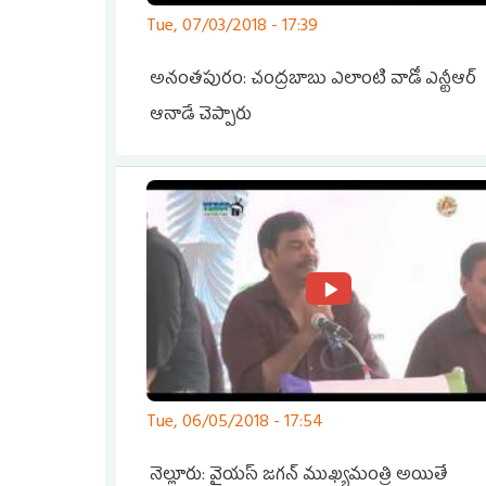
Tue, 07/03/2018 - 17:39
అనంతపురం: చంద్రబాబు ఎలాంటి వాడో ఎన్టీఆర్
ఆనాడే చెప్పారు
Pages
Tue, 06/05/2018 - 17:54
నెల్లూరు: వైయస్ జగన్ ముఖ్యమంత్రి అయితే