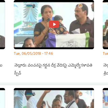
Tue, 06/05/2018 - 17:46
Tue
యి
నెల్లూరు: వంచనపై గర్జన దీక్ష వేదికపై ఎమ్మెల్యే కళావతి
నెల
స్పీచ్
శ్ర