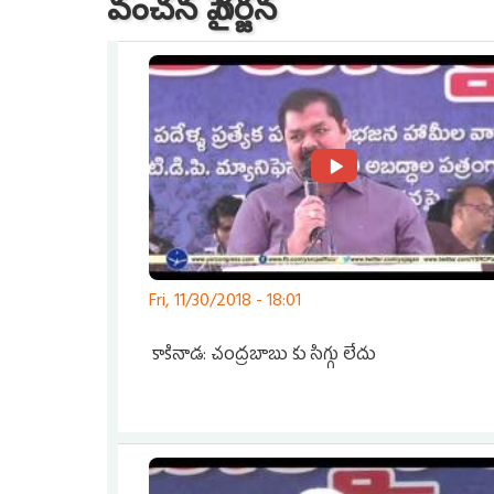
వంచన పై గర్జన
Fri, 11/30/2018 - 18:01
కాకినాడ: చంద్రబాబు కు సిగ్గు లేదు