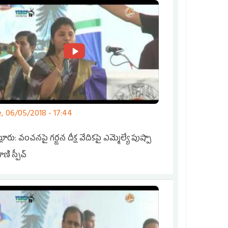
, 06/05/2018 - 17:44
్లూరు: వంచనపై గర్జన దీక్ష వేదికపై ఎమ్మెల్యే పుష్పా
ీవాణి స్పీచ్