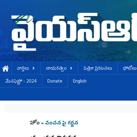
Skip to main content
వార్తలు
నాయకత్వం
పత్రికా ప్రకటనలు
ఫోటోలు
మేనిఫెస్టో - 2024
Donate
English
You are here
హోం
» వంచన పై గర్జన