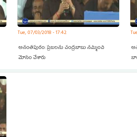
Tue, 07/03/2018 - 17:42
Tue
అనంతపురం: ప్రజలను చంద్రబాబు నమ్మించి
అన
మోసం చేశారు
బా