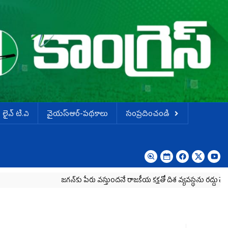
లైవ్ టి.వి
వైయస్ఆర్-పథకాలు
సంప్రదించండి
జగన్‌కు పేరు వస్తుందనే రాజకీయ కక్షతో దిశ వ్య‌వ‌స్థ‌ను రద్దు చేశారు
కృష్ణా మ