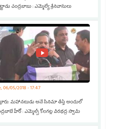
్టాడు చంద్రబాబు : ఎమ్మెల్యే శ్రీనివాసులు
, 06/05/2018 - 17:47
ల్లూరు: మహానటుడు అనే సినిమా తీస్తే అందులో
్రబాబే హీరో : ఎమ్మెల్సీ కోలగట్ల వీరభద్ర స్వామీ