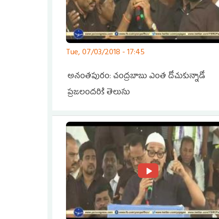
Tue, 07/03/2018 - 17:45
అనంతపురం: చంద్రబాబు ఎంత దోచుకున్నాడో
ప్రజలందరికి తెలుసు