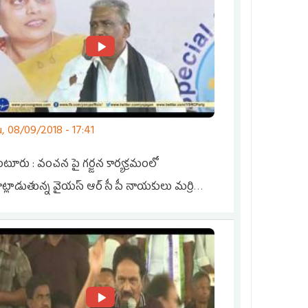
, 08/09/2018 - 17:41
ంటూరు : వంచన పై గర్జన కార్యక్రమంలో
ట్లాడుతున్న వైయస్ ఆర్ సీ పీ నాయకులు మర్రి
శేఖర్ రెడ్డి