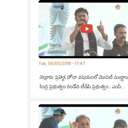
Tue, 06/05/2018 - 17:47
నెల్లూరు: ప్రత్యెక హోదా విషయంలో మొదటి ముద్దా
కేంద్ర ప్రభుత్వం రెండోది టీడీపి ప్రభుత్వం : ఎంపీ
అవినాష్ రెడ్డి