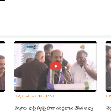
Tue, 06/05/2018 - 17:53
Tue
నెల్లూరు: పుట్టే బిడ్డపై కూడా చంద్రబాబు చేసిన అప్పు
నెల్లూరు: నవనిర్మా