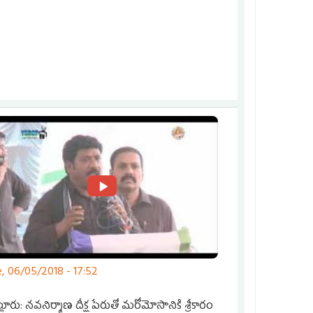
, 06/05/2018 - 17:52
ణ దీక్ష పేరుతో మరోమోసానికి శ్రీకారం