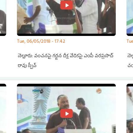
Tue, 06/05/2018 - 17:42
Tue
నెల్లూరు: వంచనపై గర్జన దీక్ష వేదికపై ఎంపీ వరప్రసాద్
నె
రావు స్పీచ్
చం
: