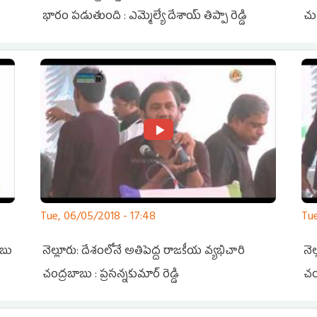
య్
భారం పడుతుంది : ఎమ్మెల్యే దేశాయ్ తిప్పా రెడ్డి
చుట
Tue, 06/05/2018 - 17:48
Tue
ాబు
నెల్లూరు: దేశంలోనే అతిపెద్ద రాజకీయ వ్యభిచారి
నె
చంద్రబాబు : ప్రసన్నకుమార్ రెడ్డి
చంద