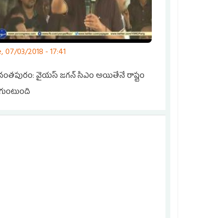
, 07/03/2018 - 17:41
ంతపురం: వైయస్ జగన్ సిఎం అయితేనే రాష్టం
గుంటుంది