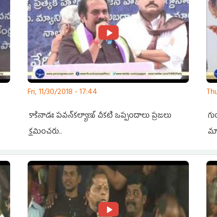
Fri, 11/30/2018 - 17:44
Thu
కాకినాడః పవన్‌కల్యాణ్‌ చీకటి ఒప్పందాలు ప్రజలు
గు
క్షమించరు..
మా
రాజ