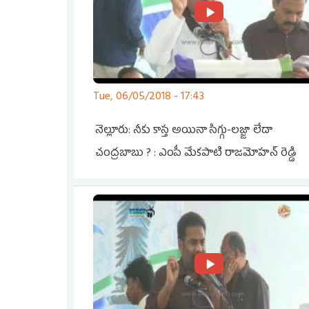
Tue, 06/05/2018 - 17:43
నెల్లూరు: నీకు కాస్త అయినా సిగ్గు-లజ్జా లేదా
చంద్రబాబు ? : ఎంపీ మేకపాటి రాజమోహన్ రెడ్డి