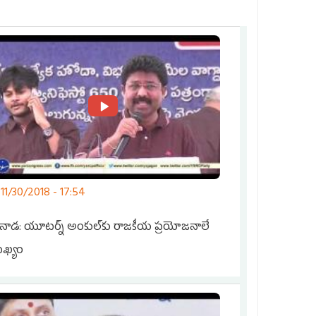
, 11/30/2018 - 17:54
కినాడ: యూటర్న్‌ అంకుల్‌కు రాజకీయ ప్రయోజనాలే
ఖ్యం