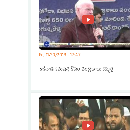
Fri, 11/30/2018 - 17:47
కాకినాడ: కమీషన్ల కోసం చంద్రబాబు కక్కుర్తి