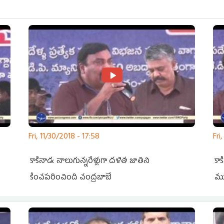
Fri, 11/30/2018 - 17:58
Fri
కాకినాడ: నాలుగున్నరేళ్లుగా దళిత జాతిని
కా
కించపరించింది చంద్రబాబే
ము