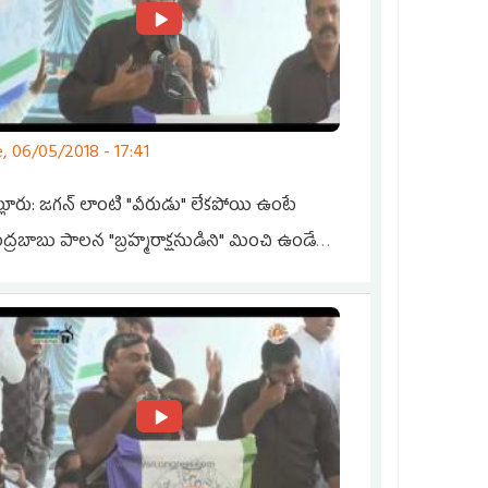
, 06/05/2018 - 17:41
ల్లూరు: జగన్ లాంటి "వీరుడు" లేకపోయి ఉంటే
ద్రబాబు పాలన "బ్రహ్మరాక్షసుడిని" మించి ఉండేది
 భూమన