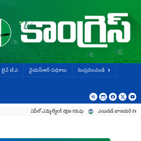
లైవ్ టి.వి
వైయస్ఆర్-పథకాలు
సంప్రదించండి
ఏపీలో ఎమ్మెల్యేల‌కే ర‌క్ష‌ణ క‌రువు
ఎయిడెడ్‌ జూనియర్‌ కళాశాలల పార్ట