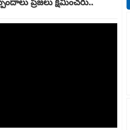
ఒప్పందాలు ప్రజలు క్షమించరు..