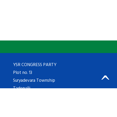
YSR CONGRESS PARTY
Plot no. 13
Suryadevara Township
Tadepalli
Guntur Dist
522501