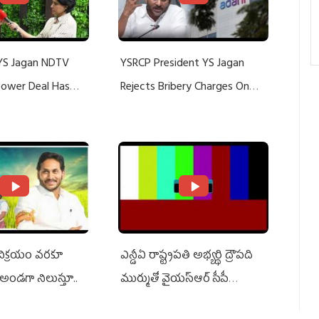
YS Jagan NDTV
YSRCP President YS Jagan
 Power Deal Has
Rejects Bribery Charges On
Do With Adani: YS
Adani, Threatens Defamation
ts US Charges
Suit Against Media Groups
 విక్రయం వరకూ
ఎన్డీఏ రాష్ట్ర‌ప‌తి అభ్య‌ర్థి ద్రౌప‌ది
అండగా నిలుస్తూ..
ముర్ముతో వైయ‌స్ఆర్ సీపీ
అధ్య‌క్షులు, సీఎం వైయ‌స్ జ‌గ‌న్,