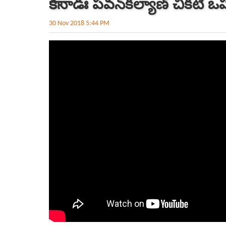
కాకినాడః పవన్‌కల్యాణ్‌ చీకటి 
30 Nov 2018 5:44 PM