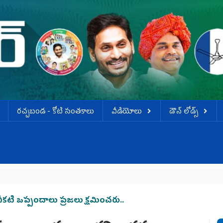
ర‌చ్చ‌బండ‌ - కోటి సంత‌కాలు
వీడియోలు
డౌన్ లోడ్స్
చీకటి ఒప్పందాలు ప్రజలు క్షమించరు..