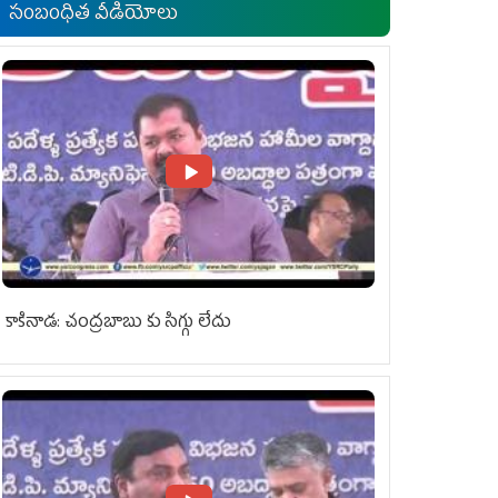
సంబంధిత వీడియోలు
కాకినాడ: చంద్రబాబు కు సిగ్గు లేదు