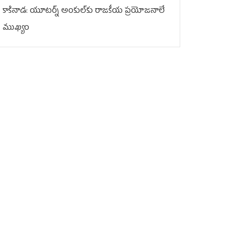
కాకినాడ: యూటర్న్‌ అంకుల్‌కు రాజకీయ ప్రయోజనాలే
ముఖ్యం