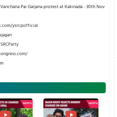
anchana Pai Garjana protest at Kakinada - 30th Nov
.com/ysrcpofficial
sjagan
YSRCParty
congress.com/
om