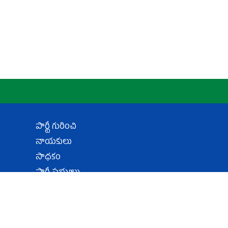
పార్టీ గురించి
నాయకులు
సాధకం
పార్టీ సభ్యులు