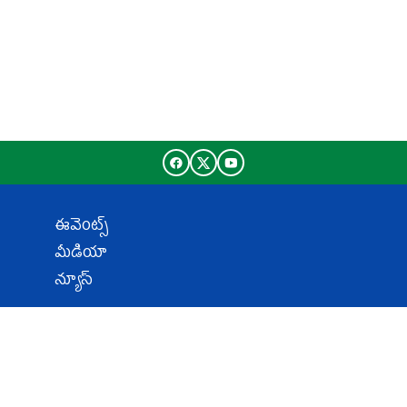
ఈవెంట్స్
మీడియా
న్యూస్