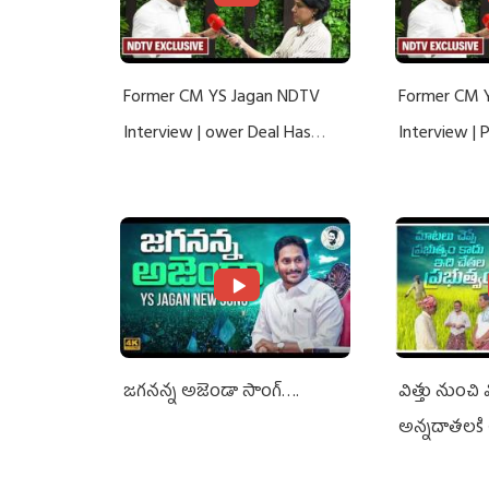
Former CM YS Jagan NDTV
Former CM 
Interview | ower Deal Has
Interview |
Nothing To Do With Adani: YS
Nothing To 
Jagan Rejects US Charges
Jagan Rejec
జగనన్న అజెండా సాంగ్….
విత్తు నుంచి
అన్నదాతలకి 