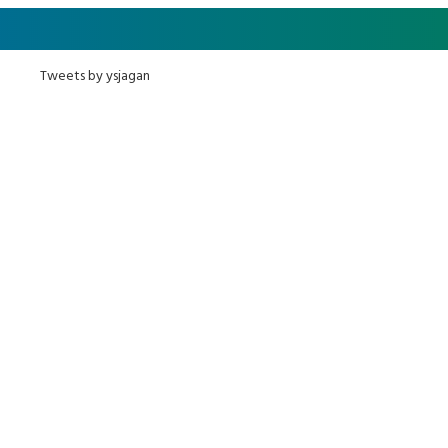
ఎమ్మెల్యేలు, ఎంపీల స‌మావేశం
Tweets by ysjagan