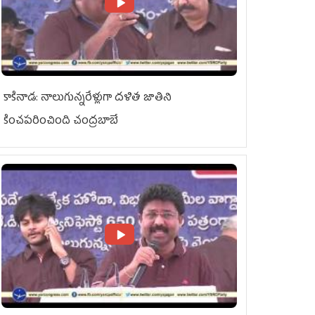
కాకినాడ: నాలుగున్నరేళ్లుగా దళిత జాతిని
కించపరించింది చంద్రబాబే