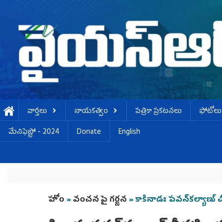
Skip to main content
వార్తలు
నాయకత్వం
పత్రికా ప్రకటనలు
ఫోటోలు
మేనిఫెస్టో - 2024
Donate
English
You are here
హోం
»
వంచన పై గర్జన
» కాకినాడః పవన్‌కల్యాణ్‌ 