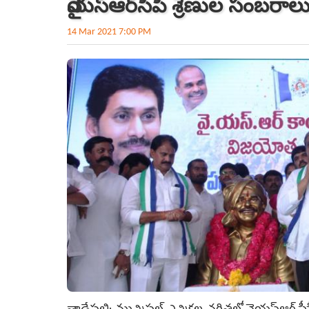
వైయ‌స్ఆర్‌సీపీ శ్రేణుల సంబ‌రాల
14 Mar 2021 7:00 PM