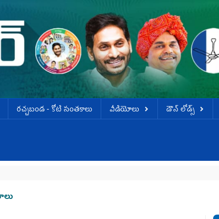
ర‌చ్చ‌బండ‌ - కోటి సంత‌కాలు
వీడియోలు
డౌన్ లోడ్స్
రాలు