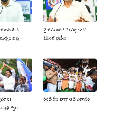
్‌ యూనియన్‌
వైయ‌స్ జగన్‌ ను తిట్టడానికే
ప్రభుత్వం కుట్ర
కేబినెట్‌ భేటీలు
ేమానికి
రెండో రోజు కూడా అదే నినాదం..
ీ ప్రభుత్వం