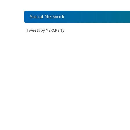
వైయ‌స్ఆర్‌సీపీ మహిళా విభాగం
అండగా నిలిచ
ఆందోళనలు
Social Network
Tweets by YSRCParty