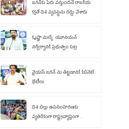
జగన్‌కు పేరు వస్తుందనే రాజకీయ
కక్షతో దిశ వ్య‌వ‌స్థ‌ను రద్దు చేశారు
కృష్ణా మిల్క్‌ యూనియన్‌
నిర్వీర్యానికి ప్రభుత్వం కుట్ర
వైయ‌స్ జగన్‌ ను తిట్టడానికే కేబినెట్‌
భేటీలు
దిశ బిల్లు ఉపసంహరణకు
వ్యతిరేకంగా రాష్ట్రవ్యాప్తంగా
వైయ‌స్ఆర్‌సీపీ మహిళా విభాగం