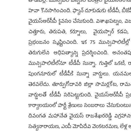
తాడేప‌ల్లి: మున్సిపల్‌ ఎన్నికల చరిత్రలో వైయ‌స్ఆర్ ‌సీపీ స
హవా కొనసాగించింది. ఫ్యాన్‌ దూకుడుకు టీడీపీ, బీజే
వైయ‌స్‌ఆర్‌సీపీ కైవసం చేసుకుంది. విశాఖపట్న
చిత్తూరు, తిరుపతి, కర్నూలు, వైయ‌స్సార్‌ కడప,
ప్రభంజనం సృష్టించింది. ఇక 75 మున్సిపాలిటీల్లో
తిరుగులేని ఆధిపత్యాన్ని ప్రదర్శించింది. అనం
మున్సిపాలిటీలోనూ టీడీపీ సున్నా. గుత్తిలో ఒకటి, రా
పుంగనూరులో టీడీపీకి సున్నా వార్డులు. యన
తెరవలేదు. తూర్పుగోదావరి జిల్లా సామర్లకోట, రామచంద
వార్డులతో టీడీపీ సరిపెట్టుకుంది. వైయ‌స్ఆర్‌సీపీ ప్
కార్యాల‌యంలో పార్టీ శ్రేణులు సంబ‌రాలు చేసుకుంటున్
దివంగ‌త మ‌హానేత వైయ‌స్ రాజ‌శేఖ‌ర‌రెడ్డి విగ్ర‌హానికి పా
స‌త్య‌నారాయ‌ణ‌, ఎంపీ మోపిదేవి వెంక‌ట‌ర‌మ‌ణ‌, లేళ్ల 