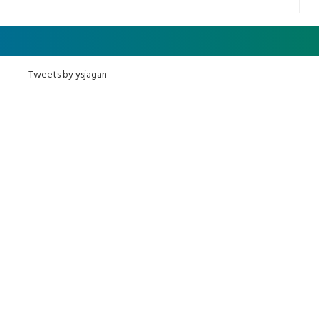
ింది
Tweets by ysjagan