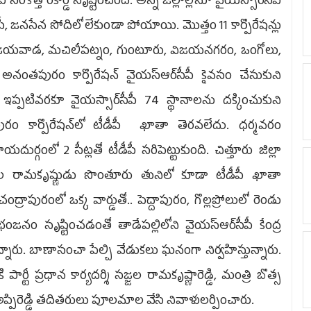
రికొత్త రికార్డ్‌ సృష్టించింది. అన్ని జిల్లాల్లోనూ వైయ‌స్సార్‌సీపీ
పీ, జనసేన సోదిలో లేకుండా పోయాయి. మొత్తం 11 కార్పొరేషన్లు
ం, విజయవాడ, మచిలీపట్నం, గుంటూరు, విజయనగరం, ఒంగోలు,
 అనంతపురం కార్పొరేషన్ వైయ‌స్‌ఆర్‌సీపీ కైవసం చేసుకుని
 ఇప్పటివరకూ వైయ‌స్సార్‌సీపీ 74 స్థానాలను దక్కించుకుని
తపురం కార్పొరేషన్‌లో టీడీపీ ఖాతా తెరవలేదు. ధర్మవరం
యదుర్గంలో 2 సీట్లతో టీడీపీ సరిపెట్టుకుంది. చిత్తూరు జిల్లా
మల రామకృష్ణుడు సొంతూరు తునిలో కూడా టీడీపీ ఖాతా
్రాపురంలో ఒక్క వార్డుతో.. పెద్దాపురం, గొల్లప్రోలులో రెండు
ర‌భంజ‌నం సృష్టించ‌డంతో తాడేప‌ల్లిలోని వైయ‌స్ఆర్‌సీపీ కేంద్ర
నారు. బాణాసంచా పేల్చి వేడుక‌లు ఘ‌నంగా నిర్వ‌హిస్తున్నారు.
ర్టీ ప్ర‌ధాన కార్య‌ద‌ర్శి స‌జ్జ‌ల రామ‌కృష్ణారెడ్డి, మంత్రి బొత్స
అప్పిరెడ్డి త‌దిత‌రులు పూల‌మాల వేసి నివాళుల‌ర్పించారు.