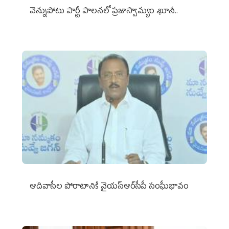
వెన్నుపోటు పార్టీ పాలనలో ప్రజాస్వామ్యం ఖూనీ..
ఆదివాసీల పోరాటానికి వైయ‌స్ఆర్‌సీపీ సంఘీభావం