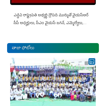
ఎన్డీఏ రాష్ట్ర‌ప‌తి అభ్య‌ర్థి ద్రౌప‌ది ముర్ముతో వైయ‌స్ఆర్
సీపీ అధ్య‌క్షులు, సీఎం వైయ‌స్ జ‌గ‌న్, ఎమ్మెల్యేలు,
ఎంపీల స‌మావేశం
తాజా ఫోటోలు