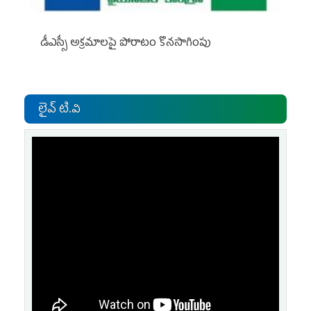
డీఎస్సీ అక్రమాలపై పోరాటం కొనసాగింపు
లైవ్ టి.వి