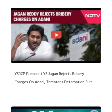
YSRCP President YS Jagan Rejects Bribery
Charges On Adani, Threatens Defamation Suit
Against Media Groups