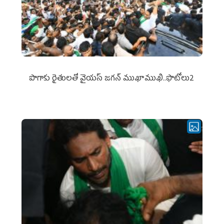
పొగాకు రైతుల‌తో వైయ‌స్ జ‌గ‌న్ ముఖాముఖి..ఫొటోలు2