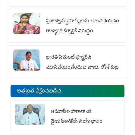
ప్రజాస్వామ్య హక్కులను అణచివేయడం
రాజ్యాంగ స్ఫూర్తికి విరుద్ధం
భారతి సిమెంట్ ఫ్యాక్టరీని
మూసివేయించేందుకు బాబు, లోకేశ్ కుట్ర
అత్యంత వీక్షించబడిన
ఆదివాసీల పోరాటానికి
వైయ‌స్ఆర్‌సీపీ సంఘీభావం