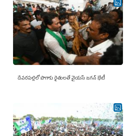
దేవరపల్లిలో పొగాకు రైతులతో వైయస్ జగన్ భేటీ