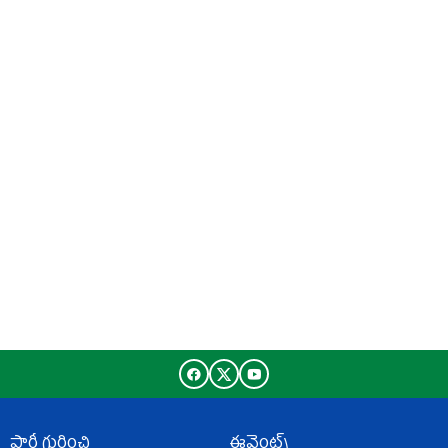
పార్టీ గురించి
ఈవెంట్స్