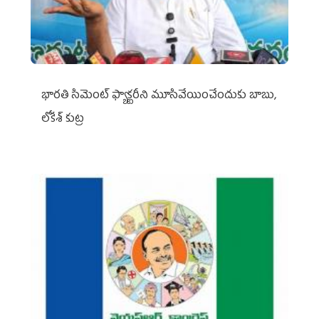
భారతి సిమెంట్ ఫ్యాక్టరీని మూసివేయించేందుకు బాబు,
లోకేశ్ కుట్ర