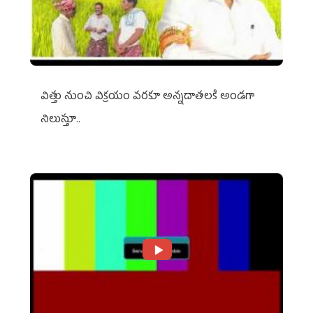
విత్తు నుంచి విక్రయం వరకూ అన్నదాతలకి అండగా
నిలుస్తూ..