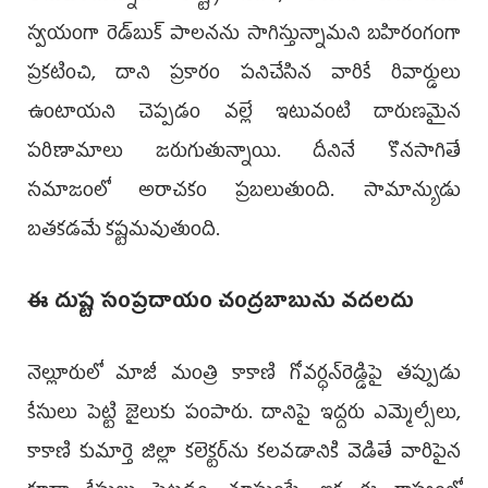
స్వయంగా రెడ్‌బుక్ పాలనను సాగిస్తున్నామని బహిరంగంగా
ప్రకటించి, దాని ప్రకారం పనిచేసిన వారికే రివార్డులు
ఉంటాయని చెప్పడం వల్లే ఇటువంటి దారుణమైన
పరిణామాలు జరుగుతున్నాయి. దీనినే కొనసాగితే
సమాజంలో అరాచకం ప్రబలుతుంది. సామాన్యుడు
బతకడమే కష్టమవుతుంది.
ఈ దుష్ట సంప్రదాయం చంద్రబాబును వదలదు
నెల్లూరులో మాజీ మంత్రి కాకాణి గోవర్ధన్‌రెడ్డిపై తప్పుడు
కేసులు పెట్టి జైలుకు పంపారు. దానిపై ఇద్దరు ఎమ్మెల్సీలు,
కాకాణి కుమార్తె జిల్లా కలెక్టర్‌ను కలవడానికి వెడితే వారిపైన