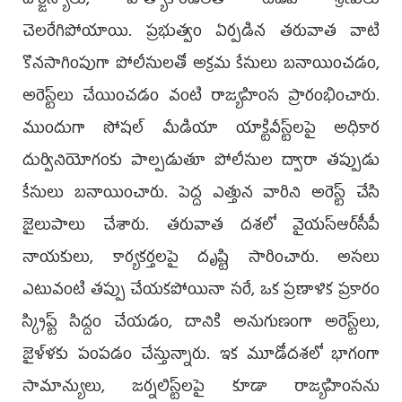
దౌర్జన్యాలు, హత్యాకాండలతో టీడీపీ శ్రేణులు
చెలరేగిపోయాయి. ప్రభుత్వం ఏర్పడిన తరువాత వాటి
కొనసాగింపుగా పోలీసులతో అక్రమ కేసులు బనాయించడం,
అరెస్ట్‌లు చేయించడం వంటి రాజ్యహింస ప్రారంభించారు.
ముందుగా సోషల్ మీడియా యాక్టివీస్ట్‌లపై అధికార
దుర్వినియోగంకు పాల్పడుతూ పోలీసుల ద్వారా తప్పుడు
కేసులు బనాయించారు. పెద్ద ఎత్తున వారిని అరెస్ట్ చేసి
జైలుపాలు చేశారు. తరువాత దశలో వైయస్ఆర్‌సీపీ
నాయకులు, కార్యకర్తలపై దృష్టి సారించారు. అసలు
ఎటువంటి తప్పు చేయకపోయినా సరే, ఒక ప్రణాళిక ప్రకారం
స్క్రిప్ట్ సిద్దం చేయడం, దానికి అనుగుణంగా అరెస్ట్‌లు,
జైళ్ళకు పంపడం చేస్తున్నారు. ఇక మూడోదశలో భాగంగా
సామాన్యులు, జర్నలిస్ట్‌లపై కూడా రాజ్యహింసను