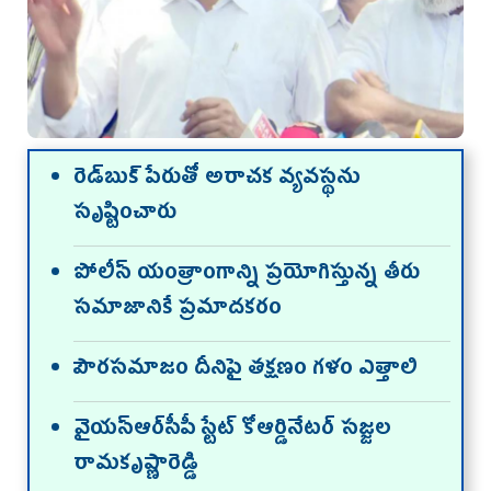
రెడ్‌బుక్ పేరుతో అరాచక వ్యవస్థను
సృష్టించారు
పోలీస్ యంత్రాంగాన్ని ప్రయోగిస్తున్న తీరు
సమాజానికే ప్రమాదకరం
పౌరసమాజం దీనిపై తక్షణం గళం ఎత్తాలి
వైయస్ఆర్‌సీపీ స్టేట్ కోఆర్డినేటర్ సజ్జల
రామకృష్ణారెడ్డి