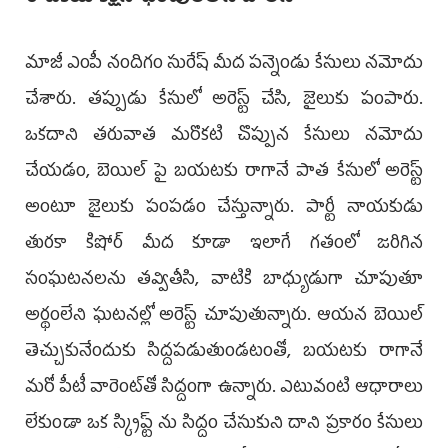
మాజీ ఎంపీ నందిగం సురేష్‌ మీద పన్నెండు కేసులు నమోదు
చేశారు. తప్పుడు కేసులో అరెస్ట్ చేసి, జైలుకు పంపారు.
ఒకదాని తరువాత మరొకటి చొప్పున కేసులు నమోదు
చేయడం, బెయిల్ పై బయటకు రాగానే పాత కేసులో అరెస్ట్
అంటూ జైలుకు పంపడం చేస్తున్నారు. పార్టీ నాయకుడు
తురకా కిషోర్ మీద కూడా ఇలాగే గతంలో జరిగిన
సంఘటనలను తవ్వితీసి, వాటికి బాధ్యుడుగా చూపుతూ
అర్థంలేని ఘటనల్లో అరెస్ట్ చూపుతున్నారు. ఆయన బెయిల్
తెచ్చుకునేందుకు సిద్దపడుతుండటంతో, బయటకు రాగానే
మరో పీటీ వారెంట్‌తో సిద్దంగా ఉన్నారు. ఎటువంటి ఆధారాలు
లేకుండా ఒక స్క్రిప్ట్ ను సిద్దం చేసుకుని దాని ప్రకారం కేసులు