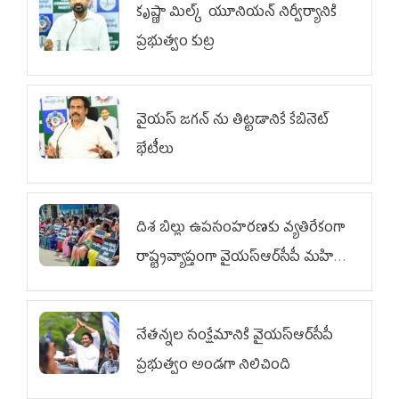
కృష్ణా మిల్క్‌ యూనియన్‌ నిర్వీర్యానికి
ప్రభుత్వం కుట్ర
వైయ‌స్ జగన్‌ ను తిట్టడానికే కేబినెట్‌
భేటీలు
దిశ బిల్లు ఉపసంహరణకు వ్యతిరేకంగా
రాష్ట్రవ్యాప్తంగా వైయ‌స్ఆర్‌సీపీ మహిళా
విభాగం ఆందోళనలు
నేతన్నల సంక్షేమానికి వైయ‌స్ఆర్‌సీపీ
ప్రభుత్వం అండగా నిలిచింది