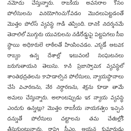
నమోదు చేస్తున్నారు. రాజకీయ అవసరాల కోసం
పోలీసులను వినియోగించుకోవడం మొదలుపెట్టడంతో
మొత్తం పోలీస్ వ్యవస్థ గాడి తప్పింది. దానికి నిదర్శనమే
తెనాలిలో ముగ్గురు యువకులను నడిరోడ్డుపై పట్టపగలు సీఐ
స్థాయి అధికారులే లాఠీలతో హింసించడం. ఎక్కడో ఆటవిక
రాజ్యం ఉన్న దేశాల్లో ఇటువంటి సంఘటనలు
జరుగుతాయని తెలుసు. కానీ ప్రజాస్వామిక వ్యవస్థలో
శాంతిభద్రతలను కాపాడాల్సిన పోలీసులు, న్యాయస్థానాలు
చేసే విచారణను, నేర నిర్ధారణను, శిక్షను కూడా తామే
అమలు చేస్తున్నారు. అలాంటప్పుడు ఇక న్యాయ వ్యవస్థ
ఎందుకు ఉన్నట్లు? మొత్తం రాజకీయ నాయకత్వం ఇచ్చిన
దన్నుతో పోలీసులు చట్టాలను తమ చేతుల్లోకి
తీసుకుంటున్నారు. రాష్ట్ర సీఎం, ఆయన కుమారుడు