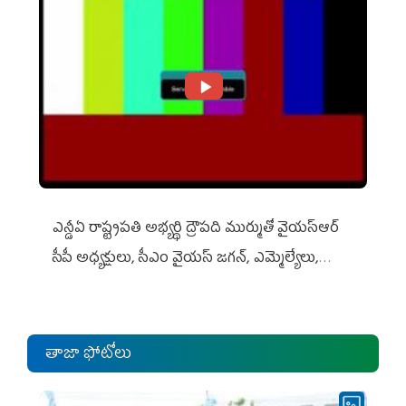
ఎన్డీఏ రాష్ట్ర‌ప‌తి అభ్య‌ర్థి ద్రౌప‌ది ముర్ముతో వైయ‌స్ఆర్
సీపీ అధ్య‌క్షులు, సీఎం వైయ‌స్ జ‌గ‌న్, ఎమ్మెల్యేలు,
ఎంపీల స‌మావేశం
తాజా ఫోటోలు