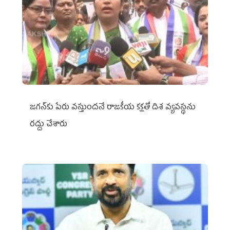
జగన్‌కు పేరు వస్తుందనే రాజకీయ కక్షతో దిశ వ్య‌వ‌స్థ‌ను
రద్దు చేశారు