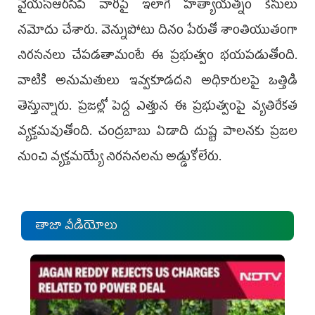
వైయస్ఆర్‌సీపీ వారిపై ఇలాగే హత్యాయత్నం కేసులు
నమోదు చేశారు. వెన్నుపోటు దినం పేరుతో శాంతియుతంగా
నిరసనలు చేపడతామంటే ఈ ప్రభుత్వం భయపడుతోంది.
వాటికి అనుమతులు ఇవ్వకూడదని అధికారులపై ఒత్తిడి
తెస్తున్నారు. ప్రజల్లో పెద్ద ఎత్తున ఈ ప్రభుత్వంపై వ్యతిరేకత
వ్యక్తమవుతోంది. చంద్రబాబు ఏడాది దుష్ట పాలనకు ప్రజల
నుంచి వ్యక్తమయ్యే నిరసనలను అడ్డుకోలేరు.
తాజా వీడియోలు