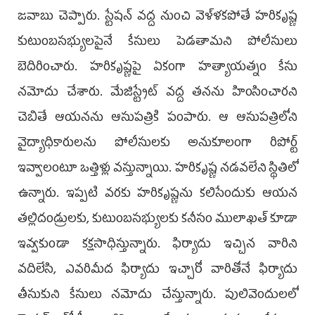
జవాబు చెప్పారు. స్టేషన్ వద్ద నుంచి వెళ్ళకపోతే హరికృష్ణ
కుటుంబసభ్యులపైనే కేసులు పెడతామని పోలీసులు
బెదిరించారు. హరికృష్ణపై ఏకంగా హత్యాయత్నం కేసు
నమోదు చేశారు. మేజిస్ట్రేట్ వద్ద తనను హింసించారని
చెబితే ఆయనను ఆసుపత్రికి పంపారు. ఆ ఆసుపత్రిలోని
వైద్యాధికారులను పోలీసులకు అనుకూలంగా రిపోర్ట్
ఇవ్వాలంటూ ఒత్తిళ్లు వస్తున్నాయి. హరికృష్ణ నడవలేని స్థితిలో
ఉన్నారు. ఇప్పటి వరకు హరికృష్ణను కలిసేందుకు ఆయన
తల్లిదండ్రులకు, కుటుంబసభ్యులకు కనీసం ములాఖత్ కూడా
ఇవ్వకుండా కక్షసాధిస్తున్నారు. ఫిర్యాదు ఇచ్చిన వారిని
వదిలేసి, ఎవరిమీద ఫిర్యాదు ఇచ్చారో వారితోనే ఫిర్యాదు
తీసుకుని కేసులు నమోదు చేస్తున్నారు. పులివెందులలో