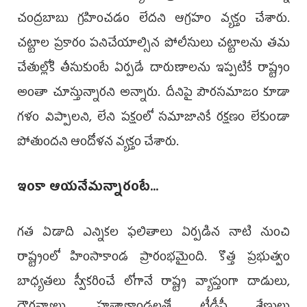
చంద్రబాబు గ్రహించడం లేదని ఆగ్రహం వ్యక్తం చేశారు.
చట్టాల ప్రకారం పనిచేయాల్సిన పోలీసులు చట్టాలను తమ
చేతుల్లోకి తీసుకుంటే ఏర్పడే దారుణాలను ఇప్పటికే రాష్ట్రం
అంతా చూస్తున్నారని అన్నారు. దీనిపై పౌరసమాజం కూడా
గళం విప్పాలని, లేని పక్షంలో సమాజానికే రక్షణం లేకుండా
పోతుందని ఆందోళన వ్యక్తం చేశారు.
ఇంకా ఆయనేమన్నారంటే...
గత ఏడాది ఎన్నికల ఫలితాలు ఏర్పడిన నాటి నుంచి
రాష్ట్రంలో హింసాకాండ ప్రారంభమైంది. కొత్త ప్రభుత్వం
బాధ్యతలు స్వీకరించే లోగానే రాష్ట్ర వ్యాప్తంగా దాడులు,