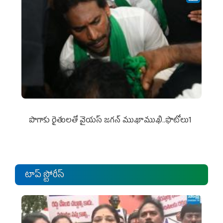
పొగాకు రైతుల‌తో వైయ‌స్ జ‌గ‌న్ ముఖాముఖి..ఫొటోలు1
టాప్ స్టోరీస్