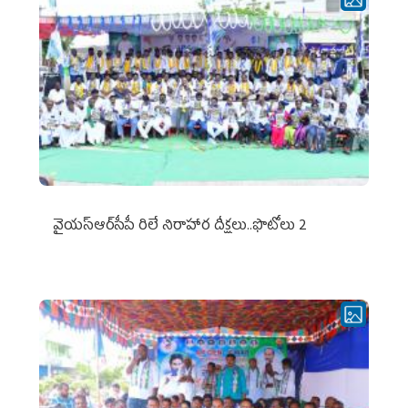
వైయ‌స్ఆర్‌సీపీ రిలే నిరాహార దీక్షలు..ఫొటోలు 2