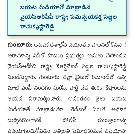
బయట మీడియాతో మాట్లాడిన
వైయస్ఆర్‌సీపీ రాష్ట్ర సమన్వయకర్త సజ్జల
రామకృష్ణారెడ్డి
గుంటూరు:
ఆటవిక దేశాల్లోని నియంతల పాలనలో కొనసాగే
అరాచకాన్ని ఏపీలో కూటమి ప్రభుత్వం అమలు చేస్తోందని
వైయస్ఆర్‌సీపీ రాష్ట్ర కోఆర్డినేటర్ సజ్జల రామకృష్ణారెడ్డి
మండిపడ్డారు. గుంటూరు జిల్లా జైలులో రిమాండ్‌లో ఉన్న
మాజీ ఎంపీ నందిగం సురేష్‌, పార్టీ నేత తురకా కిషోర్‌లను
ఆయన పరామర్శించారు. అనంతరం జైలు బయట
మీడియాతో మాట్లాడుతూ.. రెడ్‌బుక్ పేరుతో అధికార
దుర్వినియోగానికి పోలీస్ యంత్రాంగాన్ని
వినియోగించుకోవడం అత్యంత ప్రమాదకరమనే విషయాన్ని