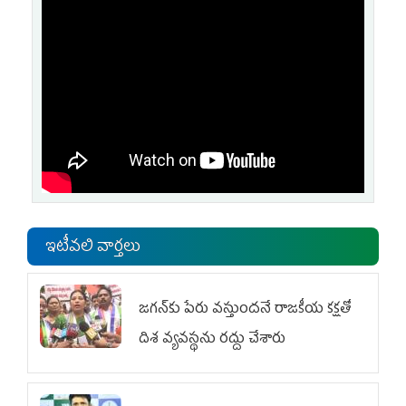
ఇటీవలి వార్తలు
జగన్‌కు పేరు వస్తుందనే రాజకీయ కక్షతో
దిశ వ్య‌వ‌స్థ‌ను రద్దు చేశారు