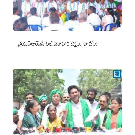
వైయ‌స్ఆర్‌సీపీ రిలే నిరాహార దీక్షలు..ఫొటోలు