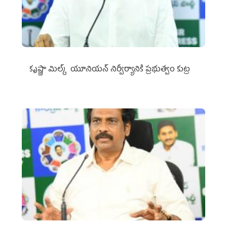
కృష్ణా మిల్క్‌ యూనియన్‌ నిర్వీర్యానికి ప్రభుత్వం కుట్ర