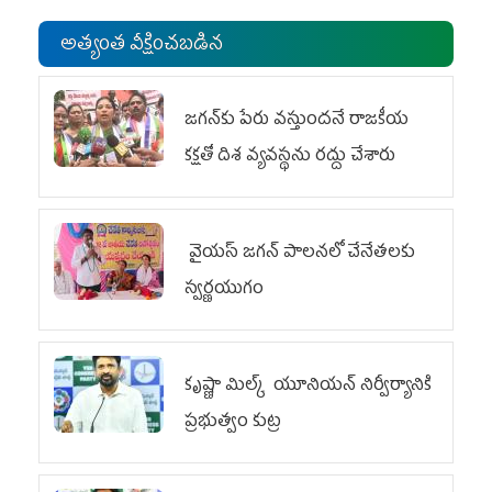
అత్యంత వీక్షించబడిన
జగన్‌కు పేరు వస్తుందనే రాజకీయ
కక్షతో దిశ వ్య‌వ‌స్థ‌ను రద్దు చేశారు
వైయ‌స్ జగన్ పాలనలో చేనేతలకు
స్వర్ణయుగం
కృష్ణా మిల్క్‌ యూనియన్‌ నిర్వీర్యానికి
ప్రభుత్వం కుట్ర