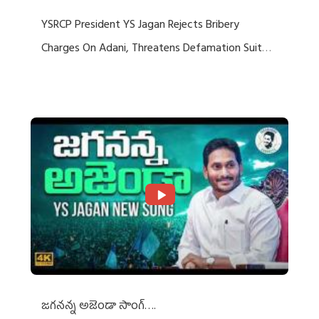
YSRCP President YS Jagan Rejects Bribery
Charges On Adani, Threatens Defamation Suit
Against Media Groups
జగనన్న అజెండా సాంగ్….