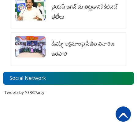
వైయ‌స్ జగన్‌ ను తిట్టడానికే కేబినెట్‌
భేటీలు
డీఎస్సీ అక్రమాలపై సీబీఐ విచారణ
జరపాలి
Social Network
Tweets by YSRCParty