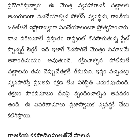
ప్రయోగిస్తున్నారు. ఈ మొత్త వ్యవహారానికి చట్టాలకు
అనుగుణంగా పనిచేయాల్సిన పోలీస్ వ్యవస్థను, రాజకీయ
ఒత్తిళ్ళతో ఇష్టారాజ్యంగా పనిచేయాలంటూ ప్రోత్సహించారు.
దాని పరిణమాలే ప్రస్తుతం రాష్ట్రంలో కొనసాగుతున్న స్టేట్
స్పాన్సర్డ్‌ టెర్రర్. ఇది ఇలాగే కొనసాగితే మొత్తం సమాజమే
అశాంతిమయం అవుతుంది. రక్షించాల్సిన పోలీసులే
చట్టాలను తమ చెప్పుచేతల్లోకి తీసుకుని, ఇష్టం వచ్చినట్లు
వ్యవహరిస్తే ప్రజలకు రక్షణ లేని పరిస్థితి ఎదురవుతుంది.
తక్షణం పౌరసమాజం దీనిపై స్పందించాల్సిన అవసరం
ఉంది. ఈ విపరిణామాలు ప్రజాస్వామిక వ్యవస్థకే చేటు
కలిగిస్తాయి.
రాజకీయ కక్షసాధింపులతోనే పాలన