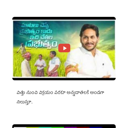
విత్తు నుంచి విక్రయం వరకూ అన్నదాతలకి అండగా
నిలుస్తూ..