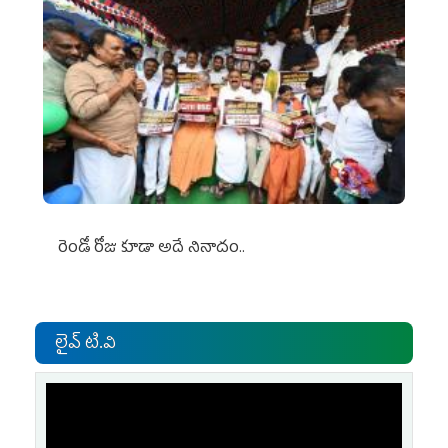
రెండో రోజు కూడా అదే నినాదం..
లైవ్ టి.వి