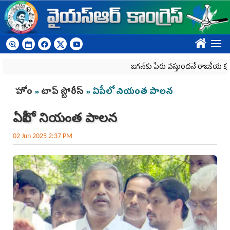
Skip to main content
????
జగన్‌కు పేరు వస్తుందనే రాజకీయ కక్షతో దిశ వ్య‌వ
You are here
హోం
»
టాప్ స్టోరీస్
» ఏపీలో నియంత పాలన
ఏపీలో నియంత పాలన
02 Jun 2025 2:37 PM