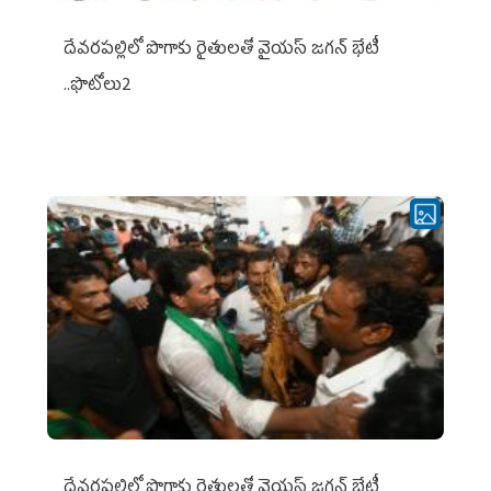
దేవరపల్లిలో పొగాకు రైతులతో వైయస్ జగన్ భేటీ
..ఫొటోలు2
దేవరపల్లిలో పొగాకు రైతులతో వైయస్ జగన్ భేటీ