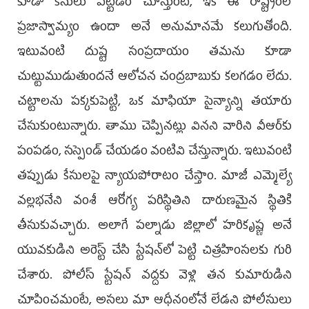
కూడా కేసులు పెట్టడం చూస్తుంటే, ఇక ఈ రాష్ట్రంలో
ప్రజాస్వామ్యం ఉందా అనే అనుమానమే కలుగుతోంది.
ఇటువంటి దుష్ట సంప్రదాయం తమను కూడా
చుట్టుముడుతుందనే ఆలోచన చంద్రబాబుకు కలగడం లేదు.
చట్టాలను పక్కకుపెట్టి, ఒక మాఫియా సైన్యాన్ని తయారు
చేసుకుంటున్నారు. తాము చెప్పినట్లు వినని వారిని వీఆర్‌కు
పంపడం, సస్పెండ్ చేయడం వంటివి చేస్తున్నారు. ఇటువంటి
తప్పుడు కేసులపై న్యాయపోరాటం చేస్తాం. మాజీ ఎమ్మెల్యే
వల్లభనేని వంశీ ఆరోగ్య పరిస్థితిని దారుణమైన స్థితికి
తీసుకువచ్చారు. అలాగే పల్నాడు జిల్లాలో హరికృష్ణ అనే
యువకుడిని అరెస్ట్ చేసి స్టేషన్‌లో పెట్టి చిత్రహింసలకు గురి
చేశారు. పోలీస్ స్టేషన్‌ వద్దకు వెళ్లి తన కుమారుడిని
చూపించమంటే, అసలు మా ఆధీనంలోనే లేడని పోలీసులు