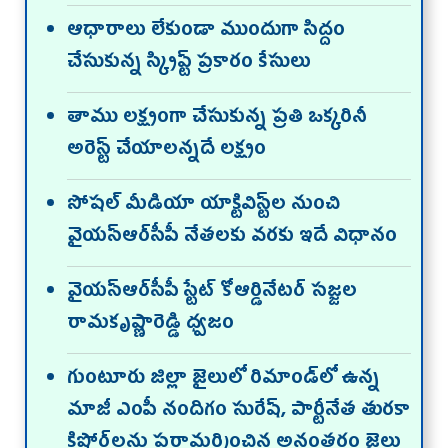
ఆధారాలు లేకుండా ముందుగా సిద్దం
చేసుకున్న స్క్రిప్ట్‌ ప్రకారం కేసులు
తాము లక్ష్యంగా చేసుకున్న ప్రతి ఒక్కరినీ
అరెస్ట్ చేయాలన్నదే లక్ష్యం
సోషల్ మీడియా యాక్టివిస్ట్‌ల నుంచి
వైయస్ఆర్‌సీపీ నేతలకు వరకు ఇదే విధానం
వైయస్ఆర్‌సీపీ స్టేట్ కోఆర్డినేటర్ సజ్జల
రామకృష్ణారెడ్డి ధ్వజం
గుంటూరు జిల్లా జైలులో రిమాండ్‌లో ఉన్న
మాజీ ఎంపీ నందిగం సురేష్‌, పార్టీనేత తురకా
కిషోర్‌లను పరామర్శించిన అనంతరం జైలు