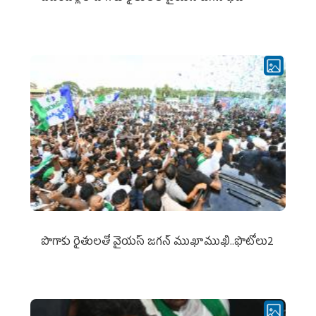
పొగాకు రైతుల‌తో వైయ‌స్ జ‌గ‌న్ ముఖాముఖి..ఫొటోలు2