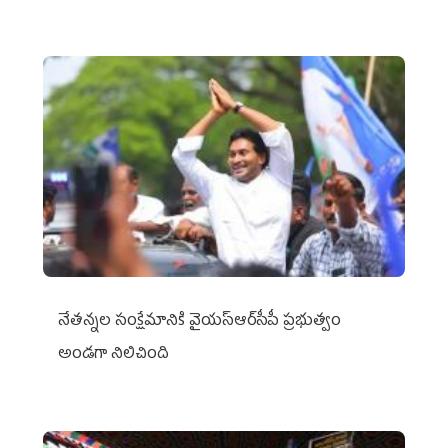
నేతన్నల సంక్షేమానికి వైయ‌స్ఆర్‌సీపీ ప్రభుత్వం
అండగా నిలిచింది