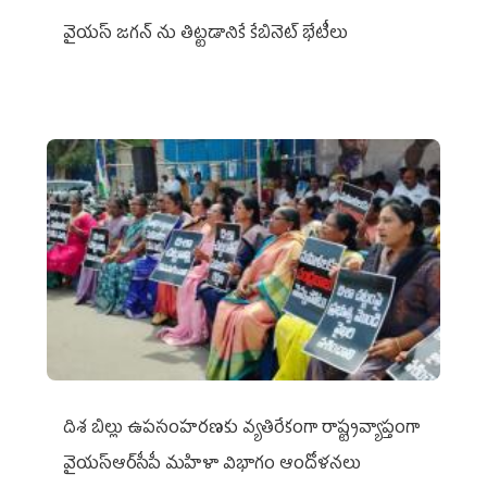
వైయ‌స్ జగన్‌ ను తిట్టడానికే కేబినెట్‌ భేటీలు
దిశ బిల్లు ఉపసంహరణకు వ్యతిరేకంగా రాష్ట్రవ్యాప్తంగా
వైయ‌స్ఆర్‌సీపీ మహిళా విభాగం ఆందోళనలు