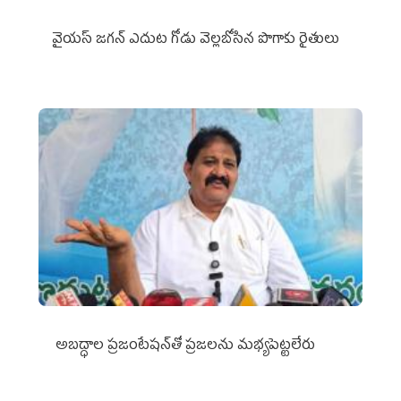
వైయ‌స్‌ జగన్ ఎదుట గోడు వెల్లబోసిన పొగాకు రైతులు
అబద్ధాల ప్రజంటేషన్‌తో ప్రజలను మభ్యపెట్టలేరు