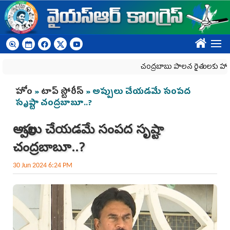
Skip to main content
????
చంద్రబాబు పాలన రైతులకు హానికరం
You are here
హోం
»
టాప్ స్టోరీస్
» అప్పులు చేయ‌డ‌మే సంప‌ద
సృష్టా చంద్ర‌బాబూ..?
అప్పులు చేయ‌డ‌మే సంప‌ద సృష్టా
చంద్ర‌బాబూ..?
30 Jun 2024 6:24 PM