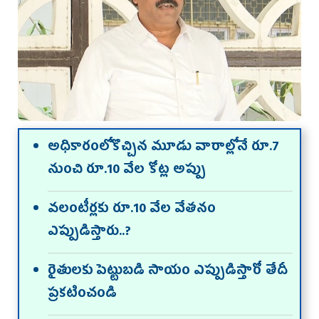
అధికారంలోకొచ్చిన మూడు వారాల్లోనే రూ.7
నుంచి రూ.10 వేల కోట్ల అప్పు
వ‌లంటీర్ల‌కు రూ.10 వేల వేత‌నం
ఎప్పుడిస్తారు..?
రైతుల‌కు పెట్టుబ‌డి సాయం ఎప్పుడిస్తారో తేదీ
ప్ర‌క‌టించండి