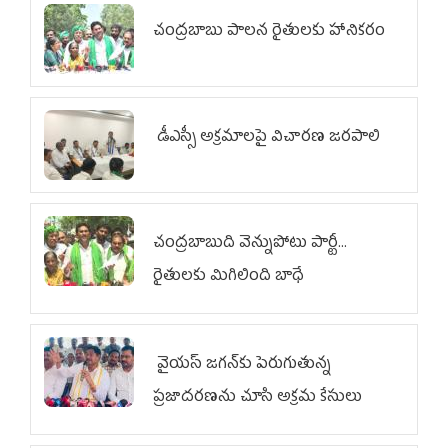
చంద్రబాబు పాలన రైతులకు హానికరం
డీఎస్సీ అక్రమాలపై విచారణ జరపాలి
చంద్రబాబుది వెన్నుపోటు పార్టీ...
రైతులకు మిగిలింది బాధే
వైయ‌స్ జగన్‌కు పెరుగుతున్న
ప్రజాదరణను చూసి అక్రమ కేసులు