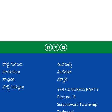
పార్టీ గురించి
ఈవెంట్స్
నాయకులు
మీడియా
సాధకం
న్యూస్
పార్టీ సభ్యులు
YSR CONGRESS PARTY
Plot no. 13
Suryadevara Township