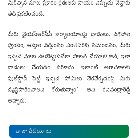
మీరిచ్చిన మాట ప్రకారం రైతులకు సాయం ఎప్పుడు చేస్తారు
తేదీ ప్రకటించండి.
మీరు వైయ‌స్‌ఆర్‌సీపీ కార్యాలయాలపై దాడులు, విగ్రహాల
ధ్వంసం, ఆస్తుల విధ్వంసం ఎంతవరకు సమంజసం, మీరు
ఇచ్చిన మాట నిలబెట్టుకునేలా పాలన చేయాలి కానీ, ఇలా
దాడులు చేయడం సరికాదు. ఇలాంటి అరాచకాలకు
పుల్‌స్టాప్‌ పెట్టి ఇచ్చిన హామీలు నెరవేర్చడంపై మీరు
దృష్టిసారించాలని కోరుతున్నాం` అని ర‌విచంద్రారెడ్డి
అన్నారు.
తాజా వీడియోలు