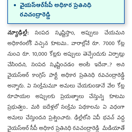
వైయ‌స్‌ఆర్‌సీపీ అధికార ప్రతినిధి
రవిచంద్రారెడ్డి
న్యూఢిల్లీ:
సంపద సృష్టిస్తాం, అప్పులు చేయమని
అధికారంలోకి వచ్చిన కూట‌మి.. వారాల్లోనే రూ. 7000 కోట్ల
నుంచి రూ. 10,000 కోట్లకు అప్పులు తెచ్చేందుకు ఏర్పాట్లు
చేసింద‌ని, సంపద సృష్టించడం అంటే ఇదేనా..? అని
వైయ‌స్ఆర్ కాంగ్రెస్ పార్టీ అధికార ప్ర‌తినిధి ర‌విచంద్రారెడ్డి
అన్నారు. ఏ సంక్షేమ‌మూ అమ‌లు చేయ‌కుండానే వేల కోట్ల
రూపాయ‌ల అప్పుల‌కు ప్ర‌య‌త్నాలు చేస్తున్న కూట‌మి
ప్ర‌భుత్వం.. మ‌రి ఐదేళ్ల‌లో సంక్షేమ ప‌థ‌కాల‌ను ఏ విధంగా
అమ‌లు చేస్తుంద‌ని ప్ర‌శ్నించారు. ఢిల్లీలోని ఏపీ భవన్‌ వద్ద
వైయ‌స్ఆర్ సీపీ అధికార ప్ర‌తినిధి ర‌విచంద్రారెడ్డి మీడియాతో