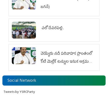
జగన్)
చలో దేవరపల్లి..
చెయ్యేరు నదీ పరివాహక ప్రాంతంలో
కోటి మెట్రిక్ టన్నుల ఇసుక అక్రమ
రవాణా
Social Network
Tweets by YSRCParty