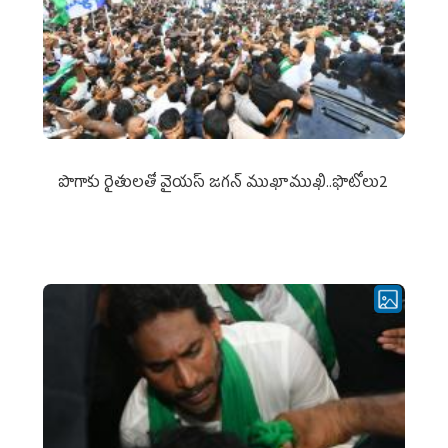
పొగాకు రైతుల‌తో వైయ‌స్ జ‌గ‌న్ ముఖాముఖి..ఫొటోలు2