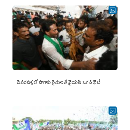
దేవరపల్లిలో పొగాకు రైతులతో వైయస్ జగన్ భేటీ