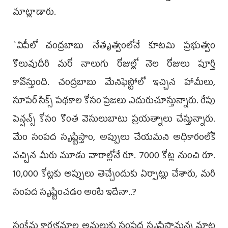
మాట్లాడారు.
`ఏపీలో చంద్రబాబు నేతృత్వంలోనే కూట‌మి ప్రభుత్వం
కొలువుదీరి మరో నాలుగు రోజుల్లో నెల రోజులు పూర్తి
కావొస్తుంది. చంద్రబాబు మేనిఫెస్టోలో ఇచ్చిన హామీలు,
సూపర్‌ సిక్స్‌ పథకాల కోసం ప్రజలు ఎదురుచూస్తున్నారు. రేపు
పెన్షన్స్‌ కోసం కొంత వెసులుబాటు ప్రయత్నాలు చేస్తున్నారు.
మేం సంపద సృష్టిస్తాం, అప్పులు చేయమని అధికారంలోకి
వచ్చిన మీరు మూడు వారాల్లోనే రూ. 7000 కోట్ల నుంచి రూ.
10,000 కోట్లకు అప్పులు తెచ్చేందుకు ఏర్పాట్లు చేశారు, మరి
సంపద సృష్టించడం అంటే ఇదేనా..?
సంక్షేమ కార్యక్రమాల అమలుకు సంపద సృష్టిస్తామన్న మాట