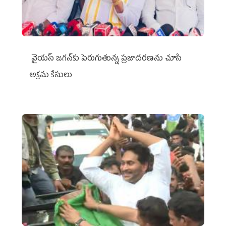
వైయ‌స్ జగన్‌కు పెరుగుతున్న ప్రజాదరణను చూసి
అక్రమ కేసులు