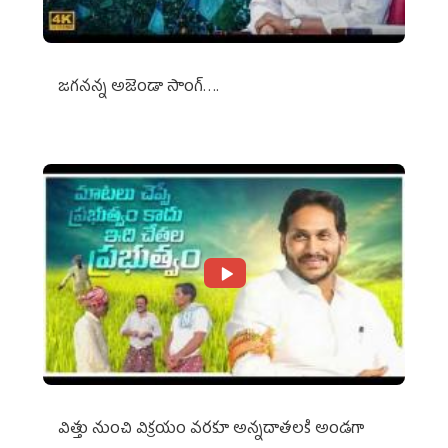
జగనన్న అజెండా సాంగ్….
విత్తు నుంచి విక్రయం వరకూ అన్నదాతలకి అండగా