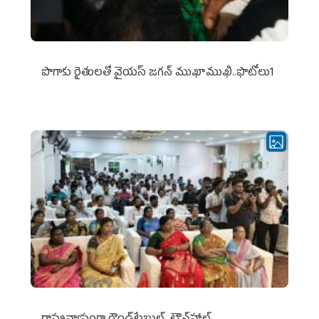
పొగాకు రైతుల‌తో వైయ‌స్ జ‌గ‌న్ ముఖాముఖి..ఫొటోలు1