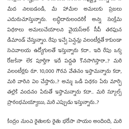
మీద నిలబడండి, మీ హామీల అమలుకు ప్రజలు
ఎదురుచూస్తున్నారు. లబ్ధిదారులందరికీ అన్ని సంక్షేమ
పథకాలు అమలుచేయాలని వైయ‌స్ఆర్ సీపీ త‌ర‌ఫున
డిమాండ్ చేస్తున్నాం. రేపు ఇచ్చే పెన్షన్లు వలంటీర్లతో కాకుండా
సచివాలయ ఉద్యోగులతో ఇస్తున్నారు కదా.. ఇది రేపు ఒక్క
రోజుకేనా లేక పూర్తిగా ఇదే పద్దతి కొనసాగిస్తారా..? మరి
వలంటీర్లకు రూ. 10,000 గౌరవ వేతనం ఇస్తామన్నారు కదా,
మరి వారిని ఏం చేస్తారు..? అమ్మ ఒడి ప‌థ‌కం పేరు మార్చి
తల్లికి వందనం పేరుతో ఇస్తామన్నారు కదా.. మరి స్కూల్స్‌
ప్రారంభమయ్యాయి, మరి ఎప్పుడు ఇస్తున్నారు..?
కేంద్రం నుంచి రైతులకు రైతు భరోసా సాయం అందింది, మరి