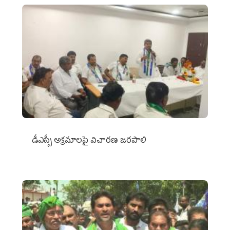
డీఎస్సీ అక్రమాలపై విచారణ జరపాలి