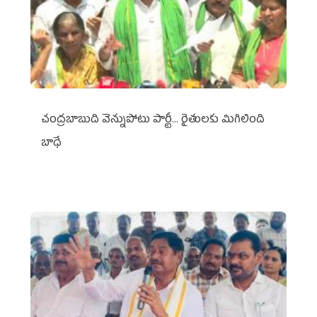
చంద్రబాబుది వెన్నుపోటు పార్టీ... రైతులకు మిగిలింది
బాధే