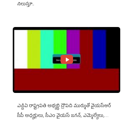
నిలుస్తూ..
ఎన్డీఏ రాష్ట్ర‌ప‌తి అభ్య‌ర్థి ద్రౌప‌ది ముర్ముతో వైయ‌స్ఆర్
సీపీ అధ్య‌క్షులు, సీఎం వైయ‌స్ జ‌గ‌న్, ఎమ్మెల్యేలు,
ఎంపీల స‌మావేశం