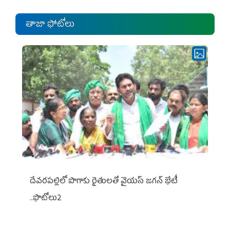
తాజా ఫోటోలు
దేవరపల్లిలో పొగాకు రైతులతో వైయస్ జగన్ భేటీ
..ఫొటోలు2