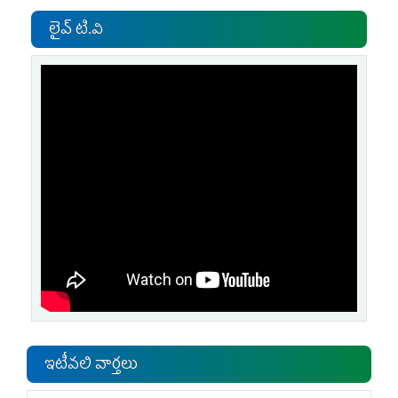
లైవ్ టి.వి
ఇటీవలి వార్తలు