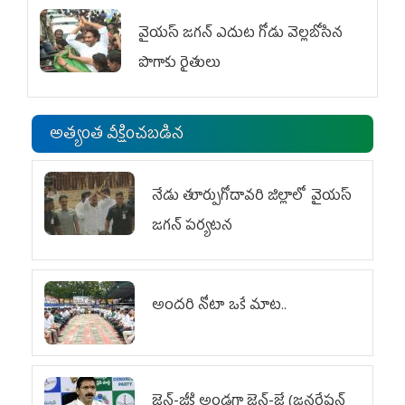
వైయ‌స్‌ జగన్ ఎదుట గోడు వెల్లబోసిన
పొగాకు రైతులు
అత్యంత వీక్షించబడిన
నేడు తూర్పుగోదావరి జిల్లాలో వైయస్‌
జగన్‌ పర్యటన
అందరి నోటా ఒకే మాట..
జెన్‌-జీకి అండగా జెన్‌-జే (జనరేషన్