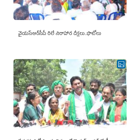
వైయ‌స్ఆర్‌సీపీ రిలే నిరాహార దీక్షలు..ఫొటోలు