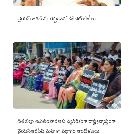
వైయ‌స్ జగన్‌ ను తిట్టడానికే కేబినెట్‌ భేటీలు
దిశ బిల్లు ఉపసంహరణకు వ్యతిరేకంగా రాష్ట్రవ్యాప్తంగా
వైయ‌స్ఆర్‌సీపీ మహిళా విభాగం ఆందోళనలు