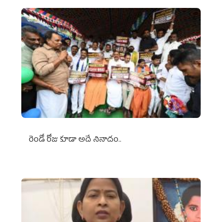
రెండో రోజు కూడా అదే నినాదం..