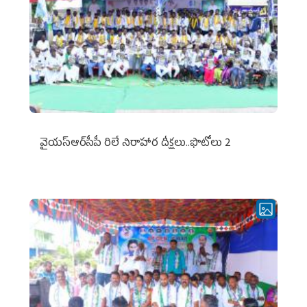
వైయ‌స్ఆర్‌సీపీ రిలే నిరాహార దీక్షలు..ఫొటోలు 2