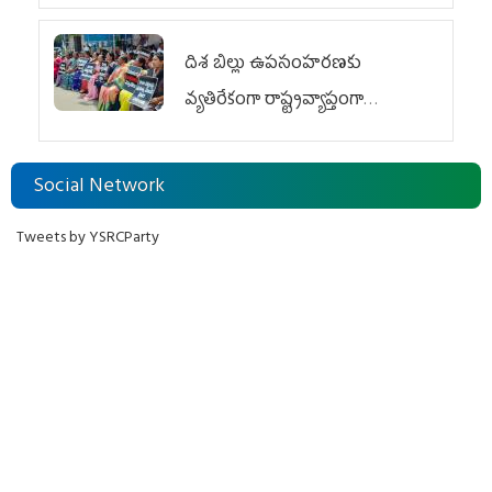
దిశ బిల్లు ఉపసంహరణకు
వ్యతిరేకంగా రాష్ట్రవ్యాప్తంగా
వైయ‌స్ఆర్‌సీపీ మహిళా విభాగం
ఆందోళనలు
Social Network
Tweets by YSRCParty