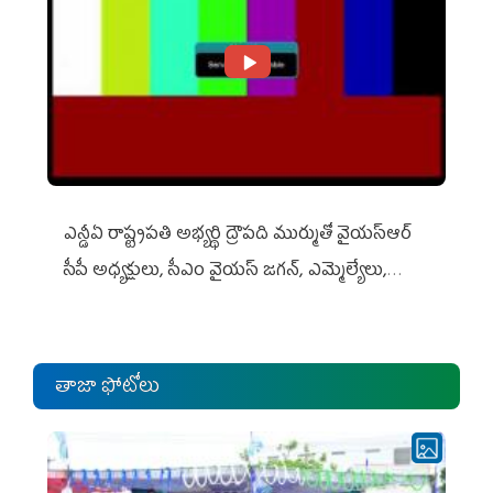
ఎన్డీఏ రాష్ట్ర‌ప‌తి అభ్య‌ర్థి ద్రౌప‌ది ముర్ముతో వైయ‌స్ఆర్
సీపీ అధ్య‌క్షులు, సీఎం వైయ‌స్ జ‌గ‌న్, ఎమ్మెల్యేలు,
ఎంపీల స‌మావేశం
తాజా ఫోటోలు