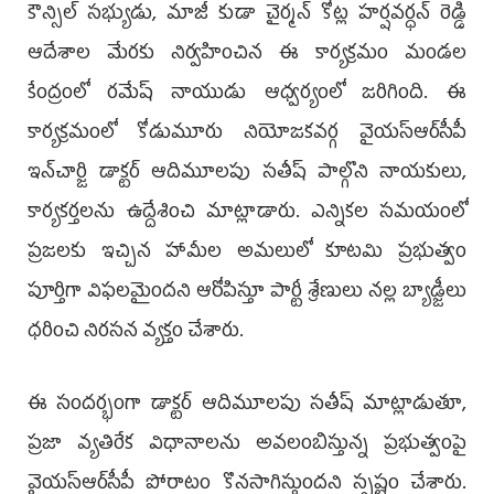
కౌన్సిల్ సభ్యుడు, మాజీ కుడా చైర్మన్ కోట్ల హర్షవర్ధన్ రెడ్డి
ఆదేశాల మేరకు నిర్వహించిన ఈ కార్యక్రమం మండల
కేంద్రంలో రమేష్ నాయుడు ఆధ్వర్యంలో జరిగింది. ఈ
కార్యక్రమంలో కోడుమూరు నియోజకవర్గ వైయ‌స్ఆర్‌సీపీ
ఇన్‌చార్జి డాక్టర్ ఆదిమూలపు సతీష్ పాల్గొని నాయకులు,
కార్యకర్తలను ఉద్దేశించి మాట్లాడారు. ఎన్నికల సమయంలో
ప్రజలకు ఇచ్చిన హామీల అమలులో కూటమి ప్రభుత్వం
పూర్తిగా విఫలమైందని ఆరోపిస్తూ పార్టీ శ్రేణులు నల్ల బ్యాడ్జీలు
ధరించి నిరసన వ్యక్తం చేశారు.
ఈ సందర్భంగా డాక్టర్ ఆదిమూలపు సతీష్ మాట్లాడుతూ,
ప్రజా వ్యతిరేక విధానాలను అవలంబిస్తున్న ప్రభుత్వంపై
వైయ‌స్ఆర్‌సీపీ పోరాటం కొనసాగిస్తుందని స్పష్టం చేశారు.