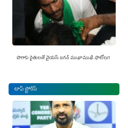
పొగాకు రైతుల‌తో వైయ‌స్ జ‌గ‌న్ ముఖాముఖి..ఫొటోలు1
టాప్ స్టోరీస్