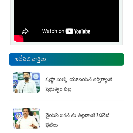
ఇటీవలి వార్తలు
కృష్ణా మిల్క్‌ యూనియన్‌ నిర్వీర్యానికి
ప్రభుత్వం కుట్ర
వైయ‌స్ జగన్‌ ను తిట్టడానికే కేబినెట్‌
భేటీలు