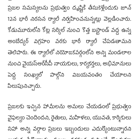
ప్రజల సమస్యలను ప్రభుత్వం దృష్టికి తీసుకెళ్లేందుకు జూన్
12న భారీ నిరసన ర్యాలీ నిర్వహించనున్నట్లు వెల్లడించారు.
కోడుమూరులోని కోట్ల సర్కిల్ నుంచి కొత్త బస్టాండ్ వద్ద ఉన్న
అంబేద్కర్ విగ్రహం వరకు భారీ ర్యాలీ చేపడతామని
తెలిపారు. ఈ ర్యాలీలో నియోజకవర్గంలోని అన్ని మండలాల
నుంచి వైయ‌స్ఆర్‌సీపీ నాయకులు, కార్యకర్తలు, అభిమానులు
పెద్ద సంఖ్యలో పాల్గొని విజయవంతం చేయాలని
పిలుపునిచ్చారు.
ప్రజలకు ఇచ్చిన హామీలను అమలు చేయడంలో ప్రభుత్వం
వైఫల్యం చెందిందని, రైతులు, మహిళలు, యువత, కార్మికులు
సహా అన్ని వర్గాల ప్రజలు ఇబ్బందులు ఎదుర్కొంటున్నారని