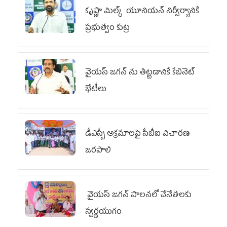
కృష్ణా మిల్క్‌ యూనియన్‌ నిర్వీర్యానికి
ప్రభుత్వం కుట్ర
వైయ‌స్ జగన్‌ ను తిట్టడానికే కేబినెట్‌
భేటీలు
డీఎస్సీ అక్రమాలపై సీబీఐ విచారణ
జరపాలి
వైయ‌స్ జగన్ పాలనలో చేనేతలకు
స్వర్ణయుగం