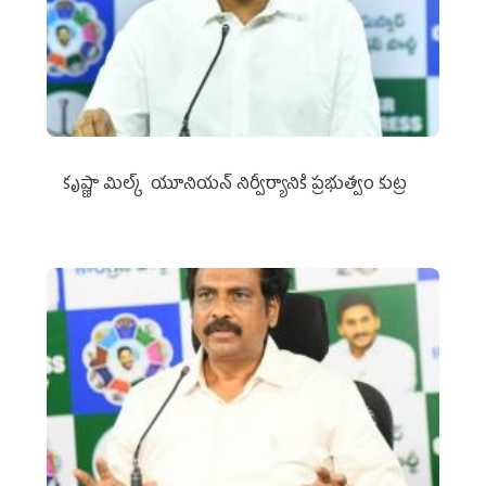
కృష్ణా మిల్క్‌ యూనియన్‌ నిర్వీర్యానికి ప్రభుత్వం కుట్ర