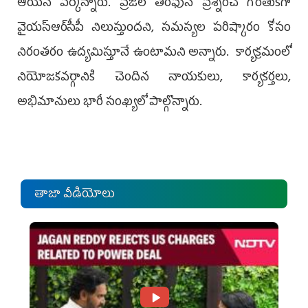
ఆయన పేర్కొన్నారు. ప్రజల తరఫున ప్రశ్నించే గొంతుకగా
వైయ‌స్ఆర్‌సీపీ నిలుస్తుందని, సమస్యల పరిష్కారం కోసం
నిరంతరం ఉద్యమిస్తూనే ఉంటామని అన్నారు. కార్యక్రమంలో
నియోజకవర్గానికి చెందిన నాయకులు, కార్యకర్తలు,
అభిమానులు భారీ సంఖ్యలో పాల్గొన్నారు.
తాజా వీడియోలు