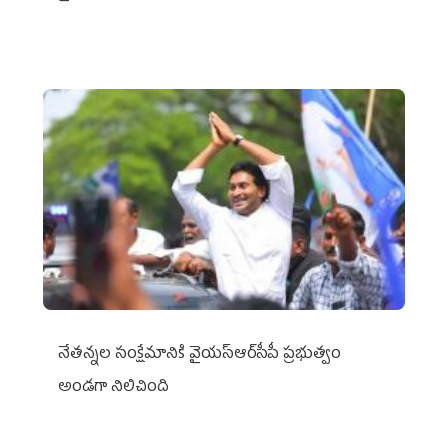
నేతన్నల సంక్షేమానికి వైయ‌స్ఆర్‌సీపీ ప్రభుత్వం
అండగా నిలిచింది