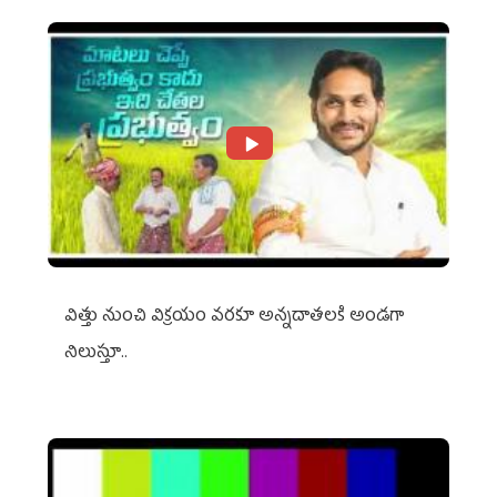
విత్తు నుంచి విక్రయం వరకూ అన్నదాతలకి అండగా
నిలుస్తూ..