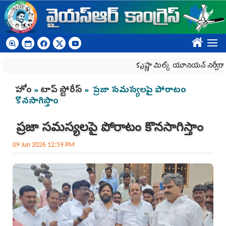
Skip to main content
????
కృష్ణా మిల్క్‌ యూనియన్‌ నిర్వీర్యానికి ప్రభ
You are here
హోం
»
టాప్ స్టోరీస్
» ప్రజా సమస్యలపై పోరాటం
కొనసాగిస్తాం
ప్రజా సమస్యలపై పోరాటం కొనసాగిస్తాం
09 Jun 2026 12:59 PM