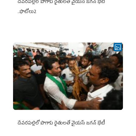
దేవరపల్లిలో పొగాకు రైతులతో వైయస్ జగన్ భేటీ
..ఫొటోలు2
దేవరపల్లిలో పొగాకు రైతులతో వైయస్ జగన్ భేటీ