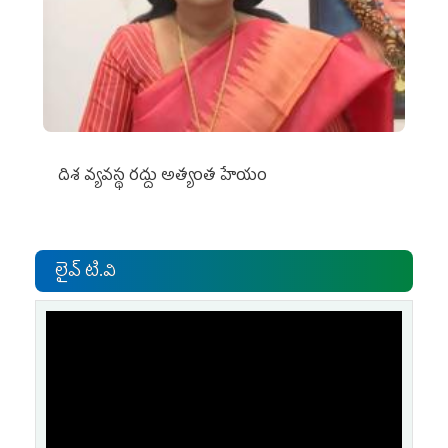
దిశ వ్యవస్థ రద్దు అత్యంత హేయం
లైవ్ టి.వి