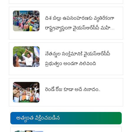
దిశ బిల్లు ఉపసంహరణకు వ్యతిరేకంగా
రాష్ట్రవ్యాప్తంగా వైయ‌స్ఆర్‌సీపీ మహిళా
విభాగం ఆందోళనలు
నేతన్నల సంక్షేమానికి వైయ‌స్ఆర్‌సీపీ
ప్రభుత్వం అండగా నిలిచింది
రెండో రోజు కూడా అదే నినాదం..
అత్యంత వీక్షించబడిన