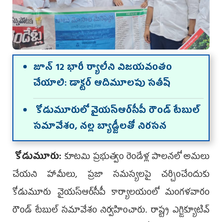
జూన్ 12 భారీ ర్యాలీని విజయవంతం
చేయాలి: డాక్టర్ ఆదిమూలపు సతీష్
కోడుమూరులో వైయ‌స్ఆర్‌సీపీ రౌండ్ టేబుల్
సమావేశం, నల్ల బ్యాడ్జీలతో నిరసన
కోడుమూరు:
కూటమి ప్రభుత్వం రెండేళ్ల పాలనలో అమలు
చేయని హామీలు, ప్రజా సమస్యలపై చర్చించేందుకు
కోడుమూరు వైయ‌స్ఆర్‌సీపీ కార్యాలయంలో మంగళవారం
రౌండ్ టేబుల్ సమావేశం నిర్వహించారు. రాష్ట్ర ఎగ్జిక్యూటివ్