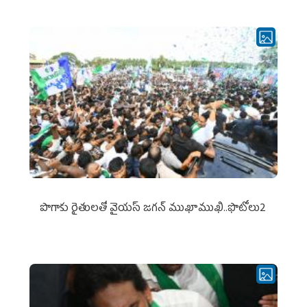
పొగాకు రైతుల‌తో వైయ‌స్ జ‌గ‌న్ ముఖాముఖి..ఫొటోలు2