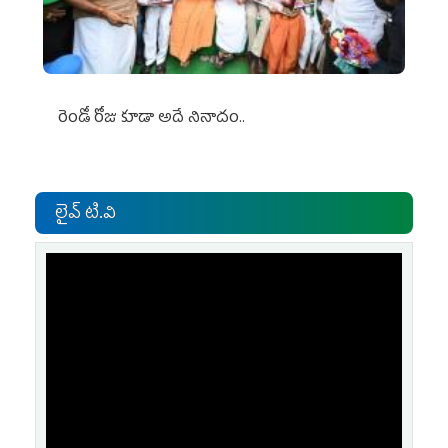
రెండో రోజు కూడా అదే నినాదం..
లైవ్ టి.వి