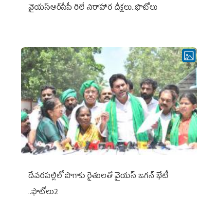
వైయ‌స్ఆర్‌సీపీ రిలే నిరాహార దీక్షలు..ఫొటోలు
దేవరపల్లిలో పొగాకు రైతులతో వైయస్ జగన్ భేటీ
..ఫొటోలు2