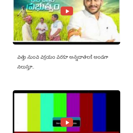
విత్తు నుంచి విక్రయం వరకూ అన్నదాతలకి అండగా
నిలుస్తూ..