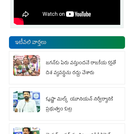
ఇటీవలి వార్తలు
జగన్‌కు పేరు వస్తుందనే రాజకీయ కక్షతో
దిశ వ్య‌వ‌స్థ‌ను రద్దు చేశారు
కృష్ణా మిల్క్‌ యూనియన్‌ నిర్వీర్యానికి
ప్రభుత్వం కుట్ర