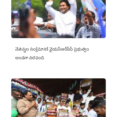
నేతన్నల సంక్షేమానికి వైయ‌స్ఆర్‌సీపీ ప్రభుత్వం
అండగా నిలిచింది