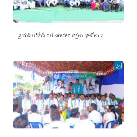
వైయ‌స్ఆర్‌సీపీ రిలే నిరాహార దీక్షలు..ఫొటోలు 2