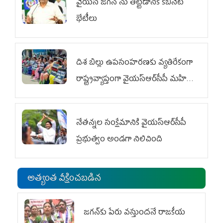
వైయ‌స్ జగన్‌ ను తిట్టడానికే కేబినెట్‌
భేటీలు
దిశ బిల్లు ఉపసంహరణకు వ్యతిరేకంగా
రాష్ట్రవ్యాప్తంగా వైయ‌స్ఆర్‌సీపీ మహిళా
విభాగం ఆందోళనలు
నేతన్నల సంక్షేమానికి వైయ‌స్ఆర్‌సీపీ
ప్రభుత్వం అండగా నిలిచింది
అత్యంత వీక్షించబడిన
జగన్‌కు పేరు వస్తుందనే రాజకీయ