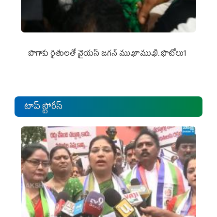
పొగాకు రైతుల‌తో వైయ‌స్ జ‌గ‌న్ ముఖాముఖి..ఫొటోలు1
టాప్ స్టోరీస్