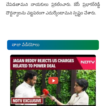
చేపడతామని నాయకులు ప్రకటించారు. జేసీ ప్రభాకర్‌రెడ్డి
దౌర్జన్యాలను చట్టపరంగా ఎదుర్కొంటామని స్పష్టం చేశారు.
తాజా వీడియోలు