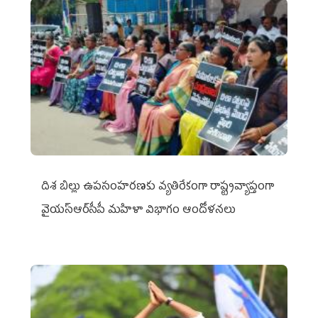
దిశ బిల్లు ఉపసంహరణకు వ్యతిరేకంగా రాష్ట్రవ్యాప్తంగా
వైయ‌స్ఆర్‌సీపీ మహిళా విభాగం ఆందోళనలు