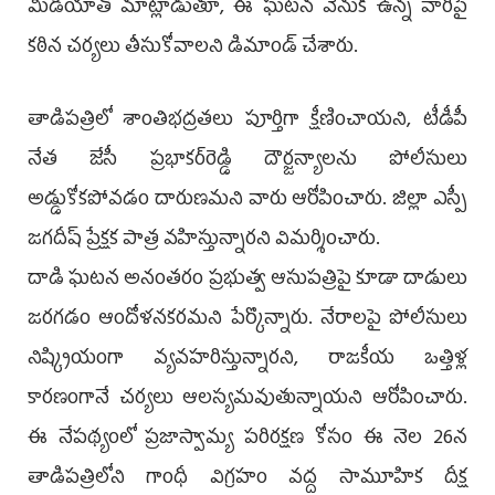
మీడియాతో మాట్లాడుతూ, ఈ ఘటన వెనుక ఉన్న వారిపై
కఠిన చర్యలు తీసుకోవాలని డిమాండ్ చేశారు.
తాడిపత్రిలో శాంతిభద్రతలు పూర్తిగా క్షీణించాయని, టీడీపీ
నేత జేసీ ప్రభాకర్‌రెడ్డి దౌర్జన్యాలను పోలీసులు
అడ్డుకోకపోవడం దారుణమని వారు ఆరోపించారు. జిల్లా ఎస్పీ
జగదీష్ ప్రేక్షక పాత్ర వహిస్తున్నారని విమర్శించారు.
దాడి ఘటన అనంతరం ప్రభుత్వ ఆసుపత్రిపై కూడా దాడులు
జరగడం ఆందోళనకరమని పేర్కొన్నారు. నేరాలపై పోలీసులు
నిష్క్రియంగా వ్యవహరిస్తున్నారని, రాజకీయ ఒత్తిళ్ల
కారణంగానే చర్యలు ఆలస్యమవుతున్నాయని ఆరోపించారు.
ఈ నేపథ్యంలో ప్రజాస్వామ్య పరిరక్షణ కోసం ఈ నెల 26న
తాడిపత్రిలోని గాంధీ విగ్రహం వద్ద సామూహిక దీక్ష