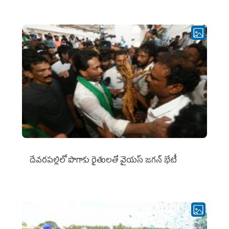
దేవరపల్లిలో పొగాకు రైతులతో వైయస్ జగన్ భేటీ