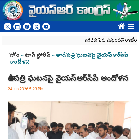
Skip to main content
????
జగన్‌కు పేరు వస్తుందనే రాజకీయ కక్షతో దిశ 
You are here
హోం
»
టాప్ స్టోరీస్
» తాడిపత్రి ఘటనపై వైయ‌స్ఆర్‌సీపీ
ఆందోళన
తాడిపత్రి ఘటనపై వైయ‌స్ఆర్‌సీపీ ఆందోళన
24 Jun 2026 5:23 PM