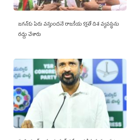
జగన్‌కు పేరు వస్తుందనే రాజకీయ కక్షతో దిశ వ్య‌వ‌స్థ‌ను
రద్దు చేశారు