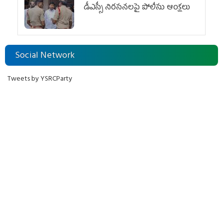
డీఎస్సీ నిరసనలపై పోలీసు ఆంక్షలు
Social Network
Tweets by YSRCParty