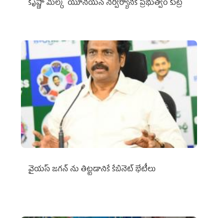
కృష్ణా మిల్క్‌ యూనియన్‌ నిర్వీర్యానికి ప్రభుత్వం కుట్ర
వైయ‌స్ జగన్‌ ను తిట్టడానికే కేబినెట్‌ భేటీలు