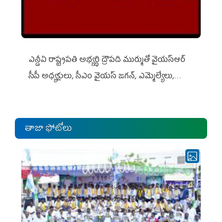
ఎన్డీఏ రాష్ట్ర‌ప‌తి అభ్య‌ర్థి ద్రౌప‌ది ముర్ముతో వైయ‌స్ఆర్
సీపీ అధ్య‌క్షులు, సీఎం వైయ‌స్ జ‌గ‌న్, ఎమ్మెల్యేలు,
ఎంపీల స‌మావేశం
తాజా ఫోటోలు