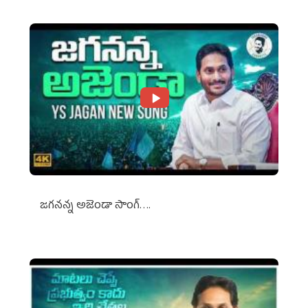
జగనన్న అజెండా సాంగ్….