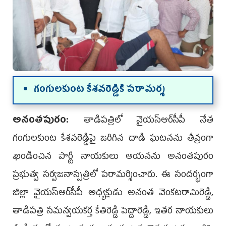
గంగులకుంట కేశవరెడ్డికి పరామర్శ
అనంతపురం:
తాడిపత్రిలో వైయ‌స్ఆర్‌సీపీ నేత
గంగులకుంట కేశవరెడ్డిపై జరిగిన దాడి ఘటనను తీవ్రంగా
ఖండించిన పార్టీ నాయకులు ఆయనను అనంతపురం
ప్రభుత్వ సర్వజనాస్పత్రిలో పరామర్శించారు. ఈ సందర్భంగా
జిల్లా వైయ‌స్ఆర్‌సీపీ అధ్యక్షుడు అనంత వెంకటరామిరెడ్డి,
తాడిపత్రి సమన్వయకర్త కేతిరెడ్డి పెద్దారెడ్డి, ఇతర నాయకులు