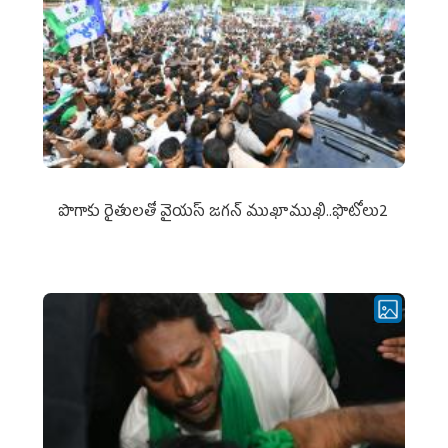
పొగాకు రైతుల‌తో వైయ‌స్ జ‌గ‌న్ ముఖాముఖి..ఫొటోలు2