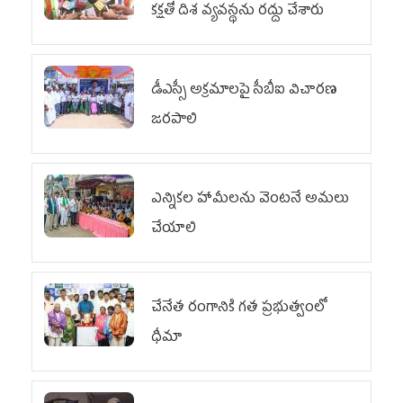
కక్షతో దిశ వ్య‌వ‌స్థ‌ను రద్దు చేశారు
డీఎస్సీ అక్రమాలపై సీబీఐ విచారణ
జరపాలి
ఎన్నికల హామీలను వెంటనే అమలు
చేయాలి
చేనేత రంగానికి గత ప్రభుత్వంలో
ధీమా