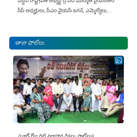
ఎన్డీఏ రాష్ట్ర‌ప‌తి అభ్య‌ర్థి ద్రౌప‌ది ముర్ముతో వైయ‌స్ఆర్
సీపీ అధ్య‌క్షులు, సీఎం వైయ‌స్ జ‌గ‌న్, ఎమ్మెల్యేలు,
ఎంపీల స‌మావేశం
తాజా ఫోటోలు