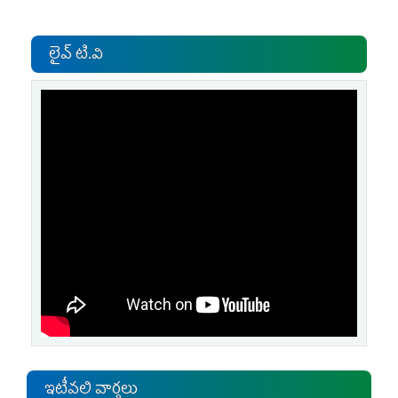
లైవ్ టి.వి
ఇటీవలి వార్తలు