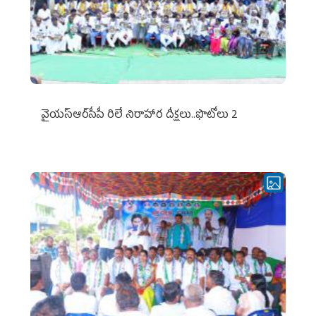
వైయ‌స్ఆర్‌సీపీ రిలే నిరాహార దీక్షలు..ఫొటోలు 2