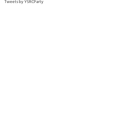
Tweets by YSRCParty