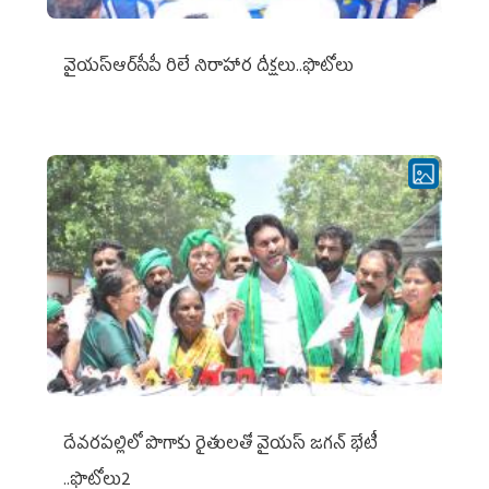
వైయ‌స్ఆర్‌సీపీ రిలే నిరాహార దీక్షలు..ఫొటోలు
దేవరపల్లిలో పొగాకు రైతులతో వైయస్ జగన్ భేటీ
..ఫొటోలు2