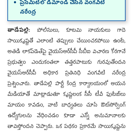
ప్రెస్‌మీట్‌లో డిమాండ్ చేసిన వంగ‌వీటి
న‌రేంద్ర
తాడేప‌ల్లి:
పోలీసులు, కూట‌మి నాయ‌కులు గాదె
సాయికృష్ణతో ఎలాంటి త‌ప్పులు చేయించ‌క‌పోయి ఉంటే,
అతడి లాక‌ప్‌డెత్‌పై వైయ‌స్ఆర్‌సీపీ సీబీఐ విచార‌ణ కోరగానే
ప్ర‌భుత్వం ఎందుకంత‌లా త‌త్త‌ర‌పాటుకు గుర‌వుతోంద‌ని
వైయ‌స్ఆర్‌సీపీ అధికార ప్ర‌తినిధి వంగ‌వీటి న‌రేంద్ర
ప్ర‌శ్నించారు. తాడేప‌ల్లి పార్టీ కేంద్ర కార్యాల‌యంలో ఆయ‌న
మీడియాతో మాట్లాడుతూ కృష్ణ‌లంక సీసీ టీవీ ఫుటేజ్‌లు
మాయం కావ‌డం, వాటి బాధ్య‌త‌లు చూసే ఔట్‌సోర్సింగ్
ఉద్యోగుల‌ను వేధించ‌డం కూడా ఎన్నో అనుమానాల‌కు
తావిస్తోంద‌ని చెప్పారు. ఒక ప‌థ‌కం ప్ర‌కారమే సాయికృష్ణ‌ను