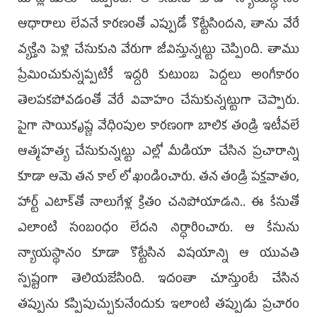
ఆధారాలు లేవ‌నే కార‌ణంతో ఎప్పుడో కొట్టేసింద‌ని, తాను వేరే
వ్య‌క్తిని పెళ్లి చేసుకుని వేరుగా జీవిస్తున్న‌ట్టు చెప్పింది. తాము
ప్రేమించుకున్న‌ప్పటికీ ఇద్ద‌రి కుటుంబ పెద్ద‌లు అంగీకారం
తెల‌ప‌క‌పోవ‌డంతో వేరే వివాహం చేసుకున్న‌ట్టుగా చెప్పారు.
పైగా సాయికృష్ణ వేధింపుల కార‌ణంగా బాలిక తండ్రి ఇటీవ‌లే
ఆత్మ‌హ‌త్య చేసుకున్న‌ట్టు ఎల్లో మీడియా చేసిన ప్ర‌చారాన్ని
కూడా ఆమె త‌న కాల్ లో ఖండించారు. త‌న తండ్రి ప‌క్ష‌వాతం,
హార్ట్ ఎటాక్‌తో నాలుగేళ్ల క్రితం చ‌నిపోయాడ‌ని.. ఈ కేసుతో
ఎలాంటి సంబంధం లేద‌ని నిర్ధారించారు. ఆ కేసును
న్యాయ‌స్థానం కూడా కొట్టేసిన విష‌యాన్ని ఆ యువ‌తి
స్ప‌ష్టంగా తెలియ‌జేసింది. ఇదంతా చూస్తుంటే చేసిన
త‌ప్పును క‌ప్పిపుచ్చుకునేందుకు ఇలాంటి త‌ప్పుడు ప్ర‌చారం