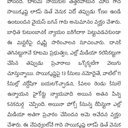
పోసింది. కూట‌మి నాయ‌కుల త‌త్త‌ర‌పాటుని చూసి గాదె
సాయికృష్ణ లాక‌ప్ డెత్ వెనుక ఏదో త‌ప్పుడు కోణం ఉండే
ఉంటుంద‌ని వైయ‌స్‌ జ‌గ‌న్ గారు అనుమానం వ్య‌క్తం చేశారు.
బాధిత కుటుంబానికి న్యాయం జ‌రిగేదాకా ప‌ట్టువిడ‌వ‌కుండా
ఈ మిస్ట‌రీపై దృష్టి సారించాల‌ని సూచించారు. దానికి
త‌గిన‌ట్టుగానే కూట‌మి ప్ర‌భుత్వం, ఎల్లో మీడియా క‌లిసిక‌ట్టుగా
చేసిన త‌ప్పుడు ప్ర‌చారాలు ఒక్కొక్క‌టిగా వెలుగు
చూస్తున్నాయి. సాయికృష్ట‌పై 13 కేసులు న‌మోదైతే, వాటిలో 11
కేసుల్లో నిర్దోషిగా బ‌య‌ట‌కొచ్చాడ‌ని, కేవ‌లం రెండు కేసులే
ఉన్నాయ‌ని హైకోర్టు న్యాయ‌వాది అయిన అత‌ని పిన్ని
క‌న‌క‌దుర్గ చెప్పింది. అయినా పోక్సో కేసున్న రేపిస్టుగా ఎల్లో
మీడియా అతిగా ప్ర‌చారం చేసింద‌ని ఆమె ఆవేద‌న వ్య‌క్తం
చేశారు. ఈ నేప‌థ్యంలోనే గాదె సాయికృష్ణ లాక‌ప్ డెత్ వెనుక