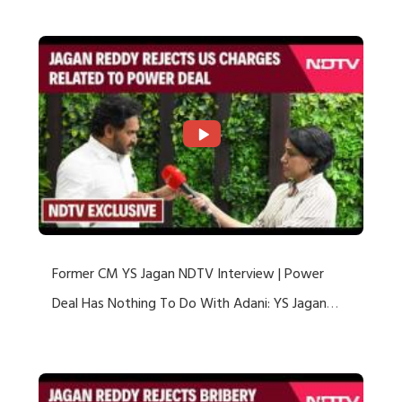
Former CM YS Jagan NDTV Interview | Power
Deal Has Nothing To Do With Adani: YS Jagan
Rejects US Charges