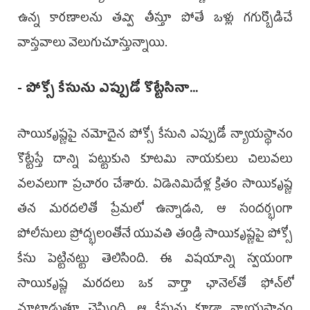
ఉన్న కార‌ణాల‌ను త‌వ్వి తీస్తూ పోతే ఒళ్లు గ‌గుర్బొడిచే
వాస్త‌వాలు వెలుగుచూస్తున్నాయి.
- పోక్సో కేసును ఎప్పుడో కొట్టేసినా...
సాయికృష్ణ‌పై న‌మోదైన పోక్సో కేసుని ఎప్పుడో న్యాయ‌స్థానం
కొట్టేస్తే దాన్ని ప‌ట్టుకుని కూట‌మి నాయ‌కులు చిలువ‌లు
వ‌ల‌వ‌లుగా ప్ర‌చారం చేశారు. ఏడెనిమిదేళ్ల క్రితం సాయికృష్ణ
త‌న మ‌ర‌దలితో ప్రేమ‌లో ఉన్నాడ‌ని, ఆ సందర్భంగా
పోలీసులు ప్రోద్భ‌లంతోనే యువ‌తి తండ్రి సాయికృష్ణ‌పై పోక్సో
కేసు పెట్టిన‌ట్టు తెలిసింది. ఈ విష‌యాన్ని స్వ‌యంగా
సాయికృష్ణ మ‌ర‌దలు ఒక వార్తా ఛానెల్‌తో ఫోన్‌లో
మాట్లాడుతూ చెప్పింది. ఆ కేసును కూడా న్యాయ‌స్ధానం