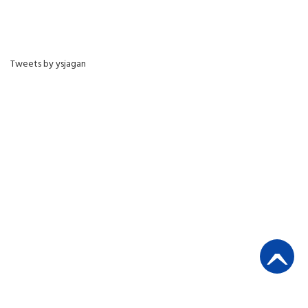
Tweets by ysjagan