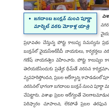
విశ
జగదాంబ జంక్షన్ నుంచి పూర్ణా
నగర 
మార్కెట్ వరకు మోకాళ్ల యాత్ర
వైయ‌
ప్రభావితం చేస్తున్న పోర్టు కాలుష్య సమస్యను ప
జంక్షన్‌లో వైయ‌స్ఆర్‌సీపీ నాయకులు, కార్యకర్తలు న
గణేష్ నాయకత్వం వహించారు. పోర్టు కాలుష్యం కా
తెలియజేసేందుకు ప్రత్యేక థీమ్‌తో నిరసన కార్యక్రమాన్
వ్యవహరిస్తోందని, ప్రజల ఆరోగ్యాన్ని కాపాడడంలో ప
నిరసనలో భాగంగా జగదాంబ జంక్షన్ నుంచి పూర్ణా మార్
చేపట్టారు. విశాఖ ప్రజల ఆరోగ్యంతో చెలగాటమాడుతున
పరిష్కారం చూపాలని, లేకపోతే ప్రజల తరఫున 