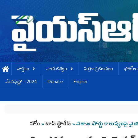
Skip to main content
వార్తలు
నాయకత్వం
పత్రికా ప్రకటనలు
ఫోటోలు
మేనిఫెస్టో - 2024
Donate
English
You are here
హోం
»
టాప్ స్టోరీస్
» విశాఖ పోర్టు కాలుష్యంపై వ