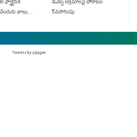
 ఫ్యాక్టరీని
డీఎస్సీ అక్రమాలపై పోరాటం
ేందుకు బాబు,
కొనసాగింపు
Tweets by ysjagan