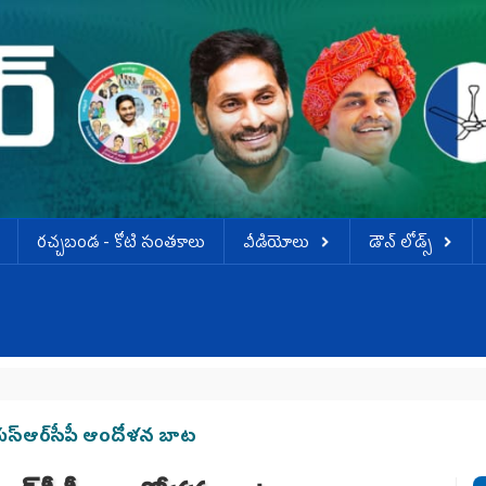
ర‌చ్చ‌బండ‌ - కోటి సంత‌కాలు
వీడియోలు
డౌన్ లోడ్స్
వ
ైయ‌స్ఆర్‌సీపీ ఆందోళన బాట