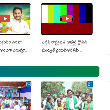
ts US Charges
Suit Against Media Groups
 విక్రయం వరకూ
ఎన్డీఏ రాష్ట్ర‌ప‌తి అభ్య‌ర్థి ద్రౌప‌ది
అండగా నిలుస్తూ..
ముర్ముతో వైయ‌స్ఆర్ సీపీ
అధ్య‌క్షులు, సీఎం వైయ‌స్ జ‌గ‌న్,
ఎమ్మెల్యేలు, ఎంపీల స‌మావేశం