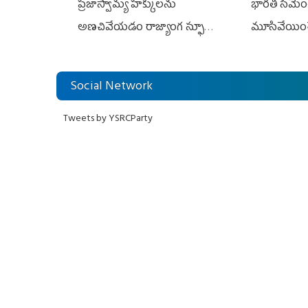
ప్రజాస్వామ్య హక్కులను
భారతి సిమెంట్
అణచివేయడం రాజ్యాంగ స్ఫూర్తికి
మూసివేయించ
విరుద్ధం
లోకేశ్ కుట్ర
Social Network
Tweets by YSRCParty