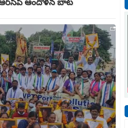
‌స్ఆర్‌సీపీ ఆందోళన బాట