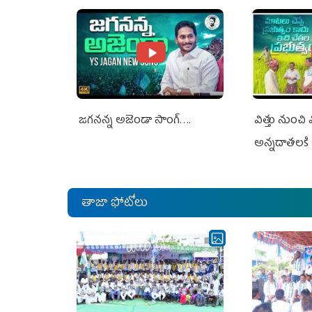
Jagan Rejects US Charges
Jagan Rejec
జగనన్న అజెండా సాంగ్….
విత్తు నుంచి
అన్నదాతలకి 
తాజా ఫోటోలు