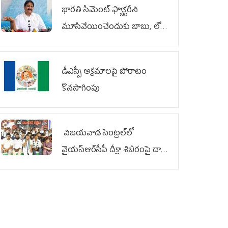
భారతి సిమెంట్ ఫ్యాక్టరీని
మూసివేయించేందుకు బాబు, లోకేశ్
కుట్ర
డీఎస్సీ అక్రమాలపై పోరాటం
కొనసాగింపు
విజయవాడ సెంట్రల్‌లో
వైయ‌స్ఆర్‌సీపీ దీక్షా శిబిరంపై దాడి
దుర్మార్గం