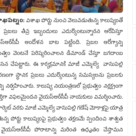
ాఖపట్నం:
విశాఖ పోర్టు నుంచి వెలువడుతున్న కాలుష్యంతో
ప్రజలు తీవ్ర ఇబ్బందులు ఎదుర్కొంటున్నారని ఆరోపిస్తూ
స్ఆర్‌సీపీ ఆందోళన బాట పట్టింది. ప్రజల ఆరోగ్యాన్ని
్రభుత్వం వెంటనే పరిష్కరించాలని డిమాండ్ చేస్తూ జగదాంబ
ిరసన చేపట్టారు. ఈ కార్యక్రమానికి మాజీ ఎమ్మెల్యే వాసుపల్లి
రణంగా స్థానిక ప్రజలు ఎదుర్కొంటున్న సమస్యలను ప్రజలకు
ని నిర్వహించారు. కాలుష్య నియంత్రణలో ప్రభుత్వం నిర్లక్ష్యంగా
ూర్తిగా విఫలమైందని వైయ‌స్ఆర్‌సీపీ నాయకులు విమర్శించారు.
కెట్ వరకు మాజీ ఎమ్మెల్యే వాసుపల్లి గణేష్ మోకాళ్లపై యాత్ర
్న పోర్టు కాలుష్యంపై ప్రభుత్వం తక్షణమే స్పందించి శాశ్వత
వైయ‌స్ఆర్‌సీపీ పోరాటాన్ని మరింత ఉధృతం చేస్తామని