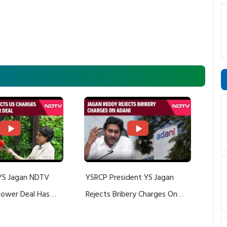
YS Jagan NDTV
YSRCP President YS Jagan
 Power Deal Has
Rejects Bribery Charges On
Do With Adani: YS
Adani, Threatens Defamation