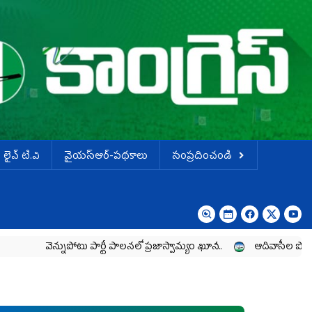
లైవ్ టి.వి
వైయస్ఆర్-పథకాలు
సంప్రదించండి
ెన్నుపోటు పార్టీ పాలనలో ప్రజాస్వామ్యం ఖూనీ..
ఆదివాసీల పోరాటానికి వైయ‌