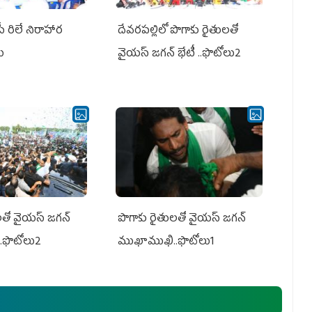
పీ రిలే నిరాహార
దేవరపల్లిలో పొగాకు రైతులతో
లు
వైయస్ జగన్ భేటీ ..ఫొటోలు2
తో వైయ‌స్ జ‌గ‌న్
పొగాకు రైతుల‌తో వైయ‌స్ జ‌గ‌న్
.ఫొటోలు2
ముఖాముఖి..ఫొటోలు1