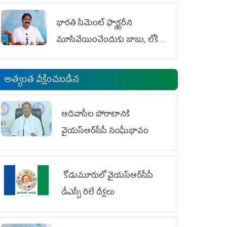
భారతి సిమెంట్ ఫ్యాక్టరీని
మూసివేయించేందుకు బాబు, లోకేశ్
కుట్ర
అత్యంత వీక్షించబడిన
ఆదివాసీల పోరాటానికి
వైయ‌స్ఆర్‌సీపీ సంఘీభావం
కోడుమూరులో వైయ‌స్ఆర్‌సీపీ
డీఎస్సీ రిలే దీక్షలు