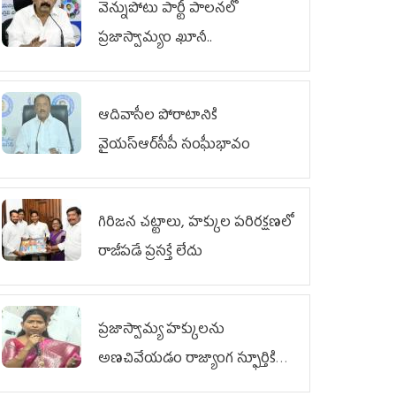
వెన్నుపోటు పార్టీ పాలనలో
ప్రజాస్వామ్యం ఖూనీ..
ఆదివాసీల పోరాటానికి
వైయ‌స్ఆర్‌సీపీ సంఘీభావం
గిరిజన చట్టాలు, హక్కుల పరిరక్షణలో
రాజీపడే ప్రసక్తే లేదు
ప్రజాస్వామ్య హక్కులను
అణచివేయడం రాజ్యాంగ స్ఫూర్తికి
విరుద్ధం