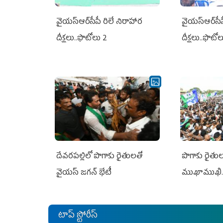
వైయ‌స్ఆర్‌సీపీ రిలే నిరాహార
వైయ‌స్ఆర్‌సీ
దీక్షలు..ఫొటోలు 2
దీక్షలు..ఫొటో
దేవరపల్లిలో పొగాకు రైతులతో
పొగాకు రైతుల‌
వైయస్ జగన్ భేటీ
ముఖాముఖి.
టాప్ స్టోరీస్