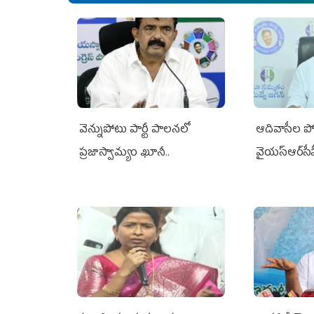
వెన్నుపోటు పార్టీ పాలనలో
ఆదివాసీల పో
ప్రజాస్వామ్యం ఖూనీ..
వైయ‌స్ఆర్‌స