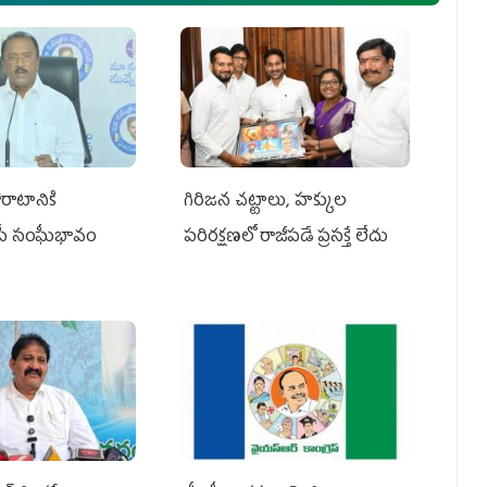
రాటానికి
గిరిజన చట్టాలు, హక్కుల
ీపీ సంఘీభావం
పరిరక్షణలో రాజీపడే ప్రసక్తే లేదు