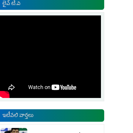
లైవ్ టి.వి
ఇటీవలి వార్తలు