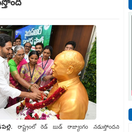
డుస్తోంది
ేపల్లి.
రాష్ట్రంలో రెడ్‌ బుడ్‌ రాజ్యాంగం నడుస్తోంద‌ని