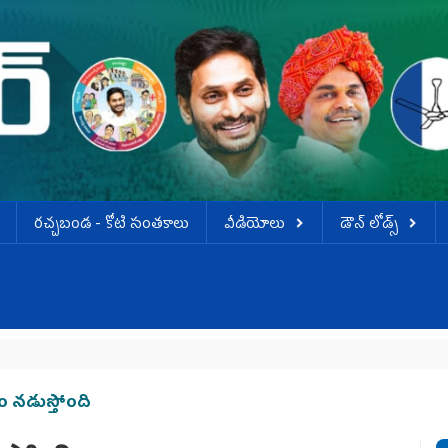
ర‌చ్చ‌బండ‌ - కోటి సంత‌కాలు
వీడియోలు
డౌన్ లోడ్స్
ంగం నడుస్తోంది