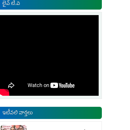
లైవ్ టి.వి
ఇటీవలి వార్తలు