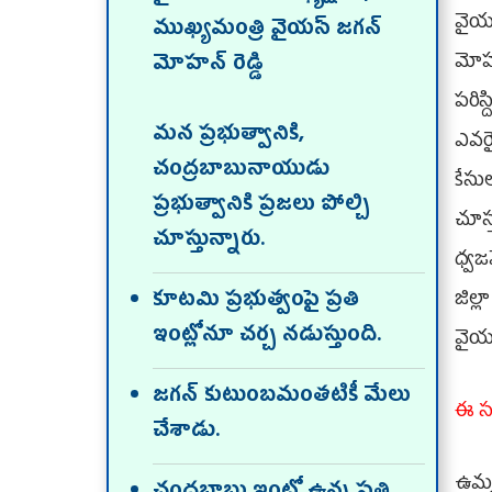
వైయ‌
ముఖ్య‌మంత్రి వైయ‌స్ జ‌గ‌న్
మోహ‌
మోహ‌న్ రెడ్డి
పరిస
మన ప్రభుత్వానికి,
ఎవరై
చంద్రబాబునాయుడు
కేసు
ప్రభుత్వానికి ప్రజలు పోల్చి
చూస
చూస్తున్నారు.
ధ్వజ
జిల్
కూటమి ప్రభుత్వంపై ప్రతి
ఇంట్లోనూ చర్చ నడుస్తుంది.
వైయ‌
జగన్‌ కుటుంబమంతటికీ మేలు
ఈ సం
చేశాడు.
ఉమ్మ