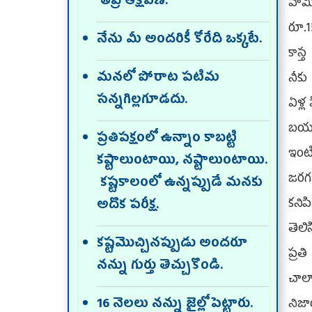
తీవ్ర ఆక్షేపణ.
హామీ
రూ.1
నేను మీ అందరికీ కోరేది ఒక్కటే.
కాస్
మనలో పోరాట పటిమ
నీకు
సన్నగిల్లగూడదు.
ఏళ్ల
బయటక
ప్రతిపక్షంలో ఉన్నాం కాబట్టి
ఇంట
కష్టాలుంటాయి, నష్టాలుంటాయి.
జరగబ
కష్టకాలంలో ఉన్నప్పుడే మనకు
కనిప
అదొక పరీక్ష.
తెలిస
కష్టమొచ్చినప్పుడు అందరూ
ప్రతి
నన్ను గుర్తు తెచ్చుకొండి.
చాలా
16 నెలలు నన్ను జైల్లో పెట్టారు.
నిజా