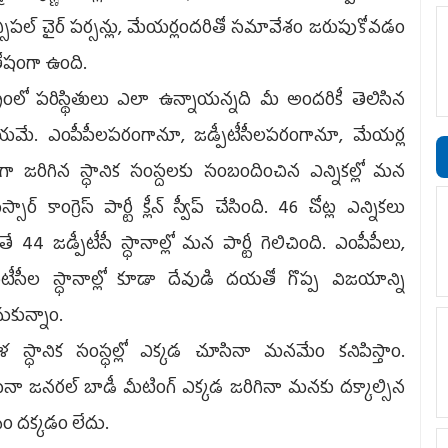
సిపల్‌ చైర్‌ పర్సన్లు, మేయర్లందరితో సమావేశం జరుపుకోవడం
ోషంగా ఉంది.
ట్రంలో పరిస్థితులు ఎలా ఉన్నాయన్నది మీ అందరికీ తెలిసిన
యమే. ఎంపీపీలపరంగానూ, జడ్పీటీసీలపరంగానూ, మేయర్ల
ా జరిగిన స్ధానిక సంస్దలకు సంబందించిన ఎన్నికల్లో మన
సార్‌ కాంగ్రెస్‌ పార్టీ క్లీన్‌ స్వీప్‌ చేసింది. 46 చోట్ల ఎన్నికలు
ితే 44 జడ్పీటీసీ స్ధానాల్లో మన పార్టీ గెలిచింది. ఎంపీపీలు,
టీసీల స్ధానాల్లో కూడా దేవుడి దయతో గొప్ప విజయాన్ని
కున్నాం.
 స్ధానిక సంస్ధల్లో ఎక్కడ చూసినా మనమేం కనిపిస్తాం.
ా జనరల్‌ బాడీ మీటింగ్‌ ఎక్కడ జరిగినా మనకు దక్కాల్సిన
ం దక్కడం లేదు.