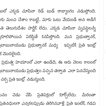
ట్రంలో ఎక్కడ చూసినా రెడ్‌ బుడ్‌ రాజ్యాంగం నడుస్తోంది.
లకు మంచి చేశాం కాబట్టి.. మాకు ఓటు వేయండి అని అడిగే
్థితి తెలుగుదేశం పార్టీకి లేదు. ఎక్కడ చూసినా వ్యవస్ధలన్నీ
పకూలిపోయిన పరిస్దితే కనిపిస్తోంది. మన ప్రభుత్వానికి,
రబాబునాయుడు ప్రభుత్వానికి మధ్య ఇప్పటికే ప్రతి ఇంట్లో
క మొదలైంది.
ప్రభుత్వ హయాంలో ఎలా ఉండేది, ఈ ఆరు నెలల కాలంలో
రబాబునాయుడు ప్రభుత్వం వచ్చిన తర్వాత ఎలా పనిచేస్తుంది
చర్చ ప్రతి ఇంట్లో నడుస్తుంది.
 చెడు చేసి ప్రతిపక్షంలో కూర్చోలేదు. మీరంతా
ాప్రతినిధులగా ఎన్నికలప్పుడు తిరిగినవాళ్లే. ప్రతి ఇంటికి, గడప