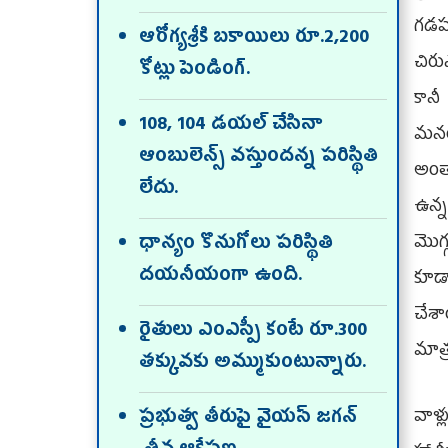
గడప
ఆరోగ్యశ్రీకి బకాయిలు రూ.2,200
చిరు
కోట్లు పెండింగ్‌.
కానీ
108, 104 డయల్‌ చేసినా
మనం
ఆంబులెన్స్‌ వస్తుందన్న పరిస్థితి
అంత
లేదు.
ఉన్న
మొగ
ధాన్యం కొనుగోలు పరిస్థితి
దయనీయంగా ఉంది.
కూడా
చేశ
రైతులు ఎంఎస్పీ కంటే రూ.300
మాత్
తక్కువకు అమ్ముకుంటున్నారు.
వాళ్
ప్రభుత్వ తీరుపై వైయ‌స్‌ జగన్‌