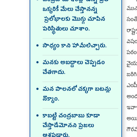
చంద్రబాబు ఇంట్లో ఉన్న ప్రతి
మున్
ఒక్కరికీ మేలు చేస్తానన్న
ప్రలోభాలకు మొగ్గు చూపిన
సంత
పరిస్థితులు చూశాం.
రాష్
విష
సాధ్యం కాని హామీలిచ్చారు.
పరంగ
మనకు అబద్దాలు చెప్పడం
వైయస్
చేతగాదు.
జరిగ
ఎంపీ
మన పాలనలో చక్కగా బటన్లు
అందు
నొక్కాం.
ఇవాళ
కాబట్టి చంద్రబాబు కూడా
అయిన
చేస్తాడేమోనని ప్రజలు
గౌరవ
ఆశపడ్డారు.