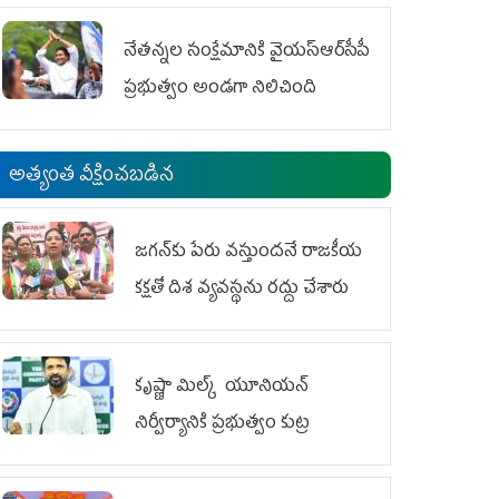
ఆందోళనలు
నేతన్నల సంక్షేమానికి వైయ‌స్ఆర్‌సీపీ
ప్రభుత్వం అండగా నిలిచింది
అత్యంత వీక్షించబడిన
జగన్‌కు పేరు వస్తుందనే రాజకీయ
కక్షతో దిశ వ్య‌వ‌స్థ‌ను రద్దు చేశారు
కృష్ణా మిల్క్‌ యూనియన్‌
నిర్వీర్యానికి ప్రభుత్వం కుట్ర