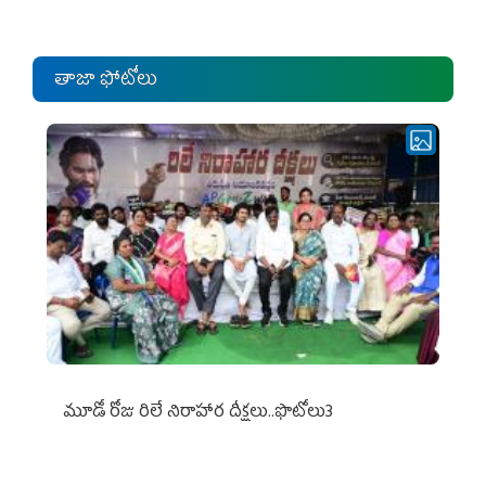
ఎంపీల స‌మావేశం
తాజా ఫోటోలు
మూడో రోజు రిలే నిరాహార దీక్షలు..ఫొటోలు3