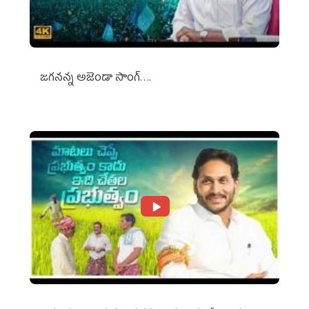
జగనన్న అజెండా సాంగ్….