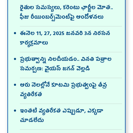
రైతుల సమస్యలు, కరెంటు ఛార్జీల మోత..
ఫీజు రీయింబర్స్‌మెంట్‌పై ఆందోళనలు
ఈనెల 11, 27, 2025 జనవరి 3న నిర‌స‌న
కార్యక్రమాలు
ప్రభుత్వాన్ని నిలదీయడం.. వినతి పత్రాల
సమర్పణ: వైయస్‌ జగన్‌ వెల్లడి
ఆరు నెలల్లోనే కూటమి ప్రభుత్వంపై తీవ్ర
వ్యతిరేకత
ఇంతటి వ్యతిరేకత ఎప్పుడూ, ఎక్కడా
చూడలేదు