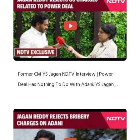
Former CM YS Jagan NDTV Interview | Power
Deal Has Nothing To Do With Adani: YS Jagan
Rejects US Charges