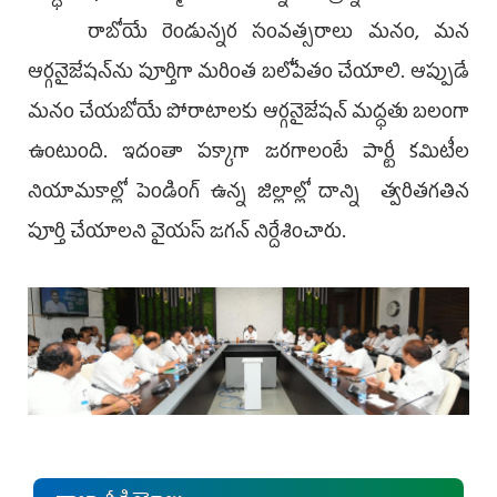
రాబోయే రెండున్నర సంవత్సరాలు మనం, మన
ఆర్గనైజేషన్‌ను పూర్తిగా మరింత బలోపేతం చేయాలి. ఆప్పుడే
మనం చేయబోయే పోరాటాలకు ఆర్గనైజేషన్‌ మద్ధతు బలంగా
ఉంటుంది. ఇదంతా పక్కాగా జరగాలంటే పార్టీ కమిటీల
నియామకాల్లో పెండింగ్‌ ఉన్న జిల్లాల్లో దాన్ని త్వరితగతిన
పూర్తి చేయాలని వైయస్‌ జగన్‌ నిర్దేశించారు.