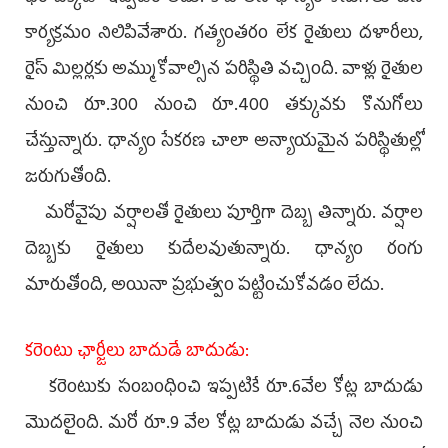
కార్యక్రమం నిలిపివేశారు. గత్యంతరం లేక రైతులు దళారీలు,
రైస్‌ మిల్లర్లకు అమ్ముకోవాల్సిన పరిస్థితి వచ్చింది. వాళ్లు రైతుల
నుంచి రూ.300 నుంచి రూ.400 తక్కువకు కొనుగోలు
చేస్తున్నారు. ధాన్యం సేకరణ చాలా అన్యాయమైన పరిస్థితుల్లో
జరుగుతోంది.
మరోవైపు వర్షాలతో రైతులు పూర్తిగా దెబ్బ తిన్నారు. వర్షాల
దెబ్బకు రైతులు కుదేలవుతున్నారు. ధాన్యం రంగు
మారుతోంది, అయినా ప్రభుత్వం పట్టించుకోవడం లేదు.
కరెంటు ఛార్జీలు బాదుడే బాదుడు:
కరెంటుకు సంబంధించి ఇప్పటికే రూ.6వేల కోట్ల బాదుడు
మొదలైంది. మరో రూ.9 వేల కోట్ల బాదుడు వచ్చే నెల నుంచి