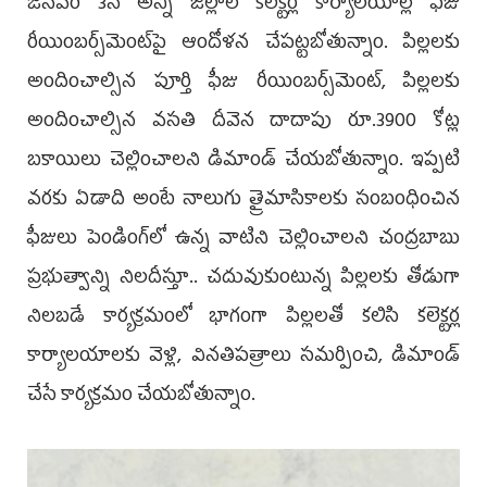
జనవరి 3న అన్ని జిల్లాల కలెక్టర్ల కార్యాలయాల్లో ఫీజు
రీయింబర్స్‌మెంట్‌పై ఆందోళన చేపట్టబోతున్నాం. పిల్లలకు
అందించాల్సిన పూర్తి ఫీజు రీయింబర్స్‌మెంట్, పిల్లలకు
అందించాల్సిన వసతి దీవెన దాదాపు రూ.3900 కోట్ల
బకాయిలు చెల్లించాలని డిమాండ్‌ చేయబోతున్నాం. ఇప్పటి
వరకు ఏడాది అంటే నాలుగు త్రైమాసికాలకు సంబంధించిన
ఫీజులు పెండింగ్‌లో ఉన్న వాటిని చెల్లించాలని చంద్రబాబు
ప్రభుత్వాన్ని నిలదీస్తూ.. చదువుకుంటున్న పిల్లలకు తోడుగా
నిలబడే కార్యక్రమంలో భాగంగా పిల్లలతో కలిసి కలెక్టర్ల
కార్యాలయాలకు వెళ్లి, వినతిపత్రాలు సమర్పించి, డిమాండ్‌
చేసే కార్యక్రమం చేయబోతున్నాం.