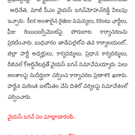
ప్రభుత్వంపై పార్టీపరంగా పోరుబాటకు వైయ‌స్ఆర్‌సీపీ
అధినేత, మాజీ సీఎం వైయ‌స్‌ జగన్‌మోహన్‌రెడ్డి పిలుపు
ఇచ్చారు. కీలక అంశాలైన రైతుల సమస్యలు, కరెంటు ఛార్జీలు,
ఫీజు రియింబర్స్‌మెంట్‌పై పోరుబాట కార్యాచరణను
ప్రకటించారు. బుధవారం తాడేపల్లిలోని తన కార్యాల‌యంలో..
జిల్లా పార్టీ అధ్యక్షులు, కార్యదర్శులు, ప్రధాన కార్యదర్శులు,
రీజినల్‌ కోఆర్డినేటర్లతో వైయ‌స్‌ జగన్‌ సమావేమ‌య్యారు. పలు
అంశాలపై సుదీర్ఘంగా చ‌ర్చించి కార్యాచరణ ప్రణాళిక ఖరారు.
పార్టీని మరింత బలోపేతం చేసే దిశలో చర్యలపై సమావేశంలో
చర్చించారు.
వైయస్‌ జగన్‌ ఏం మాట్లాడారంటే..