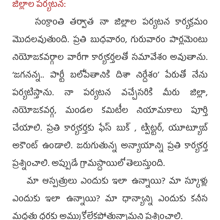
జిల్లాల పర్యటన:
సంక్రాంతి తర్వాత నా జిల్లాల పర్యటన కార్యక్రమం
మొదలవుతుంది. ప్రతి బుధవారం, గురువారం పార్లమెంటు
నియోజకవర్గాల వారీగా కార్యకర్తలతో సమావేశం అవుతాను.
‘జగనన్న.. పార్టీ బలోపేతానికి దిశా నిర్దేశం’ పేరుతో నేను
పర్యటిస్తాను. నా పర్యటన వచ్చేసరికి మీరు జిల్లా,
నియోజకవర్గ, మండల కమిటీల నియామకాలు పూర్తి
చేయాలి. ప్రతి కార్యకర్తకు ఫేస్‌ బుక్‌ , ట్విట్టర్, యూట్యూబ్‌
అకౌంట్‌ ఉండాలి. జరుగుతున్న అన్యాయాన్ని ప్రతి కార్యకర్త
ప్రశ్నించాలి. అప్పుడే గ్రామస్దాయిలో తెలుస్తుంది.
మా ఆస్పత్రులు ఎందుకు ఇలా ఉన్నాయి? మా స్కూళ్లు
ఎందుకు ఇలా ఉన్నాయి? మా ధాన్యాన్ని ఎందుకు కనీస
మద్ధతు ధరకు అమ్ముకోలేకపోతున్నామని ప్రశ్నించాలి.