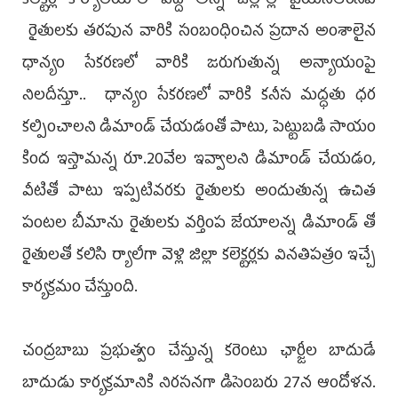
కలెక్టర్ల కార్యాలయాల వద్ద అన్ని జిల్లాల్లో వైయ‌స్ఆర్‌సీపీ
రైతులకు తరపున వారికి సంబంధించిన ప్రదాన అంశాలైన
ధాన్యం సేకరణలో వారికి జరుగుతున్న అన్యాయంపై
నిలదీస్తూ.. ధాన్యం సేకరణలో వారికి కనీస మద్ధతు ధర
కల్పించాలని డిమాండ్‌ చేయడంతో పాటు, పెట్టుబడి సాయం
కింద ఇస్తామన్న రూ.20వేల ఇవ్వాలని డిమాండ్‌ చేయడం,
వీటితో పాటు ఇప్పటివరకు రైతులకు అందుతున్న ఉచిత
పంటల బీమాను రైతులకు వర్తింప జేయాలన్న డిమాండ్‌ తో
రైతులతో కలిసి ర్యాలీగా వెళ్లి జిల్లా కలెక్టర్లకు వినతిపత్రం ఇచ్చే
కార్యక్రమం చేస్తుంది.
చంద్రబాబు ప్రభుత్వం చేస్తున్న కరెంటు ఛార్జీల బాదుడే
బాదుడు కార్యక్రమానికి నిరసనగా డిసెంబరు 27న ఆందోళన.