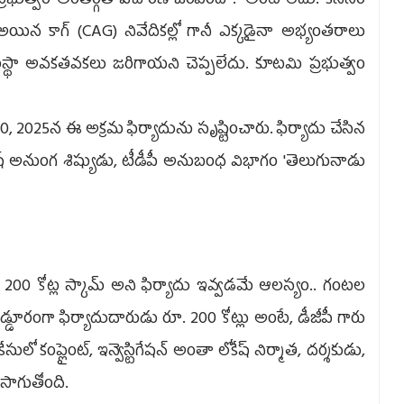
రభుత్వం అంతర్గత విచారణ జరిపిందా? అంటే లేదు. కనీసం
అయిన కాగ్ (CAG) నివేదికల్లో గానీ ఎక్కడైనా అభ్యంతరాలు
ంస్థా అవకతవకలు జరిగాయని చెప్పలేదు. కూటమి ప్రభుత్వం
10, 2025న ఈ అక్రమ ఫిర్యాదును సృష్టించారు. ఫిర్యాదు చేసిన
లోకేష్ అనుంగ శిష్యుడు, టీడీపీ అనుబంధ విభాగం 'తెలుగునాడు
రూ. 200 కోట్ల స్కామ్ అని ఫిర్యాదు ఇవ్వడమే ఆలస్యం.. గంటల
 విడ్డూరంగా ఫిర్యాదుదారుడు రూ. 200 కోట్లు అంటే, డీజీపీ గారు
లో కంప్లైంట్, ఇన్వెస్టిగేషన్ అంతా లోకేష్ నిర్మాత, దర్శకుడు,
మే సాగుతోంది.