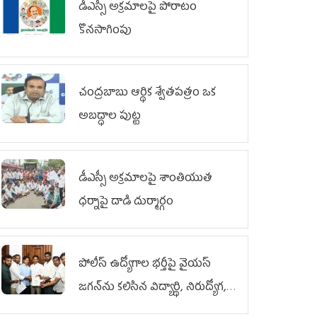
డీఎస్సీ అక్రమాలపై పోరాటం
కొనసాగింపు
చంద్రబాబు ఆర్థిక శ్వేతపత్రం ఒక
అబద్ధాల పుట్ట
డీఎస్సీ అక్రమాలపై శాంతియుత
ధర్నాపై దాడి దుర్మార్గం
పోలీస్ ఉద్యోగాల భర్తీపై వైయస్
జగన్‌ను కలిసిన విద్యార్థి, నిరుద్యోగ,
యువజన జేఏసీ