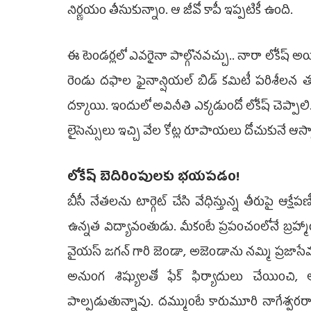
నిర్ణయం తీసుకున్నాం. ఆ జీవో కాపీ ఇప్పటికీ ఉంది.
ఈ టెండర్లలో ఎవరైనా పాల్గొనవచ్చు.. నారా లోకేష్ అ
రెండు దఫాల ఫైనాన్షియల్ బిడ్ కమిటీ పరిశీలన తర్
దక్కాయి. ఇందులో అవినీతి ఎక్కడుందో లోకేష్ చెప్పాలి. చ
లైసెన్సులు ఇచ్చి వేల కోట్ల రూపాయలు దోచుకునే ఆస
లోకేష్ బెదిరింపులకు భయపడం!
బీసీ నేతలను టార్గెట్ చేసి వేధిస్తున్న తీరుపై ఆక్షే
ఉన్నత విద్యావంతుడు. మీకంటే ప్రపంచంలోనే బ్రహ్మాం
వైయస్ జగన్ గారి జెండా, అజెండాను నమ్మి ప్రజాసేవ
అనుంగ శిష్యులతో ఫేక్ ఫిర్యాదులు చేయించి, అక
పాల్పడుతున్నావు. దమ్ముంటే కారుమూరి నాగేశ్వరర