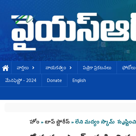
Skip to main content
వార్తలు
నాయకత్వం
పత్రికా ప్రకటనలు
ఫోటోలు
మేనిఫెస్టో - 2024
Donate
English
You are here
హోం
»
టాప్ స్టోరీస్
» లేని మద్యం స్కామ్‌ సృష్టిం