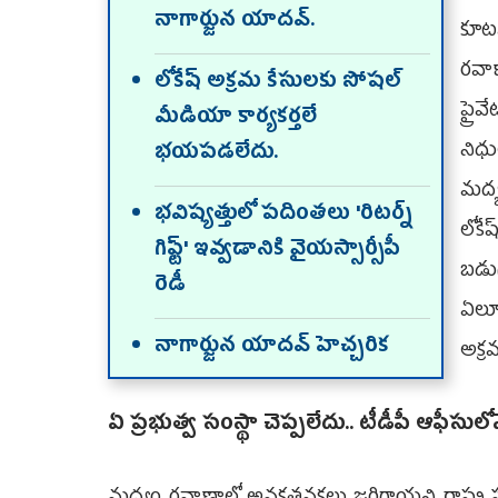
నాగార్జున యాదవ్.
కూటమ
రవాణ
లోకేష్ అక్రమ కేసులకు సోషల్
ప్రై
మీడియా కార్యకర్తలే
నిధు
భయపడలేదు.
మద్య
భవిష్యత్తులో పదింతలు 'రిటర్న్
లోకే
గిఫ్ట్' ఇవ్వడానికి వైయస్సార్సీపీ
బడుగ
రెడీ
ఏలూర
నాగార్జున యాదవ్ హెచ్చరిక
అక్ర
ఏ ప్రభుత్వ సంస్థా చెప్పలేదు.. టీడీపీ ఆఫీసులోనే