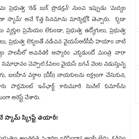
ి ప్రభుత్వ 'రెడ్ బుక్ ప్రొడక్షన్' నుంచి ఇప్పుడు 'మద్యం
ా స్కామ్' అనే కొత్త సినిమాను మార్కెట్లోకి తెచ్చారు. క్కడా
వేటు వ్యక్తుల ప్రమేయం లేకుండా, ప్రభుత్వ ఉద్యోగులు, ప్రభుత్వ
లు, ప్రభుత్వ లెక్కలతో నడిచిన వైయ‌స్ఆర్‌సీపీ హయాం నాటి
ం పాలసీలో అవినీతికి ఆస్కారం ఎక్కడుందో మంత్రి నారా
ష్ సమాధానం చెప్పాలి.కేవలం వైయస్ జగన్ వెంట నడుస్తున్న
ు, బలహీన వర్గాల (బీసీ) నాయకులను లక్ష్యంగా చేసుకుని,
ు పార్లమెంట్ ఇన్‌ఛార్జ్ కారుమూరి సునీల్ కుమార్‌ను
మంగా అరెస్ట్ చేశారు.
 స్కామ్ స్క్రిప్ట్ తయారీ!