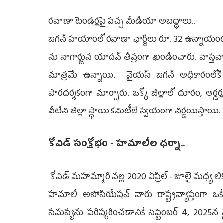
రవాణా టెండర్లపై పచ్చ మీడియా అబద్ధాలు..
జగన్ హయాంలో రవాణా ఛార్జీలు రూ. 32 ఉన్నాయంటూ 
ను నాగార్జున యాదవ్ తీవ్రంగా ఖండించారు. వాస్త
మాత్రమే ఉన్నాయి. వైయస్ జగన్ అధికారంలోకి
పారదర్శకంగా మార్చారు. ఒక్కో జిల్లాలో దూరం, ఆర్డర్ల
వీటిని జిల్లా స్థాయి కమిటీలే స్వయంగా నిర్ణయిస్తాయి.
కోవిడ్ సంక్షోభం - హమాలీల ధర్నా..
కోవిడ్ మహమ్మారి వల్ల 2020 ఏప్రిల్ - జూలై మధ్య లిక
హమాలీ అసోసియేషన్ వారు రాష్ట్రవ్యాప్తంగా 
సమస్యను పరిష్కరించడానికే సెప్టెంబర్ 4, 2025న స్టేట