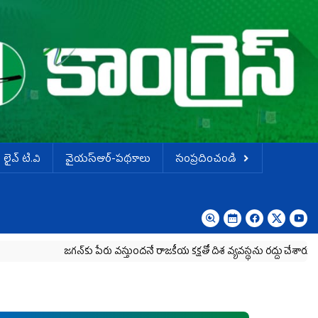
లైవ్ టి.వి
వైయస్ఆర్-పథకాలు
సంప్రదించండి
జగన్‌కు పేరు వస్తుందనే రాజకీయ కక్షతో దిశ వ్య‌వ‌స్థ‌ను రద్దు చేశారు
కృష్ణా మిల్