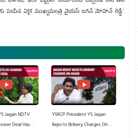
పింది చేశాను, ఇంకా ఏమైనా చేయాలంటే చెప్పండి అని తన
పకు పంపిన ఏకైక ముఖ్యమంత్రి వైయస్ జగన్ మోహన్ రెడ్డి`
YS Jagan NDTV
YSRCP President YS Jagan
 Power Deal Has
Rejects Bribery Charges On
Do With Adani: YS
Adani, Threatens Defamation