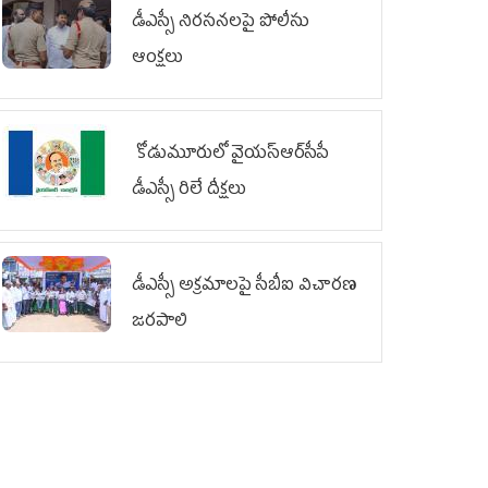
డీఎస్సీ నిరసనలపై పోలీసు
ఆంక్షలు
కోడుమూరులో వైయ‌స్ఆర్‌సీపీ
డీఎస్సీ రిలే దీక్షలు
డీఎస్సీ అక్రమాలపై సీబీఐ విచారణ
జరపాలి