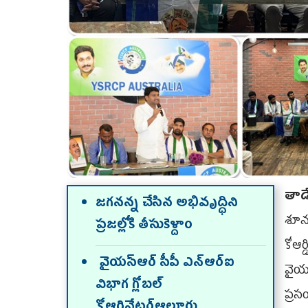
తాడే
జగనన్న చేసిన అభివృద్ధిని
శూన
ప్రజల్లోకి తీసుకెళ్దాం
కోఆర
వైయస్ఆర్ సీపీ ఎన్‌ఆర్‌ఐ
వైయ‌
విభాగ గ్లోబల్
ప్ర‌