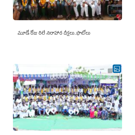
మూడో రోజు రిలే నిరాహార దీక్షలు..ఫొటోలు