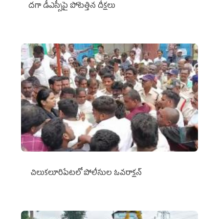
దగా డీఎస్సీపై పోటెత్తిన దీక్షలు
చిలుక‌లూరిపేట‌లో పోలీసుల ఓవ‌రాక్ష‌న్‌