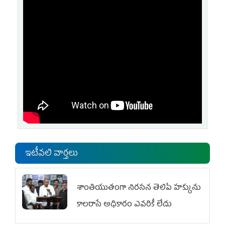
ఇటీవలి వార్తలు
శాంతియుతంగా నిరసన తెలిపే హక్కును
కాలరాసే అధికారం ఎవరికీ లేదు