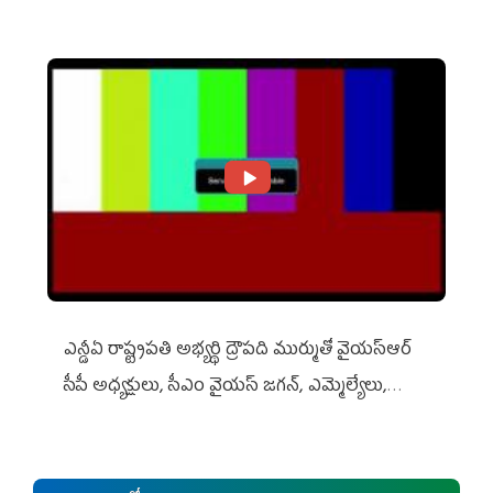
ఎన్డీఏ రాష్ట్ర‌ప‌తి అభ్య‌ర్థి ద్రౌప‌ది ముర్ముతో వైయ‌స్ఆర్
సీపీ అధ్య‌క్షులు, సీఎం వైయ‌స్ జ‌గ‌న్, ఎమ్మెల్యేలు,
ఎంపీల స‌మావేశం