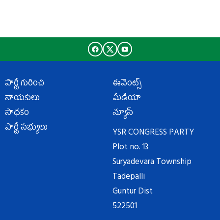
పార్టీ గురించి
ఈవెంట్స్
నాయకులు
మీడియా
సాధకం
న్యూస్
పార్టీ సభ్యులు
YSR CONGRESS PARTY
Plot no. 13
Suryadevara Township
Tadepalli
Guntur Dist
522501