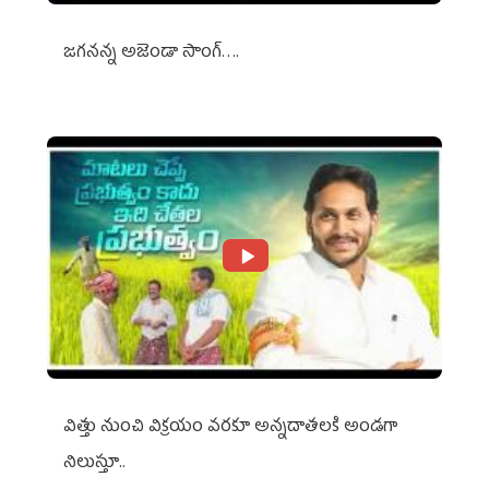
జగనన్న అజెండా సాంగ్….
విత్తు నుంచి విక్రయం వరకూ అన్నదాతలకి అండగా
నిలుస్తూ..