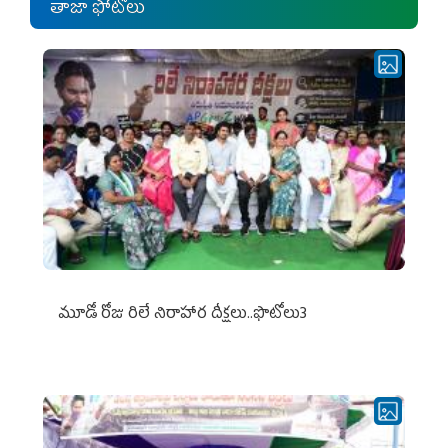
తాజా ఫోటోలు
మూడో రోజు రిలే నిరాహార దీక్షలు..ఫొటోలు3