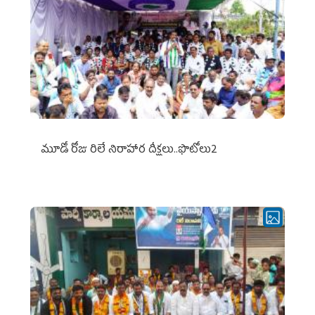
మూడో రోజు రిలే నిరాహార దీక్షలు..ఫొటోలు2