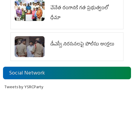
చేనేత రంగానికి గత ప్రభుత్వంలో
ధీమా
డీఎస్సీ నిరసనలపై పోలీసు ఆంక్షలు
Social Network
Tweets by YSRCParty