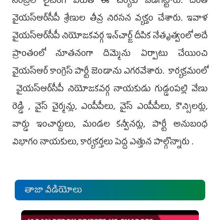
సెంట్రల్‌ లైటింగ్‌ పేరుతో ఈ చర్యకు ఒడిగట్టారు. దీంతో
వైయ‌స్ఆర్‌సీపీ శ్రేణుల తీవ్ర నిరసన వ్య‌క్తం చేశారు. ఇవాళ
వైయ‌స్ఆర్‌సీపీ నియోజకవర్గ ఇన్‌చార్జ్‌ దీపిక నేతృత్వంలో అదే
ప్రాంతంలో నూతనంగా దిమ్మెను ఏర్పాటు చేయించి
వైయ‌స్ఆర్‌ కాంగ్రెస్ పార్టీ జెండాను ఎగరవేశారు. కార్యక్రమంలో
వైయ‌స్ఆర్‌సీపీ నియోజ‌క‌వ‌ర్గ నాయ‌కుడు గుడ్డంపల్లి వేణు
రెడ్డి , వైస్ చైర్మన్లు, ఎంపీపీలు, వైస్ ఎంపీపీలు, కౌన్సిలర్లు,
వార్డు ఇంచార్జులు, మండల కన్వీనర్లు, పార్టీ అనుబంధ
విభాగం నాయకులు, కార్యకర్తలు పెద్ద ఎత్తున పాల్గొన్నారు .
తాజా వీడియోలు