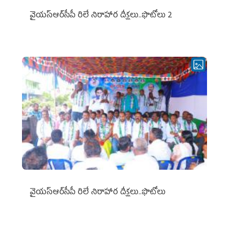
వైయ‌స్ఆర్‌సీపీ రిలే నిరాహార దీక్షలు..ఫొటోలు 2
వైయ‌స్ఆర్‌సీపీ రిలే నిరాహార దీక్షలు..ఫొటోలు