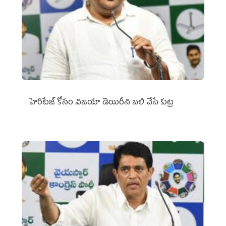
హెరిటేజ్ కోసం విజయా డెయిరీని బలి చేసే కుట్ర‌