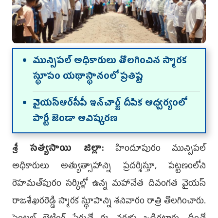
మున్సిప‌ల్ అధికారులు తొల‌గించిన స్మారక
స్థూపం యథాస్థానంలో ప్ర‌తిష్ట
వైయ‌స్ఆర్‌సీపీ ఇన్‌చార్జ్ దీపిక ఆధ్వ‌ర్యంలో
పార్టీ జెండా ఆవిష్క‌ర‌ణ‌
శ్రీ స‌త్య‌సాయి జిల్లా:
హిందూపురం మున్సిపల్‌
అధికారులు అత్యుత్సాహాన్ని ప్రదర్శిస్తూ, పట్టణంలోని
రెహమత్‌పురం సర్కిల్లో ఉన్న మ‌హానేత దివంగత వైయ‌స్‌
రాజశేఖరరెడ్డి స్మారక స్థూపాన్ని శనివారం రాత్రి తొలగించారు.