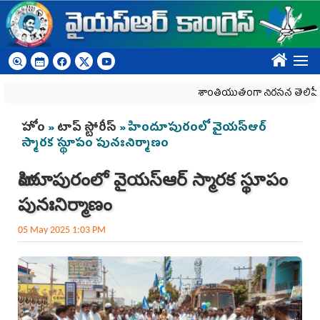
Skip to main content
????
శాంతియుతంగా నిరసన తెలిపే హక్కును
You are here
హోం
»
టాప్ స్టోరీస్
» హిందూపురంలో వైయ‌స్ఆర్‌
స్మారక స్థూపం పునఃనిర్మాణం
హిందూపురంలో వైయ‌స్ఆర్‌ స్మారక స్థూపం
పునఃనిర్మాణం
05 May 2025 1:03 PM