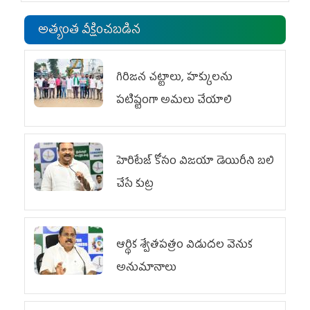
అత్యంత వీక్షించబడిన
గిరిజన చట్టాలు, హక్కులను
పటిష్టంగా అమలు చేయాలి
హెరిటేజ్ కోసం విజయా డెయిరీని బలి
చేసే కుట్ర‌
ఆర్థిక శ్వేతపత్రం విడుదల వెనుక
అనుమానాలు