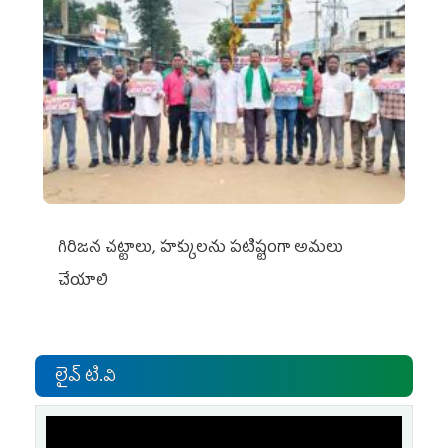
గిరిజన చట్టాలు, హక్కులను పటిష్టంగా అమలు
చేయాలి
లైవ్ టి.వి