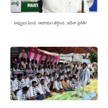
అప్పులు పెంచి.. ఆదాయం తగ్గించి.. ఇదేనా ప్రగతి?