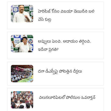
హెరిటేజ్ కోసం విజయా డెయిరీని బలి
చేసే కుట్ర‌
అప్పులు పెంచి.. ఆదాయం తగ్గించి..
ఇదేనా ప్రగతి?
దగా డీఎస్సీపై పోటెత్తిన దీక్షలు
చిలుక‌లూరిపేట‌లో పోలీసుల ఓవ‌రాక్ష‌న్‌