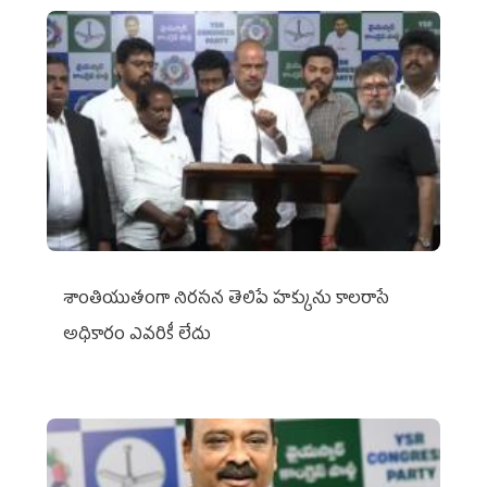
శాంతియుతంగా నిరసన తెలిపే హక్కును కాలరాసే
అధికారం ఎవరికీ లేదు