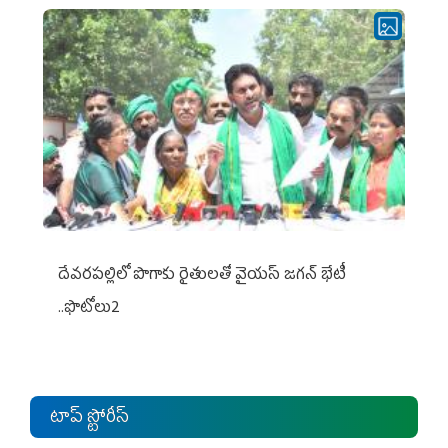
దేవరపల్లిలో పొగాకు రైతులతో వైయస్ జగన్ భేటీ
..ఫొటోలు2
టాప్ స్టోరీస్