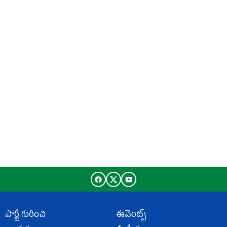
పార్టీ గురించి
ఈవెంట్స్