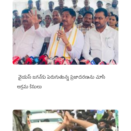
వైయ‌స్ జగన్‌కు పెరుగుతున్న ప్రజాదరణను చూసి
అక్రమ కేసులు