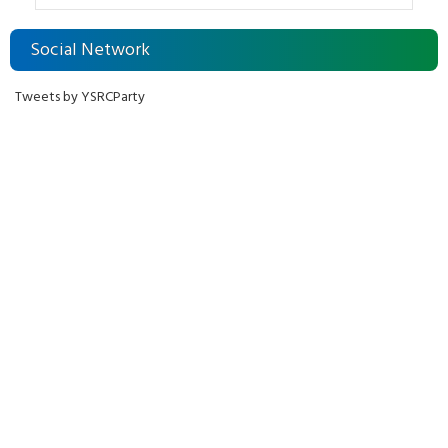
Social Network
Tweets by YSRCParty