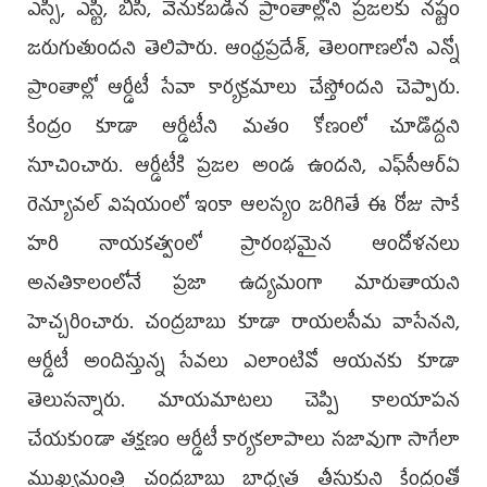
ఎస్సీ, ఎస్టీ, బీసీ, వెనుకబడిన ప్రాంతాల్లోని ప్రజలకు నష్టం
జరుగుతుందని తెలిపారు. ఆంధ్రప్రదేశ్, తెలంగాణలోని ఎన్నో
ప్రాంతాల్లో ఆర్డీటీ సేవా కార్యక్రమాలు చేస్తోందని చెప్పారు.
కేంద్రం కూడా ఆర్డీటీని మతం కోణంలో చూడొద్దని
సూచించారు. ఆర్డీటీకి ప్రజల అండ ఉందని, ఎఫ్‌సీఆర్‌ఏ
రెన్యూవల్‌ విషయంలో ఇంకా ఆలస్యం జరిగితే ఈ రోజు సాకే
హరి నాయకత్వంలో ప్రారంభమైన ఆందోళనలు
అనతికాలంలోనే ప్రజా ఉద్యమంగా మారుతాయని
హెచ్చరించారు. చంద్రబాబు కూడా రాయలసీమ వాసేనని,
ఆర్డీటీ అందిస్తున్న సేవలు ఎలాంటివో ఆయనకు కూడా
తెలుసన్నారు. మాయమాటలు చెప్పి కాలయాపన
చేయకుండా తక్షణం ఆర్డీటీ కార్యకలాపాలు సజావుగా సాగేలా
ముఖ్యమంత్రి చంద్రబాబు బాధ్యత తీసుకుని కేంద్రంతో