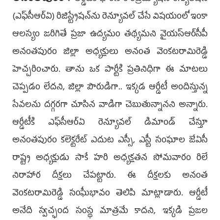
(ఎఫ్‌సీఆర్‌ఏ) రిజిస్ట్రేషన్‌ను రెన్యూవల్‌ చేసే విషయంలో ఇంకా
ఆలస్యం జరిగితే ప్రజా ఉద్యమం తథ్యమని వైయ‌స్ఆర్‌సీపీ
అనంతపురం జిల్లా అధ్యక్షులు అనంత వెంకటరామిరెడ్డి
హెచ్చరించారు. తాను ఒక పార్టీకి ప్రతినిధిగా ఈ మాటలు
చెప్పడం లేదని, జిల్లా పౌరుడిగా.. ఇక్కడ ఆర్డీటీ అందిస్తున్న
సేవలను దగ్గరగా చూసిన వాడిగా చెబుతున్నానని అన్నారు.
ఆర్డీటీకి ఎఫ్‌సీఆర్‌ఏ రెన్యూవల్‌ డిమాండ్‌ చేస్తూ
అనంతపురం కలెక్టరేట్‌ ఎదుట ఎస్సీ, ఎస్టీ సంఘాల జేఏసీ
రాష్ట్ర అధ్యక్షుడు సాకే హరి అధ్యక్షతన సోమవారం రిలే
నిరాహార దీక్షలు చేపట్టారు. ఈ దీక్షలకు అనంత
వెంకటరామిరెడ్డి సంఘీభావం తెలిపి మాట్లాడారు. ఆర్డీటీ
అనేది స్వచ్ఛంద సంస్థ మాత్రమే కాదని, ఇక్కడి ప్రజల