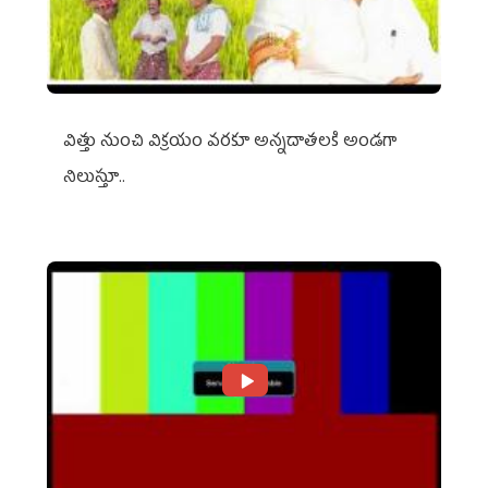
విత్తు నుంచి విక్రయం వరకూ అన్నదాతలకి అండగా
నిలుస్తూ..