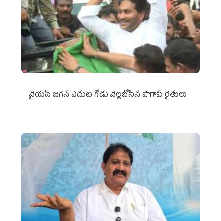
వైయ‌స్‌ జగన్ ఎదుట గోడు వెల్లబోసిన పొగాకు రైతులు