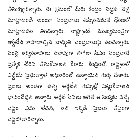
తీసుకెళ్లారన్నారు. ఈ క్రమంలో మీరు కేంద్రం వద్దకు వెళ్లి
మాట్లాడండి అంటూ చంద్రబాబు తప్పించుకునే ధోరణలో
మాట్లాడడం తగదన్నారు. రాష్ట్రానికి ముఖ్యమంత్రిగా
ఆర్డీటీని కాపాడాల్సిన బాధ్యత చంద్రబాబుపై ఉందన్నారు.
సంస్థ కార్యకలాపాలు సజావుగా సాగేలా సీఎం చంద్రబాబే
ప్రత్యేక చొరవ తీసుకోవాలని కోరారు. కేంద్రంలో, రాష్ట్రంలో
ఎన్డీయే ప్రభుత్వాలే అధికారంలో ఉన్నాయని గుర్తు చేశారు.
ప్రజలు అండగా ఉన్న ఆర్డీటీని గుప్పెట్లో పెట్టుకోవాలని
భావించొద్దని అన్నారు. ఆర్డీటీ సేవలు ఆగితే ఆ సంస్థకు వచ్చే
నష్టం ఏమీ లేదని, కానీ ఇక్కడి ప్రజలు తీవ్రంగా
నష్టపోతారన్నారు.