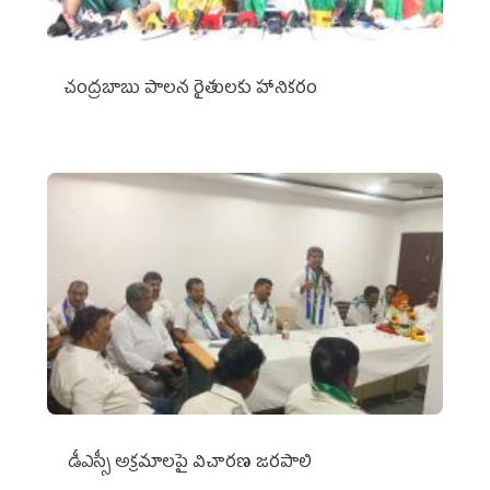
చంద్రబాబు పాలన రైతులకు హానికరం
డీఎస్సీ అక్రమాలపై విచారణ జరపాలి