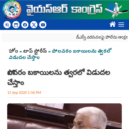
Skip to main content
????
డీఎస్సీ నిరసనలపై పోలీసు ఆంక్షలు
You are here
హోం
»
టాప్ స్టోరీస్
» పోలవరం బకాయిలను త్వరలో
విడుదల చేస్తాం
పోలవరం బకాయిలను త్వరలో విడుదల
చేస్తాం
15 Sep 2020 1:56 PM