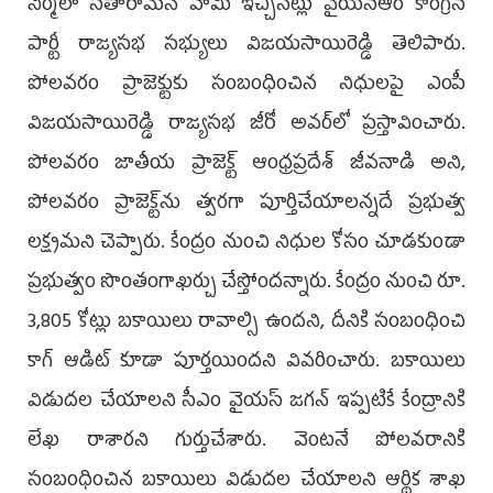
నిర్మలా సీతారామన్‌ హామీ ఇచ్చినట్లు వైయస్‌ఆర్‌ కాంగ్రెస్‌
పార్టీ రాజ్యసభ సభ్యులు విజయసాయిరెడ్డి తెలిపారు.
పోలవరం ప్రాజెక్టుకు సంబంధించిన నిధులపై ఎంపీ
విజయసాయిరెడ్డి రాజ్యసభ జీరో అవర్‌లో ప్రస్తావించారు.
పోలవరం జాతీయ ప్రాజెక్ట్‌ ఆంధ్రప్రదేశ్‌ జీవనాడి అని,
పోలవరం ప్రాజెక్ట్‌ను త్వరగా పూర్తిచేయాలన్నదే ప్రభుత్వ
లక్ష్యమని చెప్పారు. కేంద్రం నుంచి నిధుల కోసం చూడకుండా
ప్రభుత్వం సొంతంగాఖర్చు చేస్తోందన్నారు. కేంద్రం నుంచి రూ.
3,805 కోట్లు బకాయిలు రావాల్సి ఉందని, దీనికి సంబంధించి
కాగ్‌ ఆడిట్‌ కూడా పూర్తయిందని వివరించారు. బకాయిలు
విడుదల చేయాలని సీఎం వైయస్‌ జగన్‌ ఇప్పటికే కేంద్రానికి
లేఖ రాశారని గుర్తుచేశారు. వెంటనే పోలవరానికి
సంబంధించిన బకాయిలు విడుదల చేయాలని ఆర్థిక శాఖ