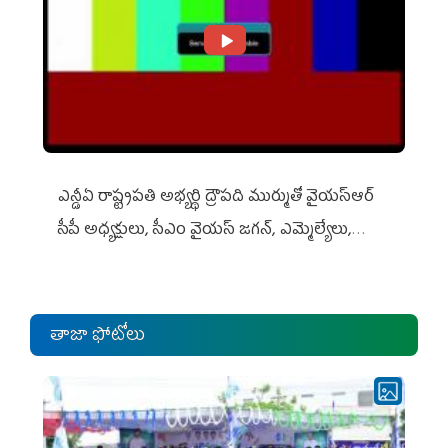
ఎన్డీఏ రాష్ట్ర‌ప‌తి అభ్య‌ర్థి ద్రౌప‌ది ముర్ముతో వైయ‌స్ఆర్
సీపీ అధ్య‌క్షులు, సీఎం వైయ‌స్ జ‌గ‌న్, ఎమ్మెల్యేలు,
ఎంపీల స‌మావేశం
తాజా ఫోటోలు