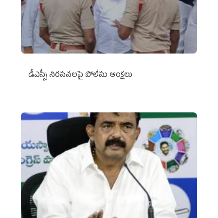
డీఎస్సీ నిరసనలపై పోలీసు ఆంక్షలు