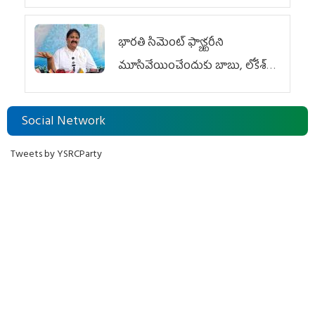
దుర్మార్గం
భారతి సిమెంట్ ఫ్యాక్టరీని
మూసివేయించేందుకు బాబు, లోకేశ్
కుట్ర
Social Network
Tweets by YSRCParty