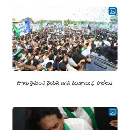
పొగాకు రైతుల‌తో వైయ‌స్ జ‌గ‌న్ ముఖాముఖి..ఫొటోలు2