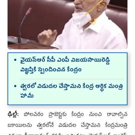
వైయస్‌ఆర్‌ సీపీ ఎంపీ విజయసాయిరెడ్డి
విజ్ఞప్తికి స్పందించిన కేంద్రం
త్వరలో విడుదల చేస్తామని కేంద్ర ఆర్థిక మంత్రి
హామీ
ఢిల్లీ:
పోలవరం ప్రాజెక్టుకు కేంద్రం నుంచి రావాల్సిన
బకాయిలను త్వరలోనే విడుదల చేస్తామని కేంద్రమంత్రి