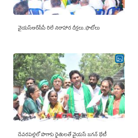
వైయ‌స్ఆర్‌సీపీ రిలే నిరాహార దీక్షలు..ఫొటోలు
దేవరపల్లిలో పొగాకు రైతులతో వైయస్ జగన్ భేటీ