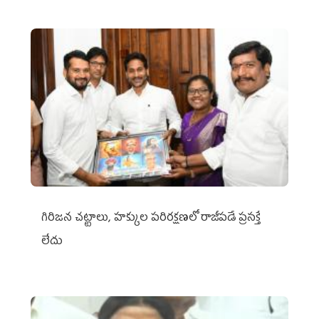
గిరిజన చట్టాలు, హక్కుల పరిరక్షణలో రాజీపడే ప్రసక్తే
లేదు