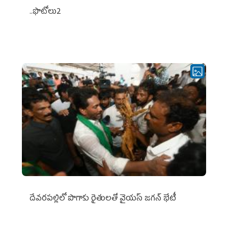
..ఫొటోలు2
దేవరపల్లిలో పొగాకు రైతులతో వైయస్ జగన్ భేటీ