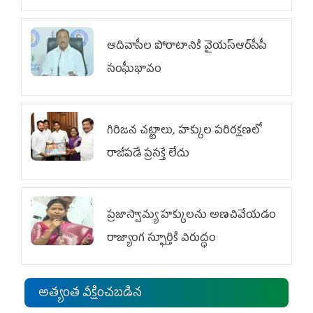
ఆదివాసీల పోరాటానికి వైయ‌స్ఆర్‌సీపీ
సంఘీభావం
గిరిజన చట్టాలు, హక్కుల పరిరక్షణలో
రాజీపడే ప్రసక్తే లేదు
ప్రజాస్వామ్య హక్కులను అణచివేయడం
రాజ్యాంగ స్ఫూర్తికి విరుద్ధం
అత్యంత వీక్షించబడిన