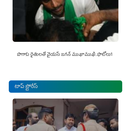
పొగాకు రైతుల‌తో వైయ‌స్ జ‌గ‌న్ ముఖాముఖి..ఫొటోలు1
టాప్ స్టోరీస్