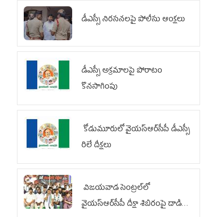
డీఎస్సీ నిరసనలపై పోలీసు ఆంక్షలు
డీఎస్సీ అక్రమాలపై పోరాటం
కొనసాగింపు
కోడుమూరులో వైయ‌స్ఆర్‌సీపీ డీఎస్సీ
రిలే దీక్షలు
విజయవాడ సెంట్రల్‌లో
వైయ‌స్ఆర్‌సీపీ దీక్షా శిబిరంపై దాడి