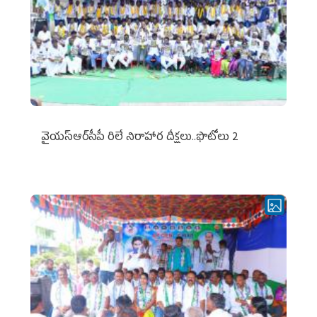
వైయ‌స్ఆర్‌సీపీ రిలే నిరాహార దీక్షలు..ఫొటోలు 2