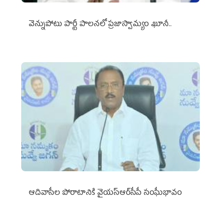
వెన్నుపోటు పార్టీ పాలనలో ప్రజాస్వామ్యం ఖూనీ..
ఆదివాసీల పోరాటానికి వైయ‌స్ఆర్‌సీపీ సంఘీభావం