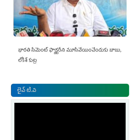
భారతి సిమెంట్ ఫ్యాక్టరీని మూసివేయించేందుకు బాబు,
లోకేశ్ కుట్ర
లైవ్ టి.వి