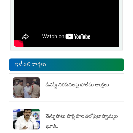
ఇటీవలి వార్తలు
డీఎస్సీ నిరసనలపై పోలీసు ఆంక్షలు
వెన్నుపోటు పార్టీ పాలనలో ప్రజాస్వామ్యం
ఖూనీ..