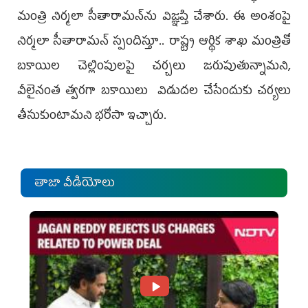
మంత్రి నిర్మలా సీతారామన్‌ను విజ్ఞప్తి చేశారు. ఈ అంశంపై
నిర్మలా సీతారామన్‌ స్పందిస్తూ.. రాష్ట్ర ఆర్థిక శాఖ మంత్రితో
బకాయిల చెల్లింపులపై చర్చలు జరుపుతున్నామని,
వీలైనంత త్వరగా బకాయిలు విడుదల చేసేందుకు చర్యలు
తీసుకుంటామని భరోసా ఇచ్చారు.
తాజా వీడియోలు