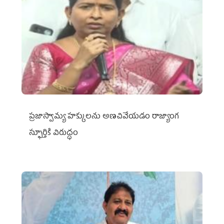
ప్రజాస్వామ్య హక్కులను అణచివేయడం రాజ్యాంగ
స్ఫూర్తికి విరుద్ధం