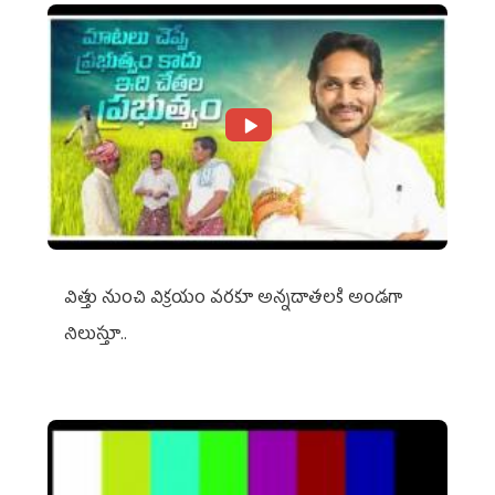
విత్తు నుంచి విక్రయం వరకూ అన్నదాతలకి అండగా
నిలుస్తూ..