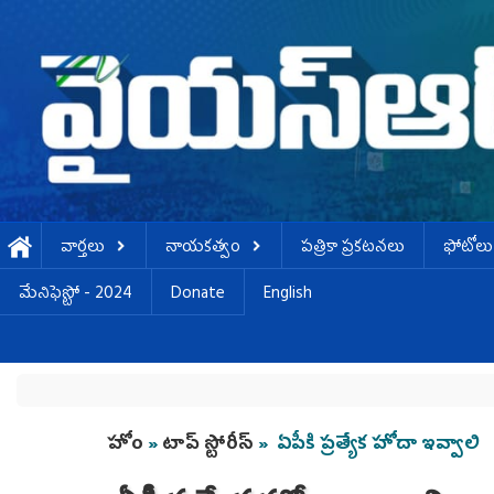
Skip to main content
వార్తలు
నాయకత్వం
పత్రికా ప్రకటనలు
ఫోటోలు
మేనిఫెస్టో - 2024
Donate
English
You are here
హోం
»
టాప్ స్టోరీస్
» ఏపీకి ప్రత్యేక హోదా ఇవ్వాలి