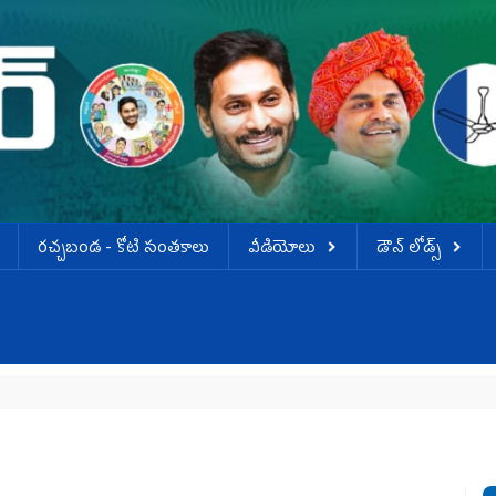
ర‌చ్చ‌బండ‌ - కోటి సంత‌కాలు
వీడియోలు
డౌన్ లోడ్స్
వెన