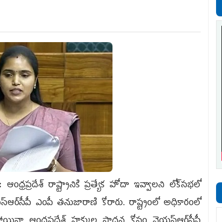
లీ:
ఆంధ్రప్రదేశ్ రాష్ట్రానికి ప్రత్యేక హోదా ఇవ్వాలని లోక్‌సభలో
స్ఆర్‌సీపీ ఎంపీ తనుజారాణి కోరారు. రాష్ట్రంలో అధికారంలో
ోయినా ఆంధ్రప్రదేశ్ హక్కుల సాధన కోసం వైయ‌స్ఆర్‌సీపీ