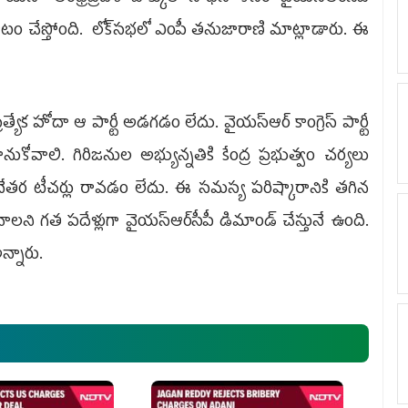
టం చేస్తోంది. లోక్‌సభలో ఎంపీ తనుజారాణి మాట్లాడారు. ఈ
త్యేక హోదా ఆ పార్టీ అడగడం లేదు. వైయ‌స్ఆర్‌ కాంగ్రెస్ పార్టీ
ోవాలి. గిరిజనుల అభ్యున్నతికి కేంద్ర ప్రభుత్వం చర్యలు
రిజనేతర టీచర్లు రావడం లేదు. ఈ సమస్య పరిష్కారానికి తగిన
ావాలని గత పదేళ్లుగా వైయ‌స్ఆర్‌సీపీ డిమాండ్‌ చేస్తునే ఉంది.
అన్నారు.