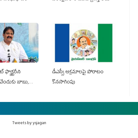
 ఫ్యాక్టరీని
డీఎస్సీ అక్రమాలపై పోరాటం
ేందుకు బాబు,
కొనసాగింపు
Tweets by ysjagan