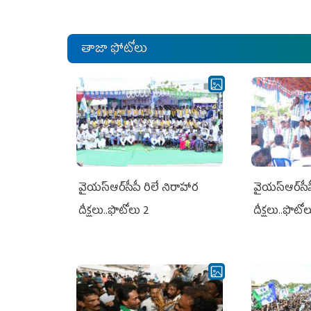
తాజా ఫోటోలు
వైయ‌స్ఆర్‌సీపీ రిలే నిరాహార
వైయ‌స్ఆర్‌సీ
దీక్షలు..ఫొటోలు 2
దీక్షలు..ఫొటో