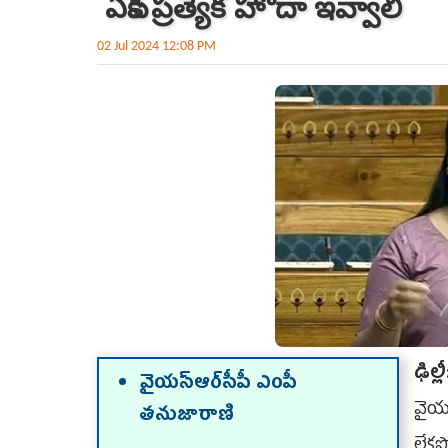
ఏపీకి ప్రత్యేక హోదా ఇవ్వాలి
02 Jul 2024 12:08 PM
ఢిల్
వైయ‌స్ఆర్‌సీపీ ఎంపీ
వైయ‌
తనుజారాణి
లేకప