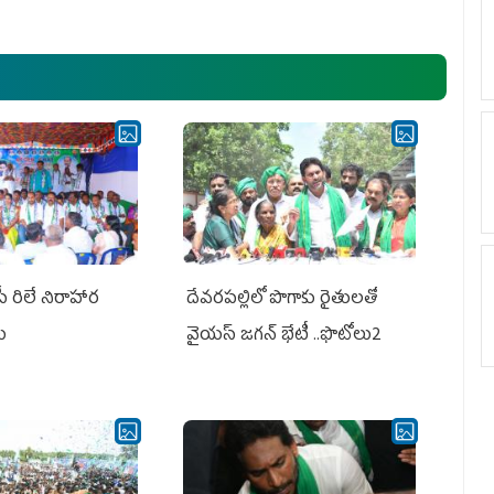
అధ్య‌క్షులు, సీఎం వైయ‌స్ జ‌గ‌న్,
ఎమ్మెల్యేలు, ఎంపీల స‌మావేశం
పీ రిలే నిరాహార
దేవరపల్లిలో పొగాకు రైతులతో
లు
వైయస్ జగన్ భేటీ ..ఫొటోలు2