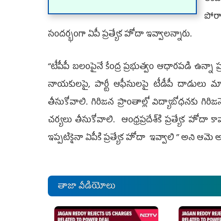
పోరా
సందర్భంగా ఏపీ ప్రత్యేక హోదా ఇవ్వాలన్నారు.
‘‘టీపీపీ బలంపైనే కేంద్ర ప్రభుత్వం ఆధారపడి ఉన్నా ప్ర
నాయకులపై, పార్టీ ఆఫీసులపై టీడీపీ దాడులు మానుక
తీసుకోవాలి. గిరిజన ప్రాంతాల్లో విద్యాబోధనకు గి
చర్యలు తీసుకోవాలి. ఆంధ్రప్రదేశ్‌కి ప్రత్యేక హోదా క
ఇప్పటికైనా ఏపీకి ప్రత్యేక హోదా ఇవ్వాలి ’’ అని ఆమె 
తాజా వీడియోలు