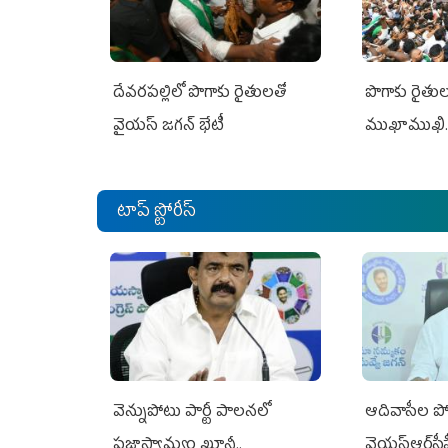
దేవరపల్లిలో పొగాకు రైతులతో
పొగాకు రైతుల‌
వైయస్ జగన్ భేటీ
ముఖాముఖి.
టాప్ స్టోరీస్
వెన్నుపోటు పార్టీ పాలనలో
ఆదివాసీల పో
ప్రజాస్వామ్యం ఖూనీ..
వైయ‌స్ఆర్‌స