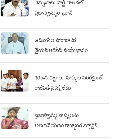
వెన్నుపోటు పార్టీ పాలనలో
ప్రజాస్వామ్యం ఖూనీ..
ఆదివాసీల పోరాటానికి
వైయ‌స్ఆర్‌సీపీ సంఘీభావం
గిరిజన చట్టాలు, హక్కుల పరిరక్షణలో
రాజీపడే ప్రసక్తే లేదు
ప్రజాస్వామ్య హక్కులను
అణచివేయడం రాజ్యాంగ స్ఫూర్తికి
విరుద్ధం