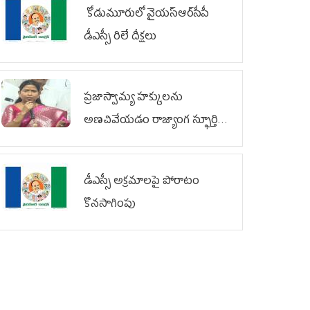
కోడుమూరులో వైయ‌స్ఆర్‌సీపీ
డీఎస్సీ రిలే దీక్షలు
ప్రజాస్వామ్య హక్కులను
అణచివేయడం రాజ్యాంగ స్ఫూర్తికి
విరుద్ధం
డీఎస్సీ అక్రమాలపై పోరాటం
కొనసాగింపు