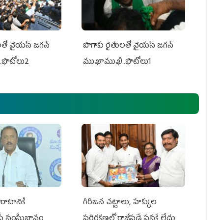
తో వైయ‌స్ జ‌గ‌న్
పొగాకు రైతుల‌తో వైయ‌స్ జ‌గ‌న్
.ఫొటోలు2
ముఖాముఖి..ఫొటోలు1
రాటానికి
గిరిజన చట్టాలు, హక్కుల
ీపీ సంఘీభావం
పరిరక్షణలో రాజీపడే ప్రసక్తే లేదు