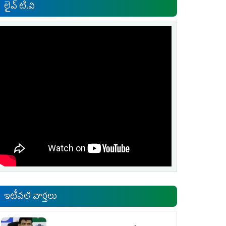
లైవ్ టి.వి
ఇటీవలి వార్తలు