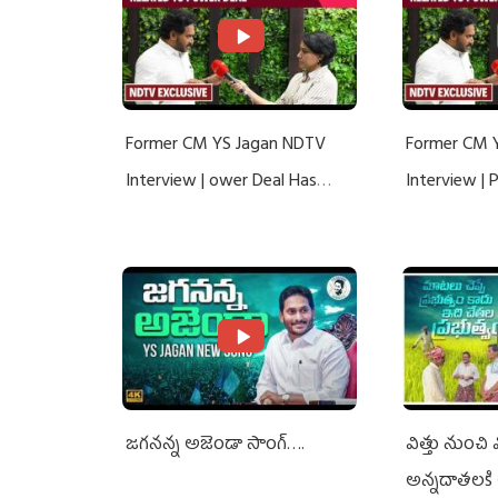
Former CM YS Jagan NDTV
Former CM 
Interview | ower Deal Has
Interview |
Nothing To Do With Adani: YS
Nothing To 
Jagan Rejects US Charges
Jagan Rejec
జగనన్న అజెండా సాంగ్….
విత్తు నుంచి
అన్నదాతలకి 