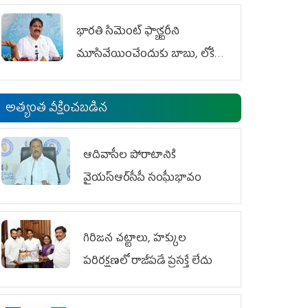
భారతి సిమెంట్ ఫ్యాక్టరీని
మూసివేయించేందుకు బాబు, లోకేశ్
కుట్ర
అత్యంత వీక్షించబడిన
ఆదివాసీల పోరాటానికి
వైయ‌స్ఆర్‌సీపీ సంఘీభావం
గిరిజన చట్టాలు, హక్కుల
పరిరక్షణలో రాజీపడే ప్రసక్తే లేదు