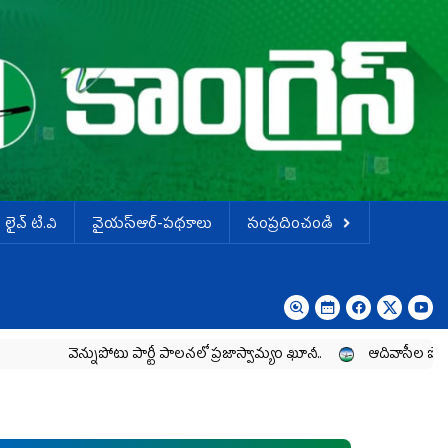
లైవ్ టి.వి
వైయస్ఆర్-పథకాలు
సంప్రదించండి
్నుపోటు పార్టీ పాలనలో ప్రజాస్వామ్యం ఖూనీ..
ఆదివాసీల పోరాటానికి వైయ‌స్