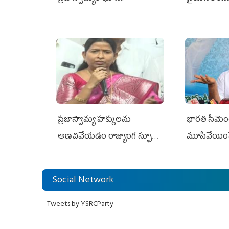
ప్రజాస్వామ్య హక్కులను
భారతి సిమెంట్
అణచివేయడం రాజ్యాంగ స్ఫూర్తికి
మూసివేయించ
విరుద్ధం
లోకేశ్ కుట్ర
Social Network
Tweets by YSRCParty