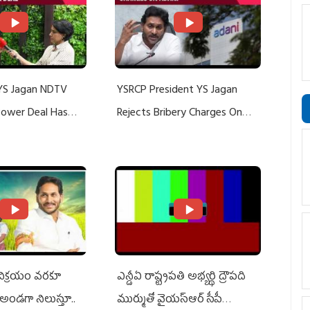
YS Jagan NDTV
YSRCP President YS Jagan
 Power Deal Has
Rejects Bribery Charges On
Do With Adani: YS
Adani, Threatens Defamation
ts US Charges
Suit Against Media Groups
 విక్రయం వరకూ
ఎన్డీఏ రాష్ట్ర‌ప‌తి అభ్య‌ర్థి ద్రౌప‌ది
అండగా నిలుస్తూ..
ముర్ముతో వైయ‌స్ఆర్ సీపీ