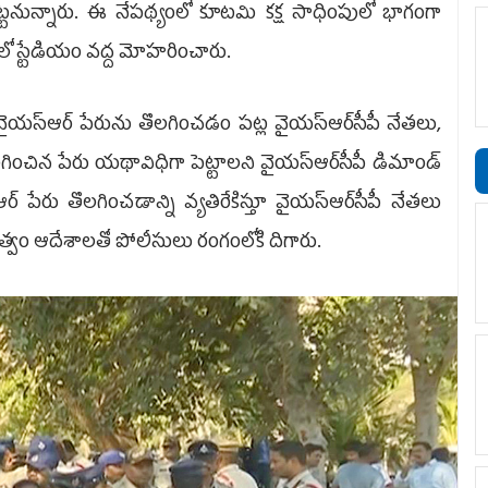
పట్టనున్నారు. ఈ నేపథ్యంలో కూటమి కక్ష సాధింపులో భాగంగా
ో స్టేడియం వద్ద మోహరించారు.
కి వైయ‌స్ఆర్ పేరును తొలగించడం పట్ల వైయ‌స్ఆర్‌సీపీ నేతలు,
ొలగించిన పేరు యథావిధిగా పెట్టాలని వైయ‌స్ఆర్‌సీపీ డిమాండ్‌
స్ఆర్ పేరు తొలగించడాన్ని వ్యతిరేకిస్తూ వైయ‌స్ఆర్‌సీపీ నేతలు
ుత్వం ఆదేశాలతో పోలీసులు రంగంలోకి దిగారు.