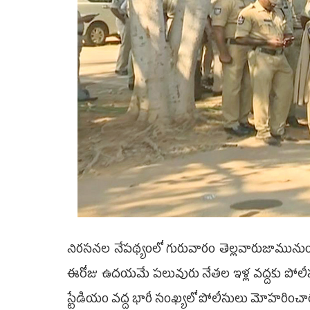
నిరసనల నేపథ్యంలో గురువారం తెల్లవారుజామునుంచే వ
ఈరోజు ఉదయమే పలువురు నేతల ఇళ్ల వద్దకు పోలీసులు చే
స్టేడియం వద్ద భారీ సంఖ్యలో పోలీసులు మోహరించా