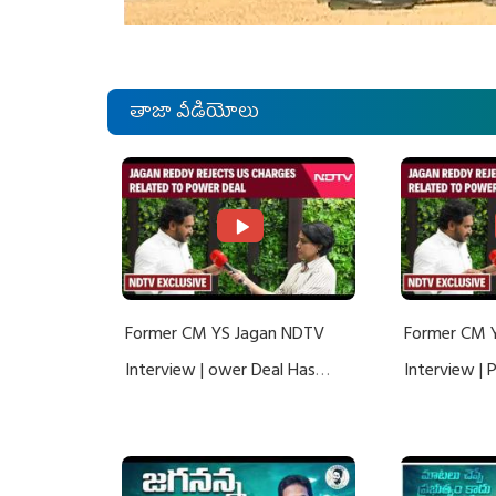
తాజా వీడియోలు
Former CM YS Jagan NDTV
Former CM 
Interview | ower Deal Has
Interview |
Nothing To Do With Adani: YS
Nothing To 
Jagan Rejects US Charges
Jagan Rejec