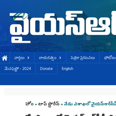
Skip to main content
వార్తలు
నాయకత్వం
పత్రికా ప్రకటనలు
ఫోటోలు
మేనిఫెస్టో - 2024
Donate
English
You are here
హోం
»
టాప్ స్టోరీస్
» నేడు విశాఖ‌లో వైయ‌స్ఆర్‌స