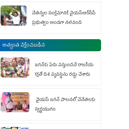
ఆందోళనలు
నేతన్నల సంక్షేమానికి వైయ‌స్ఆర్‌సీపీ
ప్రభుత్వం అండగా నిలిచింది
అత్యంత వీక్షించబడిన
జగన్‌కు పేరు వస్తుందనే రాజకీయ
కక్షతో దిశ వ్య‌వ‌స్థ‌ను రద్దు చేశారు
వైయ‌స్ జగన్ పాలనలో చేనేతలకు
స్వర్ణయుగం