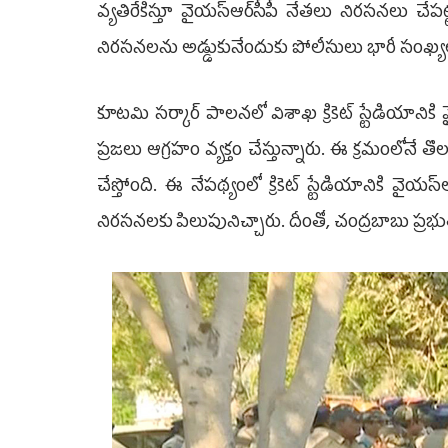
వ్యతిరేకిస్తూ వైయ‌స్ఆర్‌సీపీ నేతలు నిరసనలు చే
నిరసనలను అడ్డుకునేందుకు పోలీసులు భారీ సంఖ్యల
కూటమి సర్కార్‌ పాలనలో విశాఖ క్రికెట్‌ స్టేడియాని
ప్రజలు ఆగ్రహం వ్యక్తం చేస్తున్నారు. ఈ క్రమంలోనే త
చేస్తోంది. ఈ నేపథ్యంలో క్రికెట్‌ స్టేడియానికి వైయ‌
నిరసనలకు పిలుపునిచ్చారు. దీంతో, చంద్రబాబు ప్రభ