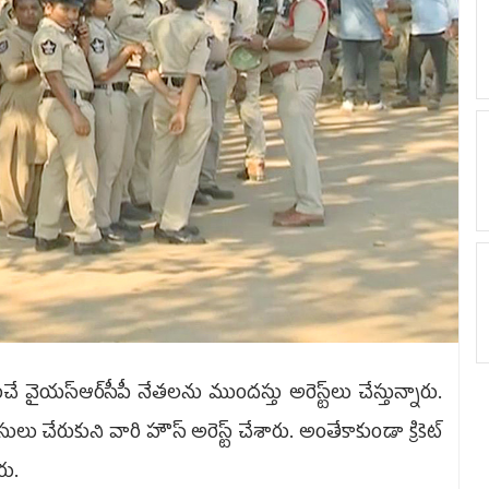
ైయ‌స్ఆర్‌సీపీ నేతలను ముందస్తు అరెస్ట్‌లు చేస్తున్నారు.
రుకుని వారి హౌస్‌ అరెస్ట్‌ చేశారు. అంతేకాకుండా క్రికెట్‌
రు.