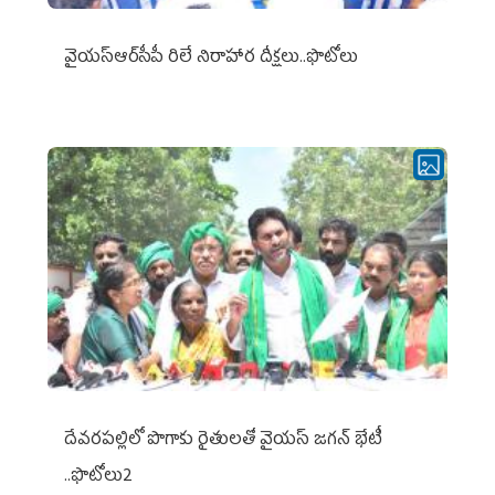
వైయ‌స్ఆర్‌సీపీ రిలే నిరాహార దీక్షలు..ఫొటోలు
దేవరపల్లిలో పొగాకు రైతులతో వైయస్ జగన్ భేటీ
..ఫొటోలు2