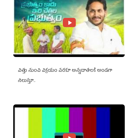
విత్తు నుంచి విక్రయం వరకూ అన్నదాతలకి అండగా
నిలుస్తూ..