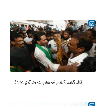
దేవరపల్లిలో పొగాకు రైతులతో వైయస్ జగన్ భేటీ