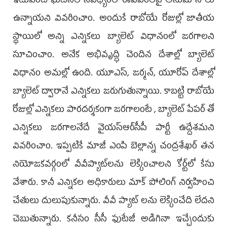
ఇటువంటి ఘటనల నేపథ్యంలో ఈవీఎంలపై అనుమానాలు
ఉన్నాయని వివరించాం. అందుకే రాబోయే రోజుల్లో జాతీయ
స్థాయిలో అన్ని ఎన్నికలు బ్యాలెట్ విధానంలో జరగాలని
సూచించాం. అనేక అభివృద్ధి చెందిన దేశాల్లో బ్యాలెట్
విధానం అమల్లో ఉంది. యూఎస్, జర్మన్, యూరోప్‌ దేశాల్లో
బ్యాలెట్ ద్వారానే ఎన్నికలు జరుగుతున్నాయి. కాబట్టి రాబోయే
రోజుల్లో ఎన్నికలు పారదర్శకంగా జరగాలంటే , బ్యాలెట్ పేపర్ తో
ఎన్నికలు జరగాలనేదే వైయస్ఆర్‌సీపీ పార్టీ ఉద్దేశమని
వివరించాం. ఇప్పటికే మాజీ ఎంపి బెల్లాన్న చంద్రశేఖర్ తన
నియోజకవర్గంలో వీవీప్యాట్‌లను లెక్కించాలని కోర్ట్‌లో కేసు
వేశారు. కానీ ఎన్నికల అధికారులు మాక్ పోలింగ్ నిర్వహించి
చేతులు దులుపుకున్నారు. వీవీ ప్యాట్‌ లను లెక్కించేది లేదని
చెబుతున్నారు. కనీసం సీసీ ఫుటేజీ అడిగినా ఇచ్చేందుకు