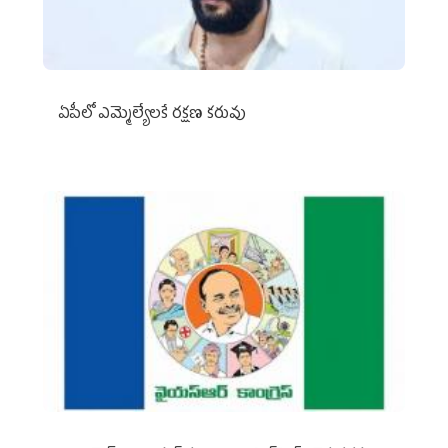
ఏపీలో ఎమ్మెల్యేల‌కే ర‌క్ష‌ణ క‌రువు