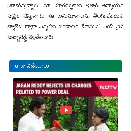
నిరాకరిస్తున్నారు. మా మార్గదర్శకాలు ఇలాగే ఉన్నాయని
స్పష్టం చేస్తున్నారు. ఈ అనుమానాలను తొలగించేందుకు
బ్యాలెట్ ద్వారా ఎన్నికలు జరపాలని కోరామని` ఎంపీ వైవీ
సుబ్బారెడ్డి వెల్లడించారు.
తాజా వీడియోలు