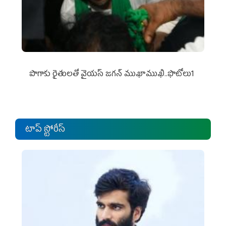
పొగాకు రైతుల‌తో వైయ‌స్ జ‌గ‌న్ ముఖాముఖి..ఫొటోలు1
టాప్ స్టోరీస్