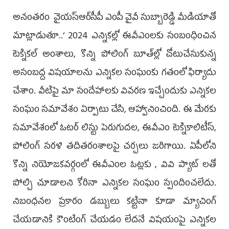
అనంతరం వైయ‌స్ఆర్‌సీపీ ఎంపీ వైవీ సుబ్బారెడ్డి మీడియాతో
మాట్లాడుతూ..‘ 2024 ఎన్నికల్లో ఈవీఎంలకు సంబంధించిన
టెక్నికల్ అంశాలు, కొన్ని పోలింగ్ బూత్‌ల్లో చోటుచేసుకున్న
అసంబద్ద విషయాలను ఎన్నికల సంఘంకు గతంలో ఫిర్యాదు
చేశాం. వీటిపై మా సందేహాలకు వివరణ ఇచ్చేందుకు ఎన్నికల
సంఘం సమావేశం ఏర్పాటు చేసి, ఆహ్వానించింది. ఈ మేరకు
సమావేశంలో ఓటర్ లిస్టు పెరుగుదల, ఈవీఎం టెక్నికాలిటీస్,
పోలింగ్ సరళి తదితరంశాలపై చర్చలు జరిగాయి. ఏపీలోని
కొన్ని నియోజకవర్గంలో ఈవీఎంల ఓట్లకు , వివి ప్యాట్ లతో
పోల్చి చూడాలని కోరినా ఎన్నికల సంఘం స్పందించలేదు.
నిబంధనల ప్రకారం డబ్బులు కట్టినా కూడా మ్యాచింగ్
చేయడానికి కౌంటింగ్ చేయడం లేదనే విషయంపై ఎన్నికల