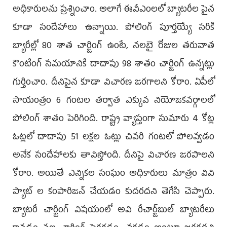
అధికారులను ప్రశ్నించాం. అలాగే ఈవీఎంలలో బ్యాటరీల పైన
కూడా సందేహాలు ఉన్నాయి. పోలింగ్ పూర్తయ్యే సరికి
బ్యారీల్లో 80 శాత చార్జింగ్ ఉంటే, నలబై రోజుల తరువాత
కౌంటింగ్ సమయానికి దాదాపు 98 శాతం చార్జింగ్ ఉన్నట్లు
గుర్తించాం. దీనిపైన కూడా విచారణ జరగాలని కోరాం. ఏపీలో
సాయంత్రం 6 గంటల తర్వాత ఎక్కువ నియోజకవర్గాలలో
పోలింగ్ శాతం పెరిగింది. రాష్ట్ర వ్యాప్తంగా సుమారు 4 కోట్ల
ఓట్లలో దాదాపు 51 లక్షల ఓట్లు చివరి గంటలో పోలవ్వడం
అనేక సందేహాలకు తావిస్తోంది. దీనిపై విచారణ జరపాలని
కోరాం. అయితే ఎన్నికల సంఘం అధికారులు మాత్రం వివి
ప్యాట్ ల కంపారిజన్ చేయడం కుదరదని తెగేసి చెప్పారు.
బ్యాటరీ చార్జింగ్‌ విషయంలో అవి రీచార్జ్‌బుల్ బ్యాటరీలు