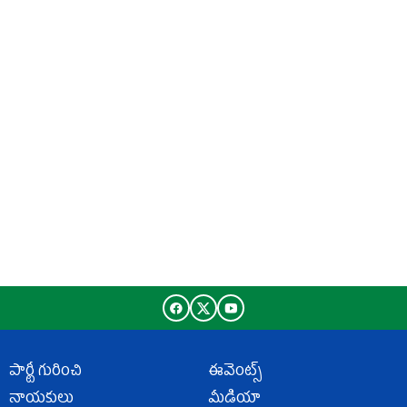
పార్టీ గురించి
ఈవెంట్స్
నాయకులు
మీడియా