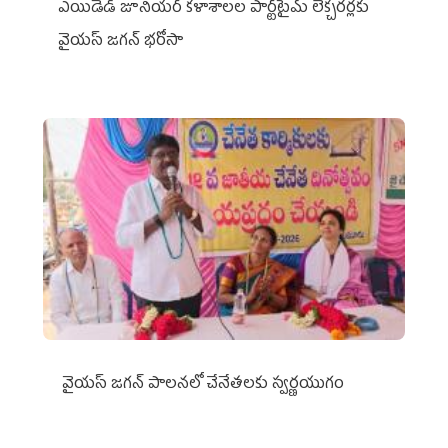
ఎయిడెడ్‌ జూనియర్‌ కళాశాలల పార్ట్‌టైమ్‌ లెక్చరర్లకు
వైయ‌స్ జగన్ భరోసా
వైయ‌స్ జగన్ పాలనలో చేనేతలకు స్వర్ణయుగం