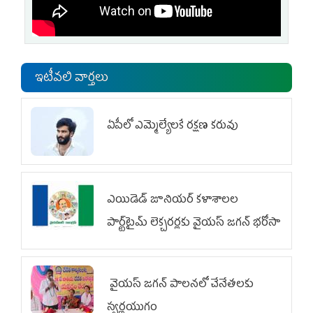
ఇటీవలి వార్తలు
ఏపీలో ఎమ్మెల్యేల‌కే ర‌క్ష‌ణ క‌రువు
ఎయిడెడ్‌ జూనియర్‌ కళాశాలల
పార్ట్‌టైమ్‌ లెక్చరర్లకు వైయ‌స్ జగన్ భరోసా
వైయ‌స్ జగన్ పాలనలో చేనేతలకు
స్వర్ణయుగం