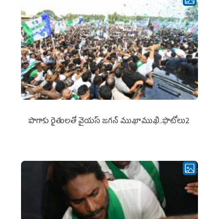
పొగాకు రైతుల‌తో వైయ‌స్ జ‌గ‌న్ ముఖాముఖి..ఫొటోలు2