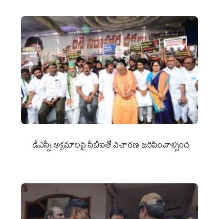
డీఎస్సీ అక్రమాలపై సీబీఐతో విచారణ జరిపించాల్సిందే