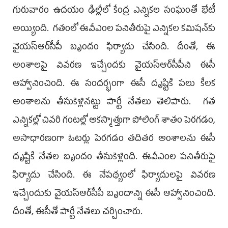
గురువారం ఉదయం ఢిల్లీలో కేంద్ర ఎన్నికల సంఘంతో భేటీ
అయ్యింది. గతంలో ఈవీఎంల పనితీరుపై ఎన్నికల కమిషన్‌కు
వైయ‌స్ఆర్‌సీపీ బృందం ఫిర్యాదు చేసింది. దీంతో, ఈ
అంశాలపై వివరణ ఇచ్చేందకు వైయ‌స్ఆర్‌సీపీని ఈసీ
ఆహ్వానించింది. ఈ సంద‌ర్భంగా ఈసీ దృష్టికి పలు కీలక
అంశాలను తీసుకెళ్లినట్టు పార్టీ నేతలు తెలిపారు. గత
ఎన్నికల్లో చివరి గంటల్లో అకస్మాత్తుగా పోలింగ్ శాతం పెరగడం,
అసాధారణంగా ఓటర్లు పెరగడం తదితర అంశాలను ఈసీ
దృష్టికి నేతల బృందం తీసుకెళ్లింది. ఈవీఎంల పనితీరుపై
ఫిర్యాదు చేసింది. ఈ నేపథ్యంలో ఫిర్యాదులపై వివరణ
ఇచ్చేందుకు వైయ‌స్ఆర్‌సీపీ బృందాన్ని ఈసీ ఆహ్వానించింది.
దీంతో, ఈసీతో పార్టీ నేతలు చర్చించారు.