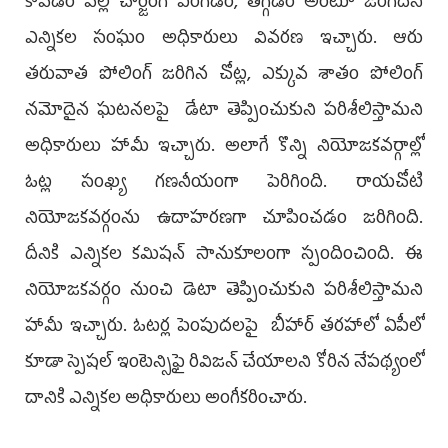
కావడం వల్ల చార్జింగ్ పెరగడం, తగ్గడం అంటూ జరగదని
ఎన్నికల సంఘం అధికారులు వివరణ ఇచ్చారు. ఆరు
తరువాత పోలింగ్ జరిగిన చోట్ల, ఎక్కువ శాతం పోలింగ్
నమోదైన ఘటనలపై డేటా తెప్పించుకుని పరిశీలిస్తామని
అధికారులు హామీ ఇచ్చారు. అలాగే కొన్ని నియోజకవర్గాల్లో
ఓట్ల సంఖ్య గణనీయంగా పెరిగింది. రాయచోటి
నియోజకవర్గంను ఉదాహరణగా చూపించడం జరిగింది.
దీనికి ఎన్నికల కమిషన్ సానుకూలంగా స్పందించింది. ఈ
నియోజకవర్గం నుంచి డెటా తెప్పించుకుని పరిశీలిస్తామని
హామీ ఇచ్చారు. ఓటర్ల పెంపుదలపై బీహార్ తరహాలో ఏపీలో
కూడా స్పెషల్ ఇంటెన్సిఫై రివిజన్ చేయాలని కోరిన నేపథ్యంలో
దానికి ఎన్నికల అధికారులు అంగీకరించారు.