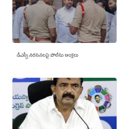
డీఎస్సీ నిరసనలపై పోలీసు ఆంక్షలు