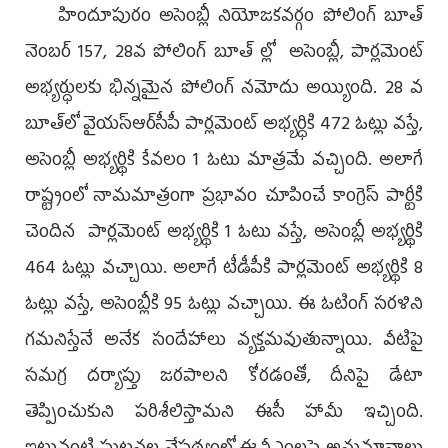
హిందూపురం అసెంబ్లీ నియోజకవర్గం పోలింగ్ బూత్
నెంబర్ 157, 28వ పోలింగ్ బూత్ ల్లో అసెంబ్లీ, పార్లమెంట్
అభ్యర్ధులకు భిన్నమైన పోలింగ్ నమోదు అయ్యింది. 28 వ
బూత్‌లో వైయస్ఆర్‌సీపీ పార్లమెంట్‌ అభ్యర్ధికి 472 ఓట్లు వస్తే,
అసెంబ్లీ అభ్యర్థికి కేవలం 1 ఓటు మాత్రమే వచ్చింది. అలాగే
రాష్ట్రంలో నామమాత్రంగా ప్రభావం చూపించే కాంగ్రెస్‌ పార్టీకి
చెందిన పార్లమెంట్ అభ్యర్థికి 1 ఓటు వస్తే, అసెంబ్లీ అభ్యర్థికి
464 ఓట్లు వచ్చాయి. అలాగే టీడీపీకి పార్లమెంట్‌ అభ్యర్థికి 8
ఓట్లు వస్తే, అసెంబ్లీకి 95 ఓట్లు వచ్చాయి. ఈ ఓటింగ్ సరళిని
గమనిస్తేనే అనేక సందేహాలు వ్యక్తమవుతున్నాయి. వీటిపై
సమగ్ర దర్యాప్తు జరపాలని కోరడంతో, దీనిపై డేటా
తెప్పించుకుని పరిశీలిస్తామని ఈసీ హామీ ఇచ్చింది.