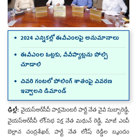
2024 ఎన్నికల్లో ఈవీఎంలపై అనుమానాలు
ఈవీఎంల ఓట్లకు, వీవీప్యాట్లను పోల్చి
చూడాలి
చివరి గంటలో పోలింగ్‌ శాతంపై వివరణ
ఇవ్వాల‌ని డిమాండ్‌
ఢిల్లీ:
వైయ‌స్ఆర్‌సీపీ పార్లమెంటరీ పార్టీ నేత వైవీ సుబ్బారెడ్డి,
వైయ‌స్ఆర్‌సీపీ లోక్‌సభ పక్ష నేత మిథున్ రెడ్డి, మాజీ ఎంపీ
బెల్లాన‌ చంద్రశేఖర్, పార్టీ నేత లోకేష్ రెడ్డిల బృందం