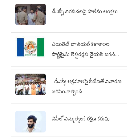
డీఎస్సీ నిరసనలపై పోలీసు ఆంక్షలు
ఎయిడెడ్‌ జూనియర్‌ కళాశాలల
పార్ట్‌టైమ్‌ లెక్చరర్లకు వైయ‌స్ జగన్
భరోసా
డీఎస్సీ అక్రమాలపై సీబీఐతో విచారణ
జరిపించాల్సిందే
ఏపీలో ఎమ్మెల్యేల‌కే ర‌క్ష‌ణ క‌రువు