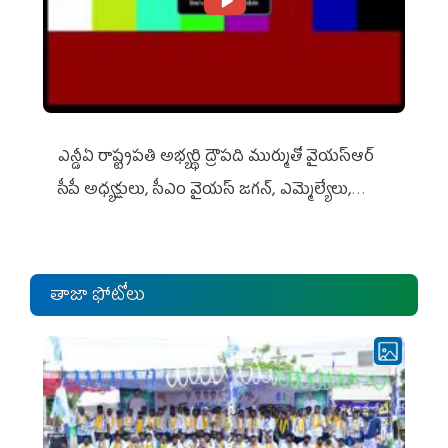
ఎన్డీఏ రాష్ట్ర‌ప‌తి అభ్య‌ర్థి ద్రౌప‌ది ముర్ముతో వైయ‌స్ఆర్
సీపీ అధ్య‌క్షులు, సీఎం వైయ‌స్ జ‌గ‌న్, ఎమ్మెల్యేలు,
ఎంపీల స‌మావేశం
తాజా ఫోటోలు