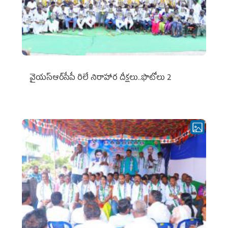
వైయ‌స్ఆర్‌సీపీ రిలే నిరాహార దీక్షలు..ఫొటోలు 2