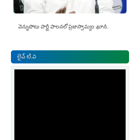
వెన్నుపోటు పార్టీ పాలనలో ప్రజాస్వామ్యం ఖూనీ..
లైవ్ టి.వి