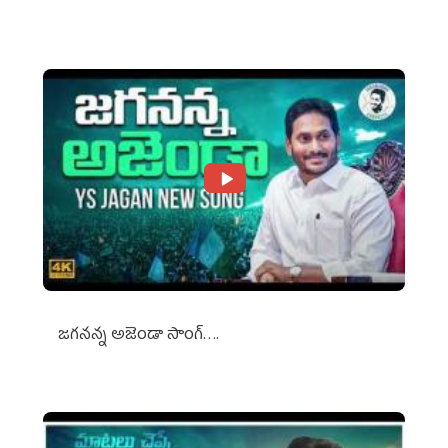
Against Media Groups
జగనన్న అజెండా సాంగ్….