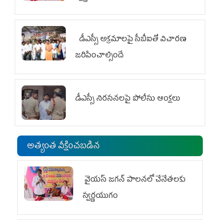
డీఎస్సీ అక్రమాలపై సీబీఐతో విచారణ
జరిపించాల్సిందే
డీఎస్సీ నిరసనలపై పోలీసు ఆంక్షలు
అత్యంత వీక్షించబడిన
వైయ‌స్ జగన్ పాలనలో చేనేతలకు
స్వర్ణయుగం