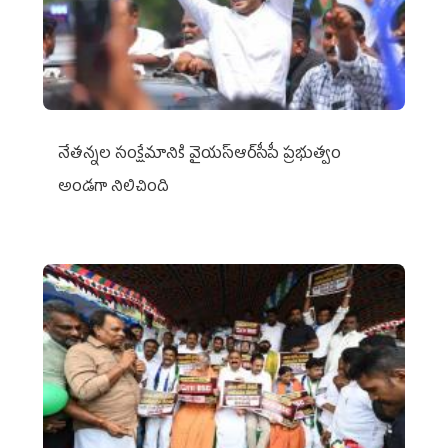
నేతన్నల సంక్షేమానికి వైయ‌స్ఆర్‌సీపీ ప్రభుత్వం
అండగా నిలిచింది