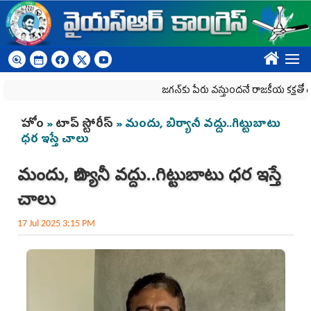
Skip to main content
????
జగన్‌కు పేరు వస్తుందనే రాజకీయ కక్షతో దిశ వ్య‌వ‌స్
You are here
హోం
»
టాప్ స్టోరీస్
» మందు, బిర్యానీ వ‌ద్దు..గిట్టుబాటు
ధ‌ర ఇస్తే చాలు
మందు, బిర్యానీ వ‌ద్దు..గిట్టుబాటు ధ‌ర ఇస్తే
చాలు
17 Jul 2025 3:15 PM