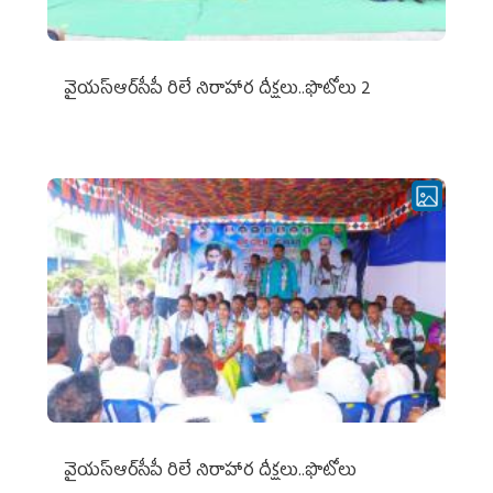
వైయ‌స్ఆర్‌సీపీ రిలే నిరాహార దీక్షలు..ఫొటోలు 2
వైయ‌స్ఆర్‌సీపీ రిలే నిరాహార దీక్షలు..ఫొటోలు