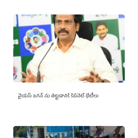
వైయ‌స్ జగన్‌ ను తిట్టడానికే కేబినెట్‌ భేటీలు