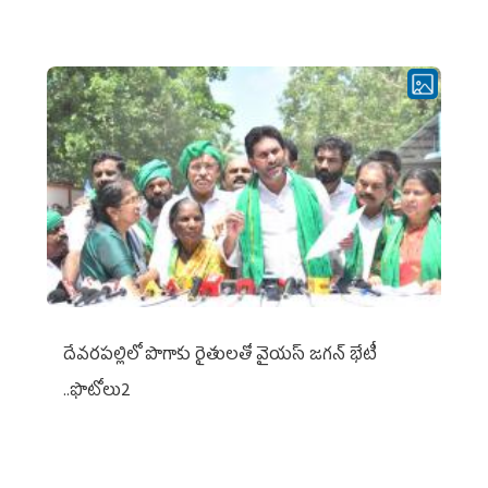
దేవరపల్లిలో పొగాకు రైతులతో వైయస్ జగన్ భేటీ
..ఫొటోలు2