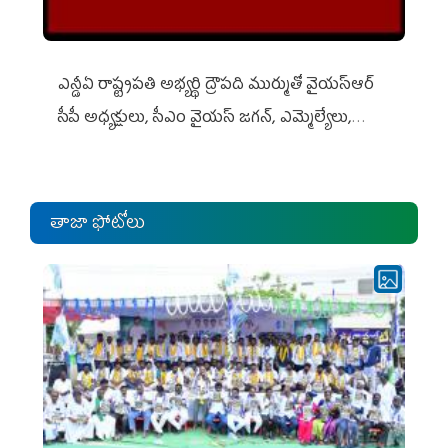
ఎన్డీఏ రాష్ట్ర‌ప‌తి అభ్య‌ర్థి ద్రౌప‌ది ముర్ముతో వైయ‌స్ఆర్
సీపీ అధ్య‌క్షులు, సీఎం వైయ‌స్ జ‌గ‌న్, ఎమ్మెల్యేలు,
ఎంపీల స‌మావేశం
తాజా ఫోటోలు