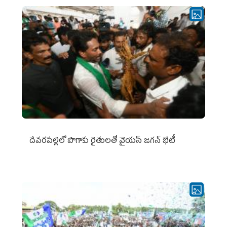
దేవరపల్లిలో పొగాకు రైతులతో వైయస్ జగన్ భేటీ