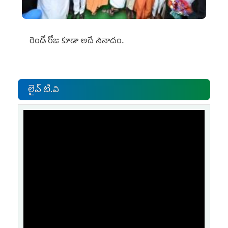
రెండో రోజు కూడా అదే నినాదం..
లైవ్ టి.వి