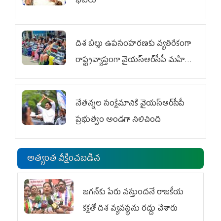
భేటీలు
దిశ బిల్లు ఉపసంహరణకు వ్యతిరేకంగా
రాష్ట్రవ్యాప్తంగా వైయ‌స్ఆర్‌సీపీ మహిళా
విభాగం ఆందోళనలు
నేతన్నల సంక్షేమానికి వైయ‌స్ఆర్‌సీపీ
ప్రభుత్వం అండగా నిలిచింది
అత్యంత వీక్షించబడిన
జగన్‌కు పేరు వస్తుందనే రాజకీయ
కక్షతో దిశ వ్య‌వ‌స్థ‌ను రద్దు చేశారు