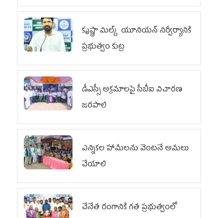
కృష్ణా మిల్క్‌ యూనియన్‌ నిర్వీర్యానికి
ప్రభుత్వం కుట్ర
డీఎస్సీ అక్రమాలపై సీబీఐ విచారణ
జరపాలి
ఎన్నికల హామీలను వెంటనే అమలు
చేయాలి
చేనేత రంగానికి గత ప్రభుత్వంలో