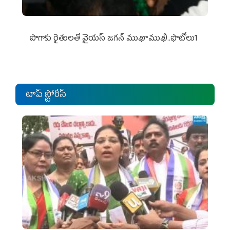
పొగాకు రైతుల‌తో వైయ‌స్ జ‌గ‌న్ ముఖాముఖి..ఫొటోలు1
టాప్ స్టోరీస్