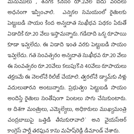
మినుములు , శ‌నగకి కనీసం రూ.2వేల ఐదు వందలు
అధ‌నంగా ఇప్పించాలి. ఎన్నిక‌ల స‌మ‌యంలో రైతుల‌కు
పెట్టుబ‌డి సాయం కింద అన్న‌దాత సుఖీభ‌వ ప‌థ‌కం పేరుతో
ఏడాదికి రూ.20 వేలు ఇస్తామ‌న్నారు. గ‌డేదాది ఒక్క రూపాయి
కూడా ఇవ్వ‌లేదు. ఈ ఏడాది ఇంత వ‌ర‌కు పెట్టుబ‌డి సాయం
ఇవ్వ‌లేదు. గత సంవత్సరం అన్నదాత సుఖీభవ రూ.20 వేలు
ఈ సంవత్సరం రూ.20వేలు కలుపుకొని 40వేలు రూపాయలు
తక్షణమే ఈ నెలలోనే రిలీజ్ చేయాలి. త్వ‌ర‌లోనే డ్యామ్‌కు నీళ్లు
వ‌దులుతార‌ని అంటున్నారు. ప్ర‌భుత్వం పెట్టుబ‌డి సాయం
అందిస్తే రైతులు సంతోషంగా పంట‌లు సాగు చేసుకుంటారు.
ఆ దిశ‌గా మంత్రులు, ఎమ్మెల్యేలు, అధికారులు ముఖ్య‌మంత్రి
చంద్ర‌బాబుపై ఒత్తిడి తీసుకురావాలి` అని వైయ‌స్ఆర్
కాంగ్రెస్ పార్టీ త‌ర‌ఫున కాసు మ‌హేష్‌రెడ్డి డిమాండ్ చేశారు.