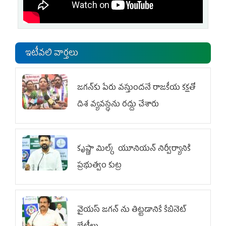
ఇటీవలి వార్తలు
జగన్‌కు పేరు వస్తుందనే రాజకీయ కక్షతో
దిశ వ్య‌వ‌స్థ‌ను రద్దు చేశారు
కృష్ణా మిల్క్‌ యూనియన్‌ నిర్వీర్యానికి
ప్రభుత్వం కుట్ర
వైయ‌స్ జగన్‌ ను తిట్టడానికే కేబినెట్‌