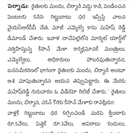
ప‌ల్నాడు:
రైతుల‌కు మందు, బిర్యానీ వ‌ద్దు కానీ, పండించిన
పంట‌ల‌కు క‌నీస గిట్టుబాటు ధ‌ర ఇప్పిస్తే చాల‌ని
వైయ‌స్ఆర్‌సీపీ నేత‌, మాజీ ఎమ్మెల్యే కాసు మ‌హేష్ రెడ్డి
డిమాండ్ చేశారు. ఇవాళ దాచేప‌ల్లిలోని మార్కెట్ యార్డ్‌లో
నిర్వ‌హిస్తున్న కిసాన్ మేళా కార్య‌క్ర‌మానికి మంత్రులు,
ఎమ్మెల్యేలు, అధికారులు హాజ‌ర‌వుతున్నార‌ని,
జ‌న‌స‌మీక‌ర‌ణ‌లో భాగంగా రైతుల‌కు మందు, బిర్యానీ అంటూ
ఆశ చూపుతున్నార‌ని ఆయ‌న త‌ప్పుప‌ట్టారు. ఈ మేర‌కు
మ‌హేష్‌రెడ్డి గురువారం ఓ వీడియో రిలీజ్ చేశారు.` రైతులు
మందు, బిర్యాని, చికెన్ కొర‌కు కిసాన్ మేళాకు రావట్లేదు!.
వాళ్లకి గిట్టుబాటు ధర కల్పించండి మిరప క్వింటాకు
రూ.5వేలు, పత్తికి రూ.3వేలు, అపరాలు కందులు,