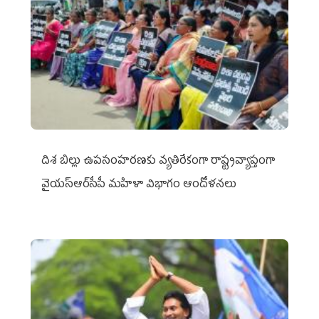
దిశ బిల్లు ఉపసంహరణకు వ్యతిరేకంగా రాష్ట్రవ్యాప్తంగా
వైయ‌స్ఆర్‌సీపీ మహిళా విభాగం ఆందోళనలు