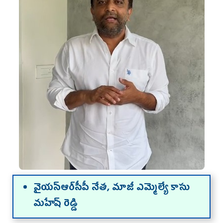
వైయ‌స్ఆర్‌సీపీ నేత‌, మాజీ ఎమ్మెల్యే కాసు
మ‌హేష్ రెడ్డి