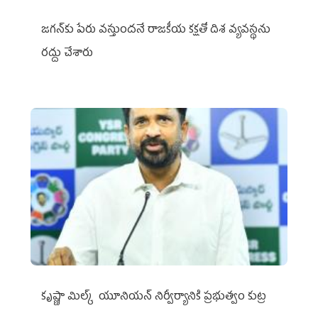
జగన్‌కు పేరు వస్తుందనే రాజకీయ కక్షతో దిశ వ్య‌వ‌స్థ‌ను
రద్దు చేశారు
కృష్ణా మిల్క్‌ యూనియన్‌ నిర్వీర్యానికి ప్రభుత్వం కుట్ర