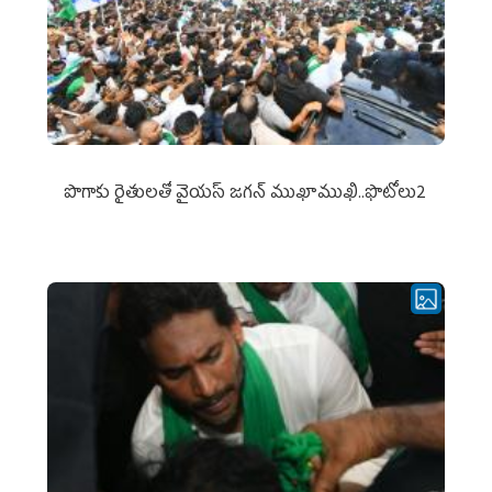
పొగాకు రైతుల‌తో వైయ‌స్ జ‌గ‌న్ ముఖాముఖి..ఫొటోలు2