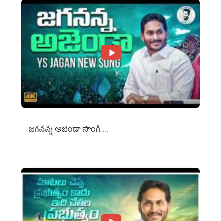
జగనన్న అజెండా సాంగ్….