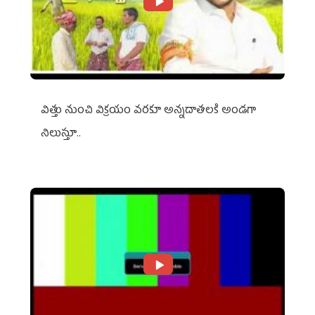
విత్తు నుంచి విక్రయం వరకూ అన్నదాతలకి అండగా
నిలుస్తూ..