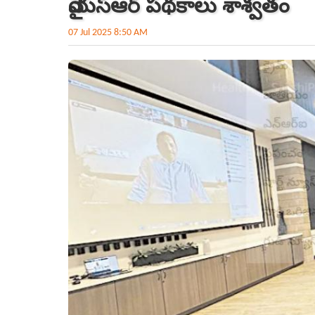
వైయ‌స్ఆర్‌ పథకాలు శాశ్వతం
07 Jul 2025 8:50 AM