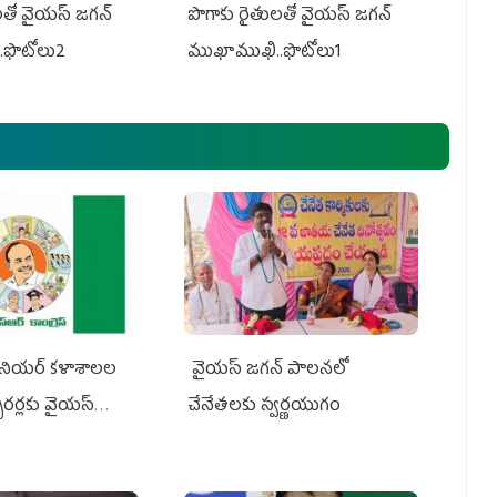
తో వైయ‌స్ జ‌గ‌న్
పొగాకు రైతుల‌తో వైయ‌స్ జ‌గ‌న్
.ఫొటోలు2
ముఖాముఖి..ఫొటోలు1
నియర్‌ కళాశాలల
వైయ‌స్ జగన్ పాలనలో
క్చరర్లకు వైయ‌స్
చేనేతలకు స్వర్ణయుగం