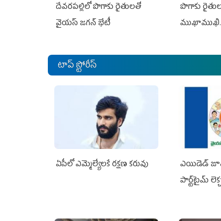
దేవరపల్లిలో పొగాకు రైతులతో
పొగాకు రైతుల‌
వైయస్ జగన్ భేటీ
ముఖాముఖి.
టాప్ స్టోరీస్
ఏపీలో ఎమ్మెల్యేల‌కే ర‌క్ష‌ణ క‌రువు
ఎయిడెడ్‌ జూ
పార్ట్‌టైమ్‌ లె
జగన్ భరోసా