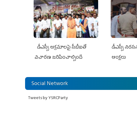
డీఎస్సీ అక్రమాలపై సీబీఐతో
డీఎస్సీ నిర
విచారణ జరిపించాల్సిందే
ఆంక్షలు
Social Network
Tweets by YSRCParty