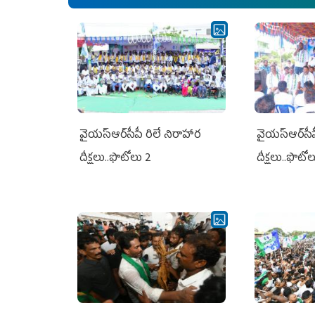
వైయ‌స్ఆర్‌సీపీ రిలే నిరాహార
వైయ‌స్ఆర్‌సీ
దీక్షలు..ఫొటోలు 2
దీక్షలు..ఫొటో