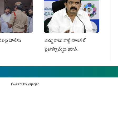
సనలపై పోలీసు
వెన్నుపోటు పార్టీ పాలనలో
ప్రజాస్వామ్యం ఖూనీ..
Tweets by ysjagan