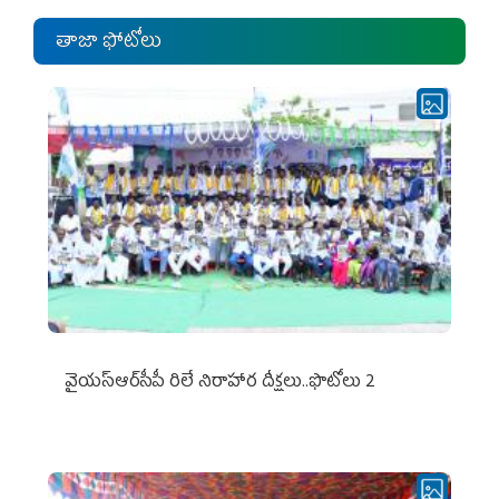
తాజా ఫోటోలు
వైయ‌స్ఆర్‌సీపీ రిలే నిరాహార దీక్షలు..ఫొటోలు 2