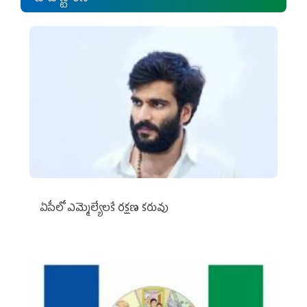
ఏపీలో ఎమ్మెల్యేల‌కే ర‌క్ష‌ణ క‌రువు