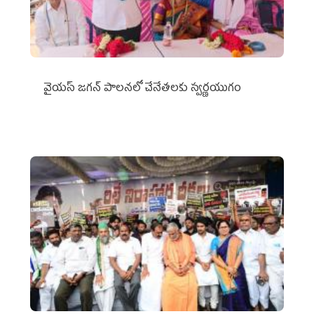
వైయ‌స్ జగన్ పాలనలో చేనేతలకు స్వర్ణయుగం