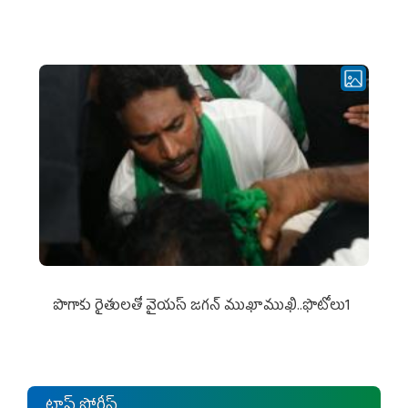
పొగాకు రైతుల‌తో వైయ‌స్ జ‌గ‌న్ ముఖాముఖి..ఫొటోలు1
టాప్ స్టోరీస్