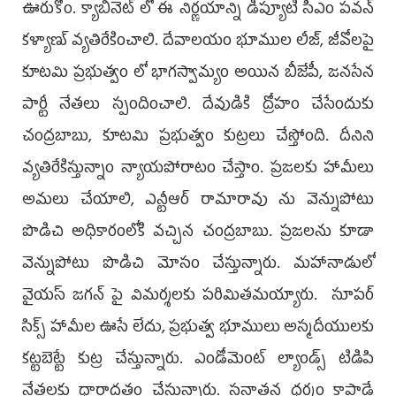
ఊరుకోం. క్యాబినెట్ లో ఈ నిర్ణయాన్ని డిప్యూటీ సీఎం పవన్
కళ్యాణ్ వ్యతిరేకించాలి. దేవాలయం భూముల లీజ్, జీవోలపై
కూటమి ప్రభుత్వం లో భాగస్వామ్యం అయిన బీజేపీ, జ‌న‌సేన‌
పార్టీ నేతలు స్పందించాలి. దేవుడికి ద్రోహం చేసేందుకు
చంద్రబాబు, కూటమి ప్రభుత్వం కుట్రలు చేస్తోంది. దీనిని
వ్యతిరేకిస్తున్నాం న్యాయపోరాటం చేస్తాం. ప్రజలకు హామీలు
అమలు చేయాలి, ఎన్టీఆర్ రామారావు ను వెన్నుపోటు
పొడిచి అధికారంలోకి వచ్చిన చంద్రబాబు. ప్రజలను కూడా
వెన్నుపోటు పొడిచి మోసం చేస్తున్నారు. మహానాడులో
వైయ‌స్ జగన్ పై విమర్శలకు పరిమితమయ్యారు. సూపర్
సిక్స్ హామీల ఊసే లేదు, ప్రభుత్వ భూములు అస్మదీయులకు
కట్టబెట్టే కుట్ర చేస్తున్నారు. ఎండోమెంట్ ల్యాండ్స్ టిడిపి
నేతలకు ధారాదత్తం చేస్తున్నారు. సనాతన ధర్మం కాపాడే