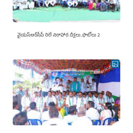
వైయ‌స్ఆర్‌సీపీ రిలే నిరాహార దీక్షలు..ఫొటోలు 2