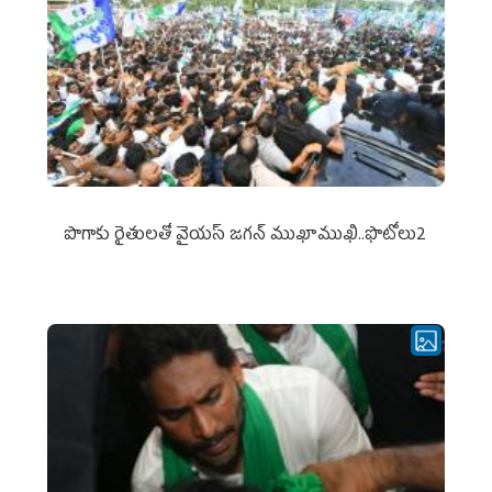
పొగాకు రైతుల‌తో వైయ‌స్ జ‌గ‌న్ ముఖాముఖి..ఫొటోలు2