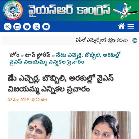
Skip to main content
????
ఏపీలో ఎమ్మెల్యేల‌కే ర‌క్ష‌ణ క‌రువు
ఎయిడె
You are here
హోం
»
టాప్ స్టోరీస్
» నేడు ఎచ్చెర్ల, బొబ్బిలి, అరకుల్లో
వైఎస్‌ విజయమ్మ ఎన్నికల ప్రచారం
నేడు ఎచ్చెర్ల, బొబ్బిలి, అరకుల్లో వైఎస్‌
విజయమ్మ ఎన్నికల ప్రచారం
02 Apr 2019 10:22 AM