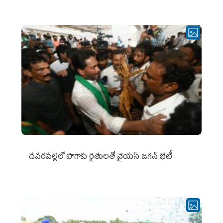
దేవరపల్లిలో పొగాకు రైతులతో వైయస్ జగన్ భేటీ