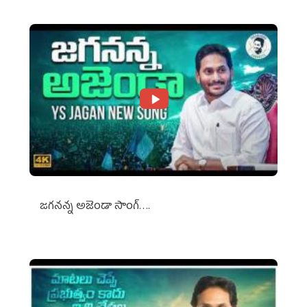
జగనన్న అజెండా సాంగ్….