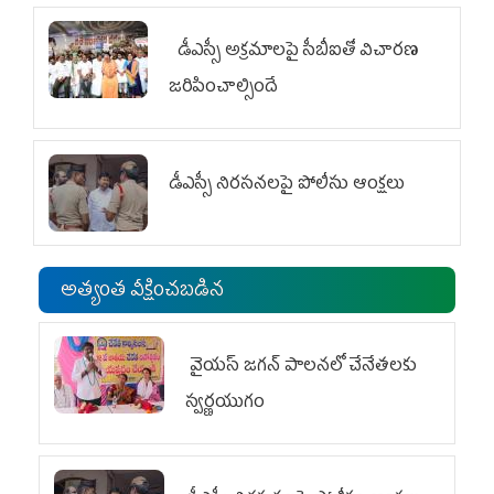
డీఎస్సీ అక్రమాలపై సీబీఐతో విచారణ
జరిపించాల్సిందే
డీఎస్సీ నిరసనలపై పోలీసు ఆంక్షలు
అత్యంత వీక్షించబడిన
వైయ‌స్ జగన్ పాలనలో చేనేతలకు
స్వర్ణయుగం