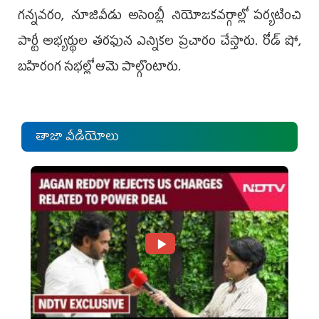
గన్నవరం, నూజివీడు అసెంబ్లీ నియోజకవర్గాల్లో పర్యటించి
పార్టీ అభ్యర్థుల తరఫున ఎన్నికల ప్రచారం చేస్తారు. రోడ్‌ షో,
బహిరంగ సభల్లో ఆమె పాల్గొంటారు.
తాజా వీడియోలు