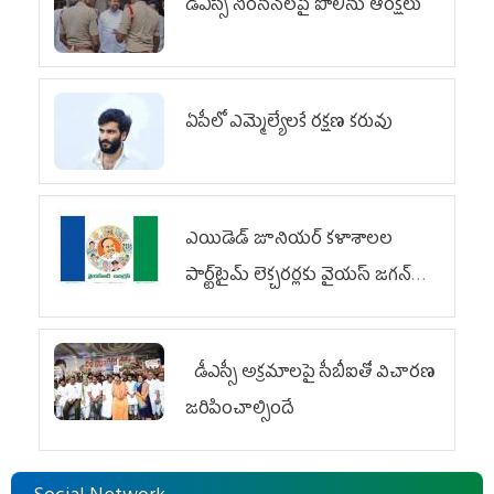
డీఎస్సీ నిరసనలపై పోలీసు ఆంక్షలు
ఏపీలో ఎమ్మెల్యేల‌కే ర‌క్ష‌ణ క‌రువు
ఎయిడెడ్‌ జూనియర్‌ కళాశాలల
పార్ట్‌టైమ్‌ లెక్చరర్లకు వైయ‌స్ జగన్
భరోసా
డీఎస్సీ అక్రమాలపై సీబీఐతో విచారణ
జరిపించాల్సిందే