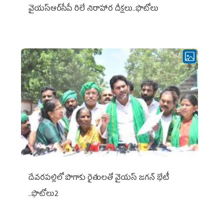
వైయ‌స్ఆర్‌సీపీ రిలే నిరాహార దీక్షలు..ఫొటోలు
దేవరపల్లిలో పొగాకు రైతులతో వైయస్ జగన్ భేటీ
..ఫొటోలు2