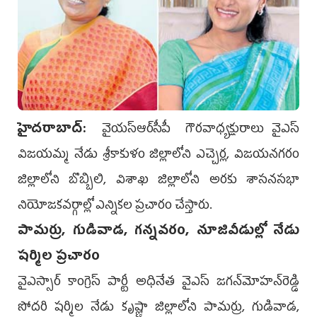
హైదరాబాద్‌:
వైయ‌స్ఆర్‌సీపీ గౌరవాధ్యక్షురాలు వైఎస్‌
విజయమ్మ నేడు శ్రీకాకుళం జిల్లాలోని ఎచ్చెర్ల, విజయనగరం
జిల్లాలోని బొబ్బిలి, విశాఖ జిల్లాలోని అరకు శాసనసభా
నియోజకవర్గాల్లో ఎన్నికల ప్రచారం చేస్తారు.
పామర్రు, గుడివాడ, గన్నవరం, నూజివీడుల్లో నేడు
షర్మిల ప్రచారం
వైఎస్సార్‌ కాంగ్రెస్‌ పార్టీ అధినేత వైఎస్‌ జగన్‌మోహన్‌రెడ్డి
సోదరి షర్మిల నేడు కృష్ణా జిల్లాలోని పామర్రు, గుడివాడ,