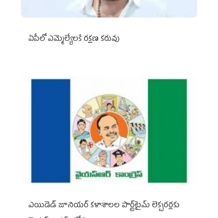
ఏపీలో ఎమ్మెల్యేల‌కే ర‌క్ష‌ణ క‌రువు
ఎయిడెడ్‌ జూనియర్‌ కళాశాలల పార్ట్‌టైమ్‌ లెక్చరర్లకు