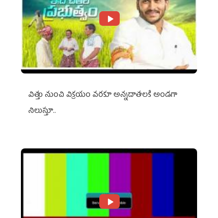
విత్తు నుంచి విక్రయం వరకూ అన్నదాతలకి అండగా
నిలుస్తూ..