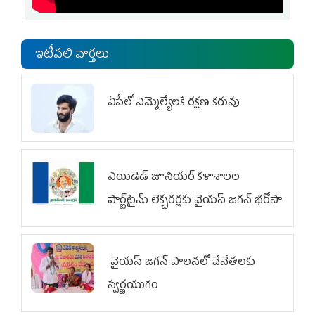
ఇటీవలి వార్తలు
ఏపీలో ఎమ్మెల్యేల‌కే ర‌క్ష‌ణ క‌రువు
ఎయిడెడ్‌ జూనియర్‌ కళాశాలల
పార్ట్‌టైమ్‌ లెక్చరర్లకు వైయ‌స్ జగన్ భరోసా
వైయ‌స్ జగన్ పాలనలో చేనేతలకు
స్వర్ణయుగం