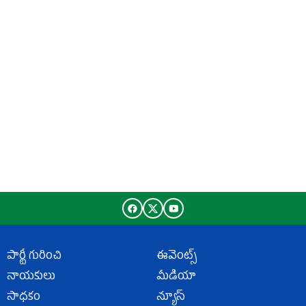
పార్టీ గురించి
ఈవెంట్స్
నాయకులు
మీడియా
సాధకం
న్యూస్