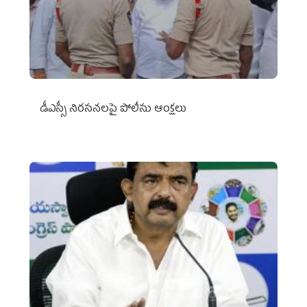
డీఎస్సీ నిరసనలపై పోలీసు ఆంక్షలు