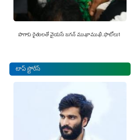
పొగాకు రైతుల‌తో వైయ‌స్ జ‌గ‌న్ ముఖాముఖి..ఫొటోలు1
టాప్ స్టోరీస్