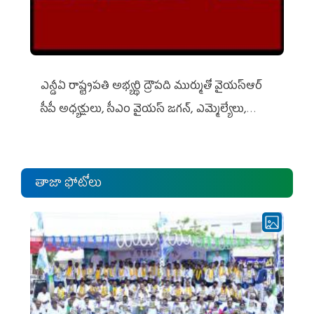
ఎన్డీఏ రాష్ట్ర‌ప‌తి అభ్య‌ర్థి ద్రౌప‌ది ముర్ముతో వైయ‌స్ఆర్
సీపీ అధ్య‌క్షులు, సీఎం వైయ‌స్ జ‌గ‌న్, ఎమ్మెల్యేలు,
ఎంపీల స‌మావేశం
తాజా ఫోటోలు