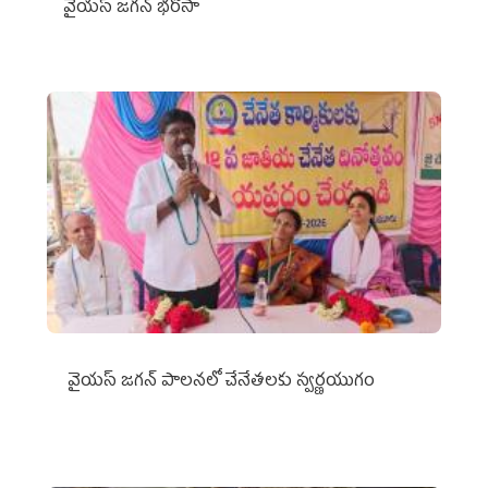
వైయ‌స్ జగన్ భరోసా
వైయ‌స్ జగన్ పాలనలో చేనేతలకు స్వర్ణయుగం