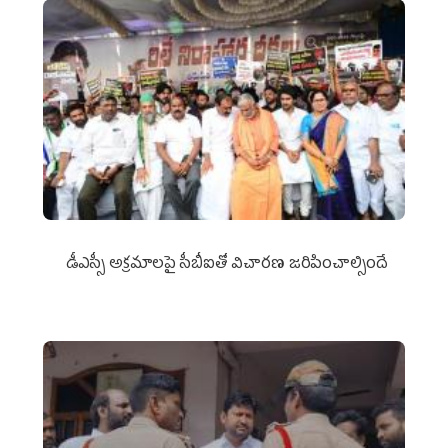
డీఎస్సీ అక్రమాలపై సీబీఐతో విచారణ జరిపించాల్సిందే