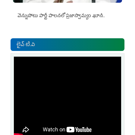
వెన్నుపోటు పార్టీ పాలనలో ప్రజాస్వామ్యం ఖూనీ..
లైవ్ టి.వి