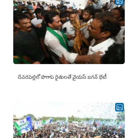
దేవరపల్లిలో పొగాకు రైతులతో వైయస్ జగన్ భేటీ