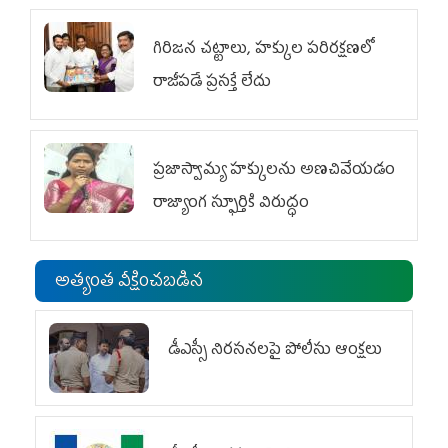
గిరిజన చట్టాలు, హక్కుల పరిరక్షణలో
రాజీపడే ప్రసక్తే లేదు
ప్రజాస్వామ్య హక్కులను అణచివేయడం
రాజ్యాంగ స్ఫూర్తికి విరుద్ధం
అత్యంత వీక్షించబడిన
డీఎస్సీ నిరసనలపై పోలీసు ఆంక్షలు