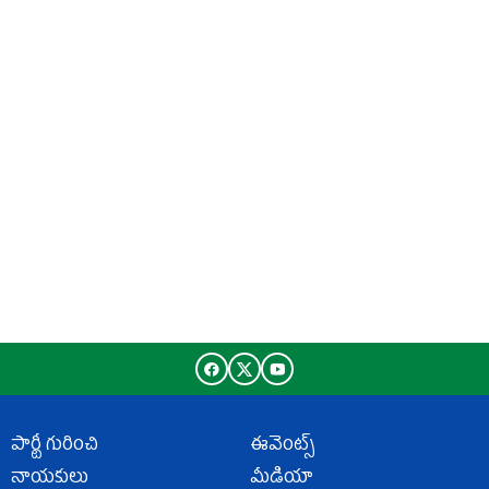
పార్టీ గురించి
ఈవెంట్స్
నాయకులు
మీడియా