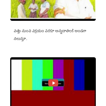
విత్తు నుంచి విక్రయం వరకూ అన్నదాతలకి అండగా
నిలుస్తూ..