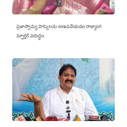
ప్రజాస్వామ్య హక్కులను అణచివేయడం రాజ్యాంగ
స్ఫూర్తికి విరుద్ధం