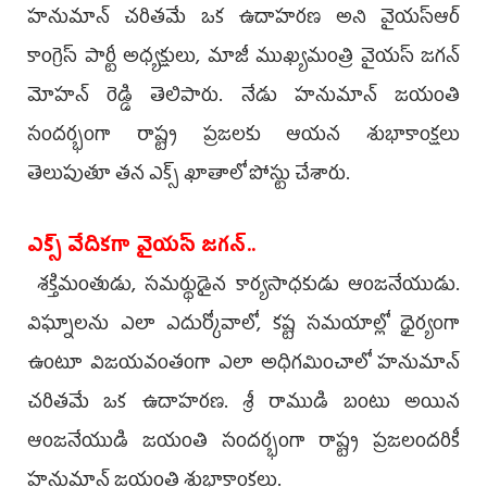
హనుమాన్ చరితమే ఒక ఉదాహరణ అని వైయ‌స్ఆర్
కాంగ్రెస్ పార్టీ అధ్య‌క్షులు, మాజీ ముఖ్య‌మంత్రి వైయ‌స్ జ‌గ‌న్
మోహ‌న్ రెడ్డి తెలిపారు. నేడు హ‌నుమాన్ జ‌యంతి
సంద‌ర్భంగా రాష్ట్ర ప్ర‌జ‌ల‌కు ఆయ‌న శుభాకాంక్ష‌లు
తెలుపుతూ త‌న ఎక్స్ ఖాతాలో పోస్టు చేశారు.
ఎక్స్ వేదిక‌గా వైయ‌స్ జ‌గ‌న్‌..
శ‌క్తిమంతుడు, స‌మ‌ర్థుడైన కార్య‌సాధ‌కుడు ఆంజ‌నేయుడు.
విఘ్నాలను ఎలా ఎదుర్కోవాలో, కష్ట సమయాల్లో ధైర్యంగా
ఉంటూ విజయవంతంగా ఎలా అధిగమించాలో హనుమాన్
చరితమే ఒక ఉదాహరణ. శ్రీ రాముడి బంటు అయిన
ఆంజనేయుడి జయంతి సందర్భంగా రాష్ట్ర ప్రజలందరికీ
హనుమాన్ జయంతి శుభాకాంక్షలు.