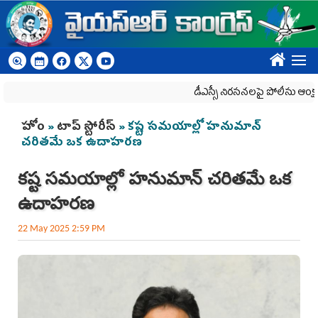
Skip to main content
????
డీఎస్సీ నిరసనలపై పోలీసు ఆంక్షలు
You are here
హోం
»
టాప్ స్టోరీస్
» క‌ష్ట స‌మ‌యాల్లో హనుమాన్
చరితమే ఒక ఉదాహరణ
క‌ష్ట స‌మ‌యాల్లో హనుమాన్ చరితమే ఒక
ఉదాహరణ
22 May 2025 2:59 PM