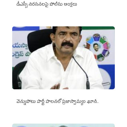
డీఎస్సీ నిరసనలపై పోలీసు ఆంక్షలు
వెన్నుపోటు పార్టీ పాలనలో ప్రజాస్వామ్యం ఖూనీ..