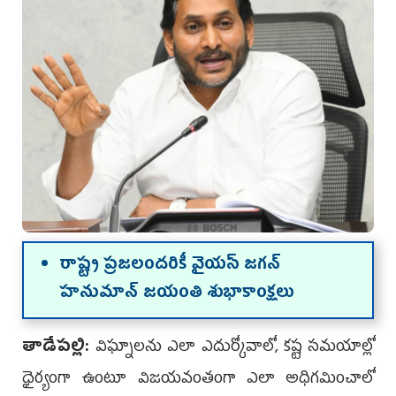
రాష్ట్ర ప్రజలందరికీ వైయ‌స్ జ‌గ‌న్‌
హనుమాన్ జయంతి శుభాకాంక్షలు
తాడేప‌ల్లి:
విఘ్నాలను ఎలా ఎదుర్కోవాలో, కష్ట సమయాల్లో
ధైర్యంగా ఉంటూ విజయవంతంగా ఎలా అధిగమించాలో