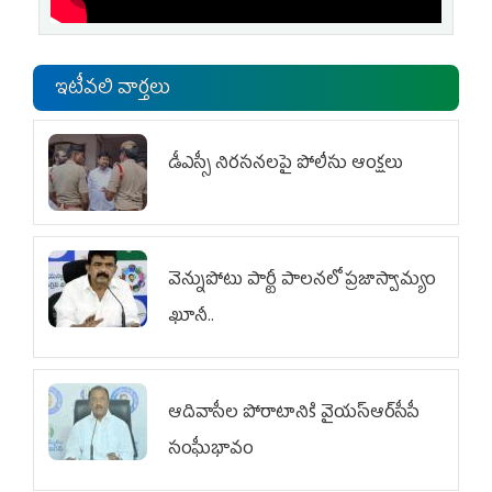
ఇటీవలి వార్తలు
డీఎస్సీ నిరసనలపై పోలీసు ఆంక్షలు
వెన్నుపోటు పార్టీ పాలనలో ప్రజాస్వామ్యం
ఖూనీ..
ఆదివాసీల పోరాటానికి వైయ‌స్ఆర్‌సీపీ
సంఘీభావం