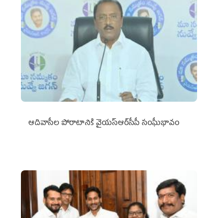
ఆదివాసీల పోరాటానికి వైయ‌స్ఆర్‌సీపీ సంఘీభావం