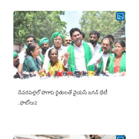
దేవరపల్లిలో పొగాకు రైతులతో వైయస్ జగన్ భేటీ
..ఫొటోలు2