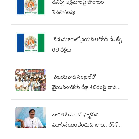
డీఎస్సీ అక్రమాలపై పోరాటం
కొనసాగింపు
కోడుమూరులో వైయ‌స్ఆర్‌సీపీ డీఎస్సీ
రిలే దీక్షలు
విజయవాడ సెంట్రల్‌లో
వైయ‌స్ఆర్‌సీపీ దీక్షా శిబిరంపై దాడి
దుర్మార్గం
భారతి సిమెంట్ ఫ్యాక్టరీని
మూసివేయించేందుకు బాబు, లోకేశ్
కుట్ర