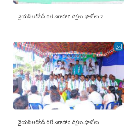
వైయ‌స్ఆర్‌సీపీ రిలే నిరాహార దీక్షలు..ఫొటోలు 2
వైయ‌స్ఆర్‌సీపీ రిలే నిరాహార దీక్షలు..ఫొటోలు