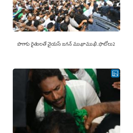
పొగాకు రైతుల‌తో వైయ‌స్ జ‌గ‌న్ ముఖాముఖి..ఫొటోలు2