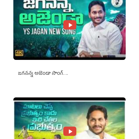
జగనన్న అజెండా సాంగ్….