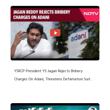
YSRCP President YS Jagan Rejects Bribery
Charges On Adani, Threatens Defamation Suit
Against Media Groups