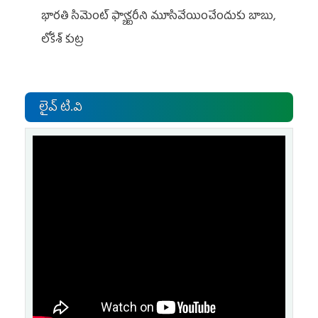
భారతి సిమెంట్ ఫ్యాక్టరీని మూసివేయించేందుకు బాబు,
లోకేశ్ కుట్ర
లైవ్ టి.వి