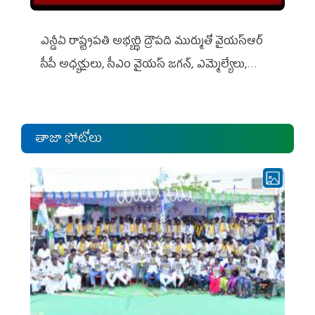
ఎన్డీఏ రాష్ట్ర‌ప‌తి అభ్య‌ర్థి ద్రౌప‌ది ముర్ముతో వైయ‌స్ఆర్
సీపీ అధ్య‌క్షులు, సీఎం వైయ‌స్ జ‌గ‌న్, ఎమ్మెల్యేలు,
ఎంపీల స‌మావేశం
తాజా ఫోటోలు