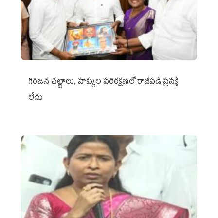
గిరిజన చట్టాలు, హక్కుల పరిరక్షణలో రాజీపడే ప్రసక్తే
లేదు