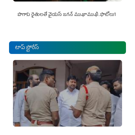
పొగాకు రైతుల‌తో వైయ‌స్ జ‌గ‌న్ ముఖాముఖి..ఫొటోలు1
టాప్ స్టోరీస్