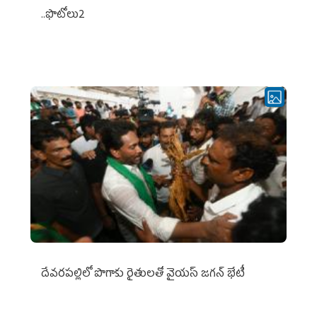
..ఫొటోలు2
దేవరపల్లిలో పొగాకు రైతులతో వైయస్ జగన్ భేటీ