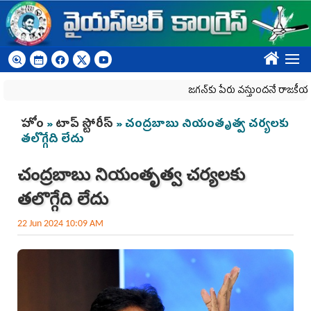
Skip to main content
????
జగన్‌కు పేరు వస్తుందనే రాజకీయ కక్షతో దిశ వ
You are here
హోం
»
టాప్ స్టోరీస్
» చంద్రబాబు నియంతృత్వ చర్యలకు
తలొగ్గేది లేదు
చంద్రబాబు నియంతృత్వ చర్యలకు
తలొగ్గేది లేదు
22 Jun 2024 10:09 AM