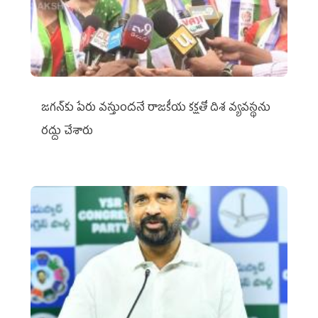
జగన్‌కు పేరు వస్తుందనే రాజకీయ కక్షతో దిశ వ్య‌వ‌స్థ‌ను
రద్దు చేశారు