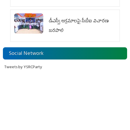
డీఎస్సీ అక్రమాలపై సీబీఐ విచారణ
జరపాలి
Social Network
Tweets by YSRCParty