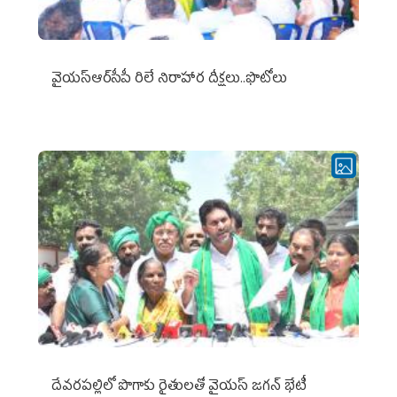
వైయ‌స్ఆర్‌సీపీ రిలే నిరాహార దీక్షలు..ఫొటోలు
దేవరపల్లిలో పొగాకు రైతులతో వైయస్ జగన్ భేటీ