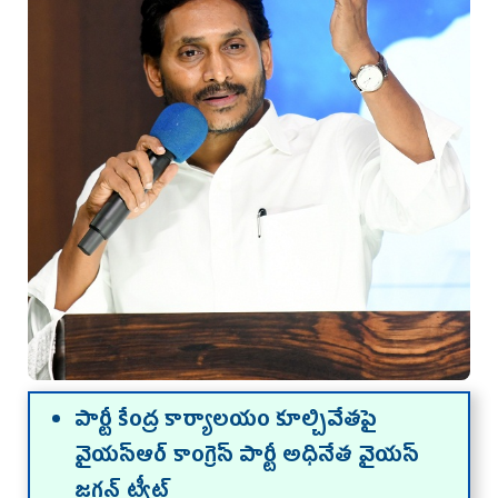
పార్టీ కేంద్ర కార్యాల‌యం కూల్చివేత‌పై
వైయ‌స్ఆర్ కాంగ్రెస్ పార్టీ అధినేత వైయ‌స్
జ‌గ‌న్ ట్వీట్‌