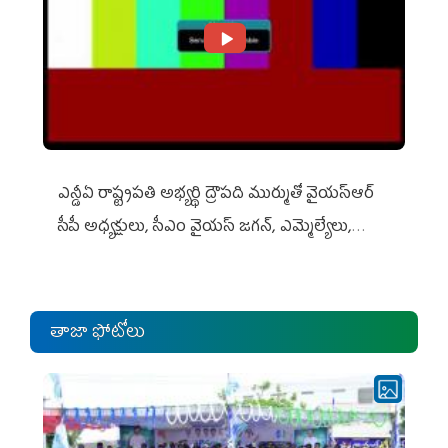
ఎన్డీఏ రాష్ట్ర‌ప‌తి అభ్య‌ర్థి ద్రౌప‌ది ముర్ముతో వైయ‌స్ఆర్
సీపీ అధ్య‌క్షులు, సీఎం వైయ‌స్ జ‌గ‌న్, ఎమ్మెల్యేలు,
ఎంపీల స‌మావేశం
తాజా ఫోటోలు