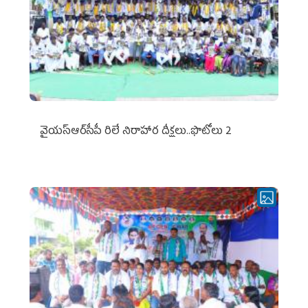
వైయ‌స్ఆర్‌సీపీ రిలే నిరాహార దీక్షలు..ఫొటోలు 2