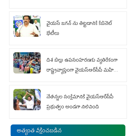
వైయ‌స్ జగన్‌ ను తిట్టడానికే కేబినెట్‌
భేటీలు
దిశ బిల్లు ఉపసంహరణకు వ్యతిరేకంగా
రాష్ట్రవ్యాప్తంగా వైయ‌స్ఆర్‌సీపీ మహిళా
విభాగం ఆందోళనలు
నేతన్నల సంక్షేమానికి వైయ‌స్ఆర్‌సీపీ
ప్రభుత్వం అండగా నిలిచింది
అత్యంత వీక్షించబడిన