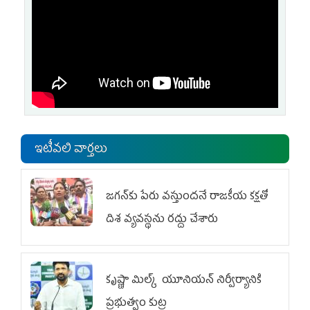
ఇటీవలి వార్తలు
జగన్‌కు పేరు వస్తుందనే రాజకీయ కక్షతో
దిశ వ్య‌వ‌స్థ‌ను రద్దు చేశారు
కృష్ణా మిల్క్‌ యూనియన్‌ నిర్వీర్యానికి
ప్రభుత్వం కుట్ర