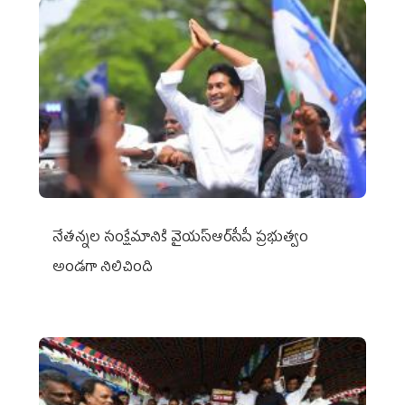
నేతన్నల సంక్షేమానికి వైయ‌స్ఆర్‌సీపీ ప్రభుత్వం
అండగా నిలిచింది