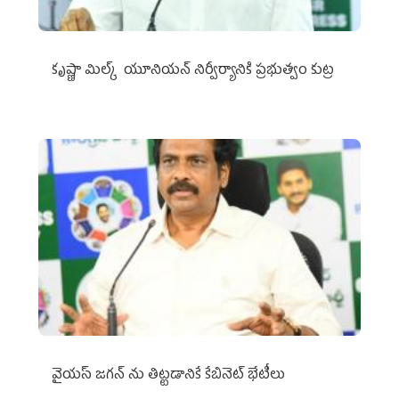
కృష్ణా మిల్క్‌ యూనియన్‌ నిర్వీర్యానికి ప్రభుత్వం కుట్ర
వైయ‌స్ జగన్‌ ను తిట్టడానికే కేబినెట్‌ భేటీలు