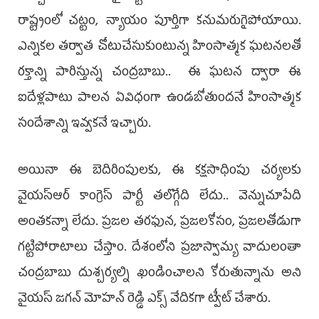
రాష్ట్రంలో చట్టం, న్యాయం పూర్తిగా కనుమరుగైపోయాయి.
ఎన్నికల తర్వాత చోటుచేసుకుంటున్న హింసాత్మక ఘటనలతో
రక్తాన్ని పారిస్తున్న చంద్రబాబు.. ఈ ఘటన ద్వారా ఈ
ఐదేళ్లపాటు పాలన ఏవిధంగా ఉండబోతుందనే హింసాత్మక
సందేశాన్ని ఇవ్వకనే ఇచ్చారు.
అయినా ఈ బెదిరింపులకు, ఈ కక్షసాధింపు చర్యలకు
వైయ‌స్ఆర్ కాంగ్రెస్ పార్టీ తలొగ్గేది లేదు.. వెన్నుచూపేది
అంతకన్నా లేదు. ప్రజల తరఫున, ప్రజలకోసం, ప్రజలతోడుగా
గట్టిపోరాటాలు చేస్తాం. దేశంలోని ప్రజాస్వామ్య వాదులంతా
చంద్రబాబు దుశ్చర్యల్ని ఖండించాలని కోరుతున్నాను అని
వైయ‌స్‌ జగన్ మోహ‌న్ రెడ్డి ఎక్స్‌ వేదికగా ట్వీట్‌ చేశారు.