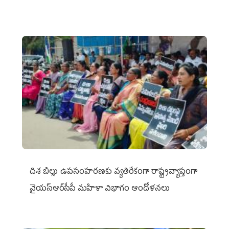
దిశ బిల్లు ఉపసంహరణకు వ్యతిరేకంగా రాష్ట్రవ్యాప్తంగా
వైయ‌స్ఆర్‌సీపీ మహిళా విభాగం ఆందోళనలు