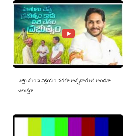
విత్తు నుంచి విక్రయం వరకూ అన్నదాతలకి అండగా
నిలుస్తూ..