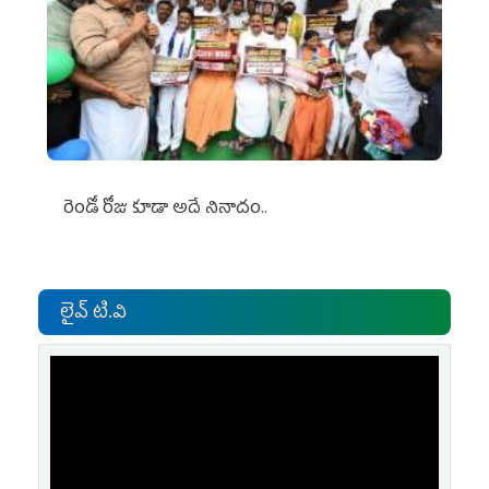
రెండో రోజు కూడా అదే నినాదం..
లైవ్ టి.వి