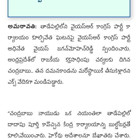
అమ‌రావ‌తి:
తాడేపల్లిలోని వైయ‌స్ఆర్ కాంగ్రెస్ పార్టీ కా
ర్యాలయం కూల్చివేత ఘటనపై వైయ‌స్ఆర్ కాంగ్రెస్ పార్టీ
అధినేత వైయ‌స్‌ జగన్‌మోహన్‌రెడ్డి స్పందించారు.
ఆంధ్రప్రదేశ్‌లో రాజకీయ కక్షసాధింపు చర్యలకు దిగిన
చంద్రబాబు.. తన దమనకాండను మరోస్థాయికి తీసుకెళ్లారని
ఎక్స్‌ వేదికగా మండిపడ్డారు.
‘‘చంద్రబాబు నాయుడు ఒక నియంతలా తాడేపల్లిలో
దాదాపు పూర్తి కావొచ్చిన కేంద్ర కార్యాలయాన్ని బుల్డోజర్లతో
కూల్చివేయించారు. హైకోర్టు ఆదేశాలనూ బేఖాతరు చేశారు.