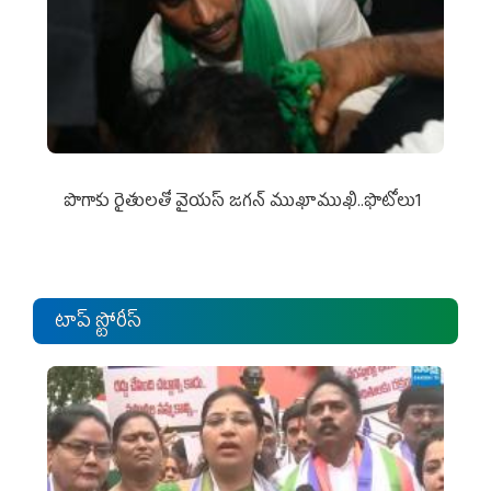
పొగాకు రైతుల‌తో వైయ‌స్ జ‌గ‌న్ ముఖాముఖి..ఫొటోలు1
టాప్ స్టోరీస్