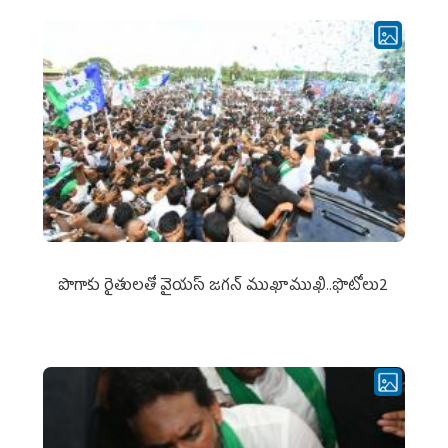
పొగాకు రైతుల‌తో వైయ‌స్ జ‌గ‌న్ ముఖాముఖి..ఫొటోలు2