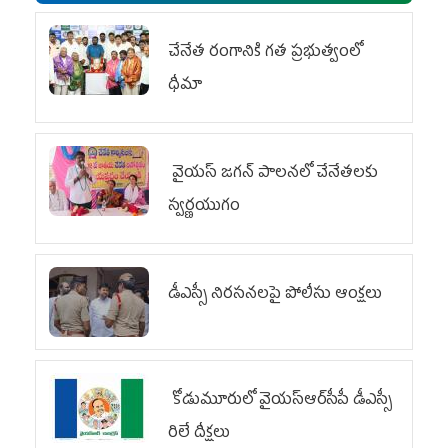
చేనేత రంగానికి గత ప్రభుత్వంలో
ధీమా
వైయ‌స్ జగన్ పాలనలో చేనేతలకు
స్వర్ణయుగం
డీఎస్సీ నిరసనలపై పోలీసు ఆంక్షలు
కోడుమూరులో వైయ‌స్ఆర్‌సీపీ డీఎస్సీ
రిలే దీక్షలు