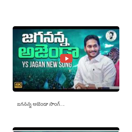
Against Media Groups
జగనన్న అజెండా సాంగ్….