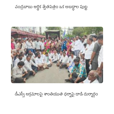
చంద్రబాబు ఆర్థిక శ్వేతపత్రం ఒక అబద్ధాల పుట్ట
డీఎస్సీ అక్రమాలపై శాంతియుత ధర్నాపై దాడి దుర్మార్గం