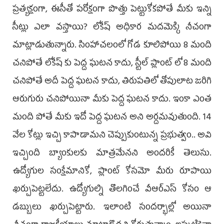
ప్రత్యక్షంగా, ఈసీతో పరోక్షంగా పొత్తు పెట్టుకోకపోతే మీకు ఇన్ని
సీట్లు ఎలా వస్తాయి? లోకేష్ అధికార మదమెక్కి నీచంగా
మాట్లాడుతున్నారు. సింహాచలంలో గోడ కూలిపోయి 8 మంది
చనిపోతే లోకేష్ కు పెద్ద ఘటన కాదు, స్టీల్ ప్లాంట్ లో 8 మంది
చనిపోతే అదీ పెద్ద ఘటన కాదు, తిరుపతిలో తోపులాట జరిగి
ఆరుగురు చనిపోయినా మీకు పెద్ద ఘటన కాదు. ఇంకా ఎంత
మంది పోతే మీకు ఇదో పెద్ద ఘటన అని అర్దమవుతుంది. 14
వేల కోట్లు ఇచ్చి కాపాడామని చెప్పుకుంటున్న ప్రభుత్వం.. అవి
ఇచ్చింది బ్యాంకులకు మాత్రమేనని అందరికీ తెలుసు.
ఉద్యోగుల సంక్షేమానికో, ప్లాంట్ కోసమో మీరు రూపాయి
ఖర్చుపెట్టలేదు. ఉద్యోగుల్ని తొలగించే వీఆర్ఎస్ కోసం ఆ
డబ్బులు ఖర్చుపెట్టారు. ఇలాంటి సందర్భాల్లో అయినా