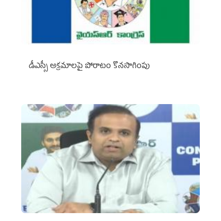
డీఎస్సీ అక్రమాలపై పోరాటం కొనసాగింపు