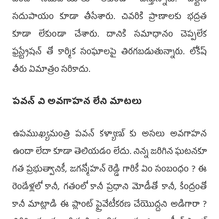
సదుపాయం కూడా తీసేశారు. చివరికి ప్రాణాలకు భద్రత
కూడా లేకుండా చేశారు. దానికి సమాధానం చెప్పలేక
ఫ్రస్ట్రేషన్ తో కార్మిక సంఘాలపై తిరగబడుతున్నారు. లోకేష్
తీరు ఏమాత్రం సరికాదు.
పవన్ వి అవగాహన లేని మాటలు
ఉపముఖ్యమంత్రి పవన్ కళ్యాణ్ కు అసలు అవగాహన
ఉందా లేదా కూడా తెలియడం లేదు. నిన్న జరిగిన ఘటనకూ
గత ప్రభుత్వానికీ, జగన్మోహన్ రెడ్డి గారికీ ఏం సంబంధం ? ఈ
రెండేళ్లలో కానీ, గతంలో కానీ ప్రధాని మోడీతో కానీ, కేంద్రంతో
కానీ మాట్లాడి ఈ ప్లాంట్ ప్రైవేటీకరణ చేయొద్దని అడిగారా ?