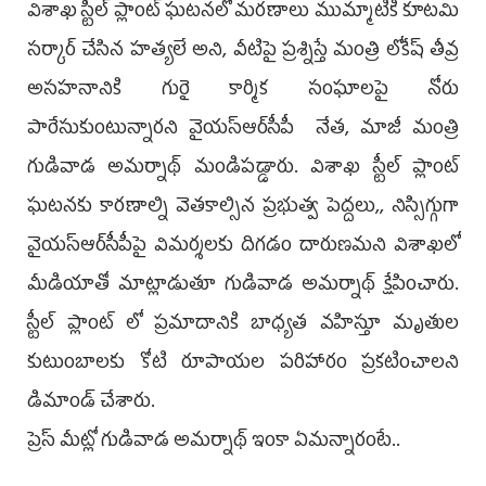
విశాఖ స్టీల్ ప్లాంట్ ఘటనలో మరణాలు ముమ్మాటికీ కూటమి
సర్కార్ చేసిన హత్యలే అని, వీటిపై ప్రశ్నిస్తే మంత్రి లోకేష్ తీవ్ర
అసహనానికి గురై కార్మిక సంఘాలపై నోరు
పారేసుకుంటున్నారని వైయ‌స్ఆర్‌సీపీ నేత, మాజీ మంత్రి
గుడివాడ అమర్నాథ్ మండిపడ్డారు. విశాఖ స్టీల్ ప్లాంట్
ఘటనకు కారణాల్ని వెతకాల్సిన ప్రభుత్వ పెద్దలు,, నిస్సిగ్గుగా
వైయ‌స్ఆర్‌సీపీపై విమర్శలకు దిగడం దారుణమని విశాఖలో
మీడియాతో మాట్లాడుతూ గుడివాడ అమర్నాథ్ క్షేపించారు.
స్టీల్ ప్లాంట్ లో ప్రమాదానికి బాధ్యత వహిస్తూ మృతుల
కుటుంబాలకు కోటి రూపాయల పరిహారం ప్రకటించాలని
డిమాండ్ చేశారు.
ప్రెస్ మీట్లో గుడివాడ అమర్నాథ్ ఇంకా ఏమన్నారంటే..