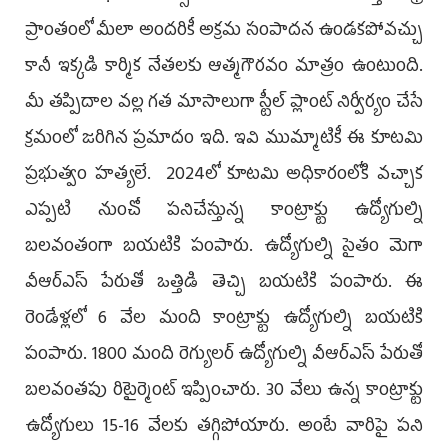
ప్రాంతంలో మీలా అందరికీ అక్రమ సంపాదన ఉండకపోవచ్చు
కానీ ఇక్కడి కార్మిక నేతలకు ఆత్మగౌరవం మాత్రం ఉంటుంది.
మీ తప్పిదాల వల్ల గత మాసాలుగా స్టీల్ ప్లాంట్ నిర్వీర్యం చేసే
క్రమంలో జరిగిన ప్రమాదం ఇది. ఇవి ముమ్మాటికీ ఈ కూటమి
ప్రభుత్వం హత్యలే. 2024లో కూటమి అధికారంలోకి వచ్చాక
ఎప్పటి నుంచో పనిచేస్తున్న కాంట్రాక్టు ఉద్యోగుల్ని
బలవంతంగా బయటికి పంపారు. ఉద్యోగుల్ని సైతం మెగా
వీఆర్ఎస్ పేరుతో ఒత్తిడి తెచ్చి బయటికి పంపారు. ఈ
రెండేళ్లలో 6 వేల మంది కాంట్రాక్టు ఉద్యోగుల్ని బయటికి
పంపారు. 1800 మంది రెగ్యులర్ ఉద్యోగుల్ని వీఆర్ఎస్ పేరుతో
బలవంతపు రిటైర్మెంట్ ఇప్పించారు. 30 వేలు ఉన్న కాంట్రాక్టు
ఉద్యోగులు 15-16 వేలకు తగ్గిపోయారు. అంటే వారిపై పని