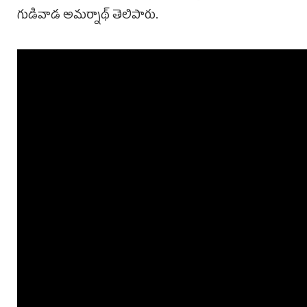
గుడివాడ అమర్నాథ్ తెలిపారు.