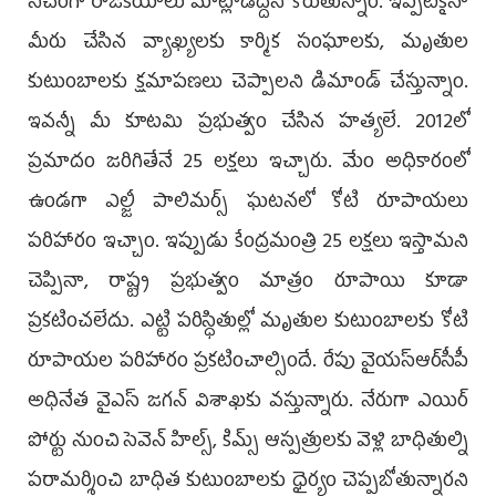
నీచంగా రాజకీయాలు మాట్లాడొద్దని కోరుతున్నాం. ఇప్పటికైనా
మీరు చేసిన వ్యాఖ్యలకు కార్మిక సంఘాలకు, మృతుల
కుటుంబాలకు క్షమాపణలు చెప్పాలని డిమాండ్ చేస్తున్నాం.
ఇవన్నీ మీ కూటమి ప్రభుత్వం చేసిన హత్యలే. 2012లో
ప్రమాదం జరిగితేనే 25 లక్షలు ఇచ్చారు. మేం అధికారంలో
ఉండగా ఎల్జీ పాలిమర్స్ ఘటనలో కోటి రూపాయలు
పరిహారం ఇచ్చాం. ఇప్పుడు కేంద్రమంత్రి 25 లక్షలు ఇస్తామని
చెప్పినా, రాష్ట్ర ప్రభుత్వం మాత్రం రూపాయి కూడా
ప్రకటించలేదు. ఎట్టి పరిస్ధితుల్లో మృతుల కుటుంబాలకు కోటి
రూపాయల పరిహారం ప్రకటించాల్సిందే. రేపు వైయ‌స్ఆర్‌సీపీ
అధినేత వైఎస్ జగన్ విశాఖకు వస్తున్నారు. నేరుగా ఎయిర్
పోర్టు నుంచి సెవెన్ హిల్స్, కిమ్స్ ఆస్పత్రులకు వెళ్లి బాధితుల్ని
పరామర్శించి బాధిత కుటుంబాలకు ధైర్యం చెప్పబోతున్నారని