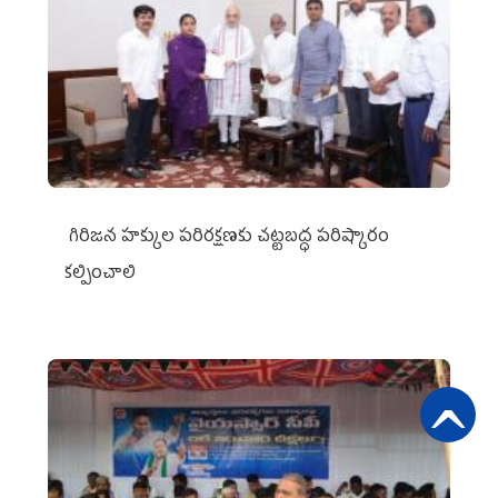
గిరిజన హక్కుల పరిరక్షణకు చట్టబద్ధ పరిష్కారం
కల్పించాలి