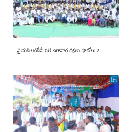
వైయ‌స్ఆర్‌సీపీ రిలే నిరాహార దీక్షలు..ఫొటోలు 2