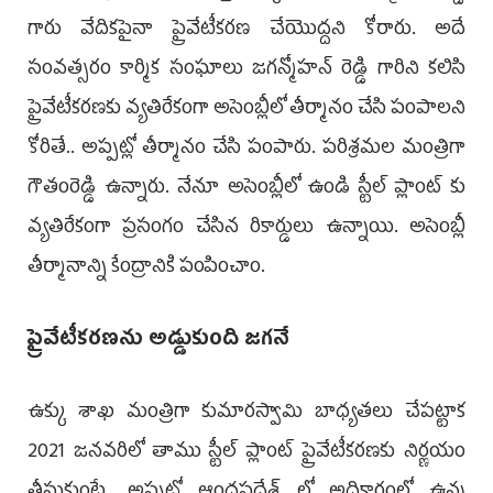
గారు వేదికపైనా ప్రైవేటీకరణ చేయొద్దని కోరారు. అదే
సంవత్సరం కార్మిక సంఘాలు జగన్మోహన్ రెడ్డి గారిని కలిసి
ప్రైవేటీకరణకు వ్యతిరేకంగా అసెంబ్లీలో తీర్మానం చేసి పంపాలని
కోరితే.. అప్పట్లో తీర్మానం చేసి పంపారు. పరిశ్రమల మంత్రిగా
గౌతంరెడ్డి ఉన్నారు. నేనూ అసెంబ్లీలో ఉండి స్టీల్ ప్లాంట్ కు
వ్యతిరేకంగా ప్రసంగం చేసిన రికార్డులు ఉన్నాయి. అసెంబ్లీ
తీర్మానాన్ని కేంద్రానికి పంపించాం.
ప్రైవేటీకరణను అడ్డుకుంది జగనే
ఉక్కు శాఖ మంత్రిగా కుమారస్వామి బాధ్యతలు చేపట్టాక
2021 జనవరిలో తాము స్టీల్ ప్లాంట్ ప్రైవేటీకరణకు నిర్ణయం
తీసుకుంటే, అప్పట్లో ఆంధ్రప్రదేశ్ లో అధికారంలో ఉన్న