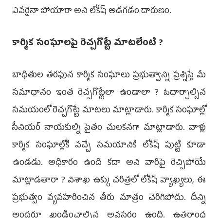
ఎవరైనా పోయారా అని లోకేష్ అడగడం దారుణం.
కార్మిక సంఘాలపై రెచ్చగొట్టే మాటలేంటి ?
బాధితుల తరఫున కార్మిక సంఘాలు ప్రభుత్వాన్ని ప్రశ్నిస్తే మీ
సమాధానం ఇంత రెచ్చగొట్టేలా ఉండాలా ? ఓదార్చాల్సిన
సమయంలో రెచ్చగొట్టే మాటలు మాట్లాడారు. కార్మిక సంఘాల్లో
సీనియర్ నాయకుల్ని సైతం చులకనగా మాట్లాడారు. వాళ్లు
కార్మిక సంఘాల్లోకి వచ్చే సమయానికి లోకేష్ పుట్టి కూడా
ఉండడు. అధికారం ఉంది కదా అని వారిపై రెచ్చిపోయే
మాట్లాడతారా ? విశాఖ ఉక్కు చరిత్రలో లోకేష్ వ్యాఖ్యలు, ఈ
ప్రభుత్వం వ్యవహరించిన తీరు మాత్రం చెరిగిపోదు. దీన్ని
అందరూ ఖండించాల్సిన అవసరం ఉంది. ఉత్తరాంధ్ర