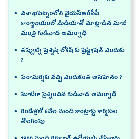
విశాఖపట్నంలోని వైయ‌స్ఆర్‌సీపీ
కార్యాలయంలో మీడియాతో మాట్లాడిన మాజీ
మంత్రి గుడివాడ అమర్నాథ్
తప్పుల్ని ప్రశ్నిస్తే లోకేష్ కు ఫ్రస్ట్రేషన్ ఎందుకు
?
పరామర్శకు వచ్చి ఎందుకంత అసహనం ?
సూటిగా ప్రశ్నించిన గుడివాడ అమర్నాథ్
రెండేళ్లలో 6వేల మంది కాంట్రాక్టు కార్మికుల
తొలగింపు