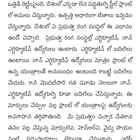
ఒత్తిడి రెట్టింపైంది. దేశంలో ఎక్కడా లేని పద్దతుల్ని స్టీల్ ప్లాంట్
లో అమలు చేస్తున్నారు. ఉత్పత్తి ఆధారంగా జీతాలు ఇవ్వడం
చేస్తున్నారు. దేశంలో ఏ ప్రభుత్వ రంగ సంస్ధలో ఈ విధానం
ఉందో చెప్పాలి. ప్రభుత్వ రంగ సంస్థల్లో ఎగ్జిక్యూటివ్, నాన్
ఎగ్జిక్యూటివ్ ఉద్యోగులు ఉంటారు. ఎగ్జిక్యూటివ్ లో బదిలీలు
ఉంటాయి. నాన్ ఎగ్జిక్యూటివ్ ఉద్యోగులు మాత్రం ప్లాంట్ లో
ఉన్న యంత్రాలతో అనుబంధం ఉంటుంది కాబట్టి బదిలీలు
చేయరు. కానీ మొదటిసారి గత మూడు నెలలుగా నాన్-
ఎగ్జిక్యూటివ్ ఉద్యోగుల్ని కూడా బదిలీలు చేసేస్తున్నారు. ఈ
మార్పులు చేర్పుల వల్ల ప్లాంట్ లో యంత్రాలపై ఉద్యోగులకు
అవగాహన తగ్గిపోతుంది. మీ ప్రభుత్వం వచ్చాక చేతకాని
తనం వల్ల చేస్తున్న మార్పులివి. హెచ్ఆర్ఏ, వైద్య సాయం
వంటి సదుపాయాలు లేకుండా చేస్తున్నారు. ఎల్టీసీ