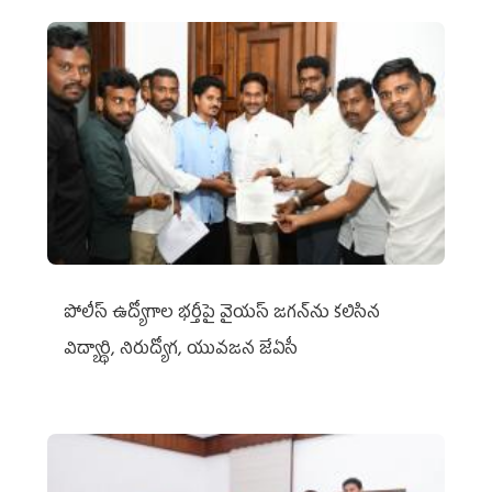
పోలీస్ ఉద్యోగాల భర్తీపై వైయస్ జగన్‌ను కలిసిన
విద్యార్థి, నిరుద్యోగ, యువజన జేఏసీ