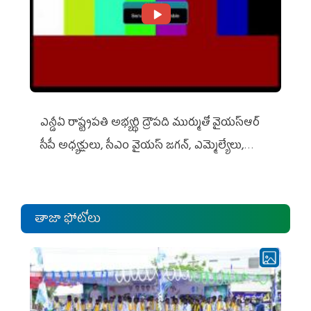
ఎన్డీఏ రాష్ట్ర‌ప‌తి అభ్య‌ర్థి ద్రౌప‌ది ముర్ముతో వైయ‌స్ఆర్
సీపీ అధ్య‌క్షులు, సీఎం వైయ‌స్ జ‌గ‌న్, ఎమ్మెల్యేలు,
ఎంపీల స‌మావేశం
తాజా ఫోటోలు