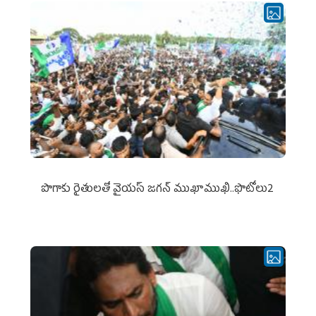
పొగాకు రైతుల‌తో వైయ‌స్ జ‌గ‌న్ ముఖాముఖి..ఫొటోలు2