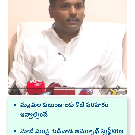
మృతుల కుటుంబాలకు కోటి పరిహారం
ఇవ్వాల్సిందే
మాజీ మంత్రి గుడివాడ అమర్నాథ్ స్పష్టీకరణ