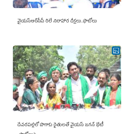
వైయ‌స్ఆర్‌సీపీ రిలే నిరాహార దీక్షలు..ఫొటోలు
దేవరపల్లిలో పొగాకు రైతులతో వైయస్ జగన్ భేటీ