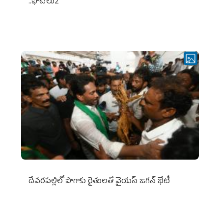
..ఫొటోలు2
దేవరపల్లిలో పొగాకు రైతులతో వైయస్ జగన్ భేటీ