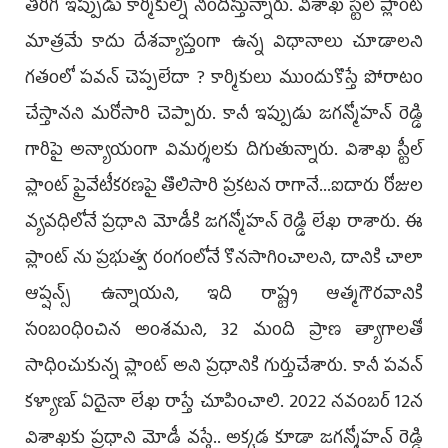
తిరిగి ఇప్పుడు కార్మికుల్ని నిందిస్తున్నారు. విశాఖ స్టీల్ ప్లాంట్
మాత్రమే కాదు దేశవ్యాప్తంగా ఉన్న విధానాలు చూడాలని
గతంలో పవన్ చెప్పలేదా ? కార్మికులు ముందుకొస్తే పోరాటం
చేస్తానని మరోసారి చెప్పారు. కానీ ఇప్పుడు జగన్మోహన్ రెడ్డి
గారిపై అన్యాయంగా విమర్శలకు దిగుతున్నారు. విశాఖ స్టీల్
ప్లాంట్ ప్రైవేటీకరణపై తొలిసారి ప్రకటన రాగానే...ఐదారు రోజుల
వ్యవధిలోనే ప్రధాని మోడీకి జగన్మోహన్ రెడ్డి లేఖ రాశారు. ఈ
ప్లాంట్ ను ప్రభుత్వ రంగంలోనే కొనసాగించాలని, దానికి చాలా
ఆప్షన్స్ ఉన్నాయని, ఇది రాష్ట్ర ఆత్మగౌరవానికి
సంబంధించిన అంశమని, 32 మంది ప్రాణ త్యాగాలతో
సాధించుకున్న ప్లాంట్ అని ప్రధానికి గుర్తుచేశారు. కానీ పవన్
కళ్యాణ్ ఏదైనా లేఖ రాస్తే చూపించాలి. 2022 నవంబర్ 12న
విశాఖకు ప్రధాని మోడీ వస్తే.. అక్కడ కూడా జగన్మోహన్ రెడ్డి