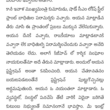
పరిహారం ఇవ్వాలని అడిగాం.
కానీ ఇవాళ ముఖ్యమంత్రి కుమారుడు, షాడో సీఎం లోకేష్ స్టీల్
ప్లాంట్ బాధితుల పరామర్శకు వచ్చారు. ఆయన మాట్లాడిన
తీరు చూసి ఈ ప్రాంతంలో ప్రజలు ముక్కున వేలేసుకున్నారు.
ఆయన దేనికి వచ్చారు, రాజకీయాలు మాట్లాడటానికే
వచ్చారా లేక బాధితుల్ని పరామర్శించేందుకు వచ్చారా అనేది
తెలియడం లేదు. అలాగే కేజీహెచ్ లో కార్మిక సంఘాల
నాయకులతోనూ అదే తీరున మాట్లాడారు. అందులో ఆయన
ఫ్రస్ట్రేషన్ అంతా కనిపించింది. ఆయన చేతకానితనం
బయటపడటంతోనే ఫ్రస్ట్రేషన్ పుట్టుకొచ్చినట్లు
అర్దమవుతుంది. ఆయన ఓ నియంతలా మాట్లాడారు. ఓ
వ్యవస్ధలో, సంస్ధలో పనిచేసే తోటి వారికి ఏదైనా జరిగితే
కుటుంబ సభ్యులతో సమానంగానే భావిస్తాం. మీ ఇంట్లో