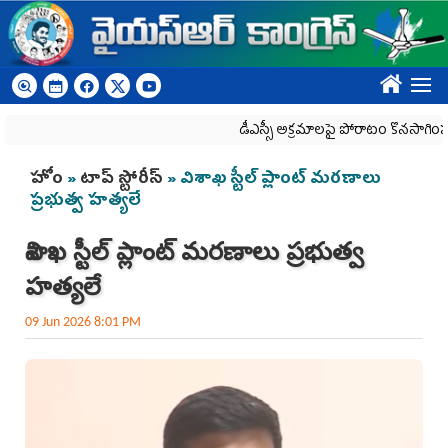
Skip to main content
????
డీఎస్సీ అక్రమాలపై పోరాటం కొనసాగింపు
You are here
హోం
»
టాప్ స్టోరీస్
» విశాఖ స్టీల్ ప్లాంట్ మరణాలు
ప్రభుత్వ హత్యలే
విశాఖ స్టీల్ ప్లాంట్ మరణాలు ప్రభుత్వ
హత్యలే
09 Jun 2026 8:01 PM