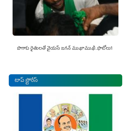
పొగాకు రైతుల‌తో వైయ‌స్ జ‌గ‌న్ ముఖాముఖి..ఫొటోలు1
టాప్ స్టోరీస్