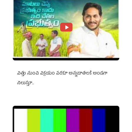
విత్తు నుంచి విక్రయం వరకూ అన్నదాతలకి అండగా
నిలుస్తూ..