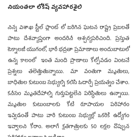
నియంతలా లోకేష్ వ్యవహారశైలి
నిన్న విశాఖ స్టీల్ ప్లాంట్ లో జరిగిన ఘటన రాష్ట్ర ప్రజలతో
పాటు దేశవ్యాప్తంగా అందరినీ ఆశ్చర్యపరిచింది. ప్రస్తుత
టెక్నాలజీ యుగంలో, భారీ భద్రతా ప్రమాణాలు అందుబాటులో
ఉన్న కాలంలో ఇంత మంది ప్రాణాలు కోల్పోవడం ఏంటనే
ప్రశ్నలు తలెత్తుతున్నాయి. మా వంతుగా మృతులు,
బాధితుల కుటుంబ సభ్యుల్ని కలిసి ఓదార్చే ప్రయత్నం చేశాం.
కనీసం మృతదేహాల్ని గుర్తుపట్టలేని పరిస్ధితులు ఉన్నాయి.
మృతుల కుటుంబాలకు కోటి రూపాయల పరిహారం
ఇవ్వడంతో పాటు వారి కుటుంబ సభ్యుల్లో ఒకరికి ఉద్యోగం
ఇవ్వాలని కోరాం. అలాగే క్షతగాత్రులకు 50 లక్షల చొప్పున