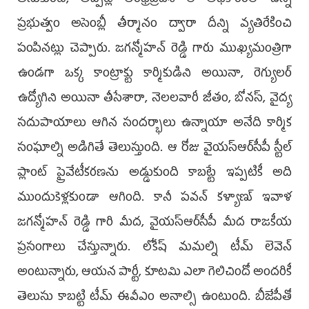
ప్రభుత్వం అసెంబ్లీ తీర్మానం ద్వారా దీన్ని వ్యతిరేకించి
పంపినట్లు చెప్పారు. జగన్మోహన్ రెడ్డి గారు ముఖ్యమంత్రిగా
ఉండగా ఒక్క కాంట్రాక్టు కార్మికుడిని అయినా, రెగ్యులర్
ఉద్యోగిని అయినా తీసేశారా, నెలలవారీ జీతం, బోనస్, వైద్య
సదుపాయాలు ఆగిన సందర్భాలు ఉన్నాయా అనేది కార్మిక
సంఘాల్ని అడిగితే తెలుస్తుంది. ఆ రోజు వైయ‌స్ఆర్‌సీపీ స్టీల్
ప్లాంట్ ప్రైవేటీకరణను అడ్డుకుంది కాబట్టే ఇప్పటికీ అది
ముందుకెళ్లకుండా ఆగింది. కానీ పవన్ కళ్యాణ్ ఇవాళ
జగన్మోహన్ రెడ్డి గారి మీద, వైయ‌స్ఆర్‌సీపీ మీద రాజకీయ
ప్రసంగాలు చేస్తున్నారు. లోకేష్ మమల్ని టీమ్ లెవెన్
అంటున్నారు, ఆయన పార్టీ, కూటమి ఎలా గెలిచిందో అందరికీ
తెలుసు కాబట్టి టీమ్ ఈవీఎం అనాల్సి ఉంటుంది. బీజేపీతో