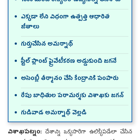
1800 మంది రెగ్యులర్ ఉద్యోగుల్నీ తీసేశారు
ఎక్కడా లేని విధంగా ఉత్పత్తి ఆధారిత
జీతాలు
గుర్తుచేసిన అమర్నాథ్
స్టీల్ ప్లాంట్ ప్రైవేటీకరణ అడ్డుకుంది జగనే
అసెంబ్లీ తీర్మానం చేసి కేంద్రానికి పంపారు
రేపు బాధితుల పరామర్శకు విశాఖకు జగన్
గుడివాడ అమర్నాథ్ వెల్లడి
విశాఖపట్నం:
దేశాన్ని ఒక్కసారిగా ఉలిక్కిపడేలా చేసిన