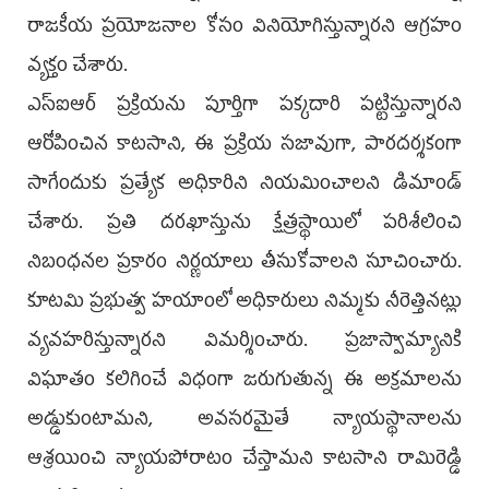
రాజకీయ ప్రయోజనాల కోసం వినియోగిస్తున్నారని ఆగ్రహం
వ్యక్తం చేశారు.
ఎస్‌ఐఆర్ ప్రక్రియను పూర్తిగా పక్కదారి పట్టిస్తున్నారని
ఆరోపించిన కాటసాని, ఈ ప్రక్రియ సజావుగా, పారదర్శకంగా
సాగేందుకు ప్రత్యేక అధికారిని నియమించాలని డిమాండ్
చేశారు. ప్రతి దరఖాస్తును క్షేత్రస్థాయిలో పరిశీలించి
నిబంధనల ప్రకారం నిర్ణయాలు తీసుకోవాలని సూచించారు.
కూటమి ప్రభుత్వ హయాంలో అధికారులు నిమ్మకు నీరెత్తినట్లు
వ్యవహరిస్తున్నారని విమర్శించారు. ప్రజాస్వామ్యానికి
విఘాతం కలిగించే విధంగా జరుగుతున్న ఈ అక్రమాలను
అడ్డుకుంటామని, అవసరమైతే న్యాయస్థానాలను
ఆశ్రయించి న్యాయపోరాటం చేస్తామని కాటసాని రామిరెడ్డి