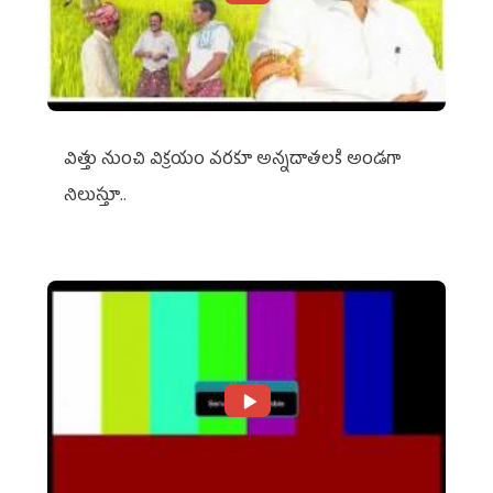
విత్తు నుంచి విక్రయం వరకూ అన్నదాతలకి అండగా
నిలుస్తూ..