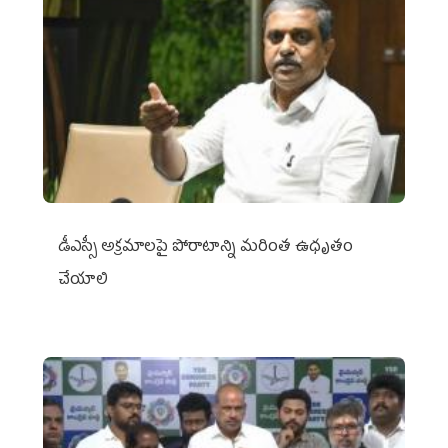
డీఎస్సీ అక్రమాలపై పోరాటాన్ని మరింత ఉధృతం
చేయాలి