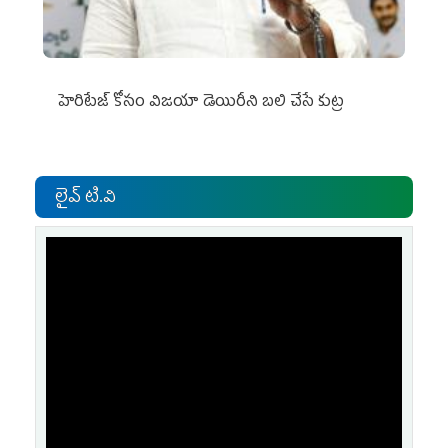
హెరిటేజ్ కోసం విజయా డెయిరీని బలి చేసే కుట్ర‌
లైవ్ టి.వి