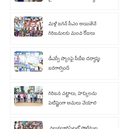
వరకు పోరాటం
మళ్లీ జగన్ సీఎం అయితేనే
గిరిజనులకు మంచి రోజులు
డీఎస్సీ స్కాంపై సీబీఐ దర్యాప్తు
జరగాల్సిందే
గిరిజన చట్టాలు, హక్కులను
పటిష్టంగా అమలు చేయాలి