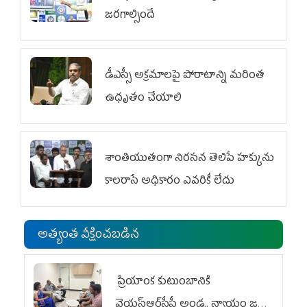
జరగాల్సిందే
డీఎస్సీ అక్రమాలపై పోరాటాన్ని మరింత
ఉధృతం చేయాలి
శాంతియుతంగా నిరసన తెలిపే హక్కును
కాలరాసే అధికారం ఎవరికీ లేదు
అత్యంత వీక్షించబడిన
ప్రియాంక కుటుంబానికి
వైయ‌స్ఆర్‌సీపీ అండ.. న్యాయం జరిగే