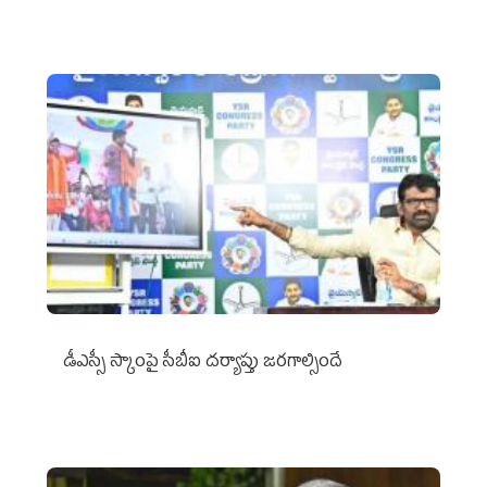
డీఎస్సీ స్కాంపై సీబీఐ దర్యాప్తు జరగాల్సిందే