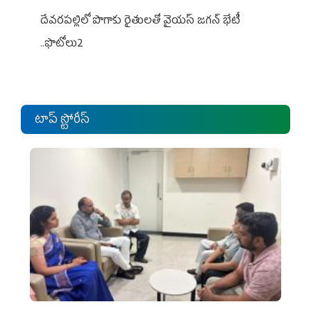
దేవరపల్లిలో పొగాకు రైతులతో వైయస్ జగన్ భేటీ
..ఫొటోలు2
టాప్ స్టోరీస్