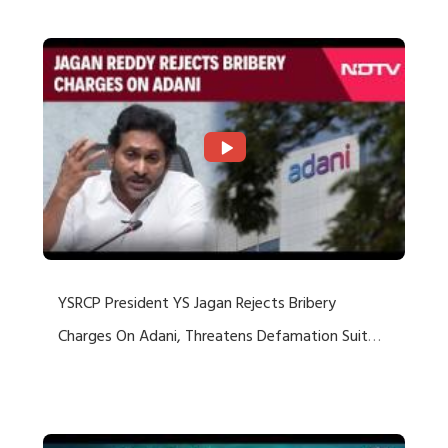
YSRCP President YS Jagan Rejects Bribery
Charges On Adani, Threatens Defamation Suit
Against Media Groups