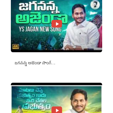
జగనన్న అజెండా సాంగ్….