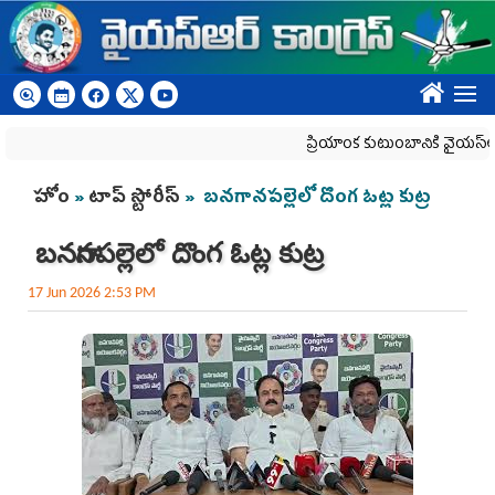
Skip to main content
????
ప్రియాంక కుటుంబానికి వైయ‌స్ఆర్‌సీప
You are here
హోం
»
టాప్ స్టోరీస్
» బనగానపల్లెలో దొంగ ఓట్ల కుట్ర
బనగానపల్లెలో దొంగ ఓట్ల కుట్ర
17 Jun 2026 2:53 PM