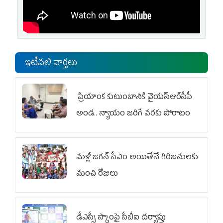
ఇటీవలి వార్తలు
ప్రియాంక కుటుంబానికి వైయ‌స్ఆర్‌సీపీ
అండ.. న్యాయం జరిగే వరకు పోరాటం
మళ్లీ జగన్ సీఎం అయితేనే గిరిజనులకు
మంచి రోజులు
డీఎస్సీ స్కాంపై సీబీఐ దర్యాప్తు