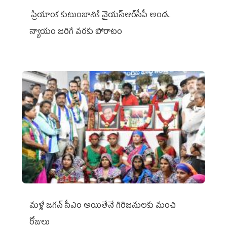
ప్రియాంక కుటుంబానికి వైయ‌స్ఆర్‌సీపీ అండ..
న్యాయం జరిగే వరకు పోరాటం
మళ్లీ జగన్ సీఎం అయితేనే గిరిజనులకు మంచి
రోజులు