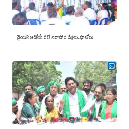
వైయ‌స్ఆర్‌సీపీ రిలే నిరాహార దీక్షలు..ఫొటోలు