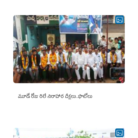
మూడో రోజు రిలే నిరాహార దీక్షలు..ఫొటోలు