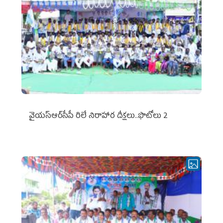
వైయ‌స్ఆర్‌సీపీ రిలే నిరాహార దీక్షలు..ఫొటోలు 2