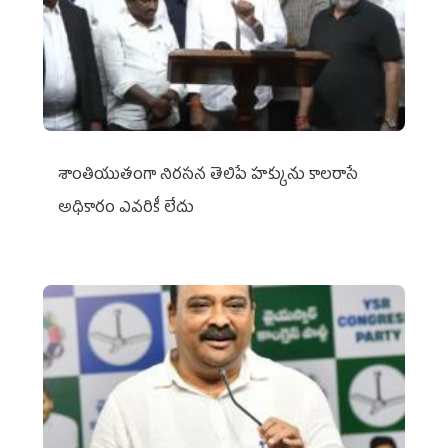
శాంతియుతంగా నిరసన తెలిపే హక్కును కాలరాసే
అధికారం ఎవరికీ లేదు