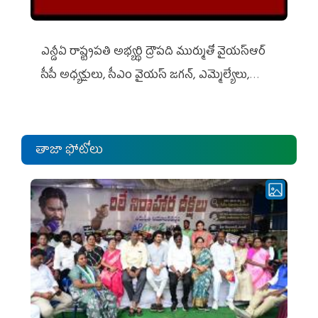
ఎన్డీఏ రాష్ట్ర‌ప‌తి అభ్య‌ర్థి ద్రౌప‌ది ముర్ముతో వైయ‌స్ఆర్
సీపీ అధ్య‌క్షులు, సీఎం వైయ‌స్ జ‌గ‌న్, ఎమ్మెల్యేలు,
ఎంపీల స‌మావేశం
తాజా ఫోటోలు