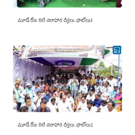
మూడో రోజు రిలే నిరాహార దీక్షలు..ఫొటోలు3
మూడో రోజు రిలే నిరాహార దీక్షలు..ఫొటోలు2