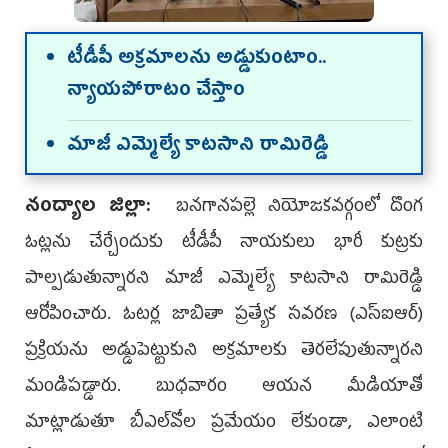
టీడీపీ అక్రమాలను అడ్డుకుంటాం..
న్యాయపోరాటం చేస్తాం
మాజీ ఎమ్మెల్యే కాటసాని రామిరెడ్డి
నంద్యాల జిల్లా:
బనగానపల్లె నియోజకవర్గంలో దొంగ
ఓట్లను చేర్చేందుకు టీడీపీ నాయకులు భారీ కుట్రకు
పాల్పడుతున్నారని మాజీ ఎమ్మెల్యే కాటసాని రామిరెడ్డి
ఆరోపించారు. ఓటర్ల జాబితా ప్రత్యేక సవరణ (ఎస్‌ఐఆర్)
ప్రక్రియను అడ్డుపెట్టుకుని అక్రమాలకు తెరలేపుతున్నారని
మండిపడ్డారు. బుధ‌వారం ఆయ‌న మీడియాతో
మాట్లాడుతూ బీఎల్‌వోల ప్రమేయం లేకుండా, ఎలాంటి