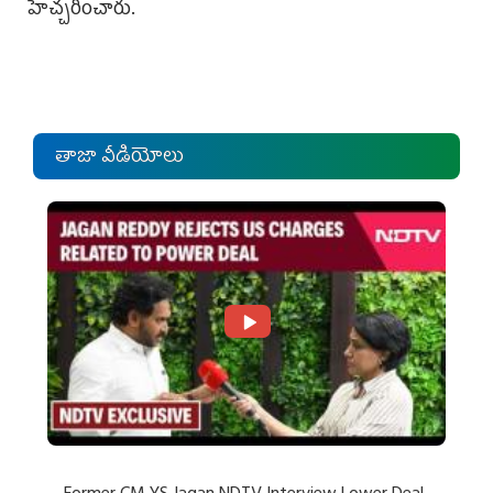
హెచ్చరించారు.
తాజా వీడియోలు