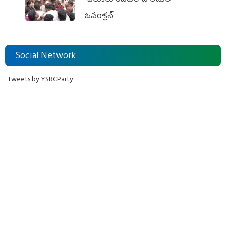
చిలుక‌లూరిపేట‌లో పోలీసుల
ఓవ‌రాక్ష‌న్‌
Social Network
Tweets by YSRCParty