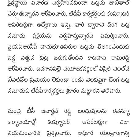
క్షేత్రస్థాయి విచారణ నిర్వహించకుండా ఓట్లను జాబితాలో
చేర్చుతున్నారని ఆరోపించారు. టీడీపీ కార్యకర్తలకు కంప్యూటర్
ఆపరేటర్లుగా ఉద్యోగాలు ఇచ్చి, వారి ద్వారానే దొంగ ఓట్ల
నమోదు ప్రక్రియను నిర్వహిస్తున్నారని విమర్శించారు.
వైయ‌స్ఆర్‌సీపీ సానుభూతిపరుల ఓట్లను తొలగించేందుకు
పెద్ద ఎత్తున కుట్ర జరుగుతోందని కాటసాని రామిరెడ్డి
ఆరోపించారు. బనగానపల్లె నియోజకవర్గంలో ఏప్రిల్ నెలలోనే
బీఎల్‌వోల ప్రమేయం లేకుండా రెండు వేలకుపైగా దొంగ ఓట్ల
నమోదుకు టీడీపీ కార్యకర్తలు శ్రీకారం చుట్టారని తెలిపారు.
మంత్రి బీసీ జనార్ధన్ రెడ్డి బంధువులను రెవెన్యూ
కార్యాలయాల్లో కంప్యూటర్ ఆపరేటర్లుగా ఎలా
నియమించారని ప్రశ్నించారు. అధికార యంత్రాంగాన్ని