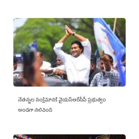
నేతన్నల సంక్షేమానికి వైయ‌స్ఆర్‌సీపీ ప్రభుత్వం
అండగా నిలిచింది