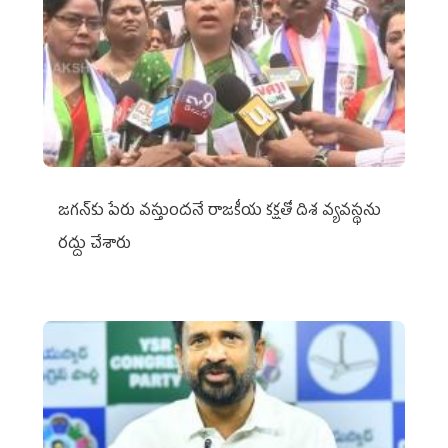
జగన్‌కు పేరు వస్తుందనే రాజకీయ కక్షతో దిశ వ్య‌వ‌స్థ‌ను
రద్దు చేశారు