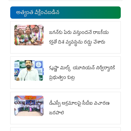
అత్యంత వీక్షించబడిన
జగన్‌కు పేరు వస్తుందనే రాజకీయ
కక్షతో దిశ వ్య‌వ‌స్థ‌ను రద్దు చేశారు
కృష్ణా మిల్క్‌ యూనియన్‌ నిర్వీర్యానికి
ప్రభుత్వం కుట్ర
డీఎస్సీ అక్రమాలపై సీబీఐ విచారణ
జరపాలి