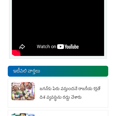
ఇటీవలి వార్తలు
జగన్‌కు పేరు వస్తుందనే రాజకీయ కక్షతో
దిశ వ్య‌వ‌స్థ‌ను రద్దు చేశారు