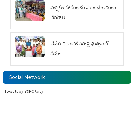
ఎన్నికల హామీలను వెంటనే అమలు
చేయాలి
చేనేత రంగానికి గత ప్రభుత్వంలో
ధీమా
Social Network
Tweets by YSRCParty