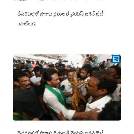
దేవరపల్లిలో పొగాకు రైతులతో వైయస్ జగన్ భేటీ
..ఫొటోలు2