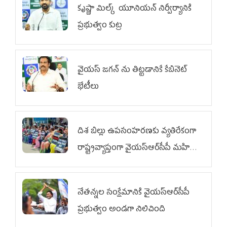
కృష్ణా మిల్క్‌ యూనియన్‌ నిర్వీర్యానికి
ప్రభుత్వం కుట్ర
వైయ‌స్ జగన్‌ ను తిట్టడానికే కేబినెట్‌
భేటీలు
దిశ బిల్లు ఉపసంహరణకు వ్యతిరేకంగా
రాష్ట్రవ్యాప్తంగా వైయ‌స్ఆర్‌సీపీ మహిళా
విభాగం ఆందోళనలు
నేతన్నల సంక్షేమానికి వైయ‌స్ఆర్‌సీపీ
ప్రభుత్వం అండగా నిలిచింది