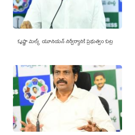
కృష్ణా మిల్క్‌ యూనియన్‌ నిర్వీర్యానికి ప్రభుత్వం కుట్ర