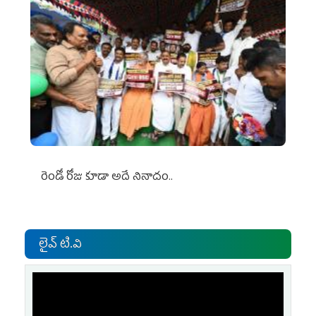
రెండో రోజు కూడా అదే నినాదం..
లైవ్ టి.వి