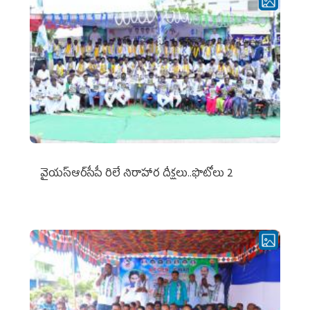
వైయ‌స్ఆర్‌సీపీ రిలే నిరాహార దీక్షలు..ఫొటోలు 2