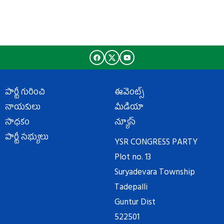
పార్టీ గురించి
ఈవెంట్స్
నాయకులు
మీడియా
సాధకం
న్యూస్
పార్టీ సభ్యులు
YSR CONGRESS PARTY
Plot no. 13
Suryadevara Township
Tadepalli
Guntur Dist
522501