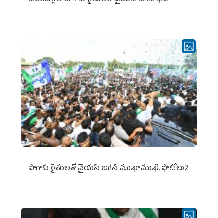
దేవరపల్లిలో పొగాకు రైతులతో వైయస్ జగన్ భేటీ
పొగాకు రైతుల‌తో వైయ‌స్ జ‌గ‌న్ ముఖాముఖి..ఫొటోలు2