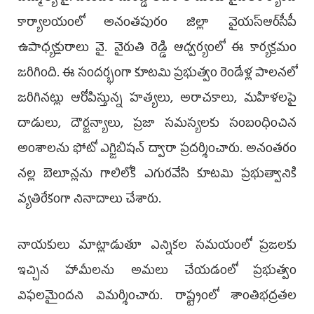
కార్యాలయంలో అనంతపురం జిల్లా వైయ‌స్ఆర్‌సీపీ
ఉపాధ్యక్షురాలు వై. నైరుతి రెడ్డి ఆధ్వర్యంలో ఈ కార్యక్రమం
జరిగింది. ఈ సందర్భంగా కూటమి ప్రభుత్వం రెండేళ్ల పాలనలో
జరిగినట్లు ఆరోపిస్తున్న హత్యలు, అరాచకాలు, మహిళలపై
దాడులు, దౌర్జన్యాలు, ప్రజా సమస్యలకు సంబంధించిన
అంశాలను ఫోటో ఎగ్జిబిషన్ ద్వారా ప్రదర్శించారు. అనంతరం
నల్ల బెలూన్లను గాలిలోకి ఎగురవేసి కూటమి ప్రభుత్వానికి
వ్యతిరేకంగా నినాదాలు చేశారు.
నాయకులు మాట్లాడుతూ ఎన్నికల సమయంలో ప్రజలకు
ఇచ్చిన హామీలను అమలు చేయడంలో ప్రభుత్వం
విఫలమైందని విమర్శించారు. రాష్ట్రంలో శాంతిభద్రతల