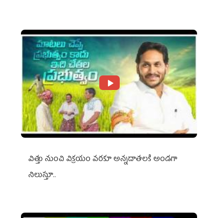
విత్తు నుంచి విక్రయం వరకూ అన్నదాతలకి అండగా
నిలుస్తూ..