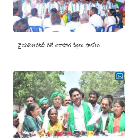
వైయ‌స్ఆర్‌సీపీ రిలే నిరాహార దీక్షలు..ఫొటోలు