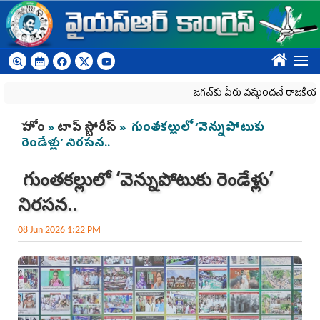
Skip to main content
????
జగన్‌కు పేరు వస్తుందనే రాజకీయ కక్షతో దిశ వ
You are here
హోం
»
టాప్ స్టోరీస్
» గుంతకల్లులో ‘వెన్నుపోటుకు
రెండేళ్లు’ నిరసన..
గుంతకల్లులో ‘వెన్నుపోటుకు రెండేళ్లు’
నిరసన..
08 Jun 2026 1:22 PM