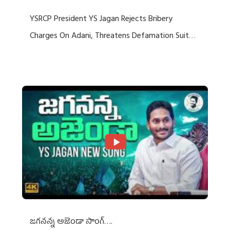
YSRCP President YS Jagan Rejects Bribery
Charges On Adani, Threatens Defamation Suit
Against Media Groups
జగనన్న అజెండా సాంగ్….