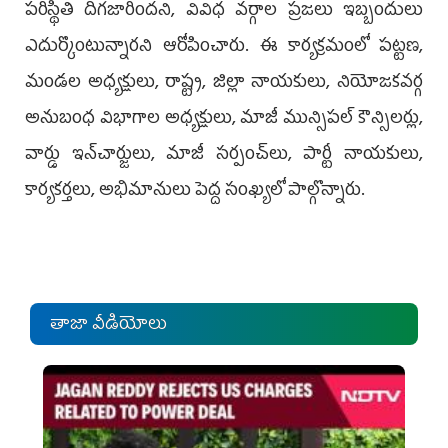
పరిస్థితి దిగజారిందని, వివిధ వర్గాల ప్రజలు ఇబ్బందులు
ఎదుర్కొంటున్నారని ఆరోపించారు. ఈ కార్యక్రమంలో పట్టణ,
మండల అధ్యక్షులు, రాష్ట్ర, జిల్లా నాయకులు, నియోజకవర్గ
అనుబంధ విభాగాల అధ్యక్షులు, మాజీ మున్సిపల్ కౌన్సిలర్లు,
వార్డు ఇన్‌చార్జులు, మాజీ సర్పంచ్‌లు, పార్టీ నాయకులు,
కార్యకర్తలు, అభిమానులు పెద్ద సంఖ్యలో పాల్గొన్నారు.
తాజా వీడియోలు