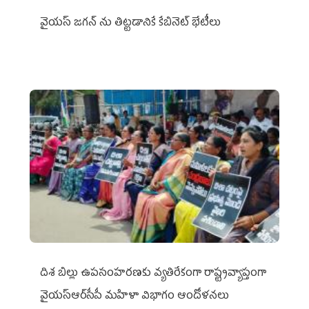
వైయ‌స్ జగన్‌ ను తిట్టడానికే కేబినెట్‌ భేటీలు
దిశ బిల్లు ఉపసంహరణకు వ్యతిరేకంగా రాష్ట్రవ్యాప్తంగా
వైయ‌స్ఆర్‌సీపీ మహిళా విభాగం ఆందోళనలు