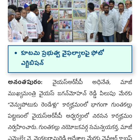
కూటమి ప్రభుత్వ వైఫల్యాలపై ఫోటో
ఎగ్జిబిషన్
అనంత‌పురం:
వైయ‌స్ఆర్‌సీపీ అధినేత, మాజీ
ముఖ్యమంత్రి వైయస్ జగన్‌మోహన్ రెడ్డి పిలుపు మేరకు
“వెన్నుపోటుకు రెండేళ్లు” కార్యక్రమంలో భాగంగా గుంతకల్లు
పట్టణంలో వైయ‌స్ఆర్‌సీపీ ఆధ్వర్యంలో నిరసన కార్యక్రమం
నిర్వహించారు. గుంతకల్లు నియోజకవర్గ సమన్వయకర్త, మాజీ
ఎమ్మెల్యే వై. వెంకటరామిరెడ్డి ఆదేశాల మేరకు వైవీఆర్ క్యాంప్