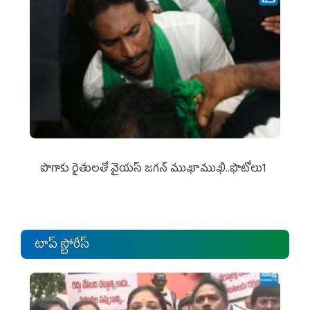
పొగాకు రైతుల‌తో వైయ‌స్ జ‌గ‌న్ ముఖాముఖి..ఫొటోలు1
టాప్ స్టోరీస్