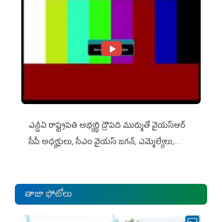
ఎన్డీఏ రాష్ట్ర‌ప‌తి అభ్య‌ర్థి ద్రౌప‌ది ముర్ముతో వైయ‌స్ఆర్
సీపీ అధ్య‌క్షులు, సీఎం వైయ‌స్ జ‌గ‌న్, ఎమ్మెల్యేలు,
ఎంపీల స‌మావేశం
తాజా ఫోటోలు