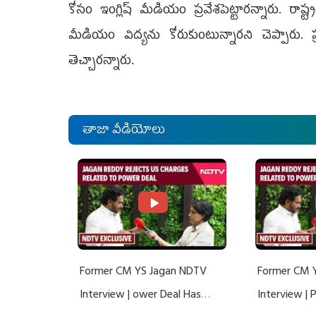
కోసం ఇంగ్లిష్‌ మీడియం ప్రవేశపెట్టారన్నారు. రాష్ట
మీడియం విద్యను కోరుకుంటున్నారని చెప్పారు.
తెచ్చారన్నారు.
తాజా వీడియోలు
Former CM YS Jagan NDTV
Former CM 
Interview | ower Deal Has
Interview |