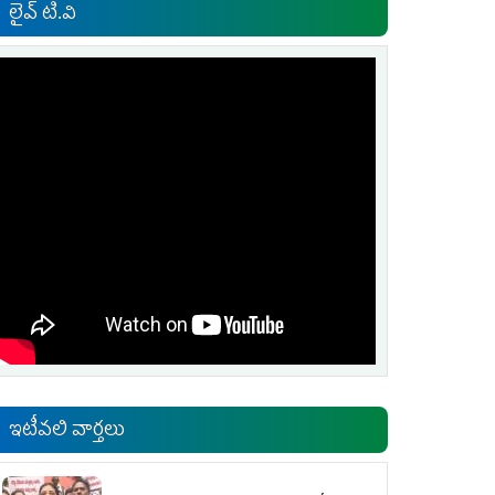
లైవ్ టి.వి
ఇటీవలి వార్తలు