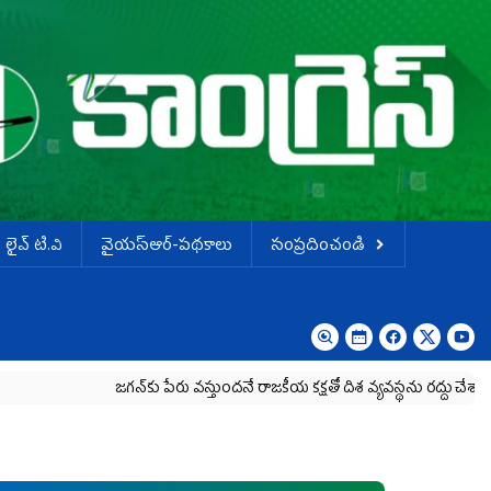
లైవ్ టి.వి
వైయస్ఆర్-పథకాలు
సంప్రదించండి
జగన్‌కు పేరు వస్తుందనే రాజకీయ కక్షతో దిశ వ్య‌వ‌స్థ‌ను రద్దు చేశారు
కృష్ణా