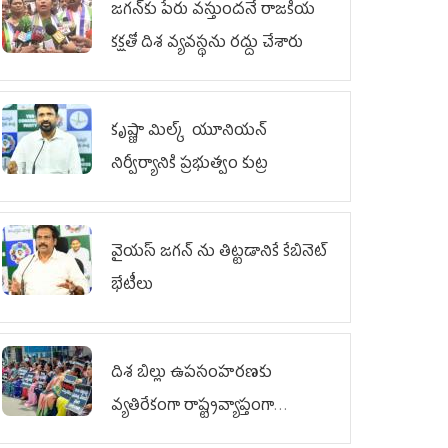
జగన్‌కు పేరు వస్తుందనే రాజకీయ
కక్షతో దిశ వ్య‌వ‌స్థ‌ను రద్దు చేశారు
కృష్ణా మిల్క్‌ యూనియన్‌
నిర్వీర్యానికి ప్రభుత్వం కుట్ర
వైయ‌స్ జగన్‌ ను తిట్టడానికే కేబినెట్‌
భేటీలు
దిశ బిల్లు ఉపసంహరణకు
వ్యతిరేకంగా రాష్ట్రవ్యాప్తంగా
వైయ‌స్ఆర్‌సీపీ మహిళా విభాగం