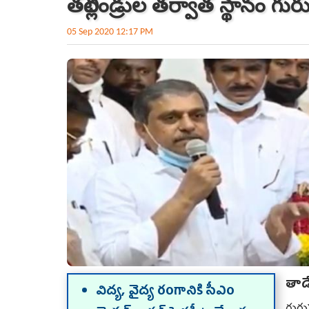
తల్లిదండ్రుల తర్వాత స్థానం గు
05 Sep 2020 12:17 PM
తాడే
విద్య, వైద్య రంగానికి సీఎం