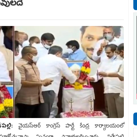
రువులదే
పల్లి:
వైయస్‌ఆర్‌ కాంగ్రెస్‌ పార్టీ కేంద్ర కార్యాలయంలో