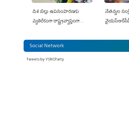
దిశ బిల్లు ఉపసంహరణకు
నేతన్నల సంక్ష
వ్యతిరేకంగా రాష్ట్రవ్యాప్తంగా
వైయ‌స్ఆర్‌సీప
వైయ‌స్ఆర్‌సీపీ మహిళా విభాగం
అండగా నిలిచ
ఆందోళనలు
Social Network
Tweets by YSRCParty