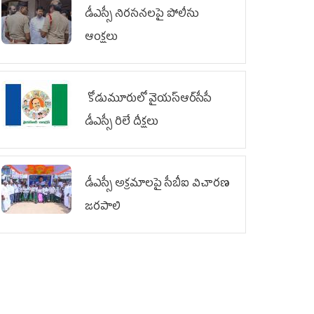
డీఎస్సీ నిరసనలపై పోలీసు
ఆంక్షలు
కోడుమూరులో వైయ‌స్ఆర్‌సీపీ
డీఎస్సీ రిలే దీక్షలు
డీఎస్సీ అక్రమాలపై సీబీఐ విచారణ
జరపాలి