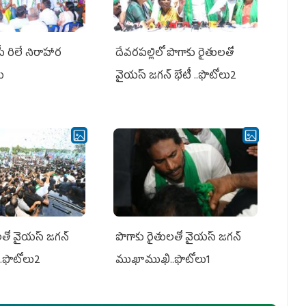
పీ రిలే నిరాహార
దేవరపల్లిలో పొగాకు రైతులతో
లు
వైయస్ జగన్ భేటీ ..ఫొటోలు2
తో వైయ‌స్ జ‌గ‌న్
పొగాకు రైతుల‌తో వైయ‌స్ జ‌గ‌న్
.ఫొటోలు2
ముఖాముఖి..ఫొటోలు1