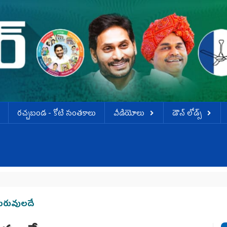
ర‌చ్చ‌బండ‌ - కోటి సంత‌కాలు
వీడియోలు
డౌన్ లోడ్స్
 గురువులదే