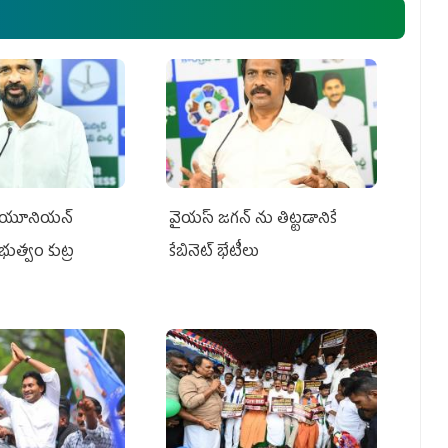
్‌ యూనియన్‌
వైయ‌స్ జగన్‌ ను తిట్టడానికే
ప్రభుత్వం కుట్ర
కేబినెట్‌ భేటీలు