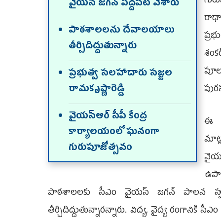
గుర
వైయస్‌ జగన్‌ పెద్దపీట వేశారు
రాధాక
పాఠశాలలను దేవాలయాలు
ప్రభ
తీర్చిదిద్దుతున్నారు
శంకర
పూలమ
ప్రభుత్వ సలహాదారు సజ్జల
రామకృష్ణారెడ్డి
పురస
వైయస్‌ఆర్‌ సీపీ కేంద్ర
ఈ స
కార్యాలయంలో ఘనంగా
మాట్
గురుపూజోత్సవం
వైయ
ఉపా
పాఠశాలలకు సీఎం వైయస్‌ జగన్‌ పాలన స్
తీర్చిదిద్దుతున్నారన్నారు. విద్య, వైద్య రంగానికి సీఎ