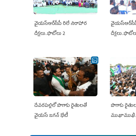
వైయ‌స్ఆర్‌సీపీ రిలే నిరాహార
వైయ‌స్ఆర్‌సీ
దీక్షలు..ఫొటోలు 2
దీక్షలు..ఫొటో
దేవరపల్లిలో పొగాకు రైతులతో
పొగాకు రైతుల‌
వైయస్ జగన్ భేటీ
ముఖాముఖి.