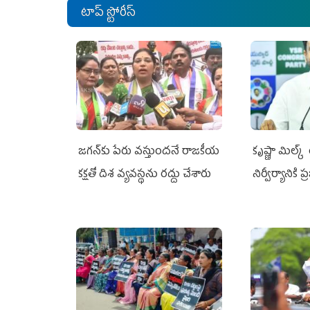
టాప్ స్టోరీస్
జగన్‌కు పేరు వస్తుందనే రాజకీయ
కృష్ణా మిల్క
కక్షతో దిశ వ్య‌వ‌స్థ‌ను రద్దు చేశారు
నిర్వీర్యానికి 