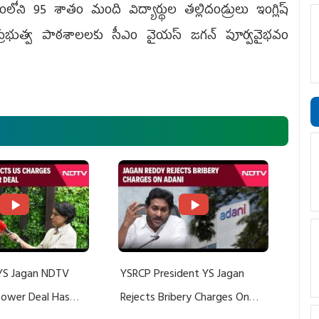
్రంలోని 95 శాతం మంది విద్యార్థుల తల్లిదండ్రులు ఇంగ్లిష్‌
 ప్రభుత్వ పాఠశాలలకు సీఎం వైయస్‌ జగన్‌ పూర్వవైభవం
YS Jagan NDTV
YSRCP President YS Jagan
 Power Deal Has
Rejects Bribery Charges On