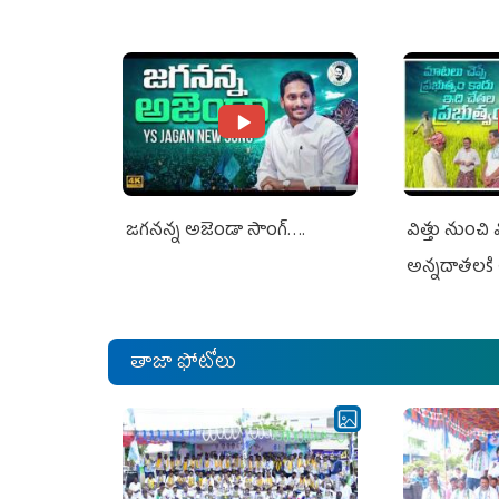
Nothing To Do With Adani: YS
Nothing To 
Jagan Rejects US Charges
Jagan Rejec
జగనన్న అజెండా సాంగ్….
విత్తు నుంచి
అన్నదాతలకి 
తాజా ఫోటోలు