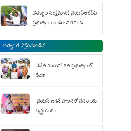
ఆందోళనలు
నేతన్నల సంక్షేమానికి వైయ‌స్ఆర్‌సీపీ
ప్రభుత్వం అండగా నిలిచింది
అత్యంత వీక్షించబడిన
చేనేత రంగానికి గత ప్రభుత్వంలో
ధీమా
వైయ‌స్ జగన్ పాలనలో చేనేతలకు
స్వర్ణయుగం