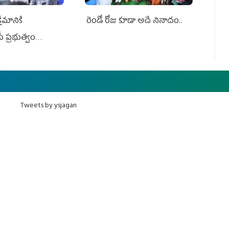
ేమానికి
రెండో రోజు కూడా అదే నినాదం..
ీ ప్రభుత్వం
ింది
Tweets by ysjagan