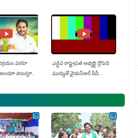
Do With Adani: YS
Adani, Threatens Defamation
ts US Charges
Suit Against Media Groups
 విక్రయం వరకూ
ఎన్డీఏ రాష్ట్ర‌ప‌తి అభ్య‌ర్థి ద్రౌప‌ది
అండగా నిలుస్తూ..
ముర్ముతో వైయ‌స్ఆర్ సీపీ
అధ్య‌క్షులు, సీఎం వైయ‌స్ జ‌గ‌న్,
ఎమ్మెల్యేలు, ఎంపీల స‌మావేశం