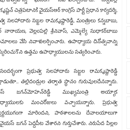
ుపూజోత్సవాన్ని ఘనంగా నివాళులర్పించారు. సర్వేపల్లి
ృష్ణన్‌ చిత్రపటానికి వైయస్‌ఆర్‌ కాంగ్రెస్‌ పార్టీ ప్రధాన కార్యదర్శి,
ుత్వ సలహాదారు సజ్జల రామకృష్ణారెడ్డి, మంత్రులు కన్నబాబు,
్‌ నారాయణ, వెల్లంపల్లి శ్రీనివాస్, ఎమ్మెల్యే సుధాకర్‌బాబు
ాలలు వేసి నివాళులర్పించారు. ఉపాధ్యాయ దినోత్సవాన్ని
్కరించుకొని ఉత్తమ ఉపాధ్యాయులను సత్కరించారు.
ందర్భంగా ప్రభుత్వ సలహాదారు సజ్జల రామకృష్ణారెడ్డి
లాడుతూ.. తల్లిదండ్రుల తర్వాత స్థానం గురువులదేనన్నారు.
స్‌ జగన్‌మోహన్‌రెడ్డి ముఖ్యమంత్రి అయ్యాక
ధ్యాయులకు మంచిరోజులు వచ్చాయన్నారు. ప్రభుత్వ
వర్ణయుగంగా మారిందని, పాఠశాలలను దేవాలయాలుగా
ం వైయస్‌ జగన్‌ పెద్దపీట వేశారని గుర్తుచేశారు. నిరుపేద పిల్లల