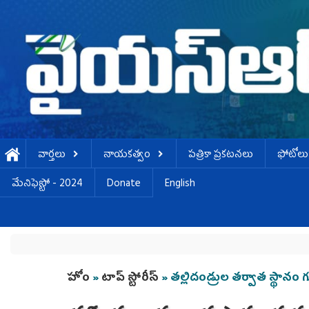
Skip to main content
వార్తలు
నాయకత్వం
పత్రికా ప్రకటనలు
ఫోటోలు
మేనిఫెస్టో - 2024
Donate
English
You are here
హోం
»
టాప్ స్టోరీస్
» తల్లిదండ్రుల తర్వాత స్థానం