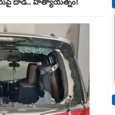
కారుపై దాడి.. హత్యాయత్నం!