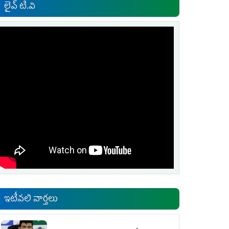
లైవ్ టి.వి
ఇటీవలి వార్తలు