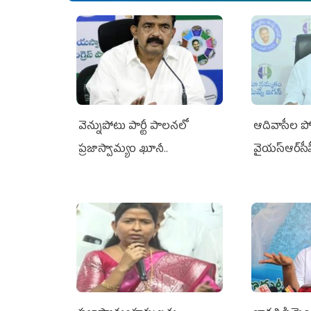
వెన్నుపోటు పార్టీ పాలనలో
ఆదివాసీల పో
ప్రజాస్వామ్యం ఖూనీ..
వైయ‌స్ఆర్‌స