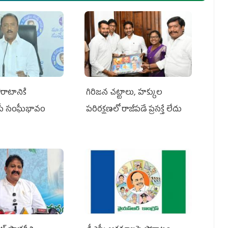
రాటానికి
గిరిజన చట్టాలు, హక్కుల
ీపీ సంఘీభావం
పరిరక్షణలో రాజీపడే ప్రసక్తే లేదు