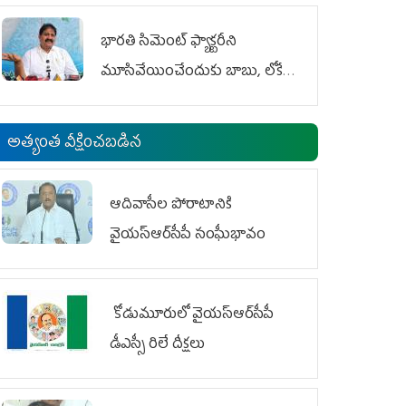
భారతి సిమెంట్ ఫ్యాక్టరీని
మూసివేయించేందుకు బాబు, లోకేశ్
కుట్ర
అత్యంత వీక్షించబడిన
ఆదివాసీల పోరాటానికి
వైయ‌స్ఆర్‌సీపీ సంఘీభావం
కోడుమూరులో వైయ‌స్ఆర్‌సీపీ
డీఎస్సీ రిలే దీక్షలు