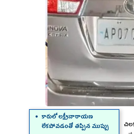
కారులో లక్ష్మీనారాయణ
చిల
లేకపోవడంతో తప్పిన ముప్పు