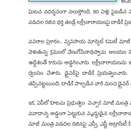
అనేం
ఘటన నిదర్శనంగా నిలుస్తోంది. 80 ఏళ్లు పైబడిన వ
విడదల రజిని భర్త తండ్రి లక్ష్మీనారాయణపై దాడికి 
వివరాల ప్రకారం.. వ్యవసాయ మార్కెట్‌ కమిటీ మాజీ 
వెళుతున్న క్రమంలో వేణుగోపినాథస్వామి ఆలయం
ఉద్దేశంతో కారును అడ్డగించారు. లక్ష్మీనారాయణను ఉద
ధ్వంసం చేశారు. డ్రైవర్‌పై దాడికి ప్రయత్నించా
తప్పినట్టయింది. దాడికి పాల్పడిన వారి నుంచి డ్రైవర
ఇక, ఏపీలో కూటమి ప్రభుత్వం వచ్చాక మాజీ మంత్రి వి
వివాదాన్ని అడ్డంగా పెట్టుకుని వృద్ధుడైన లక్ష
మాజీ మంత్రి విడదల రజినిపై ఎస్సీ, ఎస్టీ అట్రాసి