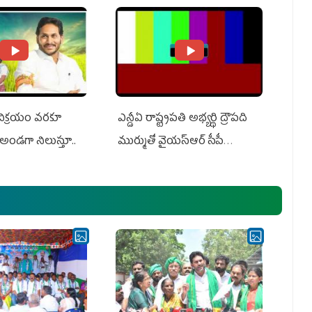
 విక్రయం వరకూ
ఎన్డీఏ రాష్ట్ర‌ప‌తి అభ్య‌ర్థి ద్రౌప‌ది
అండగా నిలుస్తూ..
ముర్ముతో వైయ‌స్ఆర్ సీపీ
అధ్య‌క్షులు, సీఎం వైయ‌స్ జ‌గ‌న్,
ఎమ్మెల్యేలు, ఎంపీల స‌మావేశం