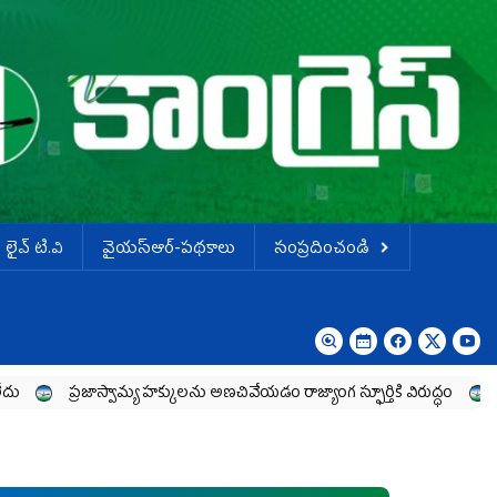
లైవ్ టి.వి
వైయస్ఆర్-పథకాలు
సంప్రదించండి
రజాస్వామ్య హక్కులను అణచివేయడం రాజ్యాంగ స్ఫూర్తికి విరుద్ధం
భారతి సిమెంట