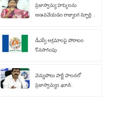
ప్రజాస్వామ్య హక్కులను
అణచివేయడం రాజ్యాంగ స్ఫూర్తికి
విరుద్ధం
డీఎస్సీ అక్రమాలపై పోరాటం
కొనసాగింపు
వెన్నుపోటు పార్టీ పాలనలో
ప్రజాస్వామ్యం ఖూనీ..