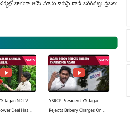
చర్యల్లో భాగంగా ఆమె మామ కారుపై దాడి జరిగినట్లు ప్రజలు
YS Jagan NDTV
YSRCP President YS Jagan
 Power Deal Has
Rejects Bribery Charges On
Do With Adani: YS
Adani, Threatens Defamation
ts US Charges
Suit Against Media Groups