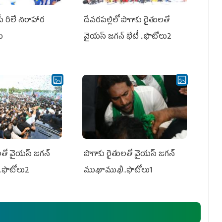
పీ రిలే నిరాహార
దేవరపల్లిలో పొగాకు రైతులతో
లు
వైయస్ జగన్ భేటీ ..ఫొటోలు2
తో వైయ‌స్ జ‌గ‌న్
పొగాకు రైతుల‌తో వైయ‌స్ జ‌గ‌న్
.ఫొటోలు2
ముఖాముఖి..ఫొటోలు1