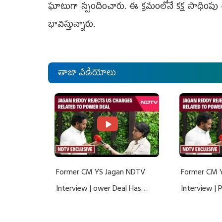
ఘాటుగా స్పందించారు. ఈ క్రమంలోనే కక్ష సాధింపు 
భావిస్తున్నారు.
తాజా వీడియోలు
Former CM YS Jagan NDTV
Former CM 
Interview | ower Deal Has
Interview |
Nothing To Do With Adani: YS
Nothing To 
Jagan Rejects US Charges
Jagan Rejec