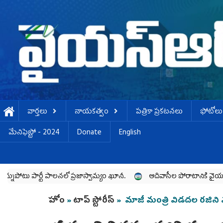
Skip to main content
వార్తలు
నాయకత్వం
పత్రికా ప్రకటనలు
ఫోటోలు
మేనిఫెస్టో - 2024
Donate
English
ర్టీ పాలనలో ప్రజాస్వామ్యం ఖూనీ..
ఆదివాసీల పోరాటానికి వైయ‌స్ఆర్‌సీపీ 
You are here
హోం
»
టాప్ స్టోరీస్
» మాజీ మంత్రి విడదల రజిని