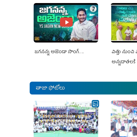
జగనన్న అజెండా సాంగ్….
విత్తు నుంచి
అన్నదాతలకి 
తాజా ఫోటోలు