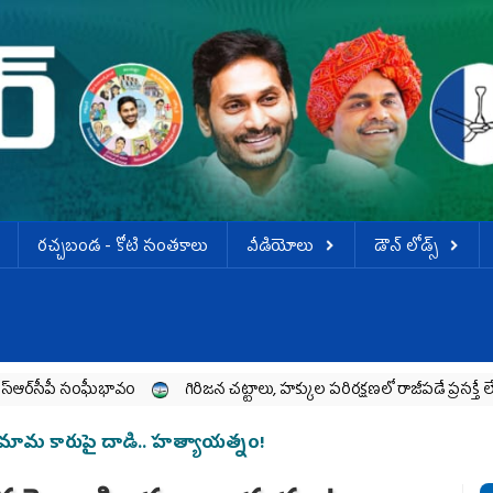
ర‌చ్చ‌బండ‌ - కోటి సంత‌కాలు
వీడియోలు
డౌన్ లోడ్స్
సంఘీభావం
గిరిజన చట్టాలు, హక్కుల పరిరక్షణలో రాజీపడే ప్రసక్తే లేదు
ప్
 మామ కారుపై దాడి.. హత్యాయత్నం!