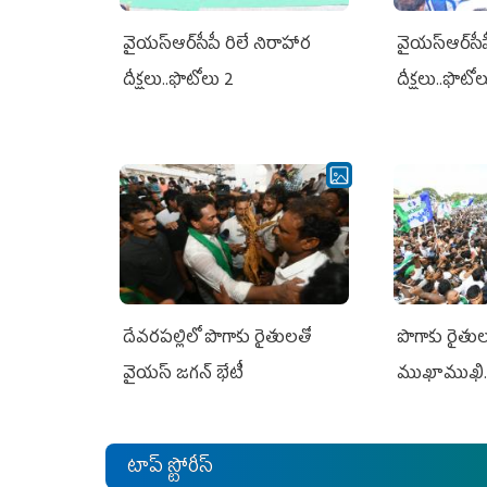
వైయ‌స్ఆర్‌సీపీ రిలే నిరాహార
వైయ‌స్ఆర్‌సీ
దీక్షలు..ఫొటోలు 2
దీక్షలు..ఫొటో
దేవరపల్లిలో పొగాకు రైతులతో
పొగాకు రైతుల‌
వైయస్ జగన్ భేటీ
ముఖాముఖి.
టాప్ స్టోరీస్