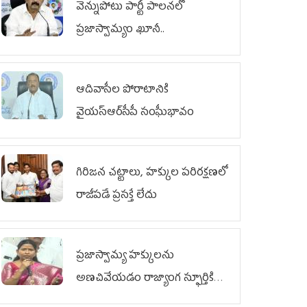
వెన్నుపోటు పార్టీ పాలనలో
ప్రజాస్వామ్యం ఖూనీ..
ఆదివాసీల పోరాటానికి
వైయ‌స్ఆర్‌సీపీ సంఘీభావం
గిరిజన చట్టాలు, హక్కుల పరిరక్షణలో
రాజీపడే ప్రసక్తే లేదు
ప్రజాస్వామ్య హక్కులను
అణచివేయడం రాజ్యాంగ స్ఫూర్తికి
విరుద్ధం