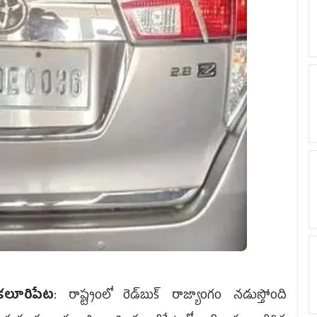
కలూరిపేట
: రాష్ట్రంలో రెడ్‌బుక్‌ రా­జ్యాంగం నడుస్తోంది