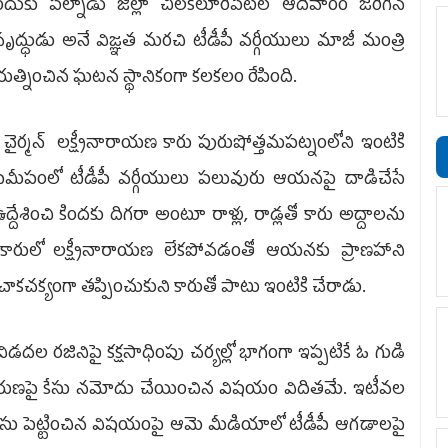
దుకు పల్నా­డు జిల్లా చిలకలూరిపేటలో ఆదివారం జరిగిన
ృద్ధుడు అనే విజ్ఞత మరచి టీడీపీ వర్గీయులు మాజీ మంత్రి
ప్రయత్నించిన ఘటన స్థానికంగా కలకలం రేపింది.
చైర్మన్‌ లక్ష్మీనారాయణ కారు పురుషోత్తమపట్నంలోని ఇంటికి
 సమీపంలో టీడీపీ వర్గీయులు పలువురు ఆయనపై దాడిచేసే
్దేశించి కిందకు దిగరా అంటూ రాళ్లు, రాడ్లతో కారు అద్దాలను
రు. కారులో లక్ష్మీనారాయణ లేకపోవడంతో ఆయనకు ప్రాణహాని
్‌ చాకచక్యంగా తప్పించుకుని కారుతో పాటు ఇంటికి చేరాడు.
డదల రజినిపై కక్షసాధింపు చర్యల్లో భాగంగా ఇప్పటికే ఓ గుడి
్మీనారాయణపై కేసు నమోదు చేయించిన విషయం విదితమే. ఇటీవల
టీ కేసు పెట్టించిన విషయంపై ఆమె మీడియాలో టీడీపీ ఆగడాలపై