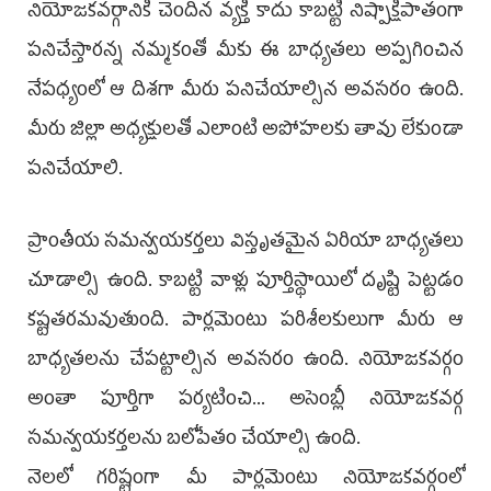
నియోజకవర్గానికి చెందిన వ్యక్తి కాదు కాబట్టి నిష్పాక్షిపాతంగా
పనిచేస్తారన్న నమ్మకంతో మీకు ఈ బాధ్యతలు అప్పగించిన
నేపధ్యంలో ఆ దిశగా మీరు పనిచేయాల్సిన అవసరం ఉంది.
మీరు జిల్లా అధ్యక్షులతో ఎలాంటి అపోహలకు తావు లేకుండా
పనిచేయాలి.
ప్రాంతీయ సమన్వయకర్తలు విస్తృతమైన ఏరియా బాధ్యతలు
చూడాల్సి ఉంది. కాబట్టి వాళ్లు పూర్తిస్థాయిలో దృష్టి పెట్టడం
కష్టతరమవుతుంది. పార్లమెంటు పరిశీలకులుగా మీరు ఆ
బాధ్యతలను చేపట్టాల్సిన అవసరం ఉంది. నియోజకవర్గం
అంతా పూర్తిగా పర్యటించి... అసెంబ్లీ నియోజకవర్గ
సమన్వయకర్తలను బలోపేతం చేయాల్సి ఉంది.
నెలలో గరిష్టంగా మీ పార్లమెంటు నియోజకవర్గంలో