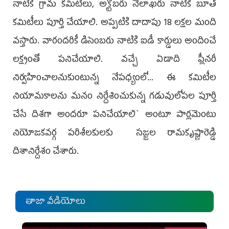
నాటికి గ్రామ కమిటీలు, అక్టోబరు నెలాఖరు నాటికి బూత్
కమిటీలు పూర్తి చేయాలి. అప్పటికి దాదాపు 18 లక్షల మంది
వస్తారు. వారందరికీ డిసెంబరు నాటికి ఐడీ కార్డులు అందించే
లక్ష్యంతో పనిచేయాలి. వచ్చే ఏడాది ప్లీనరీ
నిర్వహించాలనుకుంటున్న నేపధ్యంలో... ఈ కమిటీల
నియామకాలను మనం నిర్దేశించుకున్న గడువులోపల పూర్తి
చేసే దిశగా అందరూ పనిచేయాలి` అంటూ పార్లమెంటు
నియోజకవర్గ పరిశీలకులకు సజ్జల రామకృష్ణారెడ్డి
దిశానిర్దేశం చేశారు.
తాజా వీడియోలు