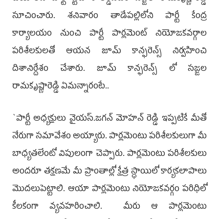
సూచించారు. శ‌నివారం తాడేప‌ల్లిలోని పార్టీ కేంద్ర
కార్యాల‌యం నుంచి పార్టీ పార్ల‌మెంట్ నియోజ‌క‌వ‌ర్గాల
ప‌రిశీల‌కుల‌తో ఆయ‌న జూమ్ కాన్ఫ‌రెన్స్ నిర్వ‌హించి
దిశానిర్దేశం చేశారు. జూమ్ కాన్ఫరెన్స్ లో సజ్జల
రామకృష్ణారెడ్డి ఏమన్నారంటే..
`పార్టీ అధ్యక్షులు వైయస్.జగన్ మోహ‌న్ రెడ్డి ఇప్పటికే మీతో
నేరుగా సమావేశం అయ్యారు. పార్లమెంటు పరిశీలకులుగా మీ
బాధ్యతలేంటో విపులంగా చెప్పారు. పార్లమెంటు పరిశీలకులు
అందరూ తక్షణమే మీ ప్రాంతాల్లో క్షేత్ర స్ధాయిలో కార్యకలాపాలు
మొదలుపెట్టాలి. ఆయా పార్లమెంటు నియోజకవర్గం పరిధిలో
కీలకంగా వ్యవహరించాలి. మీరు ఆ పార్లమెంటు