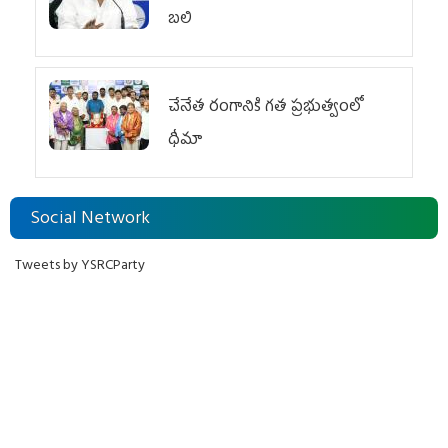
బ‌లి
చేనేత రంగానికి గత ప్రభుత్వంలో
ధీమా
Social Network
Tweets by YSRCParty