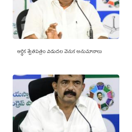
ఆర్థిక శ్వేతపత్రం విడుదల వెనుక అనుమానాలు