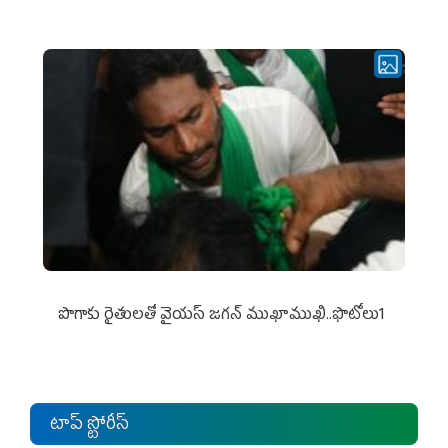
పొగాకు రైతుల‌తో వైయ‌స్ జ‌గ‌న్ ముఖాముఖి..ఫొటోలు1
టాప్ స్టోరీస్