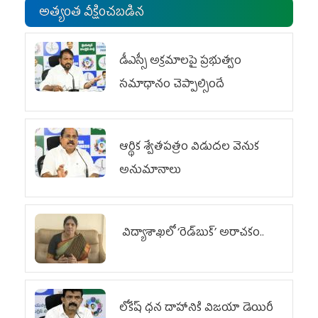
అత్యంత వీక్షించబడిన
డీఎస్సీ అక్రమాలపై ప్రభుత్వం
సమాధానం చెప్పాల్సిందే
ఆర్థిక శ్వేతపత్రం విడుదల వెనుక
అనుమానాలు
విద్యాశాఖలో ‘రెడ్‌బుక్’ అరాచకం..
లోకేష్ ధ‌న దాహానికి విజ‌యా డెయిరీ