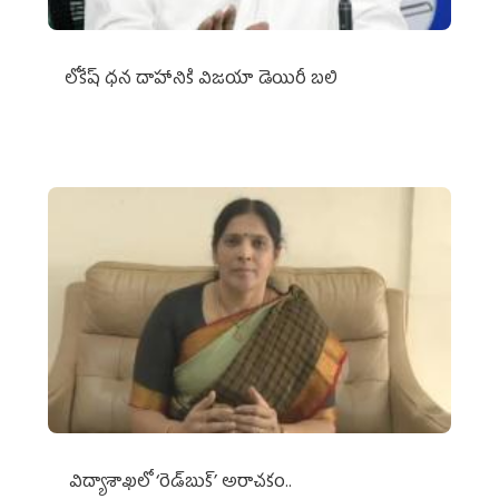
లోకేష్ ధ‌న దాహానికి విజ‌యా డెయిరీ బ‌లి
విద్యాశాఖలో ‘రెడ్‌బుక్’ అరాచకం..