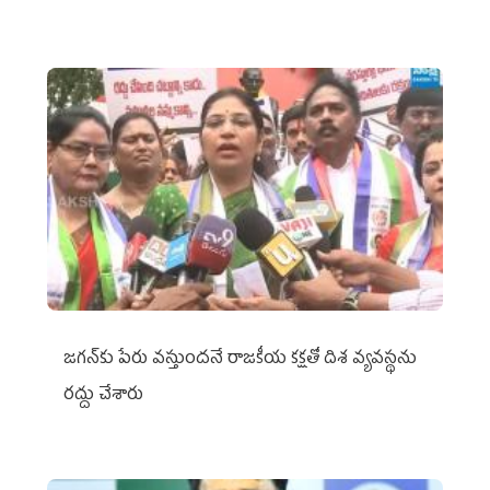
జగన్‌కు పేరు వస్తుందనే రాజకీయ కక్షతో దిశ వ్య‌వ‌స్థ‌ను
రద్దు చేశారు