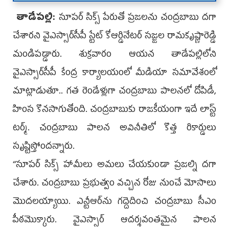
తాడేపల్లి:
సూపర్‌ సిక్స్‌ పేరుతో ప్రజలను చంద్రబాబు దగా
చేశారని వైఎస్సార్‌సీపీ స్టేట్ కోఆర్డినేటర్ సజ్జల రామకృష్ణారెడ్డి
మండిపడ్డారు. శుక్రవారం ఆయన తాడేపల్లిలోని
వైఎస్సార్‌సీపీ కేంద్ర కార్యాలయంలో మీడియా సమావేశంలో
మాట్లాడుతూ.. గత రెండేళ్లుగా చంద్రబాబు పాలనలో దోపిడీ,
హింస కొనసాగుతోంది. చంద్రబాబుకు రాజకీయంగా ఇదే లాస్ట్‌
టర్మ్. చంద్రబాబు పాలన అవినీతిలో కొత్త రికార్డులు
సృష్టిస్తోందన్నారు.
‘‘సూపర్‌ సిక్స్ హామీలు అమలు చేయకుండా ప్రజల్ని దగా
చేశారు. చంద్రబాబు ప్రభుత్వం వచ్చిన రోజు నుంచే మోసాలు
మొదలయ్యాయి. ఎన్టీఆర్‌ను గద్దెదించి చంద్రబాబు సీఎం
పీఠమొక్కారు. వైఎస్సార్‌ ఆదర్శవంతమైన పాలన