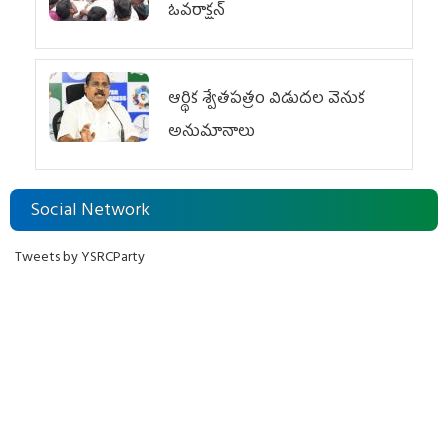
ఓవ‌రాక్ష‌న్‌
ఆర్థిక శ్వేతపత్రం విడుదల వెనుక
అనుమానాలు
Social Network
Tweets by YSRCParty