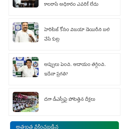
కాలరాసే అధికారం ఎవరికీ లేదు
హెరిటేజ్ కోసం విజయా డెయిరీని బలి
చేసే కుట్ర‌
అప్పులు పెంచి.. ఆదాయం తగ్గించి..
ఇదేనా ప్రగతి?
దగా డీఎస్సీపై పోటెత్తిన దీక్షలు
అత్యంత వీక్షించబడిన