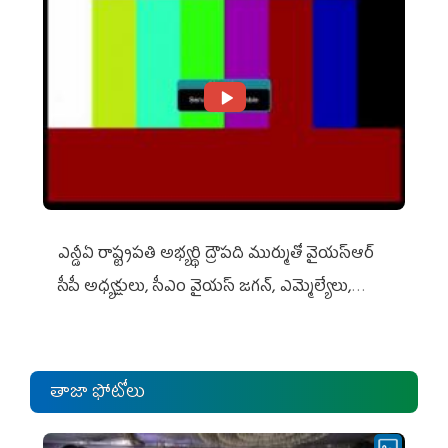
ఎన్డీఏ రాష్ట్ర‌ప‌తి అభ్య‌ర్థి ద్రౌప‌ది ముర్ముతో వైయ‌స్ఆర్
సీపీ అధ్య‌క్షులు, సీఎం వైయ‌స్ జ‌గ‌న్, ఎమ్మెల్యేలు,
ఎంపీల స‌మావేశం
తాజా ఫోటోలు