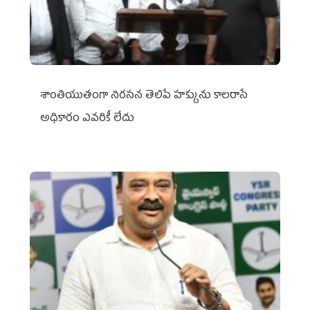
శాంతియుతంగా నిరసన తెలిపే హక్కును కాలరాసే
అధికారం ఎవరికీ లేదు