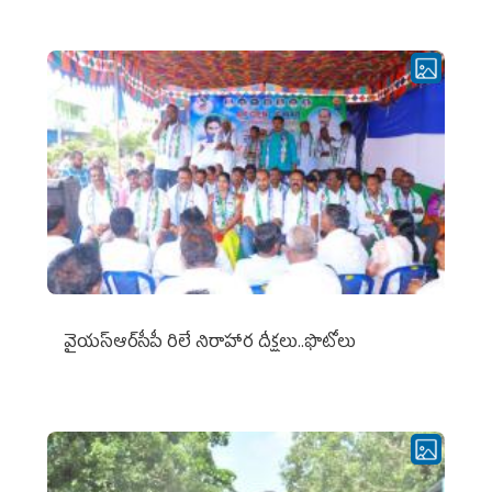
వైయ‌స్ఆర్‌సీపీ రిలే నిరాహార దీక్షలు..ఫొటోలు