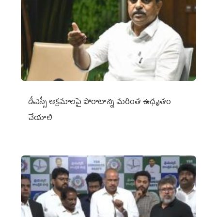
డీఎస్సీ అక్రమాలపై పోరాటాన్ని మరింత ఉధృతం
చేయాలి