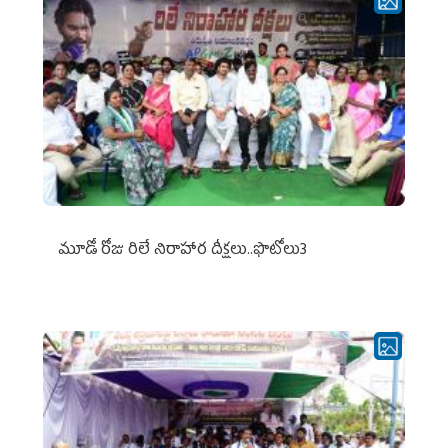
మూడో రోజు రిలే నిరాహార దీక్షలు..ఫొటోలు3