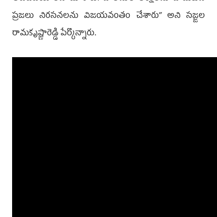
ప్రజలు నిరసనలను విజయవంతం చేశారు’’ అని సజ్జల
రామకృష్ణారెడ్డి పేర్కొన్నారు.