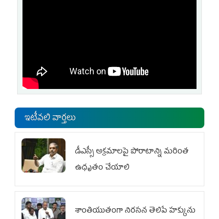
ఇటీవలి వార్తలు
డీఎస్సీ అక్రమాలపై పోరాటాన్ని మరింత
ఉధృతం చేయాలి
శాంతియుతంగా నిరసన తెలిపే హక్కును