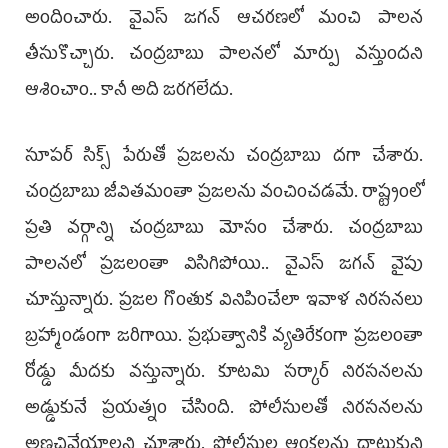
అందించారు. వైఎస్‌ జగన్‌ ఆచరణలో మంచి పాలన
తీసుకొచ్చారు. చంద్రబాబు పాలనలో మార్పు వస్తుందని
ఆశించాం.. కానీ అది జరగలేదు.
సూపర్‌ సిక్స్‌ పేరుతో ప్రజలను చంద్రబాబు దగా చేశారు.
చంద్రబాబు జీవితమంతా ప్రజలను వంచించడమే. రాష్ట్రంలో
ప్రతి వర్గాన్ని చంద్రబాబు మోసం చేశారు. చంద్రబాబు
పాలనలో ప్రజలంతా విసిగిపోయి.. వైఎస్‌ జగన్‌ వైపు
చూస్తున్నారు. ప్రజల గొంతుక వినిపించేలా ఇవాళ నిరసనలు
బ్రహ్మాండంగా జరిగాయి. ప్రభుత్వానికి వ్యతిరేకంగా ప్రజలంతా
రోడ్డు మీదకు వస్తున్నారు. కూటమి సర్కార్‌ నిరసనలను
అడ్డుకునే ప్రయత్నం చేసింది. పోలీసులతో నిరసనలను
అణచివేయాలని చూశారు. పోలీసుల ఆంక్షలను దాటుకుని