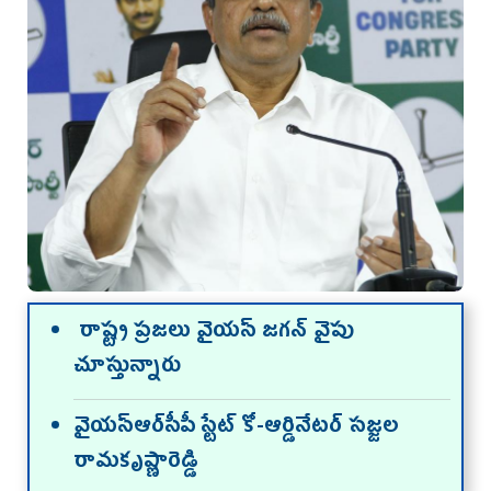
రాష్ట్ర ప్ర‌జ‌లు వైయ‌స్ జ‌గ‌న్ వైపు
చూస్తున్నారు
వైయ‌స్ఆర్‌సీపీ స్టేట్ కో-ఆర్డినేట‌ర్ సజ్జ‌ల
రామ‌కృష్ణారెడ్డి