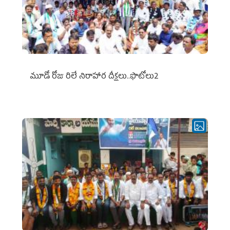
మూడో రోజు రిలే నిరాహార దీక్షలు..ఫొటోలు2