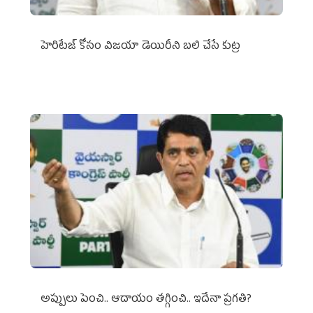
హెరిటేజ్ కోసం విజయా డెయిరీని బలి చేసే కుట్ర‌
అప్పులు పెంచి.. ఆదాయం తగ్గించి.. ఇదేనా ప్రగతి?