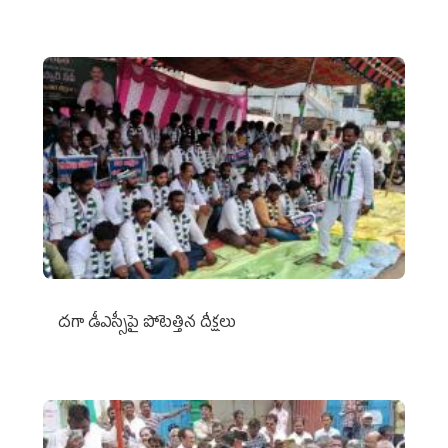
దగా డీఎస్సీపై పోటెత్తిన దీక్షలు