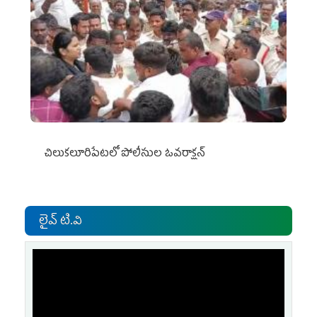
చిలుక‌లూరిపేట‌లో పోలీసుల ఓవ‌రాక్ష‌న్‌
లైవ్ టి.వి