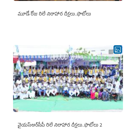
మూడో రోజు రిలే నిరాహార దీక్షలు..ఫొటోలు
వైయ‌స్ఆర్‌సీపీ రిలే నిరాహార దీక్షలు..ఫొటోలు 2