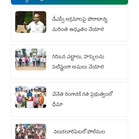
డీఎస్సీ అక్రమాలపై పోరాటాన్ని
మరింత ఉధృతం చేయాలి
గిరిజన చట్టాలు, హక్కులను
పటిష్టంగా అమలు చేయాలి
చేనేత రంగానికి గత ప్రభుత్వంలో
ధీమా
చిలుక‌లూరిపేట‌లో పోలీసుల