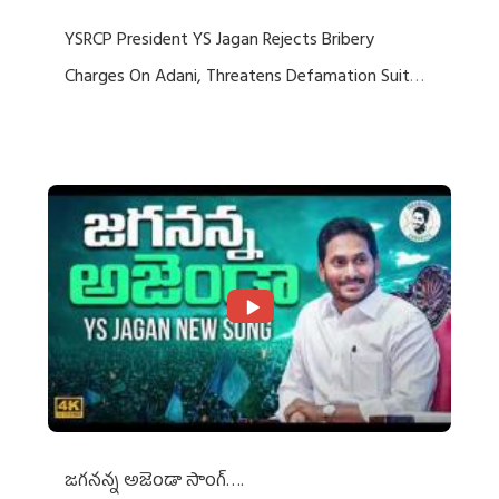
YSRCP President YS Jagan Rejects Bribery
Charges On Adani, Threatens Defamation Suit
Against Media Groups
జగనన్న అజెండా సాంగ్….