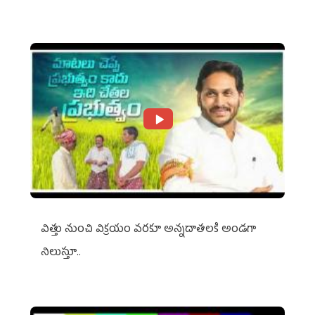
విత్తు నుంచి విక్రయం వరకూ అన్నదాతలకి అండగా
నిలుస్తూ..