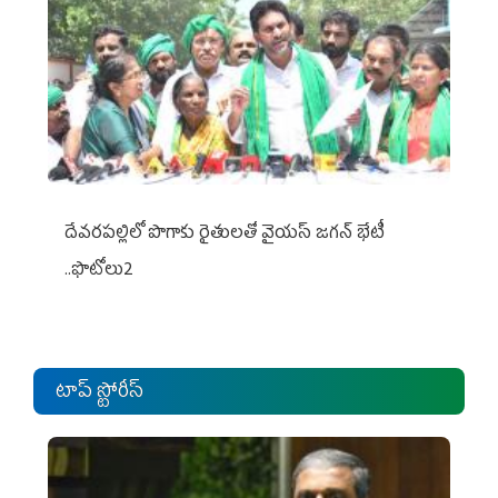
దేవరపల్లిలో పొగాకు రైతులతో వైయస్ జగన్ భేటీ
..ఫొటోలు2
టాప్ స్టోరీస్