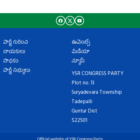
పార్టీ గురించి
ఈవెంట్స్
నాయకులు
మీడియా
సాధకం
న్యూస్
పార్టీ సభ్యులు
YSR CONGRESS PARTY
Plot no. 13
Suryadevara Township
Tadepalli
Guntur Dist
522501
Official website of YSR Congress Party