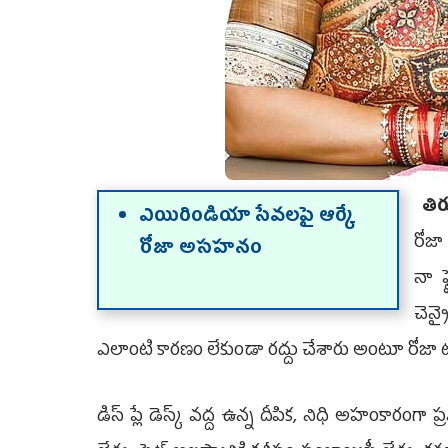
తిర
ఎయిరిండియా సేవలపై ఆర్కే
రోజా
రోజా అసహనం
నా ఫ
చెన్
ఎలాంటి కారణం లేకుండా రద్దు చేశారు అంటూ రోజా ట్వ
డిస్ ప్లే డెస్క్ వద్ద ఉన్న దీపిక, నిధి అహంకారంగ