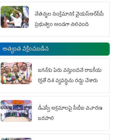
ఆందోళనలు
నేతన్నల సంక్షేమానికి వైయ‌స్ఆర్‌సీపీ
ప్రభుత్వం అండగా నిలిచింది
అత్యంత వీక్షించబడిన
జగన్‌కు పేరు వస్తుందనే రాజకీయ
కక్షతో దిశ వ్య‌వ‌స్థ‌ను రద్దు చేశారు
డీఎస్సీ అక్రమాలపై సీబీఐ విచారణ
జరపాలి