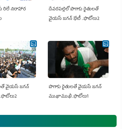
పీ రిలే నిరాహార
దేవరపల్లిలో పొగాకు రైతులతో
లు
వైయస్ జగన్ భేటీ ..ఫొటోలు2
తో వైయ‌స్ జ‌గ‌న్
పొగాకు రైతుల‌తో వైయ‌స్ జ‌గ‌న్
.ఫొటోలు2
ముఖాముఖి..ఫొటోలు1