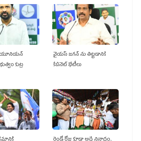
్‌ యూనియన్‌
వైయ‌స్ జగన్‌ ను తిట్టడానికే
ప్రభుత్వం కుట్ర
కేబినెట్‌ భేటీలు
ేమానికి
రెండో రోజు కూడా అదే నినాదం..