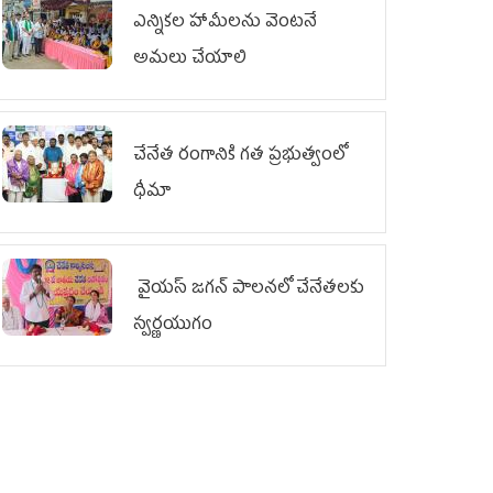
ఎన్నికల హామీలను వెంటనే
అమలు చేయాలి
చేనేత రంగానికి గత ప్రభుత్వంలో
ధీమా
వైయ‌స్ జగన్ పాలనలో చేనేతలకు
స్వర్ణయుగం