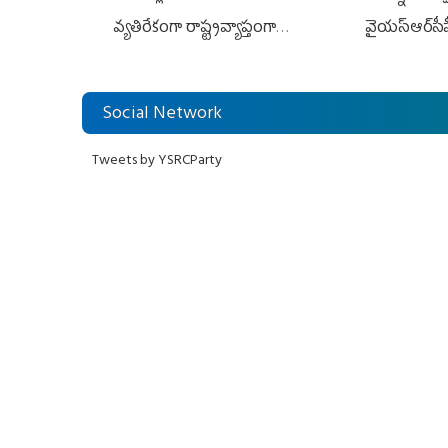
వ్యతిరేకంగా రాష్ట్రవ్యాప్తంగా
వైయ‌స్ఆర్‌సీప
వైయ‌స్ఆర్‌సీపీ మహిళా విభాగం
అండగా నిలిచ
ఆందోళనలు
Social Network
Tweets by YSRCParty