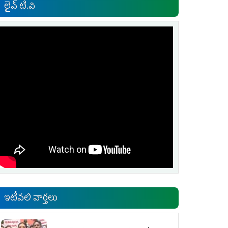
లైవ్ టి.వి
ఇటీవలి వార్తలు