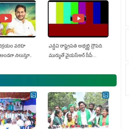
 విక్రయం వరకూ
ఎన్డీఏ రాష్ట్ర‌ప‌తి అభ్య‌ర్థి ద్రౌప‌ది
అండగా నిలుస్తూ..
ముర్ముతో వైయ‌స్ఆర్ సీపీ
అధ్య‌క్షులు, సీఎం వైయ‌స్ జ‌గ‌న్,
ఎమ్మెల్యేలు, ఎంపీల స‌మావేశం