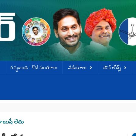
ర‌చ్చ‌బండ‌ - కోటి సంత‌కాలు
వీడియోలు
డౌన్ లోడ్స్
జాయిషీ లేదు