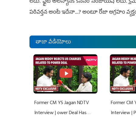
లేదు. ఫ్లైట్ అలస్యానికి కనీసం సంజాయిషీ లేదు. 
పరివర్తన అంటే ఇదేనా...? అంటూ రోజా ఆగ్రహం వ్యక్త
తాజా వీడియోలు
Former CM YS Jagan NDTV
Former CM 
Interview | ower Deal Has
Interview |
Nothing To Do With Adani: YS
Nothing To 
Jagan Rejects US Charges
Jagan Rejec