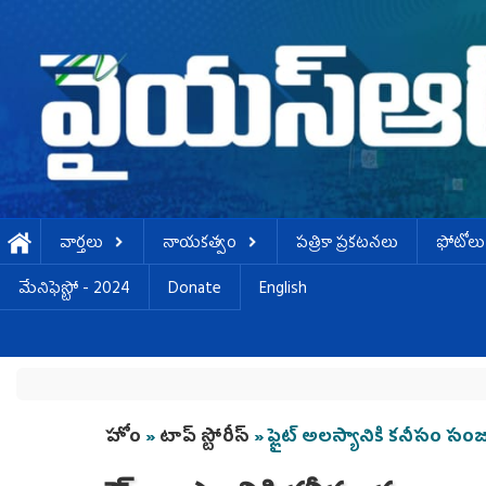
Skip to main content
వార్తలు
నాయకత్వం
పత్రికా ప్రకటనలు
ఫోటోలు
మేనిఫెస్టో - 2024
Donate
English
You are here
హోం
»
టాప్ స్టోరీస్
» ఫ్లైట్ అలస్యానికి కనీసం సం