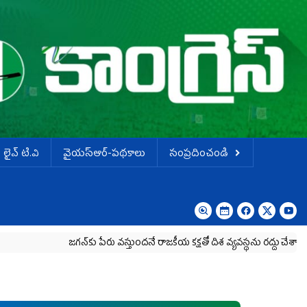
లైవ్ టి.వి
వైయస్ఆర్-పథకాలు
సంప్రదించండి
జగన్‌కు పేరు వస్తుందనే రాజకీయ కక్షతో దిశ వ్య‌వ‌స్థ‌ను రద్దు చేశారు
కృష్ణా 