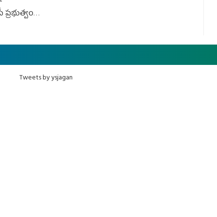
ీ ప్రభుత్వం
ింది
Tweets by ysjagan