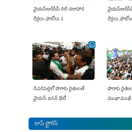
వైయ‌స్ఆర్‌సీపీ రిలే నిరాహార
వైయ‌స్ఆర్‌సీ
దీక్షలు..ఫొటోలు 2
దీక్షలు..ఫొటో
దేవరపల్లిలో పొగాకు రైతులతో
పొగాకు రైతుల‌
వైయస్ జగన్ భేటీ
ముఖాముఖి.
టాప్ స్టోరీస్