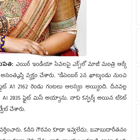
ుపతి:
ఎయిర్ ఇండియా సేవలపై ఎక్స్‌లో మాజీ మంత్రి ఆర్కే
 అసంతృప్తి వ్యక్తం చేశారు. ‘‘డిసెంబర్ 2న ఖాట్మండు నుంచి
్లైట్ A1 2162 రెండు గంటలు ఆలస్యం అయ్యింది. దీనివల్ల
నై AI 2835 ఫ్లైట్ మిస్ అయ్యాను. నాకు కన్ఫర్మ్ అయిన టికెట్
ీట్‌ చేశారు.
ా ప్రవర్తించారు. కనీస గౌరవం కూడా ఇవ్వలేదు. జవాబుదారీతనం