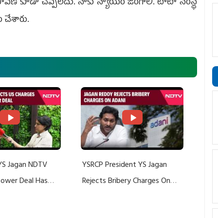
క్షమాపణ కూడా చెప్పలేదు. నాకు న్యాయం జరగాలి. టాటా సంస్థ
ం చేశారు.
YS Jagan NDTV
YSRCP President YS Jagan
 Power Deal Has
Rejects Bribery Charges On
Do With Adani: YS
Adani, Threatens Defamation
ts US Charges
Suit Against Media Groups