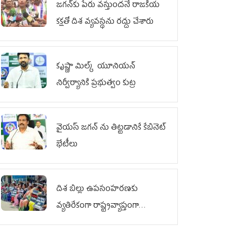
జగన్‌కు పేరు వస్తుందనే రాజకీయ
కక్షతో దిశ వ్య‌వ‌స్థ‌ను రద్దు చేశారు
కృష్ణా మిల్క్‌ యూనియన్‌
నిర్వీర్యానికి ప్రభుత్వం కుట్ర
వైయ‌స్ జగన్‌ ను తిట్టడానికే కేబినెట్‌
భేటీలు
దిశ బిల్లు ఉపసంహరణకు
వ్యతిరేకంగా రాష్ట్రవ్యాప్తంగా
వైయ‌స్ఆర్‌సీపీ మహిళా విభాగం