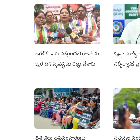
జగన్‌కు పేరు వస్తుందనే రాజకీయ
కృష్ణా మిల్క
కక్షతో దిశ వ్య‌వ‌స్థ‌ను రద్దు చేశారు
నిర్వీర్యానికి 
దిశ బిల్లు ఉపసంహరణకు
నేతన్నల సంక్ష