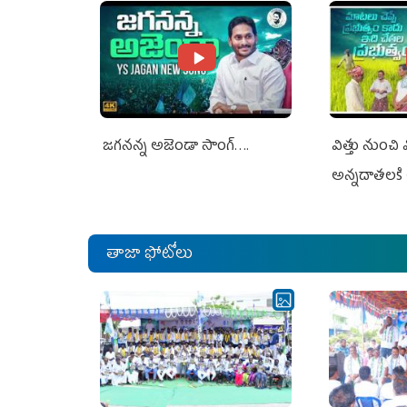
జగనన్న అజెండా సాంగ్….
విత్తు నుంచి
అన్నదాతలకి 
తాజా ఫోటోలు