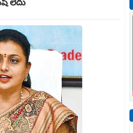
ిషీ లేదు