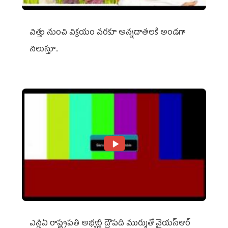
విత్తు నుంచి విక్రయం వరకూ అన్నదాతలకి అండగా
నిలుస్తూ..
ఎన్డీఏ రాష్ట్ర‌ప‌తి అభ్య‌ర్థి ద్రౌప‌ది ముర్ముతో వైయ‌స్ఆర్