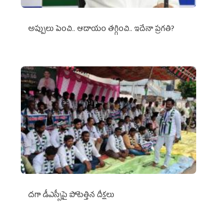
అప్పులు పెంచి.. ఆదాయం తగ్గించి.. ఇదేనా ప్రగతి?
దగా డీఎస్సీపై పోటెత్తిన దీక్షలు