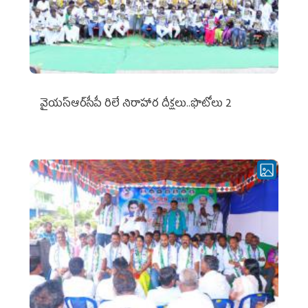
వైయ‌స్ఆర్‌సీపీ రిలే నిరాహార దీక్షలు..ఫొటోలు 2