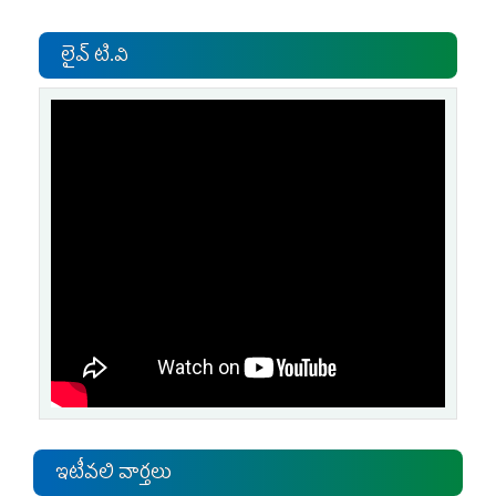
లైవ్ టి.వి
ఇటీవలి వార్తలు