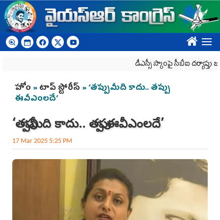
Skip to main content
????
డీఎస్సీ స్కాంపై సీబీఐ దర్యాప్తు జరగాల్సిం
You are here
హోం
»
టాప్ స్టోరీస్
» ‘తప్పుమీది కాదు.. తప్పు
ఈవీఎంలదే’
‘తప్పుమీది కాదు.. తప్పు ఈవీఎంలదే’
17 Mar 2025 5:25 PM