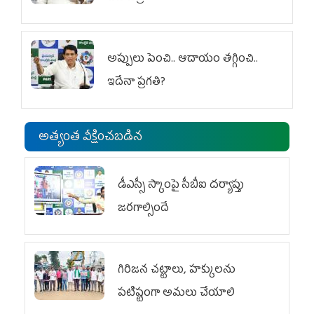
అప్పులు పెంచి.. ఆదాయం తగ్గించి..
ఇదేనా ప్రగతి?
అత్యంత వీక్షించబడిన
డీఎస్సీ స్కాంపై సీబీఐ దర్యాప్తు
జరగాల్సిందే
గిరిజన చట్టాలు, హక్కులను
పటిష్టంగా అమలు చేయాలి