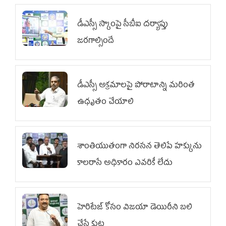
డీఎస్సీ స్కాంపై సీబీఐ దర్యాప్తు
జరగాల్సిందే
డీఎస్సీ అక్రమాలపై పోరాటాన్ని మరింత
ఉధృతం చేయాలి
శాంతియుతంగా నిరసన తెలిపే హక్కును
కాలరాసే అధికారం ఎవరికీ లేదు
హెరిటేజ్ కోసం విజయా డెయిరీని బలి
చేసే కుట్ర‌