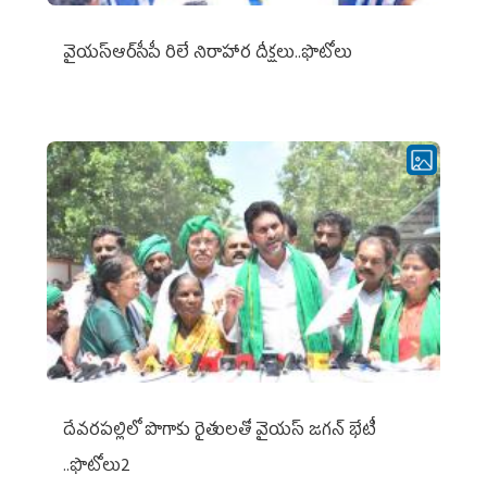
వైయ‌స్ఆర్‌సీపీ రిలే నిరాహార దీక్షలు..ఫొటోలు
దేవరపల్లిలో పొగాకు రైతులతో వైయస్ జగన్ భేటీ
..ఫొటోలు2