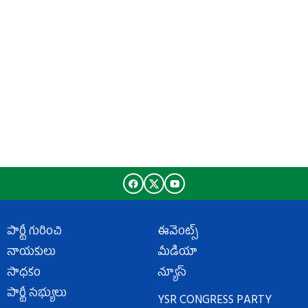
పార్టీ గురించి
ఈవెంట్స్
నాయకులు
మీడియా
సాధకం
న్యూస్
పార్టీ సభ్యులు
YSR CONGRESS PARTY