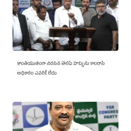
శాంతియుతంగా నిరసన తెలిపే హక్కును కాలరాసే
అధికారం ఎవరికీ లేదు