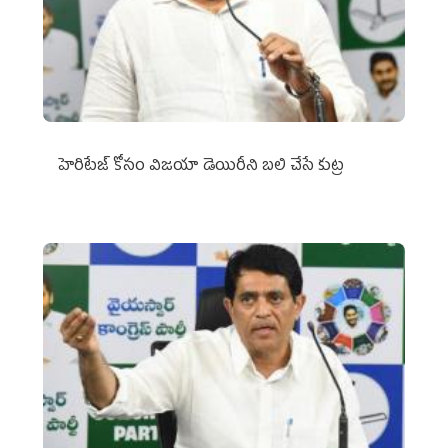
హెరిటేజ్ కోసం విజయా డెయిరీని బలి చేసే కుట్ర‌