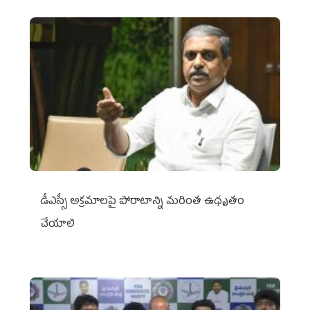
డీఎస్సీ అక్రమాలపై పోరాటాన్ని మరింత ఉధృతం
చేయాలి