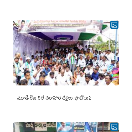
మూడో రోజు రిలే నిరాహార దీక్షలు..ఫొటోలు2