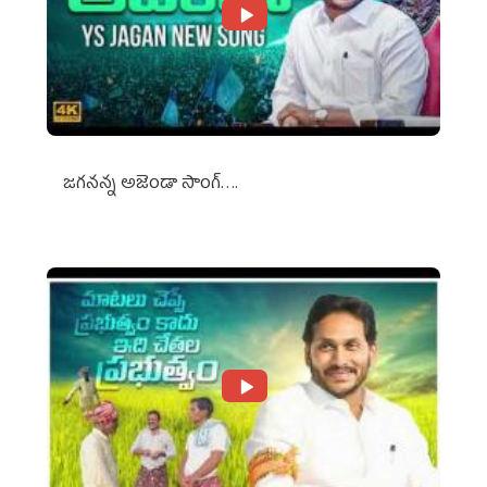
జగనన్న అజెండా సాంగ్….