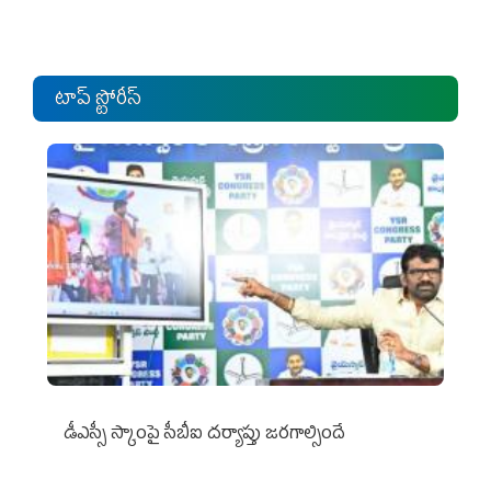
టాప్ స్టోరీస్
డీఎస్సీ స్కాంపై సీబీఐ దర్యాప్తు జరగాల్సిందే