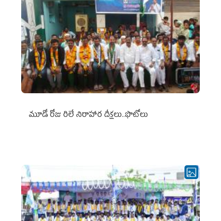
మూడో రోజు రిలే నిరాహార దీక్షలు..ఫొటోలు