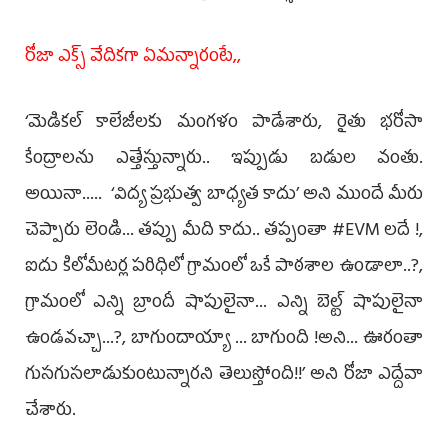
రోజా ఎక్స్ వేదిక‌గా ఏమ‌న్నారంటే,,
‘మెడికల్ కాలేజీలకు మంగళం పాడేశారు, రైతు భరోసా
కేంద్రాలను ఎత్తేస్తున్నారు.. ఇప్పుడు బడుల వంతు.
అయినా..... ‘విద్య ప్రభుత్వ బాధ్యత కాదు’ అని ముందే మీరు
చెప్పారు లెండి... తప్పు మీది కాదు.. తప్పంతా #EVM లదే !,
ఐదు కిలోమీటర్ల పరిధిలో గ్రామంలో ఒకే పాఠశాల ఉండాలా..?,
గ్రామంలో ఎన్ని బ్రాందీ షాపులైనా... ఎన్ని బెల్ట్ షాపులైనా
ఉండవచ్చా...?, బాగుందాయ్యా ... బాగుంది !అని... ఊరంతా
గుసగుసలాడుకుంటున్నారని తెలుస్తోంది!!’ అని రోజా ఎద్దేవా
చేశారు.