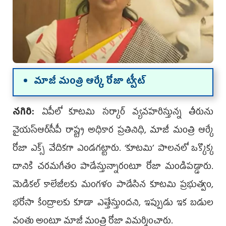
మాజీ మంత్రి ఆర్కే రోజా ట్వీట్‌
నగిరి:
ఏపీలో కూటమి సర్కార్ వ్యవహరిస్తున్న తీరును
వైయ‌స్ఆర్‌సీపీ రాష్ట్ర అధికార ప్ర‌తినిధి, మాజీ మంత్రి ఆర్కే
రోజా ఎక్స్ వేదిక‌గా ఎండ‌గ‌ట్టారు. ‘కూటమి’ పాలనలో ఒక్కొక్క
దానికి చరమగీతం పాడేస్తున్నారంటూ రోజా మండిపడ్డారు.
మెడికల్ కాలేజీలకు మంగళం పాడేసిన కూటమి ప్రభుత్వం,
భరోసా కేంద్రాలకు కూడా ఎత్తేస్తుందని, ఇప్పుడు ఇక బడుల
వంతు అంటూ మాజీ మంత్రి రోజా విమర్శించారు.