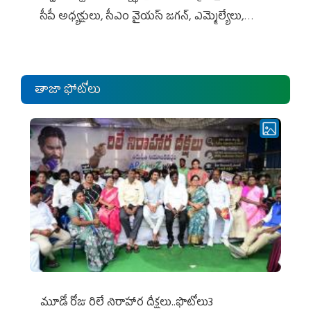
సీపీ అధ్య‌క్షులు, సీఎం వైయ‌స్ జ‌గ‌న్, ఎమ్మెల్యేలు,
ఎంపీల స‌మావేశం
తాజా ఫోటోలు
మూడో రోజు రిలే నిరాహార దీక్షలు..ఫొటోలు3