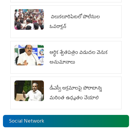
చిలుక‌లూరిపేట‌లో పోలీసుల
ఓవ‌రాక్ష‌న్‌
ఆర్థిక శ్వేతపత్రం విడుదల వెనుక
అనుమానాలు
డీఎస్సీ అక్రమాలపై పోరాటాన్ని
మరింత ఉధృతం చేయాలి
Social Network