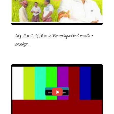
విత్తు నుంచి విక్రయం వరకూ అన్నదాతలకి అండగా
నిలుస్తూ..