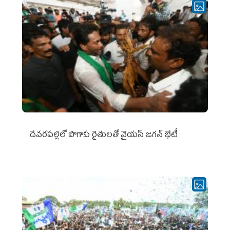
దేవరపల్లిలో పొగాకు రైతులతో వైయస్ జగన్ భేటీ