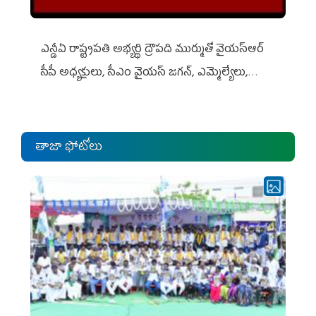
ఎన్డీఏ రాష్ట్ర‌ప‌తి అభ్య‌ర్థి ద్రౌప‌ది ముర్ముతో వైయ‌స్ఆర్
సీపీ అధ్య‌క్షులు, సీఎం వైయ‌స్ జ‌గ‌న్, ఎమ్మెల్యేలు,
ఎంపీల స‌మావేశం
తాజా ఫోటోలు