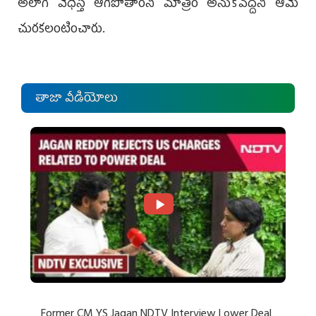
అలాగే వేధిస్తే ఆగిపోతారని మాత్రం అనుకోవద్దని ఆమె
చురకలంటించారు.
తాజా వీడియోలు
Former CM YS Jagan NDTV Interview | ower Deal