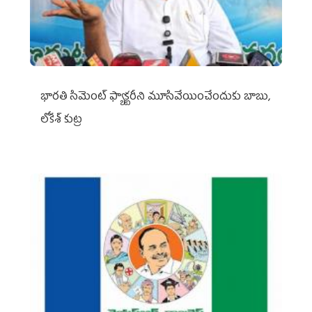
భారతి సిమెంట్ ఫ్యాక్టరీని మూసివేయించేందుకు బాబు,
లోకేశ్ కుట్ర