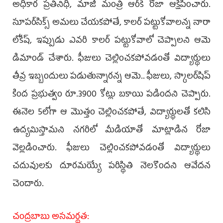
అధికార ప్రతినిధి, మాజీ మంత్రి ఆర్‌కె రోజా ఆక్షేపించారు.
సూపర్‌సిక్స్‌ అమలు చేయకపోతే, కాలర్‌ పట్టుకోవాలన్న నారా
లోకేష్, ఇప్పుడు ఎవరి కాలర్‌ పట్టుకోవాలో చెప్పాలని ఆమె
డిమాండ్‌ చేశారు. ఫీజులు చెల్లించకపోవడంతో విద్యార్థులు
తీవ్ర ఇబ్బందులు పడుతున్నారన్న ఆమె.. ఫీజులు, స్కాలర్‌షిప్‌
కింద ప్రభుత్వం రూ.3900 కోట్లు బకాయి పడిందని చెప్పారు.
ఈనెల 5లోగా ఆ మొత్తం చెల్లించకపోతే, విద్యార్థులతో కలిసి
ఉద్యమిస్తామని నగరిలో మీడియాతో మాట్లాడిన రోజా
వెల్లడించారు. ఫీజులు చెల్లించకపోవడంతో విద్యార్థులు
చదువులకు దూరమయ్యే పరిస్థితి నెలకొందని ఆవేదన
చెందారు.
చంద్రబాబు అసమర్థత: