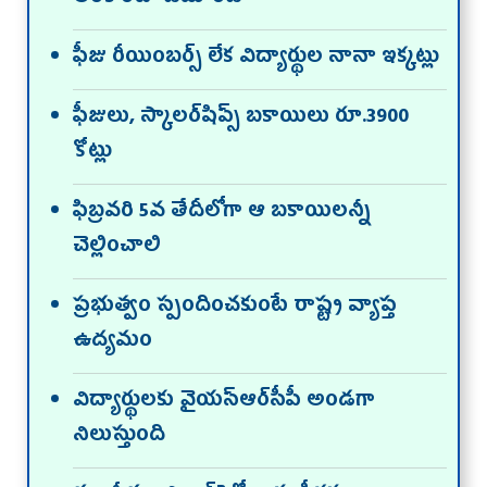
ఫీజు రీయింబర్స్‌ లేక విద్యార్థుల నానా ఇక్కట్లు
ఫీజులు, స్కాలర్‌షిప్స్‌ బకాయిలు రూ.3900
కోట్లు
ఫిబ్రవరి 5వ తేదీలోగా ఆ బకాయిలన్నీ
చెల్లించాలి
ప్రభుత్వం స్పందించకుంటే రాష్ట్ర వ్యాప్త
ఉద్యమం
విద్యార్థులకు వైయ‌స్ఆర్‌సీపీ అండగా
నిలుస్తుంది