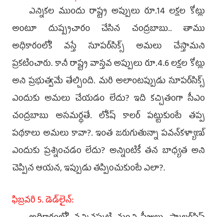
ఎన్నికల ముందు రాష్ట్ర అప్పులు రూ.14 లక్షల కోట్లు
అంటూ దుష్ప్రచారం చేసిన చంద్రబాబు.. తాము
అధికారంలోకి వస్తే సూపర్‌సిక్స్‌ అమలు చేస్తామని
ప్రకటించారు. కానీ రాష్ట్ర వాస్తవ అప్పులు రూ.4.6 లక్షల కోట్లు
అని ప్రభుత్వమే తేల్చింది. మరి అలాంటప్పుడు సూపర్‌సిక్స్‌
ఎందుకు అమలు చేయడం లేదు? ఇది కచ్చితంగా సీఎం
చంద్రబాబు అసమర్థతే. లోకేష్‌ కాలర్‌ పట్టుకుంటే తప్ప
పథకాలు అమలు కావా?. ఇంత జరుగుతున్నా పవన్‌కళ్యాణ్‌
ఎందుకు ప్రశ్నించడం లేదు? అన్నింటికీ తన బాధ్యత అని
చెప్పిన ఆయన, ఇప్పుడు తప్పించుకుంటే ఎలా?.
ఫిబ్రవరి 5. డెడ్‌లైన్‌: