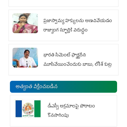
ప్రజాస్వామ్య హక్కులను అణచివేయడం
రాజ్యాంగ స్ఫూర్తికి విరుద్ధం
భారతి సిమెంట్ ఫ్యాక్టరీని
మూసివేయించేందుకు బాబు, లోకేశ్ కుట్ర
అత్యంత వీక్షించబడిన
డీఎస్సీ అక్రమాలపై పోరాటం
కొనసాగింపు