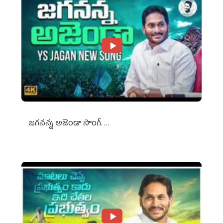
జగనన్న అజెండా సాంగ్….