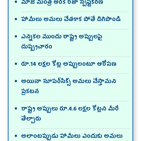
మాజీ మంత్రి ఆర్‌కె రోజా స్పష్టీకరణ
హామీలు అమలు చేతకాక పోతే దిగిపొండి
ఎన్నికల ముందు రాష్ట్ర అప్పులపై
దుష్ప్రచారం
రూ.14 లక్షల కోట్ల అప్పులంటూ ఆరోపణ
అయినా సూపర్‌సిక్స్‌ అమలు చేస్తామని
ప్రకటన
రాష్ట్ర అప్పులు రూ.4.6 లక్షల కోట్లని మీరే
తేల్చారు
అలాంటప్పుడు హామీలు ఎందుకు అమలు