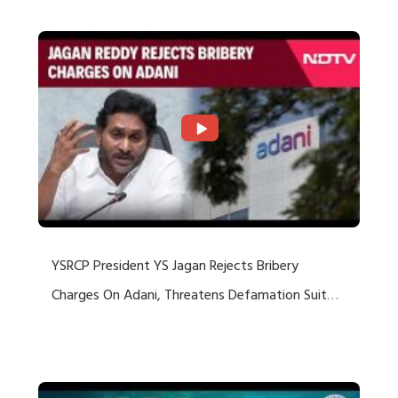
YSRCP President YS Jagan Rejects Bribery
Charges On Adani, Threatens Defamation Suit
Against Media Groups