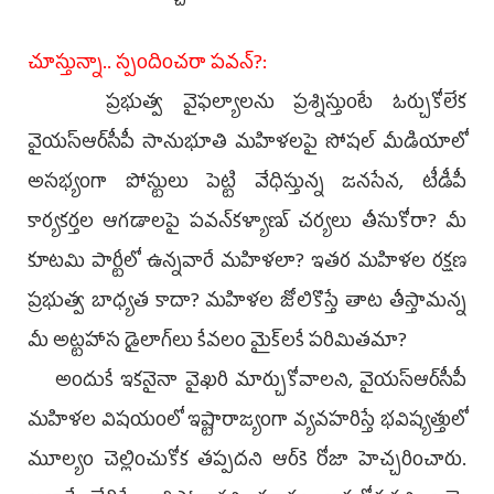
చూస్తున్నా.. స్పందించరా పవన్‌?:
ప్రభుత్వ వైఫల్యాలను ప్రశ్నిస్తుంటే ఓర్చుకోలేక
వైయ‌స్ఆర్‌సీపీ సానుభూతి మహిళలపై సోషల్‌ మీడియాలో
అసభ్యంగా పోస్టులు పెట్టి వేధిస్తున్న జనసేన, టీడీపీ
కార్యకర్తల ఆగడాలపై పవన్‌కళ్యాణ్‌ చర్యలు తీసుకోరా? మీ
కూటమి పార్టీలో ఉన్నవారే మహిళలా? ఇతర మహిళల రక్షణ
ప్రభుత్వ బాధ్యత కాదా? మహిళల జోలికొస్తే తాట తీస్తామన్న
మీ అట్టహాస డైలాగ్‌లు కేవలం మైక్‌లకే పరిమితమా?
అందుకే ఇకనైనా వైఖరి మార్చుకోవాలని, వైయ‌స్ఆర్‌సీపీ
మహిళల విషయంలో ఇష్టారాజ్యంగా వ్యవహరిస్తే భవిష్యత్తులో
మూల్యం చెల్లించుకోక తప్పదని ఆర్‌కె రోజా హెచ్చరించారు.