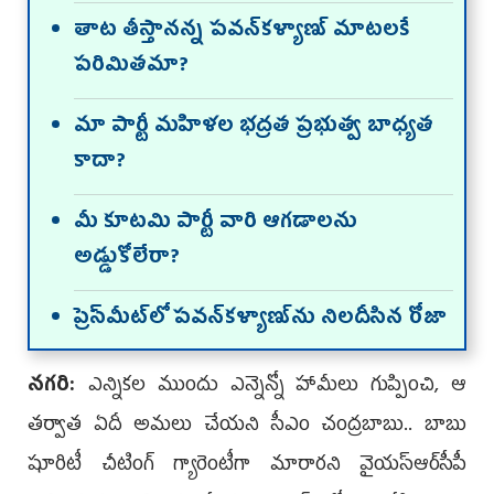
తాట తీస్తానన్న పవన్‌కళ్యాణ్‌ మాటలకే
పరిమితమా?
మా పార్టీ మహిళల భద్రత ప్రభుత్వ బాధ్యత
కాదా?
మీ కూటమి పార్టీ వారి ఆగడాలను
అడ్డుకోలేరా?
ప్రెస్‌మీట్‌లో పవన్‌కళ్యాణ్‌ను నిలదీసిన రోజా
నగరి:
ఎన్నికల ముందు ఎన్నెన్నో హామీలు గుప్పించి, ఆ
తర్వాత ఏదీ అమలు చేయని సీఎం చంద్రబాబు.. బాబు
షూరిటీ చీటింగ్‌ గ్యారెంటీగా మారారని వైయ‌స్ఆర్‌సీపీ