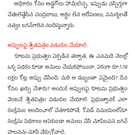
అధికారం కోసం అడ్డగోలు హామీలిచ్చి, ఇప్పుడు నిస్సిగ్గుగా
చేతులెత్తేసిన చంద్రబాబు, అర్ధం లేని ఆరోపణలు, విమర్శలతో
నిత్యం జగన్‌గారిని నిందిస్తున్నారు.
అప్పులపై శ్వేతపత్రం విడుదల చేయాలి:
కూటమి ప్రభుత్వం ఏర్పడిన తర్వాత, ఈ ఎనిమిది నెలల్లో
ఒక్క పథకం కూడా అమలు చేయకపోయినా, ఏకంగా రూ.1.19
లక్షల కోట్ల అప్పు చేసింది. మరి ఆ డబ్బంతా ఏమైంది? దేని
కోసం ఖర్చు చేశారు? అందుకే అప్పులపై కూటమి ప్రభుత్వం
వెంటనే శ్వేతపత్రం విడుదల చేయాలి. ప్రభుత్వానికి ఎలా
సంక్షేమం అందించాలో చేతకాకపోతే, కోవిడ్‌ సమయంలోనూ
సంక్షేమ పథకాలు ఆపకుండా అమలు చేసి చూపించిన జగన్‌
పాలనను చూసి నేర్చుకోవాలి.