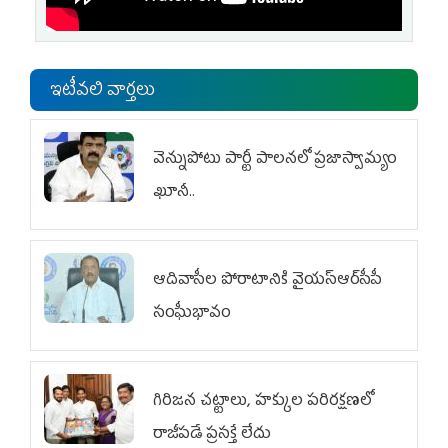
ఇటీవలి వార్తలు
వెన్నుపోటు పార్టీ పాలనలో ప్రజాస్వామ్యం
ఖూనీ..
ఆదివాసీల పోరాటానికి వైయ‌స్ఆర్‌సీపీ
సంఘీభావం
గిరిజన చట్టాలు, హక్కుల పరిరక్షణలో
రాజీపడే ప్రసక్తే లేదు