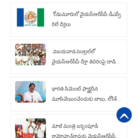
కోడుమూరులో వైయ‌స్ఆర్‌సీపీ డీఎస్సీ
రిలే దీక్షలు
విజయవాడ సెంట్రల్‌లో
వైయ‌స్ఆర్‌సీపీ దీక్షా శిబిరంపై దాడి
దుర్మార్గం
భారతి సిమెంట్ ఫ్యాక్టరీని
మూసివేయించేందుకు బాబు, లోకేశ్
కుట్ర
మాజీ మంత్రి జక్కంపూడి
రామ్మోహన్‌రావుకు వైయ‌స్ఆర్‌సీపీ