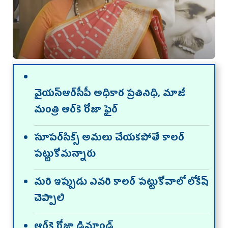
వైయ‌స్ఆర్‌సీపీ అధికార ప్ర‌తినిధి, మాజీ
మంత్రి ఆర్‌కె రోజా ఫైర్‌
సూపర్‌సిక్స్‌ అమలు చేయకపోతే కాలర్‌
పట్టుకోమన్నారు
మరి ఇప్పుడు ఎవరి కాలర్‌ పట్టుకోవాలో లోకేష్‌
చెప్పాలి
ఆర్‌కె రోజా డిమాండ్‌