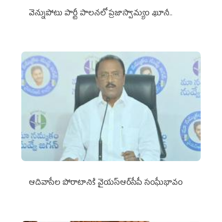
వెన్నుపోటు పార్టీ పాలనలో ప్రజాస్వామ్యం ఖూనీ..
ఆదివాసీల పోరాటానికి వైయ‌స్ఆర్‌సీపీ సంఘీభావం