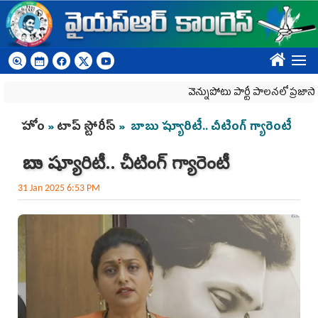
Skip to main content
????
వెన్నుపోటు పార్టీ పాలనలో ప్రజాస్వామ్యం ఖ
You are here
హోం
»
టాప్ స్టోరీస్
» బాబు ష్యూరిటీ.. చీటింగ్‌ గ్యారెంటీ
బాబు ష్యూరిటీ.. చీటింగ్‌ గ్యారెంటీ
31 Jan 2025 6:53 PM