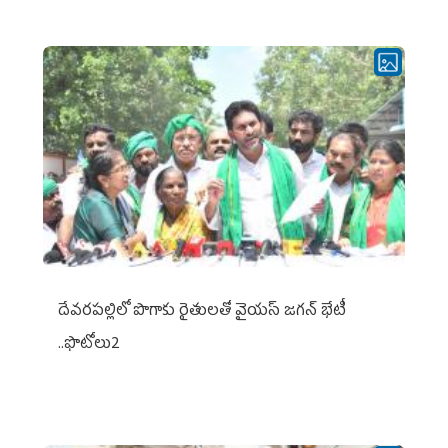
దేవరపల్లిలో పొగాకు రైతులతో వైయస్ జగన్ భేటీ
..ఫొటోలు2