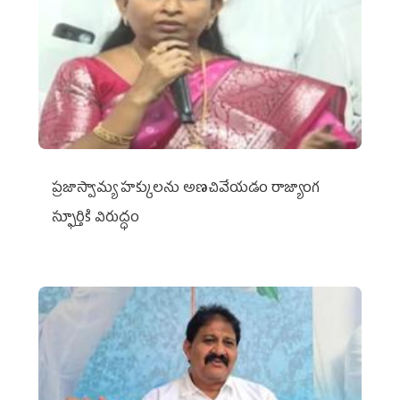
ప్రజాస్వామ్య హక్కులను అణచివేయడం రాజ్యాంగ
స్ఫూర్తికి విరుద్ధం