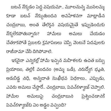
బటన్‌ నొక్కడం పెద్ద విషయమా.. మూలనున్న ముసలమ్మ
కూడా బటన్‌ నొక్కుతుందని అవహేళనగా మాట్లాడిన
చంద్రబాబు, అంత తేలికైన విషయమైతే ఇప్పుడెందుకు
నొక్కలేకపోతున్నారు? హామీలు అమలు చేయడం
చేతకాకపోతే ప్రజలకు క్షమాపణలు చెప్పి వెంటనే పదవులకు
రాజీనామా చేసి దిగిపోవాలి.
ఇకనైనా ఎన్నికల్లో హామీ ఇచ్చిన మహిళలకు ఉచిత బస్సు
ప్రయాణం, తల్లికి వందనం (అమ్మ ఒడి), నిరుద్యోగ భృతి,
ఆడబిడ్డ నిధి, అన్నదాత సుఖీభవ పథకాలు.. ఎప్పుడు,
ఎవరు అమలు చేస్తారో.. చంద్రబాబు, పవన్‌కళ్యాణ్‌ చెప్పాలి.
హామీల అమలుపై చంద్రబాబుని ప్రశ్నించడానికి
పవన్‌కళ్యాణ్‌కు ఏం అడ్డం వచ్చింది?