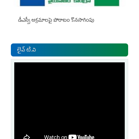
డీఎస్సీ అక్రమాలపై పోరాటం కొనసాగింపు
లైవ్ టి.వి