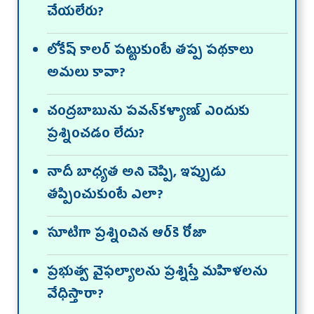
చేయలేరు?
లోకేష్‌ కాలర్‌ పట్టుకుంటే తప్ప పథకాలు
అమలు కావా?
చంద్రబాబును పవన్‌కళ్యాణ్‌ ఎందుకు
ప్రశ్నించడం లేదు?
నాదీ బాధ్యత అని చెప్పి, ఇప్పుడు
తప్పించుకుంటే ఎలా?
సూటిగా ప్రశ్నించిన ఆర్‌కె రోజా
ప్రభుత్వ వైఫల్యాలను ప్రశ్నిస్తే మహిళలను
వేధిస్తారా?