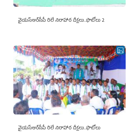
వైయ‌స్ఆర్‌సీపీ రిలే నిరాహార దీక్షలు..ఫొటోలు 2
వైయ‌స్ఆర్‌సీపీ రిలే నిరాహార దీక్షలు..ఫొటోలు