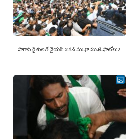
పొగాకు రైతుల‌తో వైయ‌స్ జ‌గ‌న్ ముఖాముఖి..ఫొటోలు2