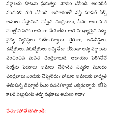
వర్గాలను కూటమి ప్రభుత్వం మోసం చేసింది. అందరినీ
వంచనకు గురి చేసింది. అధికారంలోకి వస్తే సూపర్‌ సిక్స్‌
అమలు చేస్తామని చెప్పిన చంద్రబాబు, సీఎం అయిన 8
నెలల్లో ఏ పథకం అమలు చేయలేదు. అతి ముఖ్యమైన విద్య,
వైద్య వ్యవస్థలు కుదేలయ్యాయి. రైతులు, ఆడబిడ్డలు,
ఉద్యోగులు, నిరుద్యోగులు అన్న తేడా లేకుండా అన్ని వర్గాలను
వంచించిన ఘనత చంద్రబాబుది. ఆదాయం పెరిగితేనే
సంక్షేమ పథకాలు అమలు చేస్తానని ఎన్నికల ముందు
చంద్రబాబు ఎందుకు చెప్పలేదు? హామీల అమలుకు బాధ్యత
తీసుకున్న డిప్యూటీ సీఎం పవన్‌కళ్యాణ్‌ ఎక్కడున్నారు. లోకేష్‌
కాలర్‌ పట్టుకుంటే తప్ప పథకాలు అమలు కావా?
చేతకాకపోతే దిగిపొండి: