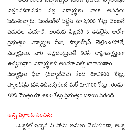
అధికారంలోకి వచ్చినప్పటి నుంచి ఫీజులు, స్కాలర్‌షిప్‌
చెల్లించకపోవడం వల్ల విద్యార్థులు చాలా అవస్థలు
పడుతున్నారు. పెండింగ్‌లో పెట్టిన రూ.3,900 కోట్లు వెంటనే
విడుదల చేయాలి. అందుకు ఫిబ్రవరి 5 డెడ్‌లైన్‌. ఆలోగా
ప్రభుత్వం విద్యార్థుల ఫీజు, స్కాలర్‌షిప్‌ చెల్లించకపోతే,
విద్యార్థులు, వారి తల్లిదండ్రులతో కలిసి రాష్ట్రవ్యాప్తంగా
ఉద్యమిస్తాం. విద్యార్థులకు అండగా నిల్చి పోరాడుతాం.
విద్యార్థుల ఫీజు (విద్యాదీవెన) కింద రూ.2800 కోట్లు,
స్కాలర్‌షిప్‌ (వసతిదీవెన) కింద మరో రూ.1100 కోట్లు.. రెండూ
కలిపి మొత్తం రూ.3900 కోట్లు ప్రభుత్వం బకాయి పడింది.
అన్ని వర్గాలకు వంచన:
ఎన్నికల్లో ఇచ్చిన ఏ హామీ అమలు చేయకుండా, అన్ని