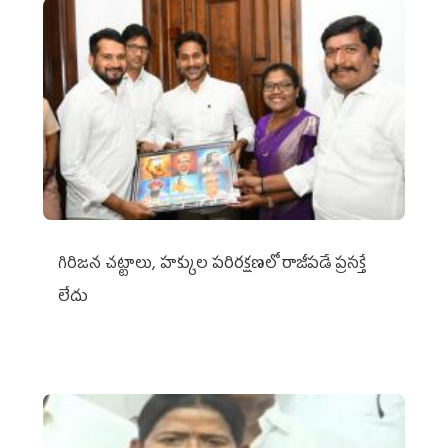
గిరిజన చట్టాలు, హక్కుల పరిరక్షణలో రాజీపడే ప్రసక్తే
లేదు