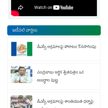
ఇటీవలి వార్తలు
డీఎస్సీ అక్రమాలపై పోరాటం కొనసాగింపు
చంద్రబాబు ఆర్థిక శ్వేతపత్రం ఒక
అబద్ధాల పుట్ట
డీఎస్సీ అక్రమాలపై శాంతియుత ధర్నాపై