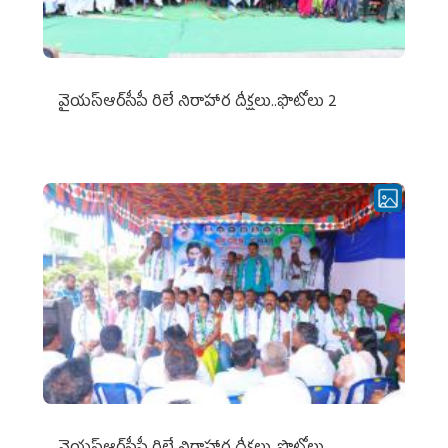
వైయ‌స్ఆర్‌సీపీ రిలే నిరాహార దీక్షలు..ఫొటోలు 2