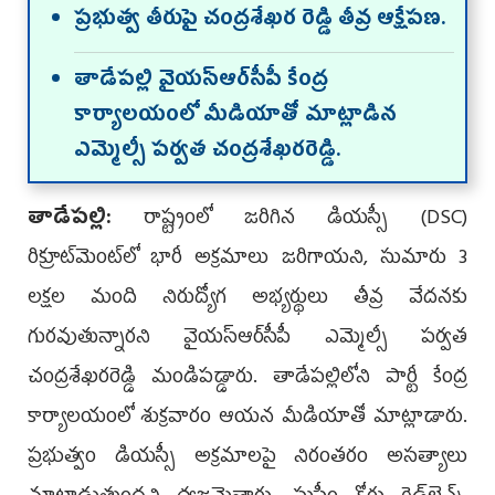
ప్రభుత్వ తీరుపై చంద్రశేఖర రెడ్డి తీవ్ర ఆక్షేపణ.
తాడేపల్లి వైయ‌స్ఆర్‌సీపీ కేంద్ర
కార్యాలయంలో మీడియాతో మాట్లాడిన
ఎమ్మెల్సీ పర్వత చంద్రశేఖరరెడ్డి.
తాడేపల్లి:
రాష్ట్రంలో జరిగిన డియస్సీ (DSC)
రిక్రూట్‌మెంట్‌లో భారీ అక్రమాలు జరిగాయని, సుమారు 3
లక్షల మంది నిరుద్యోగ అభ్యర్థులు తీవ్ర వేదనకు
గురవుతున్నారని వైయ‌స్ఆర్‌సీపీ ఎమ్మెల్సీ పర్వత
చంద్రశేఖరరెడ్డి మండిపడ్డారు. తాడేపల్లిలోని పార్టీ కేంద్ర
కార్యాలయంలో శుక్రవారం ఆయన మీడియాతో మాట్లాడారు.
ప్రభుత్వం డియస్సీ అక్రమాలపై నిరంతరం అసత్యాలు