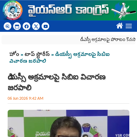
Skip to main content
????
డీఎస్సీ అక్రమాలపై పోరాటం కొనసాగింపు
You are here
హోం
»
టాప్ స్టోరీస్
» డియస్సీ అక్రమాలపై సిబిఐ
విచారణ జరపాలి
డియస్సీ అక్రమాలపై సిబిఐ విచారణ
జరపాలి
06 Jun 2026 9:42 AM