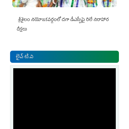
శ్రీశైలం నియోజకవర్గంలో దగా డీఎస్సీపై రిలే నిరాహార
దీక్షలు
లైవ్ టి.వి