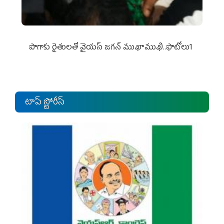
పొగాకు రైతుల‌తో వైయ‌స్ జ‌గ‌న్ ముఖాముఖి..ఫొటోలు1
టాప్ స్టోరీస్