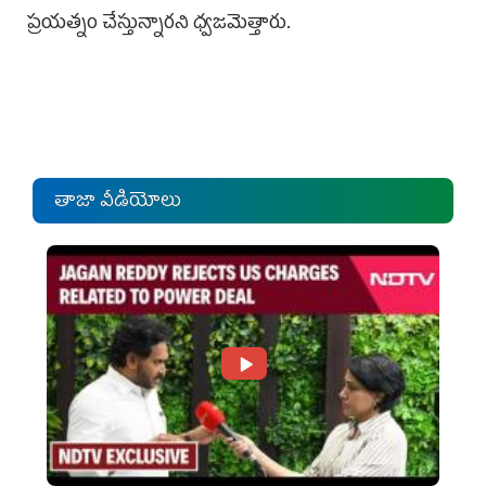
ప్ర‌య‌త్నం చేస్తున్నార‌ని ధ్వ‌జ‌మెత్తారు.
తాజా వీడియోలు