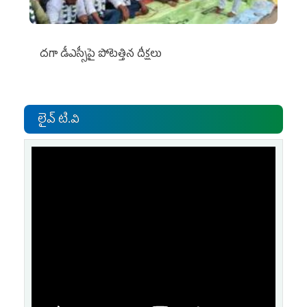
దగా డీఎస్సీపై పోటెత్తిన దీక్షలు
లైవ్ టి.వి