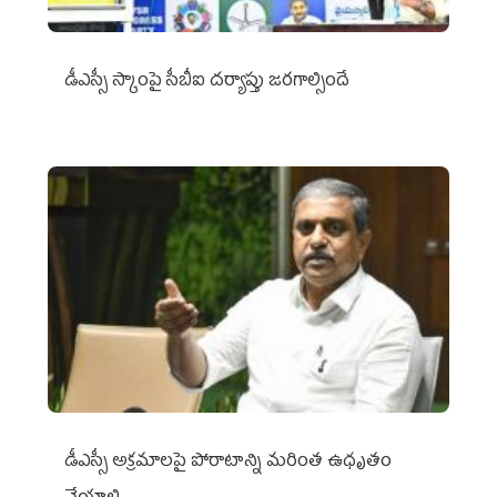
డీఎస్సీ స్కాంపై సీబీఐ దర్యాప్తు జరగాల్సిందే
డీఎస్సీ అక్రమాలపై పోరాటాన్ని మరింత ఉధృతం