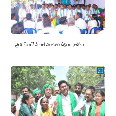
వైయ‌స్ఆర్‌సీపీ రిలే నిరాహార దీక్షలు..ఫొటోలు