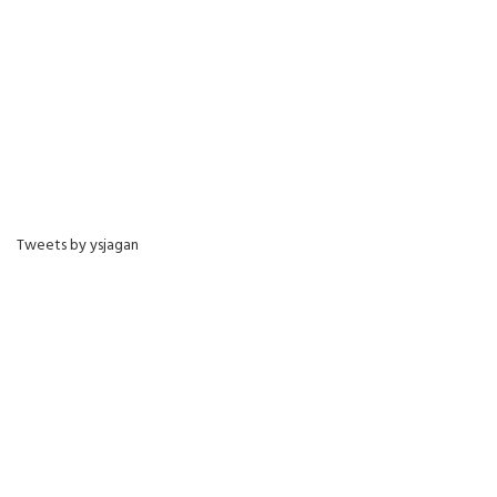
Tweets by ysjagan