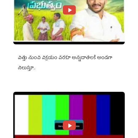
విత్తు నుంచి విక్రయం వరకూ అన్నదాతలకి అండగా
నిలుస్తూ..