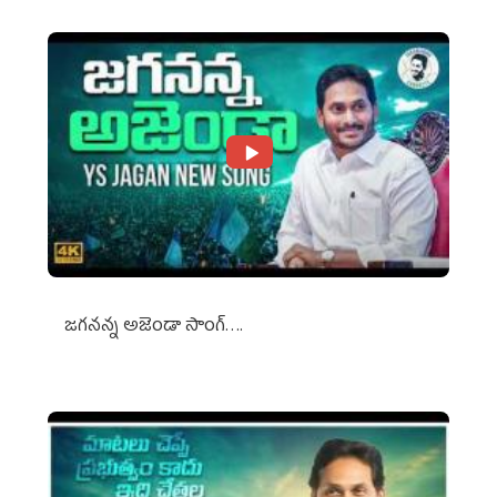
జగనన్న అజెండా సాంగ్….