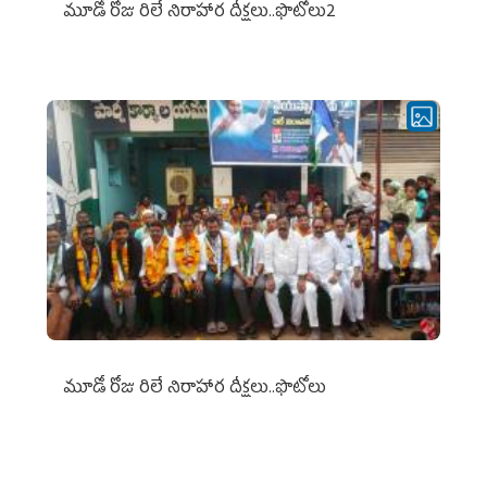
మూడో రోజు రిలే నిరాహార దీక్షలు..ఫొటోలు2
మూడో రోజు రిలే నిరాహార దీక్షలు..ఫొటోలు