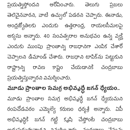
ప్ర‌య‌త్నిస్తోంద‌ని ఆరోపించారు. తెలుగు ప్ర‌జ‌లు
తెలివైన‌వార‌ని, వాటి ఉచ్చులో ప‌డ‌ర‌ని చెప్పారు. ఈనాడు,
ఆంధ్ర‌జ్యోతిల‌కు ఎందుకు ఉత్త‌రాంధ్ర, రాయ‌ల‌సీమ‌ల‌పై
అక్క‌సు అన్నారు. 40 సంవ‌త్స‌రాల అనుభ‌వం ఉన్న వ్య‌క్తి
ఎందుకు ముంపు ప్రాంతాన్ని రాజ‌ధానిగా ఎంపిక చేశారో
చెప్పాల‌ని డిమాండ్ చేశారు. రాజ‌ధాని టాపిక్‌ను ప‌ట్టుకుని
రాష్ట్రాన్ని రావ‌ణ కాష్టం చేయ‌డానికి చంద్ర‌బాబు
ప్ర‌య‌త్నిస్తున్నార‌ని విమ‌ర్శించారు.
మూడు ప్రాంతాల స‌మ‌గ్ర అభివృద్ధే జ‌గ‌న్ ధ్యేయం..
మూడు ప్రాంతాల స‌మ‌గ్ర అభివృద్ధే జ‌గ‌న్ ధ్యేయ‌మ‌ని
రంప‌చోడ‌వ‌రం ఎమ్మెల్యే క‌రుణం ధ‌ర్మ‌శ్రీ అన్నారు. ఏపీ
అభివృద్ధికి జ‌గ‌న్ గ‌ట్టి కృషి చేస్తోంటే చంద్ర‌బాబు