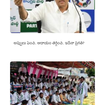
అప్పులు పెంచి.. ఆదాయం తగ్గించి.. ఇదేనా ప్రగతి?