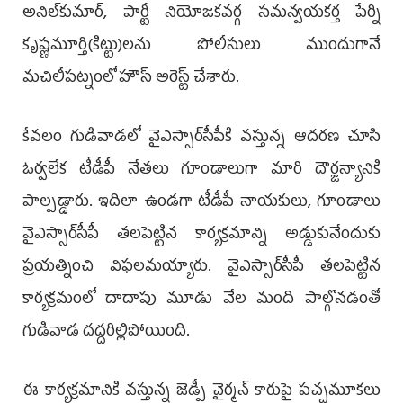
అనిల్‌కుమార్, పార్టీ నియోజకవర్గ సమన్వయకర్త పేర్ని
కృష్ణమూర్తి(కిట్టు)లను పోలీసులు ముందుగానే
మచిలీపట్నంలో హౌస్‌ అరెస్ట్‌ చేశారు.
కేవలం గుడివాడలో వైఎస్సార్‌సీపీకి వస్తున్న ఆదరణ చూసి
ఓర్వలేక టీడీపీ నేతలు గూండాలుగా మారి దౌర్జన్యానికి
పాల్పడ్డారు. ఇదిలా ఉండగా టీడీపీ నాయకులు, గూండాలు
వైఎస్సార్‌సీపీ తలపెట్టిన కార్యక్రమాన్ని అడ్డుకునేందుకు
ప్రయత్నించి విఫలమయ్యారు. వైఎస్సార్‌సీపీ తలపెట్టిన
కార్యక్రమంలో దాదాపు మూడు వేల మంది పాల్గొనడంతో
గుడివాడ దద్దరిల్లిపోయింది.
ఈ కార్యక్రమానికి వస్తున్న జెడ్పీ చైర్మన్‌ కారుపై పచ్చమూకలు