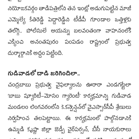
నియోజకవర్గం తాడిపత్రిలోని తన ఇంట్లో అడుగుపెట్టిన మాజీ
ఎమ్మెల్యే కేతిరెడ్డి పెద్దారెడ్డిని టీడీపీ గూండాల ఒత్తిళ్లకు
తలొగ్గి.. పోలీసులే ఆయ­న్ను బలవంతంగా వాహనంలోకి
ఎక్కించి అనంతపురం పంపడం రాష్ట్రంలో ప్రభుత్వ
దుర్మార్గానికి అద్దం పట్టింది.
గుడివాడలో దాడి జరిగిందిలా..
చంద్రబాబు ప్రభుత్వ వైఫల్యాలను ఊరారా ఎండగట్టేలా
‘బాబు ష్యూరిటీ–మోసం గ్యారెంటీ’ కార్యక్రమాన్ని గుడివాడ
మండలం లింగవరంలోని కె.కన్వెన్షన్‌లో వైఎస్సార్‌సీపీ శ్రేణులు
నిర్వహించ తలపెట్టాయి. ఈ కార్యక్రమంలో పాల్గొనడానికి
ఉమ్మడి కృష్ణా జిల్లా జెడ్పీ చైర్‌పర్సన్, బీసీ నాయకురాలు