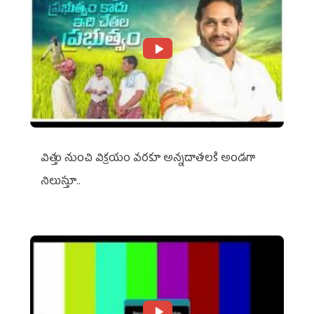
విత్తు నుంచి విక్రయం వరకూ అన్నదాతలకి అండగా
నిలుస్తూ..