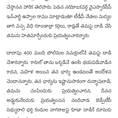
చేస్తానని హారిక తెలిపారు. పెడన నియోజకవర్గ వైఎస్సార్‌సీపీ
ఇన్‌చార్జి ఉప్పాల రాము మాట్లాడుతూ టీడీపీ నేతలు మద్యం
తాగి వచ్చి వీధి గూండాల్లా కర్రలు, రాడ్లతో తమపై దాడి చేసి
తమను హతమార్చేందుకు ప్రయత్నించారన్నారు.
దాదాపు 400 మంది పోలీసుల సమక్షంలోనే తమపై దాడి
చేశారన్నారు. కారులో తాను ఒక్కడినే ఉంటే భయపడేవాడిని
కాదని, మహిళ అయిన తన భార్య ఉండటంతో ఆందోళన
చెందానన్నారు. తన భార్యను ఇష్టానుసారంగా దుర్భాషలాడి,
తమను చంపేందుకు ప్రయత్నించారని, దీనిని
అడ్డుకునేందుకు ప్రయత్నించిన నందివాడ జెడ్పీటీసీ
సభ్యురాలి భర్త కందుల నాగరాజుపై కూడా దాడికి దూసుకు