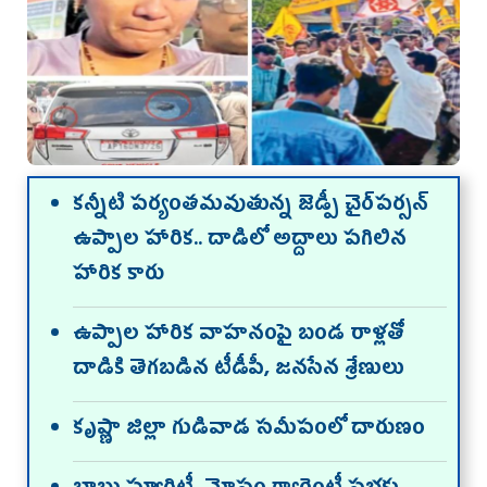
కన్నీటి పర్యంతమవుతున్న జెడ్పీ చైర్‌పర్సన్‌
ఉప్పాల హారిక.. దాడిలో అద్దాలు పగిలిన
హారిక కారు
ఉప్పాల హారిక వాహనంపై బండ రాళ్లతో
దాడికి తెగబడిన టీడీపీ, జనసేన శ్రేణులు
కృష్ణా జిల్లా గుడివాడ సమీపంలో దారుణం