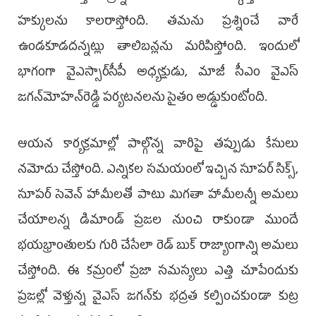
హక్కులను కాలరాస్తోంది. తమను ప్రశ్నించే వారే
ఉండకూడదన్నట్లు తాలిబన్లను మరిపిస్తోంది. ఇందులో
భాగంగా వైఎస్సార్‌సీపీ అధ్యక్షుడు, మాజీ సీఎం వైఎస్‌
జగన్‌మోహన్‌రెడ్డి పర్యటనలను సైతం అడ్డుకుంటోంది.
ఆయన కార్యక్రమాల్లో పాల్గొన్న వారిపై తప్పుడు కేసులు
నమోదు చేస్తోంది. ఎన్నికల సమయంలో ఇచ్చిన సూపర్‌ సిక్స్,
సూపర్‌ సెవెన్‌ హామీలతో పాటు మిగతా హామీలన్నీ అమలు
చేయాలన్న డిమాండ్‌ ప్రజల నుంచి రాకుండా ముందే
భయభ్రాంతులకు గురి చేసేలా రెడ్‌ బుక్‌ రాజ్యాంగాన్ని అమలు
చేస్తోంది. ఈ కమ్రంలో ప్రజా సమస్యలు ఎత్తి చూపేందుకు
ప్రజల్లో వెళ్తున్న వైఎస్‌ జగన్‌కు భద్రత కల్పించకుండా కుట్ర