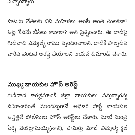
వచ్చారన్నారు.
కూటమి నేతలకు బీసీ మహిళలు అంటే అంత చులకనా?
ఓట్ల కోసమే బీసీలు కావాలా? అని ప్రశ్నించారు. ఈ దాడిపై
గుడివాడ ఎమ్మెల్యే రాము స్పందించాలని, దాడికి పాల్పడిన
వారిని వెంటనే అరెస్ట్‌ చేయాలని ఆయన డిమాండ్‌ చేశారు.
ముఖ్య నాయకుల హౌస్‌ అరెస్ట్‌
గుడివాడ కార్యక్రమానికి జిల్లా నాయకులు వస్తున్నారన్న
సమాచారంతో ముందస్తుగానే అధికార పార్టీ నాయకుల
ఒత్తిళ్లతో పోలీసులు హౌస్‌ అరెస్ట్‌లు చేశారు. మాజీ మంత్రి
పేర్ని వెంకట్రామయ్య(నాని), పామర్రు మాజీ ఎమ్మెల్యే కైలే