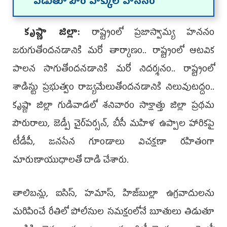
పెడుతూ పౌర హక్కుల హననం
కృష్ణా జిల్లా:
రాష్ట్రంలో ప్రజాస్వామ్య హననం
జరుగుతోందనడానికి మరో తార్కాణం.. రాష్ట్రంలో ఆటవిక
పాలన సాగుతోందనడానికి మరో నిదర్శనం.. రాష్ట్రంలో
శాడిస్టు ప్రభుత్వం రాజ్యమేలుతోందనడానికి నిలువుటద్దం..
కృష్ణా జిల్లా గుడివాడలో శనివారం సాక్షాత్తు జిల్లా ప్రథమ
పౌరురాలు, జెడ్పీ చైర్‌పర్సన్, బీసీ మహిళ ఉప్పాల హారికపై
టీడీపీ, జనసేన గూండాలు విచక్షణా రహితంగా
మారుణాయుధాలతో దాడి చేశారు.
తాలిబన్లు, ఐసిస్, హమాస్, హిజ్‌బుల్లా ఉగ్రవాదులను
మరిపించే రీతిలో పోలీసుల సమక్షంలోనే బూతులు తిడుతూ