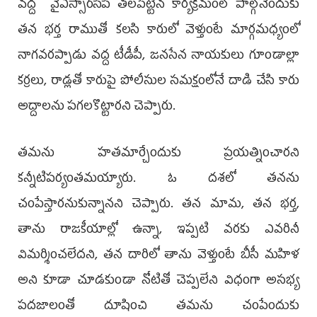
వద్ద వైఎస్సార్‌సీపీ తలపెట్టిన కార్యక్రమంలో పాల్గొనేందుకు
తన భర్త రాముతో కలసి కారులో వెళ్తుంటే మార్గమధ్యంలో
నాగవరప్పాడు వద్ద టీడీపీ, జనసేన నాయకులు గూండాల్లా
కర్రలు, రాడ్లతో కారుపై పోలీసుల సమక్షంలోనే దాడి చేసి కారు
అద్దాలను పగలకొట్టారని చెప్పారు.
తమను హతమార్చేందుకు ప్రయత్నించారని
కన్నీటిపర్యంతమయ్యారు. ఓ దశలో తనను
చంపేస్తారనుకున్నానని చెప్పారు. తన మామ, తన భర్త,
తాను రాజకీయాల్లో ఉన్నా, ఇప్పటి వరకు ఎవరినీ
విమర్శించలేదని, తన దారిలో తాను వెళ్తుంటే బీసీ మహిళ
అని కూడా చూడకుండా నోటితో చెప్పలేని విధంగా అసభ్య
పదజాలంతో దూషించి తమను చంపేందుకు