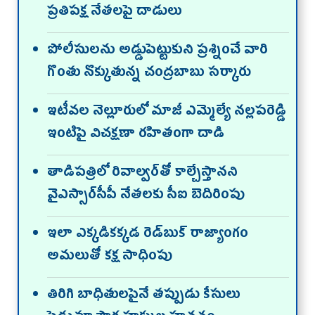
ప్రతిపక్ష నేతలపై దాడులు
పోలీసులను అడ్డుపెట్టుకుని ప్రశ్నించే వారి
గొంతు నొక్కుతున్న చంద్రబాబు సర్కారు
ఇటీవల నెల్లూరులో మాజీ ఎమ్మెల్యే నల్లపరెడ్డి
ఇంటిపై విచక్షణా రహితంగా దాడి
తాడిపత్రిలో రివాల్వర్‌తో కాల్చేస్తానని
వైఎస్సార్‌సీపీ నేతలకు సీఐ బెదిరింపు
ఇలా ఎక్కడికక్కడ రెడ్‌బుక్‌ రాజ్యాంగం
అమలుతో కక్ష సాధింపు
తిరిగి బాధితులపైనే తప్పుడు కేసులు