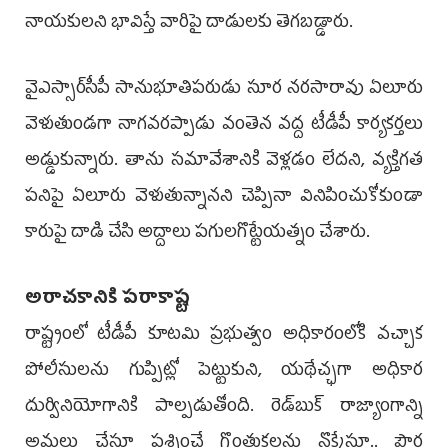
నాయకులని భావిస్తే వారిపై దాడులకు తెగబడ్డారు.
వైఎస్సార్‌సీపీ సానుభూతిపరుడు సూర నరసారావు ఏలూరు
వెళుతుండగా నాగవరప్పాడు వంతెన వద్ద టీడీపీ కార్యకర్తలు
అడ్డుకున్నారు. తాను సమావేశానికి వెళ్లడం లేదని, వ్యక్తిగత
పనిపై ఏలూరు వెళుతున్నానని చెప్పినా వినిపించుకోకుండా
కారుపై దాడి చేసి అద్దాలు పగులగొట్టేయత్నం చేశారు.
అరాచకానికి పరాకాష్ట
రాష్ట్రంలో టీడీపీ కూటమి ప్రభుత్వం అధికారంలోకి వచ్చాక
పోలీసులను గుప్పిట్లో పెట్టుకుని, యథేచ్ఛగా అధికార
దుర్వినియోగానికి పాల్పడుతోంది. రెడ్‌బుక్‌ రాజ్యాంగాన్ని
అమలు చేస్తూ ప్రశ్నించే గొంతుకలను నొక్కేస్తూ.. పౌర