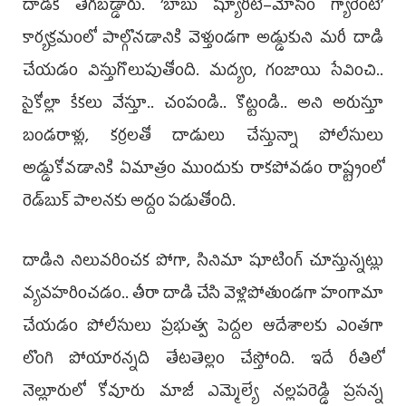
దాడికి తెగబడ్డారు. ‘బాబు ష్యూరిటీ–మోసం గ్యారెంటీ’
కార్యక్రమంలో పాల్గొనడానికి వెళ్తుండగా అడ్డుకుని మరీ దాడి
చేయడం విస్తుగొలుపుతోంది. మద్యం, గంజాయి సేవించి..
సైకోల్లా కేకలు వేస్తూ.. చంపండి.. కొట్టండి.. అని అరుస్తూ
బండరాళ్లు, కర్రలతో దాడులు చేస్తున్నా పోలీసులు
అడ్డుకోవడానికి ఏమాత్రం ముందుకు రాకపోవడం రాష్ట్రంలో
రెడ్‌బుక్‌ పాలనకు అద్దం పడుతోంది.
దాడిని నిలువరించక పోగా, సినిమా షూటింగ్‌ చూస్తున్నట్లు
వ్యవహరించడం.. తీరా దాడి చేసి వెళ్లిపోతుండగా హంగామా
చేయడం పోలీసులు ప్రభుత్వ పెద్దల ఆదేశాలకు ఎంతగా
లొంగి పోయారన్నది తేటతెల్లం చేస్తోంది. ఇదే రీతిలో
నెల్లూరులో కోవూరు మాజీ ఎమ్మెల్యే నల్లపరెడ్డి ప్రసన్న