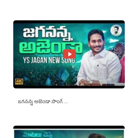
Against Media Groups
జగనన్న అజెండా సాంగ్….