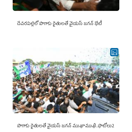
దేవరపల్లిలో పొగాకు రైతులతో వైయస్ జగన్ భేటీ
పొగాకు రైతుల‌తో వైయ‌స్ జ‌గ‌న్ ముఖాముఖి..ఫొటోలు2