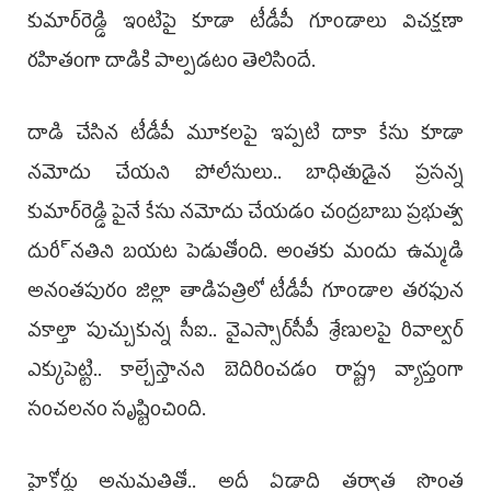
కుమార్‌రెడ్డి ఇంటిపై కూడా టీడీపీ గూండాలు విచక్షణా
రహితంగా దాడికి పాల్పడటం తెలిసిందే.
దాడి చేసిన టీడీపీ మూకలపై ఇప్పటి దాకా కేసు కూడా
నమోదు చేయని పోలీసులు.. బాధితుడైన ప్రసన్న
కుమార్‌రెడ్డి పైనే కేసు నమోదు చేయడం చంద్రబాబు ప్రభుత్వ
దురీ్నతిని బయట పెడుతోంది. అంతకు మందు ఉమ్మడి
అనంతపురం జిల్లా తాడిపత్రిలో టీడీపీ గూండాల తరఫున
వకాల్తా పుచ్చుకున్న సీఐ.. వైఎస్సార్‌సీపీ శ్రేణులపై రివాల్వర్‌
ఎక్కుపెట్టి.. కాల్చేస్తానని బెదిరించడం రాష్ట్ర వ్యాప్తంగా
సంచలనం సృష్టించింది.
హైకోర్టు అనుమతితో.. అదీ ఏడాది తర్వాత సొంత