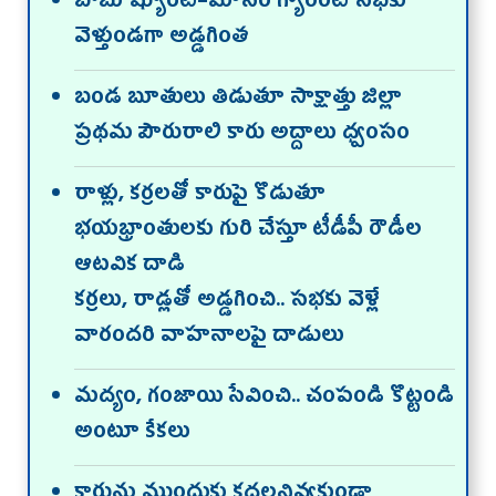
బాబు ష్యూరిటీ–మోసం గ్యారెంటీ సభకు
వెళ్తుండగా అడ్డగింత
బండ బూతులు తిడుతూ సాక్షాత్తు జిల్లా
ప్రథమ పౌరురాలి కారు అద్దాలు ధ్వంసం
రాళ్లు, కర్రలతో కారుపై కొడుతూ
భయభ్రాంతులకు గురి చేస్తూ టీడీపీ రౌడీల
ఆటవిక దాడి
కర్రలు, రాడ్లతో అడ్డగించి.. సభకు వెళ్లే
వారందరి వాహనాలపై దాడులు
మద్యం, గంజాయి సేవించి.. చంపండి కొట్టండి
అంటూ కేకలు
కారును ముందుకు కదలనివ్వకుండా