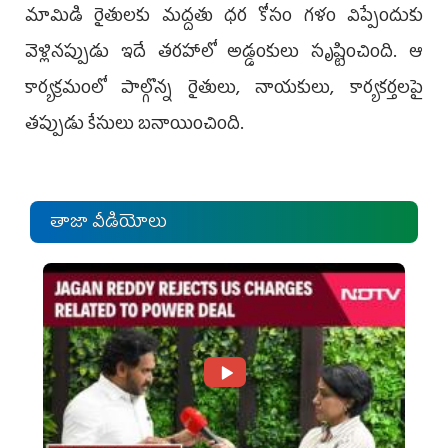
మామిడి రైతులకు మద్దతు ధర కోసం గళం విప్పేందుకు
వెళ్లినప్పుడు ఇదే తరహాలో అడ్డంకులు సృష్టించింది. ఆ
కార్యక్రమంలో పాల్గొన్న రైతులు, నాయకులు, కార్యకర్తలపై
తప్పుడు కేసులు బనాయించింది.
తాజా వీడియోలు