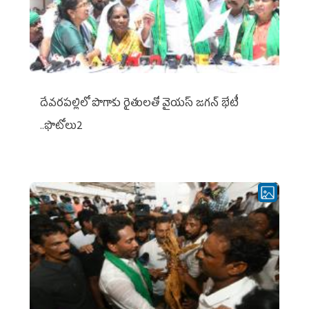
దేవరపల్లిలో పొగాకు రైతులతో వైయస్ జగన్ భేటీ
..ఫొటోలు2