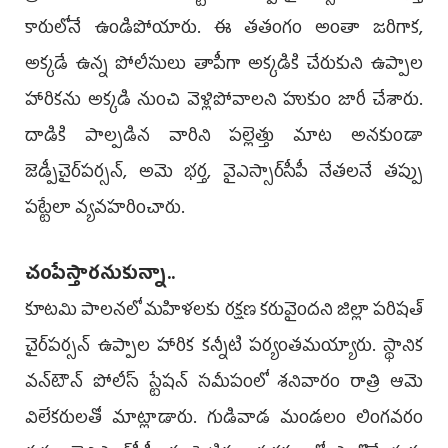
కారులోనే ఉండిపోయారు. ఈ తతంగం అంతా జరిగాక,
అక్కడే ఉన్న పోలీసులు తాపీగా అక్కడికి చేరుకుని ఉప్పాల
హారికను అక్కడి నుంచి వెళ్లిపోవాలని హుకుం జారీ చేశారు.
దాడికి పాల్పడిన వారిని పల్లెత్తు మాట అనకుండా
జెడ్పీచైర్‌పర్సన్, అమె భర్త, వైఎస్సార్‌సీపీ నేతలనే తప్పు
పట్టేలా వ్యవహరించారు.
చంపేస్తారనుకున్నా..
కూటమి పాలనలో మహిళలకు రక్షణ కరువైందని జిల్లా పరిషత్‌
చైర్‌పర్సన్‌ ఉప్పాల హారిక కన్నీటి పర్యంతమయ్యారు. స్థానిక
వన్‌టౌన్‌ పోలీస్‌ స్టేషన్‌ సమీపంలో శనివారం రాత్రి ఆమె
విలేకరులతో మాట్లాడారు. గుడివాడ మండలం లింగవరం