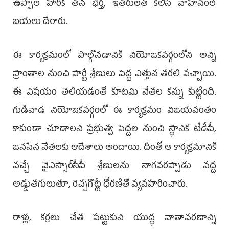
ఉప్పాల హారిక తన భర్త, ఇతరులతో కలిసి వాహనంలో
బయలు దేరారు.
ఈ కార్యక్రమంలో పాల్గొనడానికి నియోజకవర్గంలోని అన్ని
ప్రాంతాల నుంచి పార్టీ శ్రేణులు పెద్ద ఎత్తున తరలి వచ్చాయి.
ఈ విషయం తెలియడంతో కూటమి నేతల కన్ను కుట్టింది.
గుడివాడ నియోజకవర్గంలో ఈ కార్యక్రమం విజయవంతం
కాకుండా చూడాలని ప్రభుత్వ పెద్దల నుంచి స్థానిక టీడీపీ,
జనసేన నేతలకు ఆదేశాలు అందాయి. దీంతో ఆ కార్యక్రమానికి
వచ్చే వైఎస్సార్‌సీపీ శ్రేణులను నాగవరప్పాడు వద్ద
అడ్డుతగులుతూ, రెచ్చగొట్టే ధోరణితో వ్యవహరించారు.
రాళ్లు, కర్రలు చేత పట్టుకుని యుద్ధ వాతావరణాన్ని