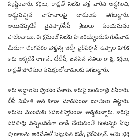
సృష్టించారు. కర్రలు, రాడ్లతో సభకు వెళ్లే వారిని అడ్డగించి,
అడ్డువచ్చిన వాహనాలపై దాడులకు తెగబడ్డారు.
అయినప్పటికీ వైఎస్సార్‌సీపీ శ్రేణులు సంయమనం
పాటించాయి. ఈ క్రమంలో సభకు హాజరయ్యేందుకు గుడివాడ
మీదుగా లింగవరం వెళ్తున్న జెడ్పీ చైర్‌పర్సన్‌ ఉప్పాల హారిక
కారు అక్కడికి రాగానే.. టీడీపీ, జనసేన నేతలు రాళ్లు, కర్రలు,
రాడ్లతో పోలీసుల సమక్షంలో దాడులకు తెగబడ్డారు.
కారు అద్దాలను ధ్వంసం చేశారు. కారుపై బండరాళ్లు విసిరారు.
బీసీ మహిళ అని కూడా చూడకుండా బూతులు తిట్టారు.
కారును ముందుకు కదలనివ్వకుండా అడ్డుకున్నారు. కారుపై
పదిసార్లు విచ్చలవిడిగా దాడి చేయడంతో గంటన్నర సేపు
ప్రాణాలను అరచేతిలో పెట్టుకుని జెడ్పీ చైర్‌పర్సన్, ఆమె భర్త