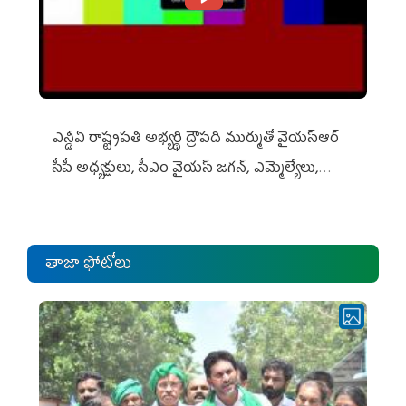
ఎన్డీఏ రాష్ట్ర‌ప‌తి అభ్య‌ర్థి ద్రౌప‌ది ముర్ముతో వైయ‌స్ఆర్
సీపీ అధ్య‌క్షులు, సీఎం వైయ‌స్ జ‌గ‌న్, ఎమ్మెల్యేలు,
ఎంపీల స‌మావేశం
తాజా ఫోటోలు