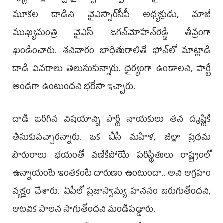
మూకల దాడిని వైఎస్సార్‌సీపీ అధ్యక్షుడు, మాజీ
ముఖ్యమంత్రి వైఎస్‌ జగన్‌మోహన్‌రెడ్డి తీవ్రంగా
ఖండించారు. శనివారం బాధితురాలితో ఫోన్‌లో మాట్లాడి
దాడి వివరాలు తెలుసుకున్నారు. ధైర్యంగా ఉండాలని, పార్టీ
అండగా ఉంటుందని భరోసా ఇచ్చారు.
దాడి జరిగిన విషయాన్ని పార్టీ నాయకులు తన దృష్టికి
తీసుకువచ్చారన్నారు. ఒక బీసీ మహిళ, జిల్లా ప్రథమ
పౌరురాలు భయంతో వణికిపోయే పరిస్థితులు రాష్ట్రంలో
ఉన్నాయంటే ఇంతకంటే దారుణం ఉంటుందా.. అని ఆగ్రహం
వ్యక్తం చేశారు. ఏపీలో ప్రజాస్వామ్య హననం జరుగుతోందని,
ఆటవిక పాలన సాగుతోందని మండిపడ్డారు.