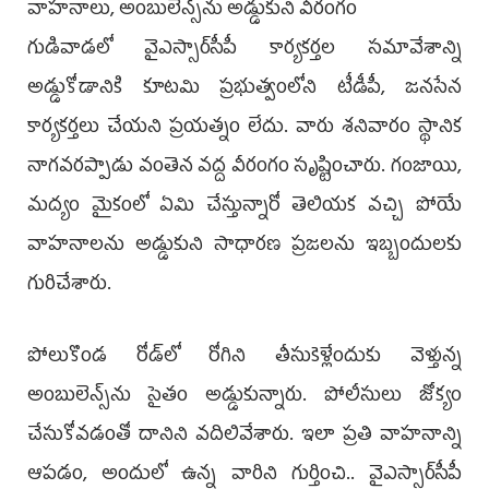
వాహనాలు, అంబులెన్స్‌ను అడ్డుకుని వీరంగం
గుడివాడలో వైఎస్సార్‌సీపీ కార్యకర్తల సమావేశాన్ని
అడ్డుకోడానికి కూటమి ప్రభుత్వంలోని టీడీపీ, జనసేన
కార్యకర్తలు చేయని ప్రయత్నం లేదు. వారు శనివారం స్థానిక
నాగవరప్పాడు వంతెన వద్ద వీరంగం సృష్టించారు. గంజాయి,
మద్యం మైకంలో ఏమి చేస్తున్నారో తెలియక వచ్చి పోయే
వాహనాలను అడ్డుకుని సాధారణ ప్రజలను ఇబ్బందులకు
గురిచేశారు.
పోలుకొండ రోడ్‌లో రోగిని తీసుకెళ్లేందుకు వెళ్తున్న
అంబులెన్స్‌ను సైతం అడ్డుకున్నారు. పోలీసులు జోక్యం
చేసుకోవడంతో దానిని వదిలివేశారు. ఇలా ప్రతి వాహనాన్ని
ఆపడం, అందులో ఉన్న వారిని గుర్తించి.. వైఎస్సార్‌సీపీ