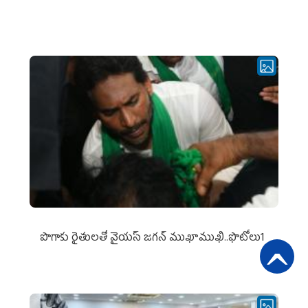
పొగాకు రైతుల‌తో వైయ‌స్ జ‌గ‌న్ ముఖాముఖి..ఫొటోలు1