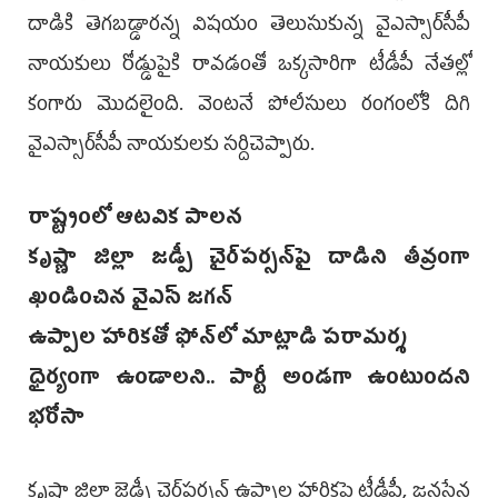
దాడికి తెగబడ్డారన్న విషయం తెలుసుకున్న వైఎస్సార్‌సీపీ
నాయకులు రోడ్డుపైకి రావడంతో ఒక్కసా­రిగా టీడీపీ నేతల్లో
కంగారు మొదలైంది. వెంటనే పోలీసులు రంగంలోకి దిగి
వైఎస్సార్‌సీపీ నాయకులకు సర్దిచెప్పారు.
రాష్ట్రంలో ఆటవిక పాలన
కృష్ణా జిల్లా జడ్పీ చైర్‌పర్సన్‌పై దాడిని తీవ్రంగా
ఖండించిన వైఎస్‌ జగన్‌
ఉప్పాల హారికతో ఫోన్‌లో మాట్లాడి పరామర్శ
ధైర్యంగా ఉండాలని.. పార్టీ అండగా ఉంటుందని
భరోసా
కృష్ణా జిల్లా జెడ్పీ చైర్‌పర్సన్‌ ఉప్పాల హారికపై టీడీపీ, జనసేన