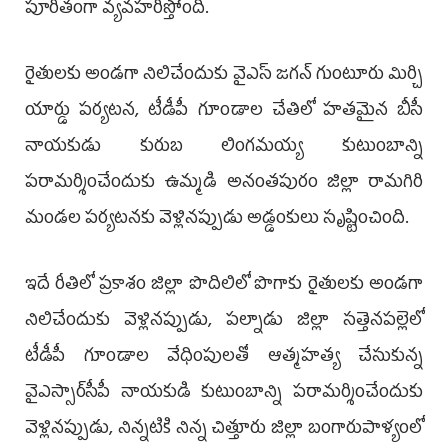
పూరితంగా వ్యవహరిస్తోంది.
రైతులకు అండగా నిలిచేందుకు వైఎస్‌ జగన్‌ గుంటూరు మిర్చి
యార్డు పర్యటన, టీడీపీ గూండాల చేతిలో హతమైన బీసీ
నాయకుడు కురుబ లింగమయ్య కుటుంబాన్ని
పరామర్శించేందుకు ఉమ్మడి అనంతపురం జిల్లా రామగిరి
మండల పర్యటనకు వెళ్లినప్పుడు అడ్డంకులు సృష్టించింది.
ఇదే రీతిలో ప్రకాశం జిల్లా పొదిలిలో పొగాకు రైతులకు అండగా
నిలిచేందుకు వెళ్లినప్పుడు, పల్నాడు జిల్లా సత్తెనపల్లెలో
టీడీపీ గూండాల వేధింపులతో ఆత్మహత్య చేసుకున్న
వైఎస్సార్‌సీపీ నాయకుడి కుటుంబాన్ని పరామర్శించేందుకు
వెళ్లినప్పుడు, నిన్నటికి నిన్న చిత్తూరు జిల్లా బంగారుపాళ్యంలో