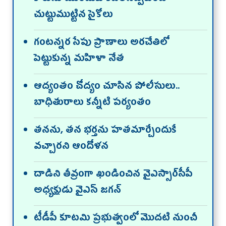
చుట్టుముట్టిన సైకోలు
గంటన్నర సేపు ప్రాణాలు అరచేతిలో
పెట్టుకున్న మహిళా నేత
ఆద్యంతం చోద్యం చూసిన పోలీసులు..
బాధితురాలు కన్నీటి పర్యంతం
తనను, తన భర్తను హతమార్చేందుకే
వచ్చారని ఆందోళన
దాడిని తీవ్రంగా ఖండించిన వైఎస్సార్‌సీపీ
అధ్యక్షుడు వైఎస్‌ జగన్‌
టీడీపీ కూటమి ప్రభుత్వంలో మొదటి నుంచీ