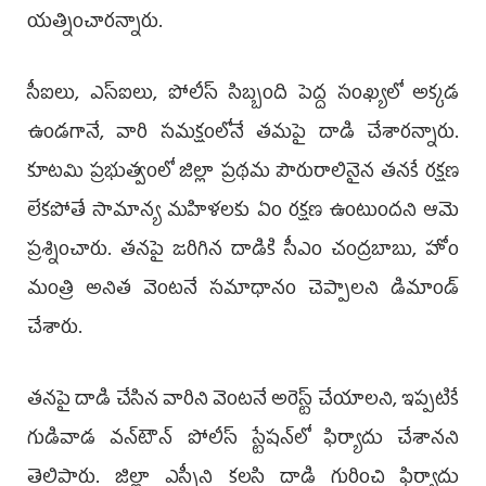
యత్నించారన్నారు.
సీఐలు, ఎస్‌ఐలు, పోలీస్‌ సిబ్బంది పెద్ద సంఖ్యలో అక్కడ
ఉండగానే, వారి సమక్షంలోనే తమపై దాడి చేశారన్నారు.
కూటమి ప్రభుత్వంలో జిల్లా ప్రథమ పౌరురాలినైన తనకే రక్షణ
లేకపోతే సామాన్య మహిళలకు ఏం రక్షణ ఉంటుందని ఆమె
ప్రశ్నించారు. తనపై జరిగిన దాడికి సీఎం చంద్రబాబు, హోం
మంత్రి అనిత వెంటనే సమాధానం చెప్పాలని డిమాండ్‌
చేశారు.
తనపై దాడి చేసిన వారిని వెంటనే అరెస్ట్‌ చేయాలని, ఇప్పటికే
గుడివాడ వన్‌టౌన్‌ పోలీస్‌ స్టేషన్‌లో ఫిర్యాదు చేశానని
తెలిపారు. జిల్లా ఎస్పీని కలసి దాడి గురించి ఫిర్యాదు