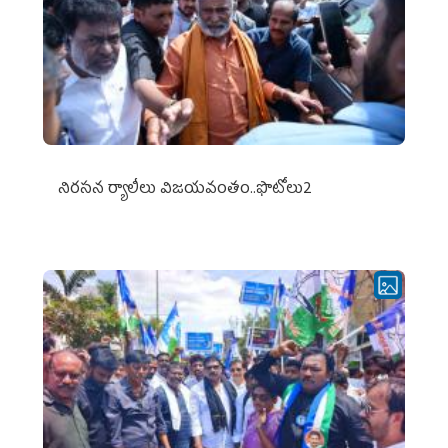
నిర‌స‌న ర్యాలీలు విజ‌య‌వంతం..ఫొటోలు2