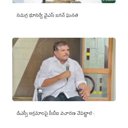
స‌మ‌గ్ర భూస‌ర్వే వైఎస్ జ‌గ‌న్ ఘ‌న‌త
డిఎస్సీ అక్రమాలపై సీబీఐ విచారణ చేపట్టాలి :