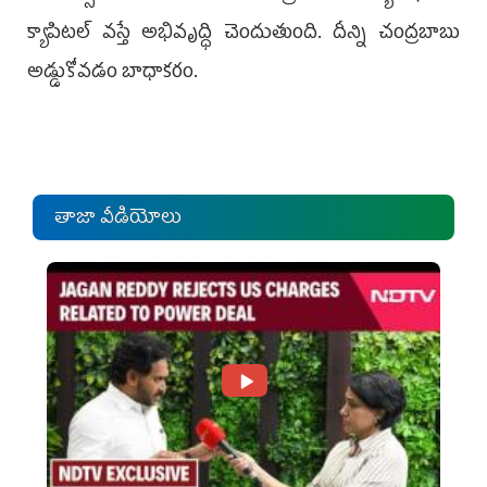
క్యాపిటల్‌ వస్తే అభివృద్ధి చెందుతుంది. దీన్ని చంద్రబాబు
అడ్డుకోవడం బాధాకరం.
తాజా వీడియోలు