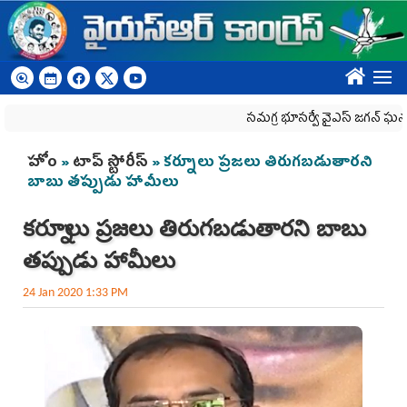
Skip to main content
????
స‌మ‌గ్ర భూస‌ర్వే వైఎస్ జ‌గ‌న్ ఘ‌న‌త
You are here
హోం
»
టాప్ స్టోరీస్
» కర్నూలు ప్రజలు తిరుగబడుతారని
బాబు తప్పుడు హామీలు
కర్నూలు ప్రజలు తిరుగబడుతారని బాబు
తప్పుడు హామీలు
24 Jan 2020 1:33 PM