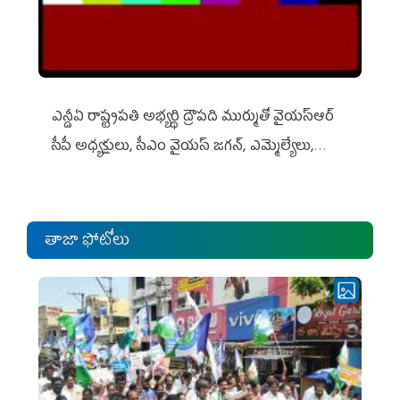
ఎన్డీఏ రాష్ట్ర‌ప‌తి అభ్య‌ర్థి ద్రౌప‌ది ముర్ముతో వైయ‌స్ఆర్
సీపీ అధ్య‌క్షులు, సీఎం వైయ‌స్ జ‌గ‌న్, ఎమ్మెల్యేలు,
ఎంపీల స‌మావేశం
తాజా ఫోటోలు