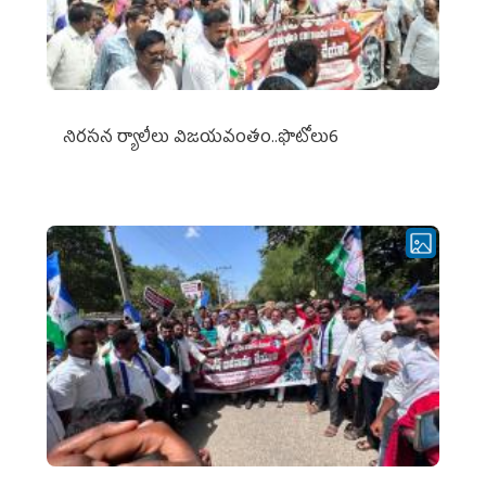
నిర‌స‌న ర్యాలీలు విజ‌య‌వంతం..ఫొటోలు6