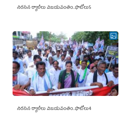
నిర‌స‌న ర్యాలీలు విజ‌య‌వంతం..ఫొటోలు5
నిర‌స‌న ర్యాలీలు విజ‌య‌వంతం..ఫొటోలు4