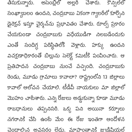
తీసుకున్నారు. అసెంబ్లీలో అల్లరి చేశారు. కౌన్సిల్‌లో
సంఖ్యాబలం ఉందని, చంద్రబాబు ఏకంగా గ్యాలరీలో కూర్చొని
డైరెక్షన్‌ ఇస్తూ చైర్మన్‌ను ప్రభావితం చేశారు. రూల్స్‌ ప్రకారం
చేయకుండా చంద్రబాబుకు విధేయుడిగా నిలబడేందుకు
ఎంతో సందిగ్ధ పరిస్థితిలోకి వెళ్లారు. హక్కు ఉందని
విచక్షణాధికారంతో బిల్లును సెలెక్ట్‌ కమిటీకి పంపించారు. ఆ
ప్రతిపాదన చంద్రబాబు నుంచే వచ్చింది. చంద్రబాబుకు
రెండు, మూడు గ్రామాలు కావాలా? రాష్ట్రంలోని 13 జిల్లాలు
కావాలో ఆలోచన చేయాలి. టీడీపీ నాయకులు మా జిల్లాలో
మొహం చాటేశారు. ఎన్ని రోజులు అడ్డుకున్నా కూడా మూడు
రాజధానులు తప్పనిసరి. ఒక్క పని అయినా కర్నూలు
నగరానికి చేసి ఉంటే మేం ఈ రోజు ఇంతగా ఆందోళన
చెందాల్సిన అవసరం లేదు. మాప్రాంతానికి జ్యుడిషియల్‌