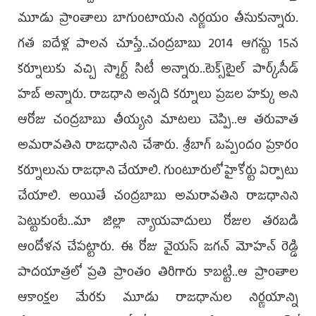
మూడు ప్రాంతాలు బాగుంటాయని నిర్ణయం తీసుకున్నారు.
గత ఐదేళ్ల పాలన చూస్తే..చంద్రబాబు 2014 ఆగస్టు 15న
కర్నూలుకు వచ్చి స్మార్ట్‌ సిటీ అన్నారు..టెక్స్‌టైల్‌ పార్క్‌,సీడ్‌
హబ్‌ అన్నారు. రాజధాని అన్నది కర్నూలు ప్రజల హక్కు అని
ఆరోజు చంద్రబాబు తీయ్యని మాటలు చెప్పి..ఆ తరువాత
అమరావతిని రాజధానిని చేశారు. శ్రీబాగ్‌ ఒప్పందం ప్రకారం
కర్నూలును రాజధాని చేయాలి. గుంటూరులో హైకోర్టు ఏర్పాటు
చేయాలి. అయితే చంద్రబాబు అమరావతిని రాజధానిని
పెట్టుకుంటే..మా జిల్లా న్యాయవాదులు రోజుల తరబడి
ఆందోళన చేపట్టారు. ఈ రోజు వైయస్‌ జగన్‌ మోహన్‌ రెడ్డి
పాదయాత్రలో ప్రతి ప్రాంతం తిరిగారు కాబట్టి..ఆ ప్రాంతాల
ఆకాంక్షల మేరకు మూడు రాజధానుల నిర్ణయాన్ని