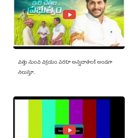
విత్తు నుంచి విక్రయం వరకూ అన్నదాతలకి అండగా
నిలుస్తూ..