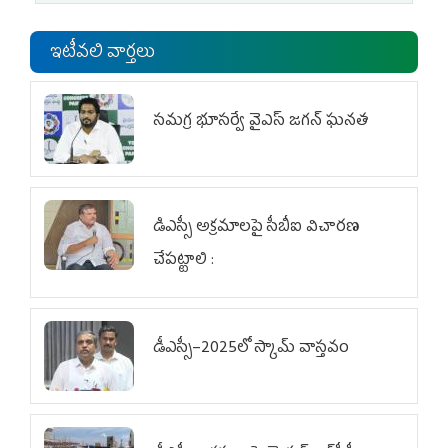
ఇటీవలి వార్తలు
స‌మ‌గ్ర భూస‌ర్వే వైఎస్ జ‌గ‌న్ ఘ‌న‌త
డిఎస్సీ అక్రమాలపై సీబీఐ విచారణ
చేపట్టాలి :
డీఎస్సీ–2025లో స్కామ్‌ వాస్తవం