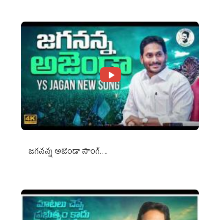
జగనన్న అజెండా సాంగ్….