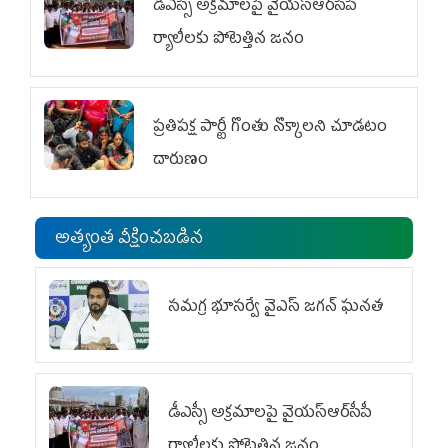
డీఎస్సీ అక్రమాలపై వైయ‌స్ఆర్‌సీపీ
ర్యాలీలకు పోటెత్తిన జనం
ప్రతిపక్ష పార్టీ గొంతు నొక్కాలని చూడటం
దారుణం
అత్యంత వీక్షించబడిన
స‌మ‌గ్ర భూస‌ర్వే వైఎస్ జ‌గ‌న్ ఘ‌న‌త
డీఎస్సీ అక్రమాలపై వైయ‌స్ఆర్‌సీపీ
ర్యాలీలకు పోటెత్తిన జనం