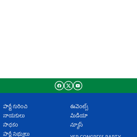
పార్టీ గురించి
ఈవెంట్స్
నాయకులు
మీడియా
సాధకం
న్యూస్
పార్టీ సభ్యులు