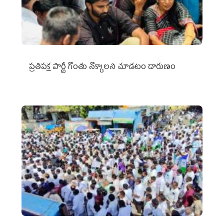
ప్రతిపక్ష పార్టీ గొంతు నొక్కాలని చూడటం దారుణం