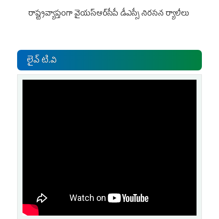
రాష్ట్రవ్యాప్తంగా వైయ‌స్ఆర్‌సీపీ డీఎస్సీ నిరసన ర్యాలీలు
లైవ్ టి.వి