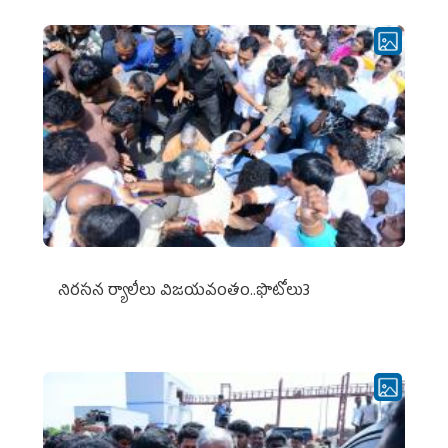
నిర‌స‌న ర్యాలీలు విజ‌య‌వంతం..ఫొటోలు3