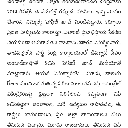
ఉండాల్సి ఉండగా, ఎక్కడ తిరగబడుతారోనని చంద్రబాబు
2014 రిపబ్లిక్‌ డే వేడుకల్లో తప్పుడు హామీలు ఇచ్చి మోసం
చేశారని ఎమ్మెల్యే హాఫీజ్‌ ఖాన్‌ మండిపడ్డారు. కర్నూలు
ప్రజల హక్కులను కాలరాస్తూ..ఎలాంటి ప్రజాభిప్రాయ సేకరణ
చేయకుండా అమరావతిని రాజధాని చేశారని విమర్శించారు.
తాడేపల్లిలోని పార్టీ కేంద్ర కార్యాలయంలో డిప్యూటీ సీఎం
అంజాద్‌బాషాతో కలిసి హాఫీజ్‌ ఖాన్‌ మీడియాతో
మాట్లాడారు. ఆయన ఏమన్నారంటే.. మూడు, నాలుగు
రోజుల నుంచి జరుగుతున్న పరిణామాలు గమనిస్తే..అసెంబ్లీలో
వికేంద్రీకరణపై క్షుణ్ణంగా పరిశీలించి, కచ్చితంగా ఏపీ
కలిసికట్టుగా ఉండాలని, మరో ఉద్యమం రాకూడదని, ఈ
రాష్ట్రం బాగుండాలని, ప్రతి జిల్లా బాగుండాలని బిల్లు
తీసుకుని వచ్చారు. మూడు రాజధానులు తీసుకుని వస్తే