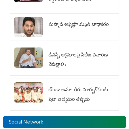
మహ్మద్‌ అఫ్యఫా మృతి బాధాకరం
డిఎస్సీ అక్రమాలపై సీబీఐ విచారణ
చేపట్టాలి :
బొండా ఉమా తీరు మార్చుకోకుంటే
ప్రజా ఉద్యమం తప్పదు
Social Network