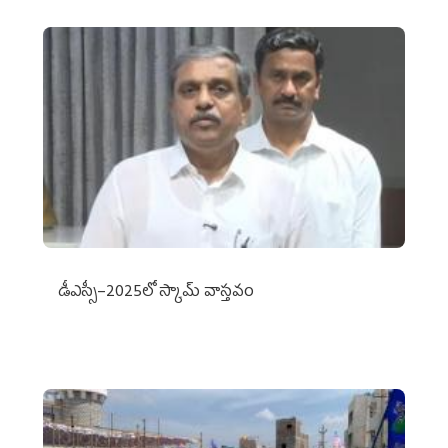
డీఎస్సీ–2025లో స్కామ్‌ వాస్తవం