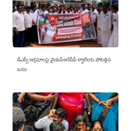
డీఎస్సీ అక్రమాలపై వైయ‌స్ఆర్‌సీపీ ర్యాలీలకు పోటెత్తిన
జనం