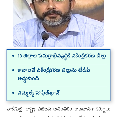
13 జిల్లాల సమగ్రాభివృద్ధికి వికేంద్రీకరణ బిల్లు
కావాలనే వికేంద్రీకరణ బిల్లును టీడీపీ
అడ్డుకుంది
ఎమ్మెల్యే హాఫిజ్‌ఖాన్‌
తాడేపల్లి: రాష్ట్ర విభజన అనంతరం రాజధానిగా కర్నూలు