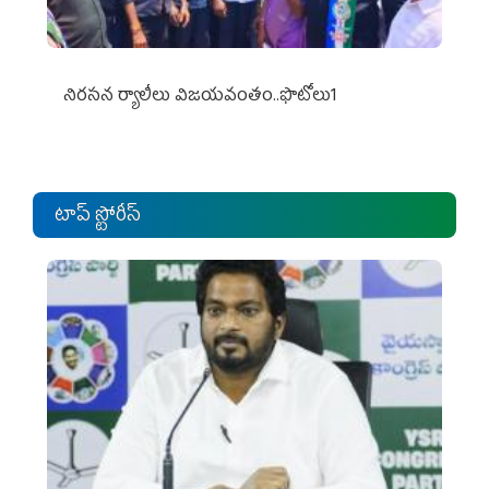
నిర‌స‌న ర్యాలీలు విజ‌య‌వంతం..ఫొటోలు1
టాప్ స్టోరీస్