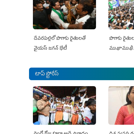
దేవరపల్లిలో పొగాకు రైతులతో
పొగాకు రైతుల‌
వైయస్ జగన్ భేటీ
ముఖాముఖి.
టాప్ స్టోరీస్