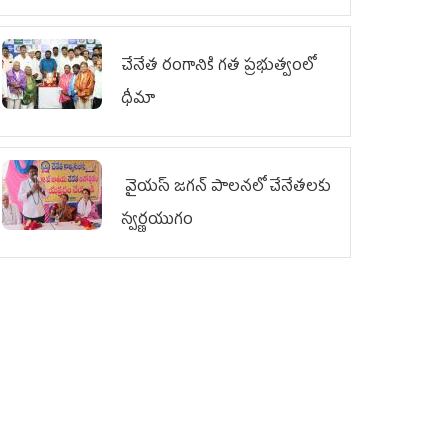
చేనేత రంగానికి గత ప్రభుత్వంలో
ధీమా
వైయ‌స్ జగన్ పాలనలో చేనేతలకు
స్వర్ణయుగం