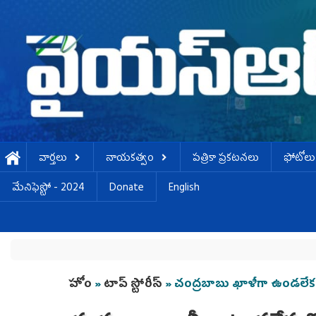
Skip to main content
వార్తలు
నాయకత్వం
పత్రికా ప్రకటనలు
ఫోటోలు
మేనిఫెస్టో - 2024
Donate
English
You are here
హోం
»
టాప్ స్టోరీస్
» చంద్రబాబు ఖాళీగా ఉండలేక 