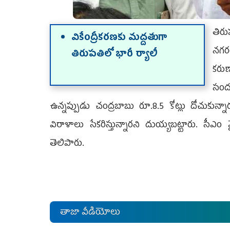
తిరు
వికేంద్రీకరణకు మద్దతుగా
నగరం
తిరుపతిలో భారీ ర్యాలీ
కరుణ
సంద
ఉన్నప్పుడు చంద్రబాబు రూ.8.5 కోట్లు దోచుకున్న
విరాళాలు సేకరిస్తున్నారని దుయ్యబట్టారు. సీఎం వై
తెలిపారు.
తాజా వీడియోలు