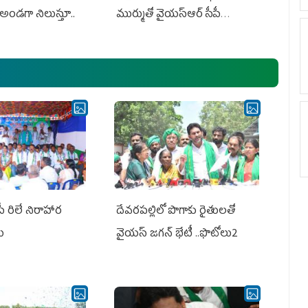
అండగా నిలుస్తూ..
ముర్ముతో వైయ‌స్ఆర్ సీపీ
అధ్య‌క్షులు, సీఎం వైయ‌స్ జ‌గ‌న్,
ఎమ్మెల్యేలు, ఎంపీల స‌మావేశం
పీ రిలే నిరాహార
దేవరపల్లిలో పొగాకు రైతులతో
లు
వైయస్ జగన్ భేటీ ..ఫొటోలు2