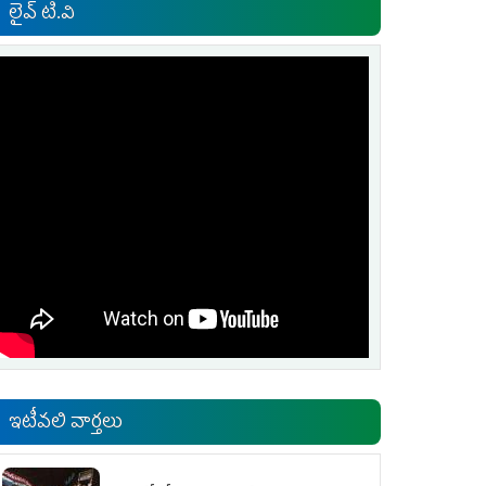
లైవ్ టి.వి
ఇటీవలి వార్తలు