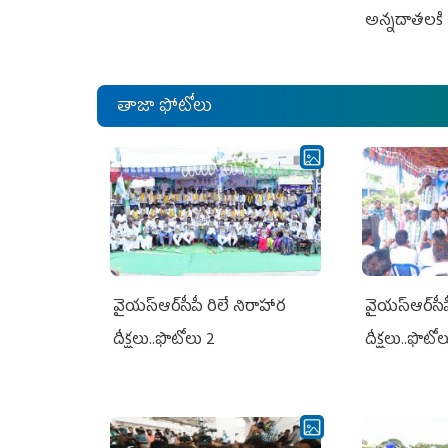
అన్నదాతలకి 
తాజా ఫోటోలు
వైయ‌స్ఆర్‌సీపీ రిలే నిరాహార
వైయ‌స్ఆర్‌సీ
దీక్షలు..ఫొటోలు 2
దీక్షలు..ఫొటో