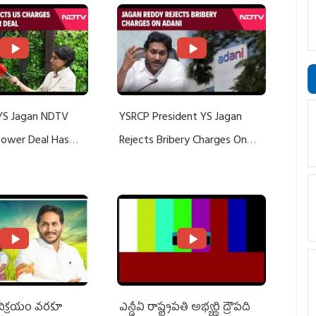
YS Jagan NDTV
YSRCP President YS Jagan
 Power Deal Has
Rejects Bribery Charges On
Do With Adani: YS
Adani, Threatens Defamation
ts US Charges
Suit Against Media Groups
 విక్రయం వరకూ
ఎన్డీఏ రాష్ట్ర‌ప‌తి అభ్య‌ర్థి ద్రౌప‌ది