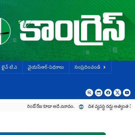
లైవ్ టి.వి
వైయస్ఆర్-పథకాలు
సంప్రదించండి
రెండో రోజు కూడా అదే నినాదం..
దిశ వ్యవస్థ రద్దు అత్యంత హేయం
డ