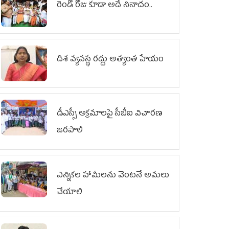
రెండో రోజు కూడా అదే నినాదం..
దిశ వ్యవస్థ రద్దు అత్యంత హేయం
డీఎస్సీ అక్రమాలపై సీబీఐ విచారణ
జరపాలి
ఎన్నికల హామీలను వెంటనే అమలు
చేయాలి