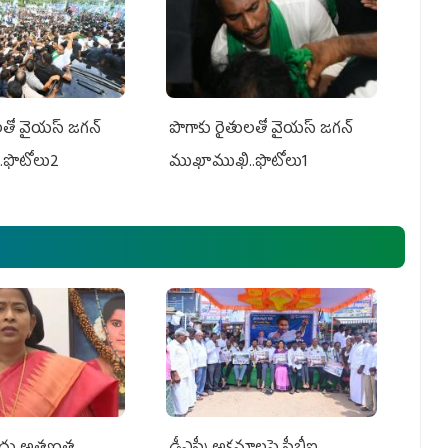
తో వైయ‌స్ జ‌గ‌న్
పొగాకు రైతుల‌తో వైయ‌స్ జ‌గ‌న్
.ఫొటోలు2
ముఖాముఖి..ఫొటోలు1