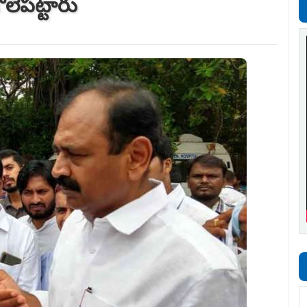
లెపట్టారు