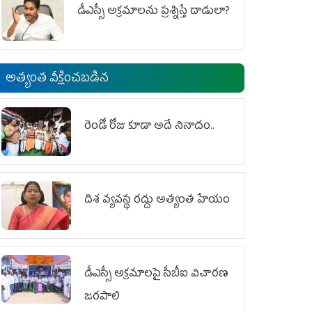
డీఎస్సీ అక్రమాలను ప్రశ్నిస్తే దాడులా?
అత్యంత వీక్షించబడిన
రెండో రోజు కూడా అదే నినాదం..
దిశ వ్యవస్థ రద్దు అత్యంత హేయం
డీఎస్సీ అక్రమాలపై సీబీఐ విచారణ
జరపాలి