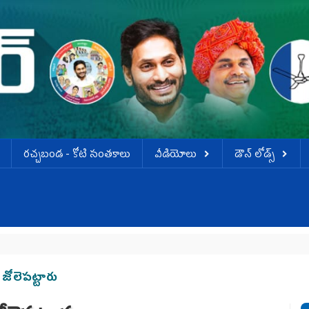
ర‌చ్చ‌బండ‌ - కోటి సంత‌కాలు
వీడియోలు
డౌన్ లోడ్స్
జోలెపట్టారు