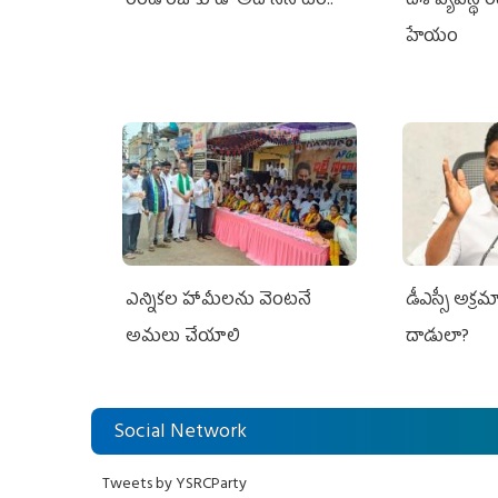
రెండో రోజు కూడా అదే నినాదం..
దిశ వ్యవస్థ 
హేయం
ఎన్నికల హామీలను వెంటనే
డీఎస్సీ అక్రమాల
అమలు చేయాలి
దాడులా?
Social Network
Tweets by YSRCParty