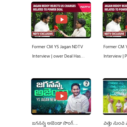
Former CM YS Jagan NDTV
Former CM 
Interview | ower Deal Has
Interview |
Nothing To Do With Adani: YS
Nothing To 
Jagan Rejects US Charges
Jagan Rejec
జగనన్న అజెండా సాంగ్….
విత్తు నుంచి