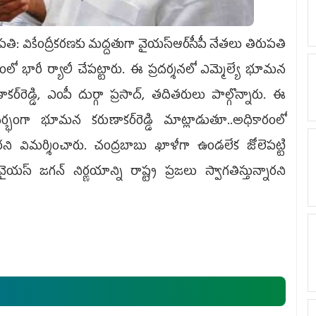
పతి: వికేంద్రీకరణకు మద్దతుగా వైయస్‌ఆర్‌సీపీ నేతలు తిరుపతి
లో భారీ ర్యాలీ చేపట్టారు. ఈ ప్రదర్శనలో ఎమ్మెల్యే భూమన
ాకర్‌రెడ్డి, ఎంపీ దుర్గా ప్రసాద్‌, తదితరులు పాల్గొన్నారు. ఈ
ర్భంగా భూమన కరుణాకర్‌రెడ్డి మాట్లాడుతూ..అధికారంలో
ారని విమర్శించారు. చంద్రబాబు ఖాళీగా ఉండలేక జోలెపట్టి
యస్‌ జగన్‌ నిర్ణయాన్ని రాష్ట్ర ప్రజలు స్వాగతిస్తున్నారని