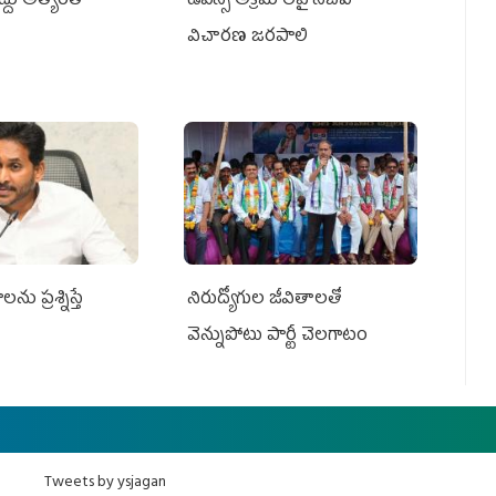
రద్దు అత్యంత
డీఎస్సీ అక్రమాలపై సీబీఐ
విచారణ జరపాలి
ను ప్రశ్నిస్తే
నిరుద్యోగుల జీవితాలతో
వెన్నుపోటు పార్టీ చెలగాటం
Tweets by ysjagan