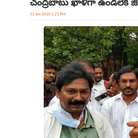
చంద్రబాబు ఖాళీగా ఉండలేక జో
13 Jan 2020 1:21 PM