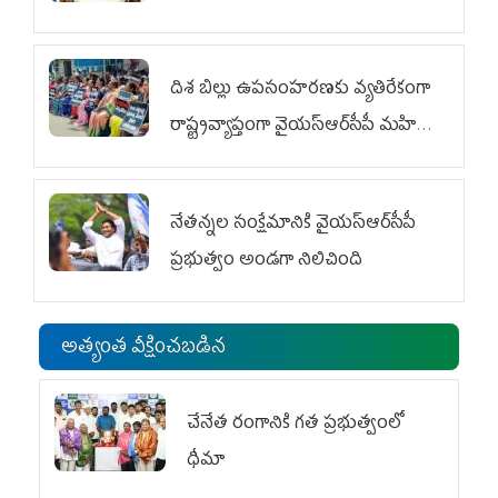
దిశ బిల్లు ఉపసంహరణకు వ్యతిరేకంగా
రాష్ట్రవ్యాప్తంగా వైయ‌స్ఆర్‌సీపీ మహిళా
విభాగం ఆందోళనలు
నేతన్నల సంక్షేమానికి వైయ‌స్ఆర్‌సీపీ
ప్రభుత్వం అండగా నిలిచింది
అత్యంత వీక్షించబడిన
చేనేత రంగానికి గత ప్రభుత్వంలో
ధీమా