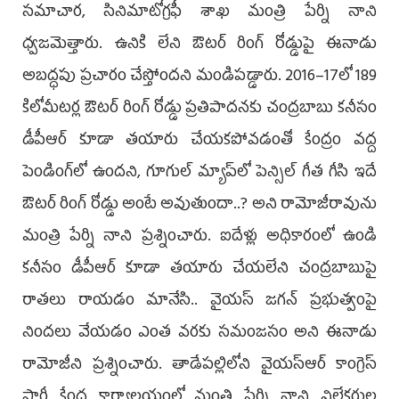
సమాచార, సినిమాటోగ్రఫీ శాఖ మంత్రి పేర్ని నాని
ధ్వజమెత్తారు. ఉనికి లేని ఔటర్‌ రింగ్‌ రోడ్డుపై ఈనాడు
అబద్ధపు ప్రచారం చేస్తోందని మండిపడ్డారు. 2016–17లో 189
కిలోమీటర్ల ఔటర్‌ రింగ్‌ రోడ్డు ప్రతిపాదనకు చంద్రబాబు కనీసం
డీపీఆర్‌ కూడా తయారు చేయకపోవడంతో కేంద్రం వద్ద
పెండింగ్‌లో ఉందని, గూగుల్‌ మ్యాప్‌లో పెన్సిల్‌ గీత గీసి ఇదే
ఔటర్‌ రింగ్‌ రోడ్డు అంటే అవుతుందా..? అని రామోజీరావును
మంత్రి పేర్ని నాని ప్రశ్నించారు. ఐదేళ్లు అధికారంలో ఉండి
కనీసం డీపీఆర్‌ కూడా తయారు చేయలేని చంద్రబాబుపై
రాతలు రాయడం మానేసి.. వైయస్‌ జగన్‌ ప్రభుత్వంపై
నిందలు వేయడం ఎంత వరకు సమంజసం అని ఈనాడు
రామోజీని ప్రశ్నించారు. తాడేపల్లిలోని వైయస్‌ఆర్‌ కాంగ్రెస్‌
పార్టీ కేంద్ర కార్యాలయంలో మంత్రి పేర్ని నాని విలేకరుల