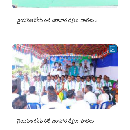
వైయ‌స్ఆర్‌సీపీ రిలే నిరాహార దీక్షలు..ఫొటోలు 2
వైయ‌స్ఆర్‌సీపీ రిలే నిరాహార దీక్షలు..ఫొటోలు