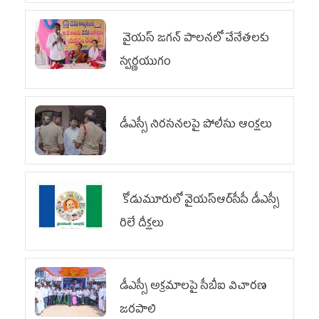
వైయ‌స్ జగన్ పాలనలో చేనేతలకు
స్వర్ణయుగం
డీఎస్సీ నిరసనలపై పోలీసు ఆంక్షలు
కోడుమూరులో వైయ‌స్ఆర్‌సీపీ డీఎస్సీ
రిలే దీక్షలు
డీఎస్సీ అక్రమాలపై సీబీఐ విచారణ
జరపాలి