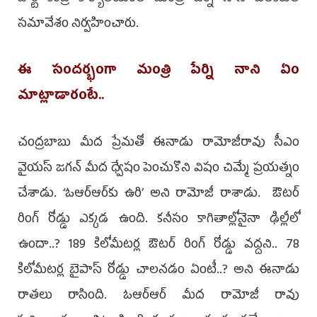
సమావేశం నిర్వహించారు.
ఈ సందర్భంగా మంత్రి పేర్ని నాని ఏం
మాట్లాడారంటే..
చంద్రబాబు మీద ప్రేమతో ఈనాడు రామోజీరావు సీఎం
వైయస్‌ జగన్‌ మీద ధ్వేషం పెంచుకొని విషం చిమ్మే ప్రయత్నం
చేశాడు. ‘ఓఆర్‌ఆర్‌కు ఉరి’ అని రామోజీ రాశాడు. ఔటర్‌
రింగ్‌ రోడ్డు ఎక్కడ ఉంది. కనీసం కాగితాల్లోనైనా ఢిల్లీలో
ఉందా..? 189 కిలోమీటర్ల ఔటర్‌ రింగ్‌ రోడ్డు వద్దని.. 78
కిలోమీటర్ల బైపాస్‌ రోడ్డు చాలనడం ఏంటీ..? అని ఈనాడు
రాతలు రాసింది. ఓఆర్‌ఆర్‌ మీద రామోజీ రావు