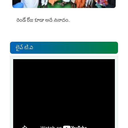
రెండో రోజు కూడా అదే నినాదం..
లైవ్ టి.వి