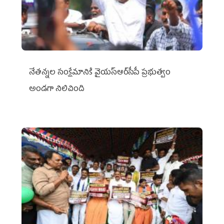
నేతన్నల సంక్షేమానికి వైయ‌స్ఆర్‌సీపీ ప్రభుత్వం
అండగా నిలిచింది