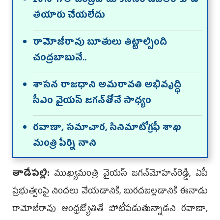
2016-17లో చంద్రబాబు కనీసం డీపీఆర్‌ కూడా
తయారు చేయలేదు
రామోజీరావు బూతులు తిట్టాల్సింది
చంద్రబాబునే..
శాసన రాజధాని అమరావతి అభివృద్ధి
సీఎం వైయస్‌ జగన్‌తోనే సాధ్యం
రవాణా, సమాచార, సినిమాటోగ్రఫీ శాఖ
మంత్రి పేర్ని నాని
తాడేపల్లి:
ముఖ్యమంత్రి వైయస్‌ జగన్‌మోహన్‌రెడ్డి, ఏపీ
ప్రభుత్వంపై నిందలు వేయడానికి, బురదజల్లడానికి ఈనాడు
రామోజీరావు ఆంధ్రజ్యోతితో పోటీపడుతున్నాడని రవాణా,