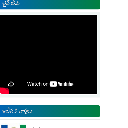
లైవ్ టి.వి
ఇటీవలి వార్తలు