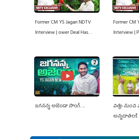
Former CM YS Jagan NDTV
Former CM 
Interview | ower Deal Has
Interview |
Nothing To Do With Adani: YS
Nothing To 
Jagan Rejects US Charges
Jagan Rejec
జగనన్న అజెండా సాంగ్….
విత్తు నుంచి
అన్నదాతలకి 