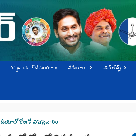
ర‌చ్చ‌బండ‌ - కోటి సంత‌కాలు
వీడియోలు
డౌన్ లోడ్స్
డీ
మీడియాలో రోజుకో విషప్రచారం