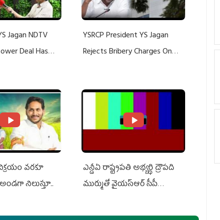
YS Jagan NDTV
YSRCP President YS Jagan
 Power Deal Has
Rejects Bribery Charges On
Do With Adani: YS
Adani, Threatens Defamation
ts US Charges
Suit Against Media Groups
 విక్రయం వరకూ
ఎన్డీఏ రాష్ట్ర‌ప‌తి అభ్య‌ర్థి ద్రౌప‌ది
అండగా నిలుస్తూ..
ముర్ముతో వైయ‌స్ఆర్ సీపీ
అధ్య‌క్షులు, సీఎం వైయ‌స్ జ‌గ‌న్,
ఎమ్మెల్యేలు, ఎంపీల స‌మావేశం