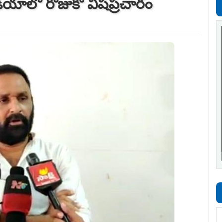
డియాలో రోజుకో విషప్రచారం