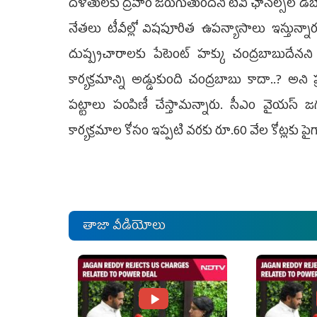
దళితులకు ద్రోహం జరుగుతుందని టీవీ ఛానల్స్‌లో డి
నేతలు టీవీల్లో విషపూరిత ఉపన్యాసాలు ఇస్తున్నార
దుష్ప్రచారాలకు పేటెంట్‌ హక్కు చంద్రబాబుదేనని స్
కార్యక్రమాన్ని అడ్డుకుంది చంద్రబాబు కాదా..? అని ప్ర
పట్టాలు పంపిణీ చేస్తామన్నారు. సీఎం వైయస్‌ జగ
కార్యక్రమాల కోసం ఇప్పటి వరకు రూ.60 వేల కోట్లకు పై
తాజా వీడియోలు