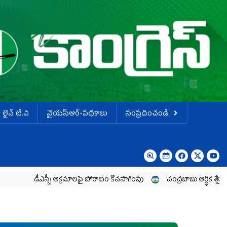
లైవ్ టి.వి
వైయస్ఆర్-పథకాలు
సంప్రదించండి
ఎస్సీ అక్రమాలపై పోరాటం కొనసాగింపు
చంద్రబాబు ఆర్థిక శ్వేతపత్రం ఒక అబద