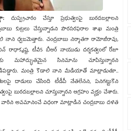
ణా:
దుష్ప్రచారం చేస్తూ ప్రభుత్వంపై బురదజల్లాలని
్రబాబు కుట్రలు చేస్తున్నాడని పౌరసరఫరాల శాఖ మంత్రి
లి నాని ధ్వజమెత్తారు. చంద్రబాబు నిర్మాతగా రామోజీరావు,
న్‌ రాధాకృష్ణ, టీవీ5 బీఆర్‌ నాయుడు దర్శకత్వంలో రోజూ
ు మహాద్భుతమైన సినిమాను చూపిస్తున్నారని
పడ్డారు. మంత్రి కొడాలి నాని మీడియాతో మాట్లాడుతూ..
ులపై దాడులు చేసింది టీడీపీ నేతలేనని, పనిగట్టుకొని
ుత్వంపై బురదజల్లాలని చూస్తున్నారని ఆగ్రహం వ్యక్తం చేశారు.
 వారిని అవమానించే విధంగా మాట్లాడిన చంద్రబాబు దళిత