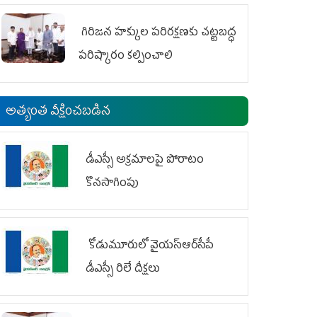
గిరిజన హక్కుల పరిరక్షణకు చట్టబద్ధ
పరిష్కారం కల్పించాలి
అత్యంత వీక్షించబడిన
డీఎస్సీ అక్రమాలపై పోరాటం
కొనసాగింపు
కోడుమూరులో వైయ‌స్ఆర్‌సీపీ
డీఎస్సీ రిలే దీక్షలు