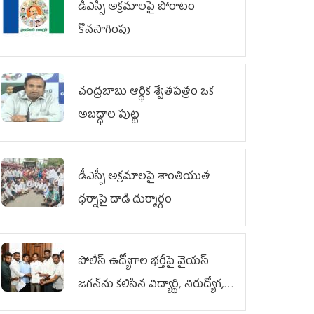
డీఎస్సీ అక్రమాలపై పోరాటం
కొనసాగింపు
చంద్రబాబు ఆర్థిక శ్వేతపత్రం ఒక
అబద్ధాల పుట్ట
డీఎస్సీ అక్రమాలపై శాంతియుత
ధర్నాపై దాడి దుర్మార్గం
పోలీస్ ఉద్యోగాల భర్తీపై వైయస్
జగన్‌ను కలిసిన విద్యార్థి, నిరుద్యోగ,
యువజన జేఏసీ