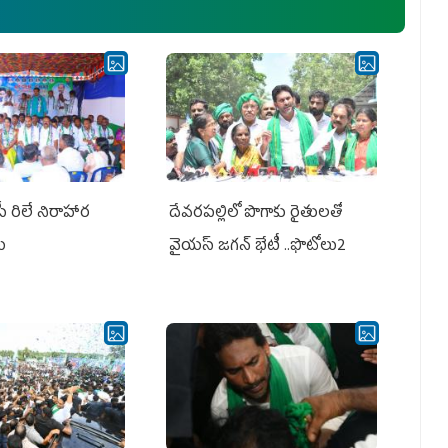
పీ రిలే నిరాహార
దేవరపల్లిలో పొగాకు రైతులతో
లు
వైయస్ జగన్ భేటీ ..ఫొటోలు2