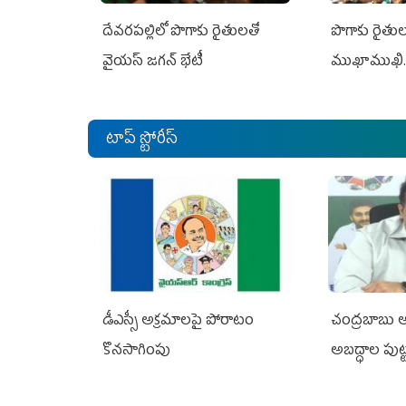
దేవరపల్లిలో పొగాకు రైతులతో
పొగాకు రైతుల‌
వైయస్ జగన్ భేటీ
ముఖాముఖి.
టాప్ స్టోరీస్
డీఎస్సీ అక్రమాలపై పోరాటం
చంద్రబాబు ఆర
కొనసాగింపు
అబద్ధాల పుట్