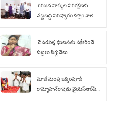
గిరిజన హక్కుల పరిరక్షణకు
చట్టబద్ధ పరిష్కారం కల్పించాలి
దేవరపల్లి ఘటనను వక్రీకరించే
కుట్రలు సిగ్గుచేటు
మాజీ మంత్రి జక్కంపూడి
రామ్మోహన్‌రావుకు వైయ‌స్ఆర్‌సీపీ
ఘన నివాళి