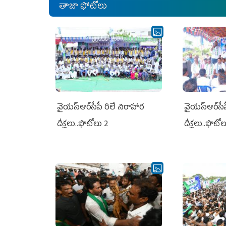
తాజా ఫోటోలు
వైయ‌స్ఆర్‌సీపీ రిలే నిరాహార
వైయ‌స్ఆర్‌సీ
దీక్షలు..ఫొటోలు 2
దీక్షలు..ఫొటో