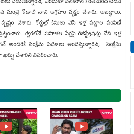
బేట్‌లు పెడుతున్నారని, ఎందుకూ పనికిరాని కొంతమంది టీడీపీ
ని మంత్రి కొడాలి నాని ఆగ్రహం వ్యక్తం చేశారు. అబద్ధాలు,
పష్టం చేశారు. కోర్టుల్లో కేసులు వేసి ఇళ్ల పట్టాల పంపిణీ
శ్నించారు. త్వరలోనే మహిళల పేర్లపై రిజిస్ట్రేషన్లు చేసి ఇళ్ల
న్‌ అందరికీ సంక్షేమ పథకాలు అందిస్తున్నారని, సంక్షేమ
గా ఖర్చు చేశారని వివరించారు.