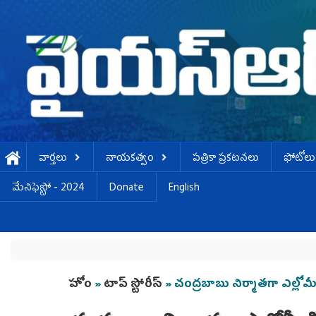
Skip to main content
వార్తలు
నాయకత్వం
పత్రికా ప్రకటనలు
ఫోటోలు
మేనిఫెస్టో - 2024
Donate
English
You are here
హోం
»
టాప్ స్టోరీస్
» చంద్రబాబు నిర్మాతగా ఎల్లో