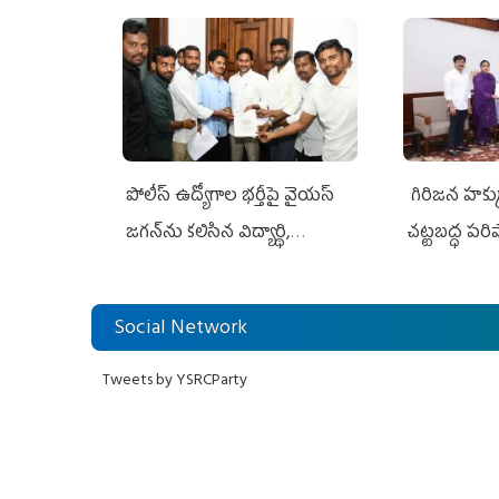
పోలీస్ ఉద్యోగాల భర్తీపై వైయస్
గిరిజన హక్క
జగన్‌ను కలిసిన విద్యార్థి,
చట్టబద్ధ పరి
నిరుద్యోగ, యువజన జేఏసీ
Social Network
Tweets by YSRCParty