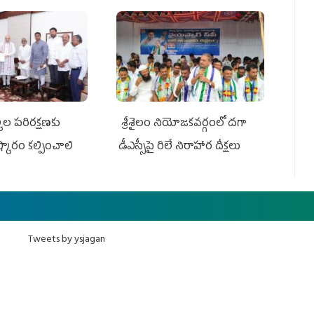
ుల పరిరక్షణకు
శ్రీశైలం నియోజకవర్గంలో దగా
ష్కారం కల్పించాలి
డీఎస్సీపై రిలే నిరాహార దీక్షలు
Tweets by ysjagan