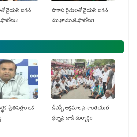
తో వైయ‌స్ జ‌గ‌న్
పొగాకు రైతుల‌తో వైయ‌స్ జ‌గ‌న్
.ఫొటోలు2
ముఖాముఖి..ఫొటోలు1
్థిక శ్వేతపత్రం ఒక
డీఎస్సీ అక్రమాలపై శాంతియుత
ట
ధర్నాపై దాడి దుర్మార్గం