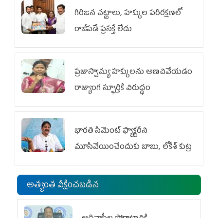
గిరిజన చట్టాలు, హక్కుల పరిరక్షణలో
రాజీపడే ప్రసక్తే లేదు
ప్రజాస్వామ్య హక్కులను అణచివేయడం
రాజ్యాంగ స్ఫూర్తికి విరుద్ధం
భారతి సిమెంట్ ఫ్యాక్టరీని
మూసివేయించేందుకు బాబు, లోకేశ్ కుట్ర
అత్యంత వీక్షించబడిన