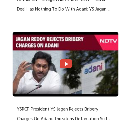
Deal Has Nothing To Do With Adani: YS Jagan
Rejects US Charges
YSRCP President YS Jagan Rejects Bribery
Charges On Adani, Threatens Defamation Suit
Against Media Groups