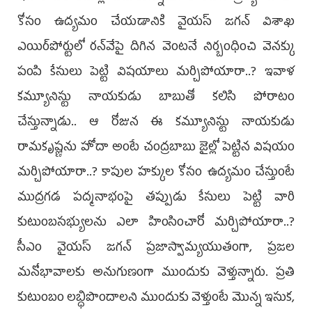
కోసం ఉద్యమం చేయడానికి వైయస్‌ జగన్‌ విశాఖ
ఎయిర్‌పోర్టులో రన్‌వేపై దిగిన వెంటనే నిర్బంధించి వెనక్కు
పంపి కేసులు పెట్టి విషయాలు మర్చిపోయారా..? ఇవాళ
కమ్యూనిస్టు నాయకుడు బాబుతో కలిసి పోరాటం
చేస్తున్నాడు.. ఆ రోజున ఈ కమ్యూనిస్టు నాయకుడు
రామకృష్ణను హోదా అంటే చంద్రబాబు జైల్లో పెట్టిన విషయం
మర్చిపోయారా..? కాపుల హక్కుల కోసం ఉద్యమం చేస్తుంటే
ముద్రగడ పద్మనాభంపై తప్పుడు కేసులు పెట్టి వారి
కుటుంబసభ్యులను ఎలా హింసించారో మర్చిపోయారా..?
సీఎం వైయస్‌ జగన్‌ ప్రజాస్వామ్యయుతంగా, ప్రజల
మనోభావాలకు అనుగుణంగా ముందుకు వెళ్తున్నారు. ప్రతి
కుటుంబం లబ్ధిపొందాలని ముందుకు వెళ్తుంటే మొన్న ఇసుక,