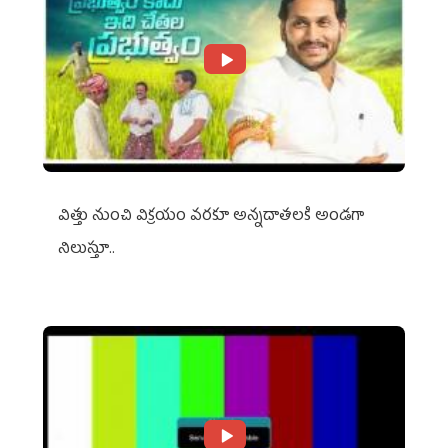
విత్తు నుంచి విక్రయం వరకూ అన్నదాతలకి అండగా
నిలుస్తూ..