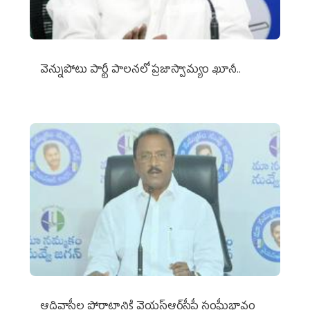
వెన్నుపోటు పార్టీ పాలనలో ప్రజాస్వామ్యం ఖూనీ..
ఆదివాసీల పోరాటానికి వైయ‌స్ఆర్‌సీపీ సంఘీభావం