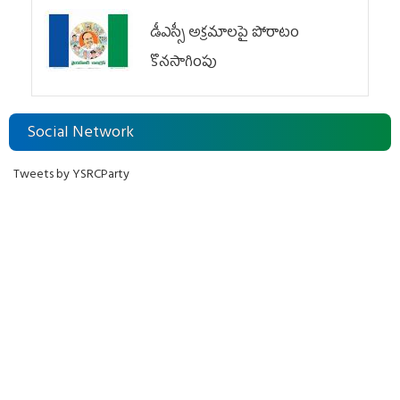
డీఎస్సీ అక్రమాలపై పోరాటం
కొనసాగింపు
Social Network
Tweets by YSRCParty