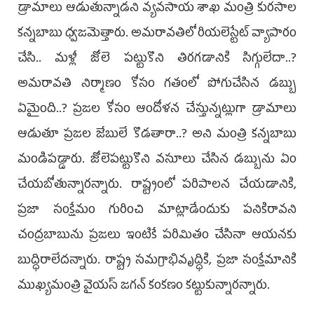
డ్రామాలు ఆడుతున్నాడని వ్యవసాయ శాఖ మంత్రి కురసాల
కన్నబాబు ధ్వజమెత్తారు. అమరావతిలో రియలెస్టేట్‌ వ్యాపారం
చేసి.. మళ్లీ జోలె పట్టుకొని తిరగడానికి సిగ్గులేదా..?
అమరావతి నిర్మాణం కోసం గతంలో పోగుచేసిన డబ్బు
ఏమైంది..? ప్రజల కోసం ఆందోళన చేస్తున్నట్లుగా డ్రామాలు
ఆడుతూ ప్రజల జేబులే కొడతారా..? అని మంత్రి కన్నబాబు
మండిపడ్డారు. జోలెపట్టుకొని వసూలు చేసిన డబ్బును ఏం
చేయబోతున్నారన్నారు. రాష్ట్రంలో పరిపాలన చేయడానికి,
ప్రజా సంక్షేమం గురించి మాట్లాడేందుకు పనికిరావని
చంద్రబాబును ప్రజలు ఇంటికే పరిమితం చేసినా ఆయనకు
బుద్ధిరాలేదన్నారు. రాష్ట్ర సమగ్రాభివృద్ధికి, ప్రజా సంక్షేమానికి
ముఖ్యమంత్రి వైయస్‌ జగన్‌ కంకణం కట్టుకున్నారన్నారు.