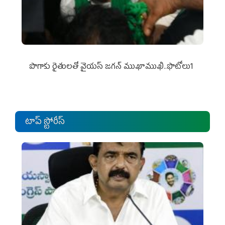
పొగాకు రైతుల‌తో వైయ‌స్ జ‌గ‌న్ ముఖాముఖి..ఫొటోలు1
టాప్ స్టోరీస్