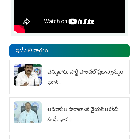
ఇటీవలి వార్తలు
వెన్నుపోటు పార్టీ పాలనలో ప్రజాస్వామ్యం
ఖూనీ..
ఆదివాసీల పోరాటానికి వైయ‌స్ఆర్‌సీపీ
సంఘీభావం