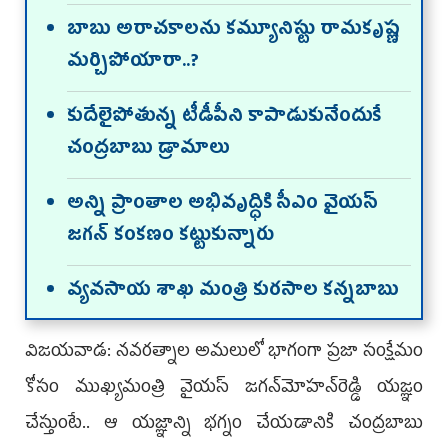
బాబు అరాచకాలను కమ్యూనిస్టు రామకృష్ణ
మర్చిపోయారా..?
కుదేలైపోతున్న టీడీపీని కాపాడుకునేందుకే
చంద్రబాబు డ్రామాలు
అన్ని ప్రాంతాల అభివృద్ధికి సీఎం వైయస్‌
జగన్‌ కంకణం కట్టుకున్నారు
వ్యవసాయ శాఖ మంత్రి కురసాల కన్నబాబు
విజయవాడ: నవరత్నాల అమలులో భాగంగా ప్రజా సంక్షేమం
కోసం ముఖ్యమంత్రి వైయస్‌ జగన్‌మోహన్‌రెడ్డి యజ్ఞం
చేస్తుంటే.. ఆ యజ్ఞాన్ని భగ్నం చేయడానికి చంద్రబాబు