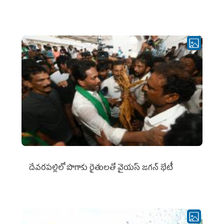
దేవరపల్లిలో పొగాకు రైతులతో వైయస్ జగన్ భేటీ