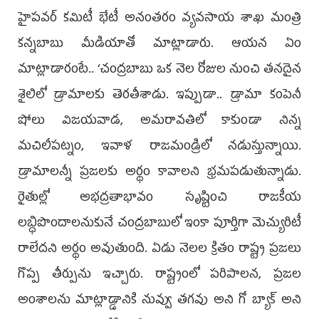
హైపవర్‌ కమిటీ భేటీ అనంతరం వ్యవసాయ శాఖ మంత్రి
కన్నబాబు మీడియాతో మాట్లాడారు. ఆయన ఏం
మాట్లాడారంటే.. ‘చంద్రబాబు ఒక నెల రోజుల నుంచి తనదైన
శైలిలో డ్రామాలకు తెరతీశాడు. ఇప్పుడా.. డ్రామా కంపెనీ
షోలు విజయవాడ, అమరావతిలో కాకుండా నిన్న
మచిలీపట్నం, ఇవాళ రాజమండ్రిలో నడుస్తున్నాయి.
డ్రామాలన్నీ ప్రజలకు అర్థం కావాలని భ్రమపడుతున్నాడు.
రైతుల్లో అభద్రతాభావం సృష్టించి రాజకీయ
లబ్ధిపొందాలనుకునే చంద్రబాబులో ఇంకా పూర్తిగా మెచ్యురిటీ
రాలేదని అర్థం అవుతుంది. ఏడు నెలల క్రితం రాష్ట్ర ప్రజలు
గొప్ప తీర్పును ఇచ్చారు. రాష్ట్రంలో పరిపాలన, ప్రజల
అంశాలను మాట్లాడ్డానికి నువ్వు తగవు అని గో బ్యాక్‌ అని