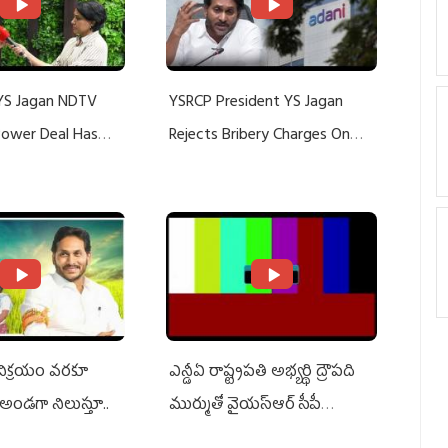
YS Jagan NDTV
YSRCP President YS Jagan
 Power Deal Has
Rejects Bribery Charges On
Do With Adani: YS
Adani, Threatens Defamation
ts US Charges
Suit Against Media Groups
 విక్రయం వరకూ
ఎన్డీఏ రాష్ట్ర‌ప‌తి అభ్య‌ర్థి ద్రౌప‌ది
అండగా నిలుస్తూ..
ముర్ముతో వైయ‌స్ఆర్ సీపీ
అధ్య‌క్షులు, సీఎం వైయ‌స్ జ‌గ‌న్,