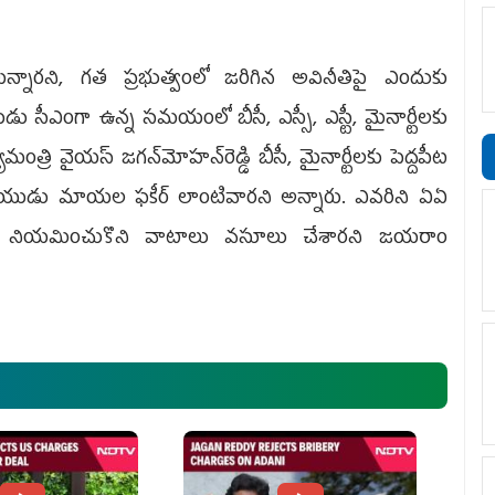
న్నారని, గత ప్రభుత్వంలో జరిగిన అవినీతిపై ఎందుకు
 సీఎంగా ఉన్న సమయంలో బీసీ, ఎస్సీ, ఎస్టీ, మైనార్టీలకు
్రి వైయ‌స్‌ జగన్‌మోహన్‌రెడ్డి బీసీ, మైనార్టీలకు పెద్దపీట
బు నాయుడు మాయల ఫకీర్ లాంటివారని అన్నారు. ఎవరిని ఏఏ
 నియమించుకొని వాటాలు వసూలు చేశారని జ‌య‌రాం