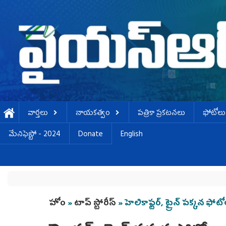
Skip to main content
వార్తలు
నాయకత్వం
పత్రికా ప్రకటనలు
ఫోటోలు
మేనిఫెస్టో - 2024
Donate
English
You are here
హోం
»
టాప్ స్టోరీస్
» హెలికాఫ్టర్, ట్రైన్ పక్కన