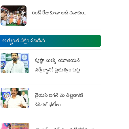
రెండో రోజు కూడా అదే నినాదం..
అత్యంత వీక్షించబడిన
కృష్ణా మిల్క్‌ యూనియన్‌
నిర్వీర్యానికి ప్రభుత్వం కుట్ర
వైయ‌స్ జగన్‌ ను తిట్టడానికే
కేబినెట్‌ భేటీలు