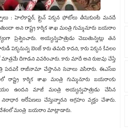
ూలు : హెలికాఫ్టర్, ట్రైన్ పక్కన ఫోటోలు తీసుకుంటే మనదే
ుందా అని రాష్ట్ర కార్మిక శాఖ మంత్రి గుమ్మనూరు జయరాం
గ్యంగా ప్రశ్నించారు. అయ్యన్నపాత్రుడు చెబుతున్నట్లు తన
రుడి పక్కనున్న బెంజ్‌ కారు తమది కాదని, కారు పక్కన కేవలం
 మాత్రమే దిగాడని వివరించారు. కారు మాదే అని రుజువు చేస్తే
రి పదవికి రాజీనామా చేస్తానని సవాలు విసిరారు. ఈఎస్ఐ
ాంలో రాష్ట్ర కార్మిక శాఖ మంత్రి గుమ్మనూరు జయరాంకు
మేయం ఉందని మాజీ మంత్రి అయ్యన్నపాత్రుడు చేసిన
రాధార ఆరోపణలు చేస్తున్నారని ఆగ్రహం వ్యక్తం చేశారు.
వేశంలో మంత్రి జయరాం మాట్లాడారు.