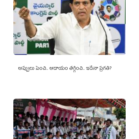
అప్పులు పెంచి.. ఆదాయం తగ్గించి.. ఇదేనా ప్రగతి?