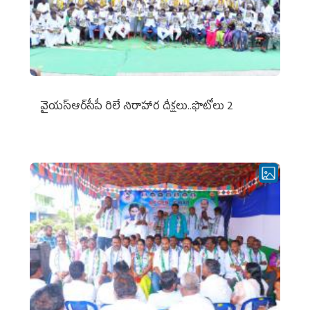
వైయ‌స్ఆర్‌సీపీ రిలే నిరాహార దీక్షలు..ఫొటోలు 2