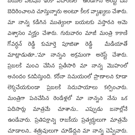
బెయిల్ పిటిషన్ ఇంకా విచారణలో ఉండగానే అరెస్ట్ చేసి
బెదిరించాలని చూస్తున్నారు అంటూ కీలక వ్యాఖ్యలు చేశారు.
మా నాన్న కడిగిన ముత్యంలా బ‌య‌ట‌కు వ‌స్తార‌ని ఆమె
విశ్వాసం వ్య‌క్తం చేశారు. గురువారం మాజీ మంత్రి కాకాణి
గోవర్ధన్ రెడ్డి కుమార్తె పూజితా రెడ్డి మీడియాతో
మాట్లాడుతూ..‘మా నాన్నని అక్రమంగా అరెస్ట్ చేశారు.
ప్రజలకి మంచి చేసిన ప్రతీసారి మా నాన్న మొహంలో
ఆనందం కనిపిస్తుంది. కరోనా సమయంలో ప్రాణాలని కూడా
లెక్కచేయకుండా ప్రజలకి సదుపాయాలు కల్పించారు.
మంత్రిగా పనిచేసిన రెండేళ్లలో మా నాన్నని నేను ఒక
పదిసార్లు మాత్రమే చూశాను.. ఎప్పుడు జనాల్లోనే
ఉండేవారు. ప్రతిపక్షాన్ని రాజకీయ ప్రత్యర్ధులుగా మాత్రమే
చూడాలని.. శత్రువులుగా చూడొద్దని మా నాన్న చెప్పేవారు.