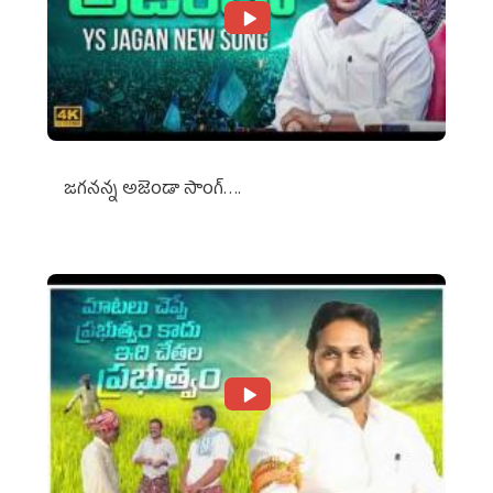
జగనన్న అజెండా సాంగ్….