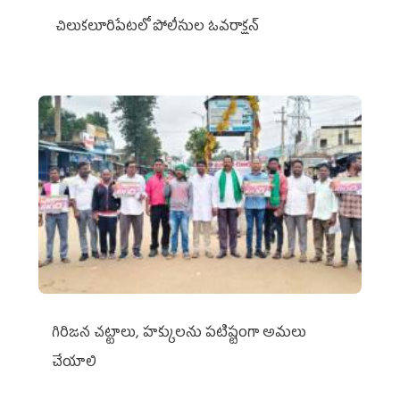
చిలుక‌లూరిపేట‌లో పోలీసుల ఓవ‌రాక్ష‌న్‌
గిరిజన చట్టాలు, హక్కులను పటిష్టంగా అమలు
చేయాలి