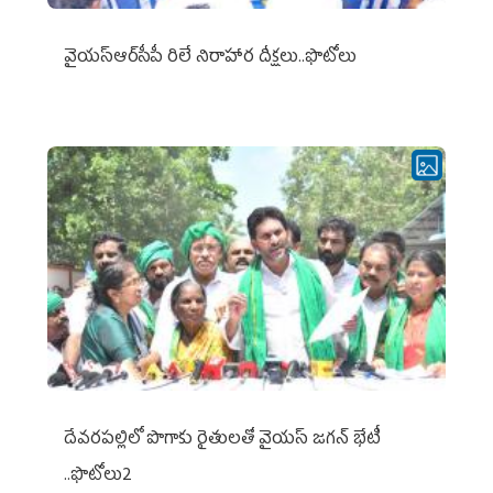
వైయ‌స్ఆర్‌సీపీ రిలే నిరాహార దీక్షలు..ఫొటోలు
దేవరపల్లిలో పొగాకు రైతులతో వైయస్ జగన్ భేటీ
..ఫొటోలు2