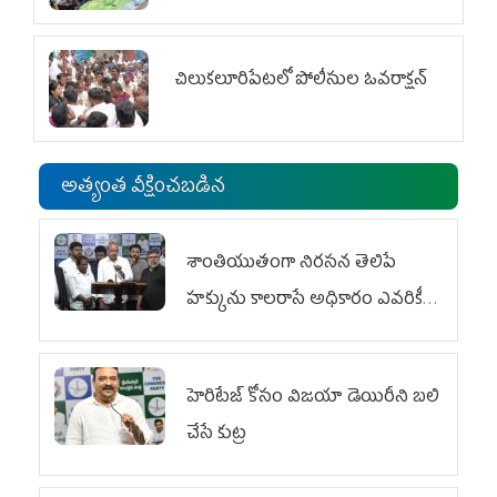
చిలుక‌లూరిపేట‌లో పోలీసుల ఓవ‌రాక్ష‌న్‌
అత్యంత వీక్షించబడిన
శాంతియుతంగా నిరసన తెలిపే
హక్కును కాలరాసే అధికారం ఎవరికీ
లేదు
హెరిటేజ్ కోసం విజయా డెయిరీని బలి
చేసే కుట్ర‌