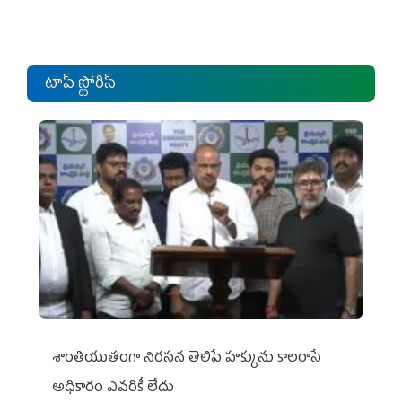
టాప్ స్టోరీస్
శాంతియుతంగా నిరసన తెలిపే హక్కును కాలరాసే
అధికారం ఎవరికీ లేదు