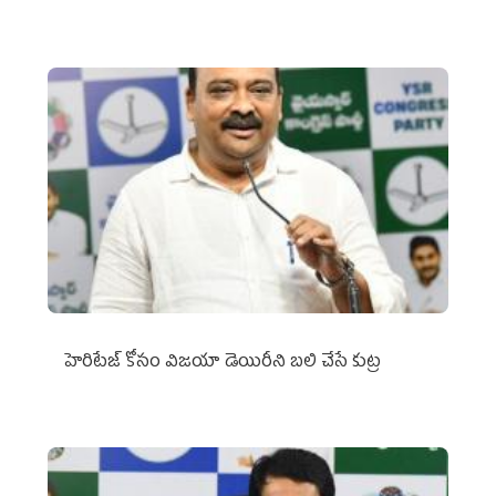
హెరిటేజ్ కోసం విజయా డెయిరీని బలి చేసే కుట్ర‌