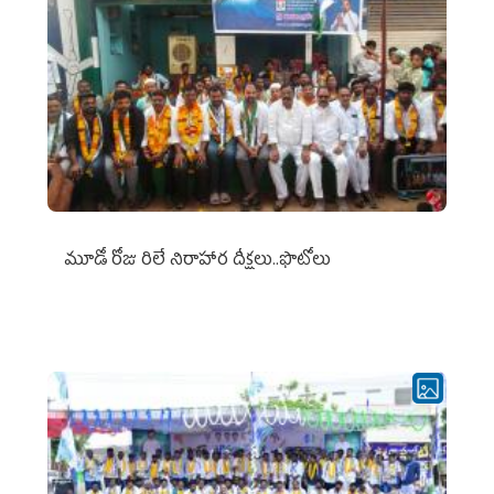
మూడో రోజు రిలే నిరాహార దీక్షలు..ఫొటోలు