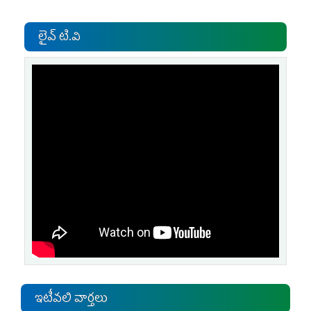
లైవ్ టి.వి
ఇటీవలి వార్తలు