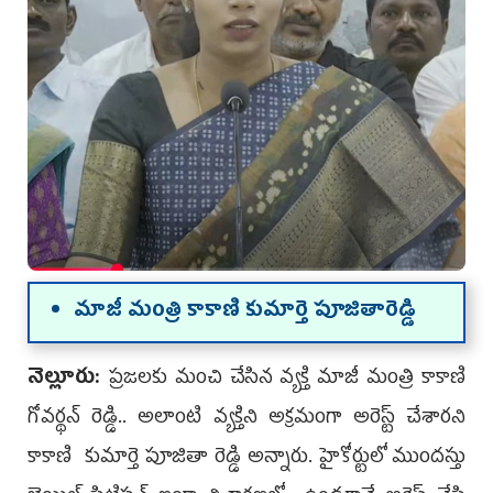
మాజీ మంత్రి కాకాణి కుమార్తె పూజితారెడ్డి
నెల్లూరు:
ప్రజలకు మంచి చేసిన వ్యక్తి మాజీ మంత్రి కాకాణి
గోవర్థన్‌ రెడ్డి.. అలాంటి వ్యక్తిని అక్రమంగా అరెస్ట్ చేశార‌ని
కాకాణి కుమార్తె పూజితా రెడ్డి అన్నారు. హైకోర్టులో ముందస్తు