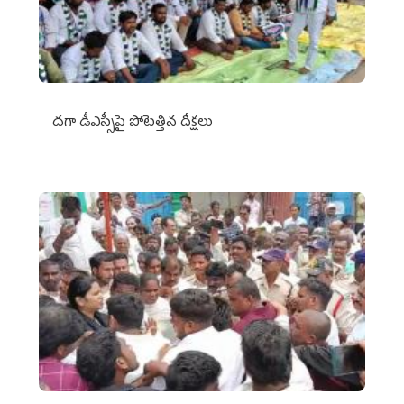
దగా డీఎస్సీపై పోటెత్తిన దీక్షలు