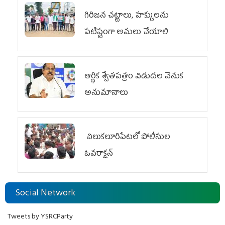
గిరిజన చట్టాలు, హక్కులను
పటిష్టంగా అమలు చేయాలి
ఆర్థిక శ్వేతపత్రం విడుదల వెనుక
అనుమానాలు
చిలుక‌లూరిపేట‌లో పోలీసుల
ఓవ‌రాక్ష‌న్‌
Social Network
Tweets by YSRCParty