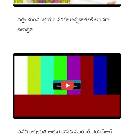
విత్తు నుంచి విక్రయం వరకూ అన్నదాతలకి అండగా
నిలుస్తూ..
ఎన్డీఏ రాష్ట్ర‌ప‌తి అభ్య‌ర్థి ద్రౌప‌ది ముర్ముతో వైయ‌స్ఆర్