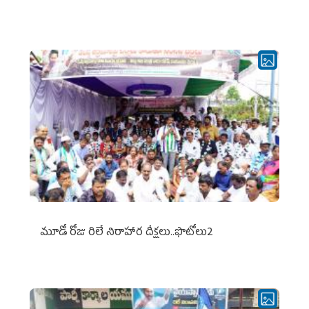
మూడో రోజు రిలే నిరాహార దీక్షలు..ఫొటోలు2