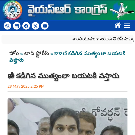
Skip to main content
????
శాంతియుతంగా నిరసన తెలిపే హక్కును కాలరాస
You are here
హోం
»
టాప్ స్టోరీస్
» కాకాణి కడిగిన ముత్యంలా బయటకి
వస్తారు
కాకాణి కడిగిన ముత్యంలా బయటకి వస్తారు
29 May 2025 2:25 PM