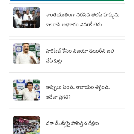
శాంతియుతంగా నిరసన తెలిపే హక్కును
కాలరాసే అధికారం ఎవరికీ లేదు
హెరిటేజ్ కోసం విజయా డెయిరీని బలి
చేసే కుట్ర‌
అప్పులు పెంచి.. ఆదాయం తగ్గించి..
ఇదేనా ప్రగతి?
దగా డీఎస్సీపై పోటెత్తిన దీక్షలు