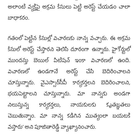
అలాంటి వ్యక్తిపై అక్రమ కేసులు పెట్టి అరెస్ట్ చేయడం చాలా
బాధాకరం.
గతంలో పెట్టిన కేసుల్లో విచారణకు నాన్న వచ్చారు. ఈ అక్రమ
కేసులో అరెస్ట్ చేస్తారని తెలిసి దూరంగా ఉన్నారు. హైకోర్టులో
ముందస్తు బెయిల్ పిటిషన్ ఇంకా విచారణలో ఉంది.
విచారణలో ఉండగానే అరెస్ట్ చేసి బెదిరించాలని
చూస్తున్నారు. వైఎస్సార్‌సీపీ కార్యకర్తలని బెదిరించాలని,
భయపెట్టాలని చూస్తున్నారు. మా నాన్నకు అండగా
నిలుస్తున్న కార్యకర్తలు, నాయకులకు కృతజ్ఞతలు
చెబుతున్నాం. మా నాన్న కడిగిన ముత్యంలా బయటకి
వస్తారు’ అని పూజితారెడ్డి వ్యాఖ్యానించారు.