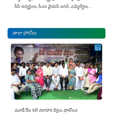
సీపీ అధ్య‌క్షులు, సీఎం వైయ‌స్ జ‌గ‌న్, ఎమ్మెల్యేలు,
ఎంపీల స‌మావేశం
తాజా ఫోటోలు
మూడో రోజు రిలే నిరాహార దీక్షలు..ఫొటోలు3