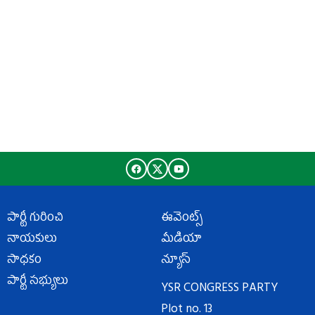
పార్టీ గురించి
ఈవెంట్స్
నాయకులు
మీడియా
సాధకం
న్యూస్
పార్టీ సభ్యులు
YSR CONGRESS PARTY
Plot no. 13