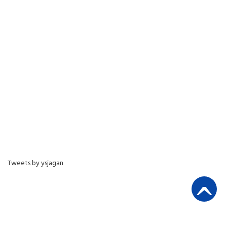
Tweets by ysjagan