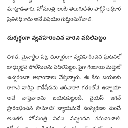
మాట్లాడతారు. హోమంత్రి అంటే తెలుగుదేశం పార్టీకి అధికార
ప్రతినిధి కాదు అనే విషయం గుర్తుంచుకోవాలి.
దుర్మర్గంగా వ్యవహరించిన వారిని వదిలిపెట్టం
దళిత, మైనార్టీల పట్ల దుర్మార్గంగా వ్యవహరించిన ఘటనలో
బాధ్యులైన పోలీసులను వదిలిపెట్టం. పైగా గంజాయి మత్తులో
ఉన్నరంటూ అభాండాలు వేస్తున్నారు. ఈ కేసు బయటకు
రాగానే వారిపై రౌడీషీట్‌ను తెరిచారా? గతంలోనే ఉన్నాయా
అనే వాస్తవాలను బయటపెట్టండి. వైయస్ జగన్
ప్రారంభించిన సామాజిక న్యాయమనే సంస్కరణల నుంచే
అనితకు హోమంత్రి పదవి వచ్చిందని గమనించాలి.