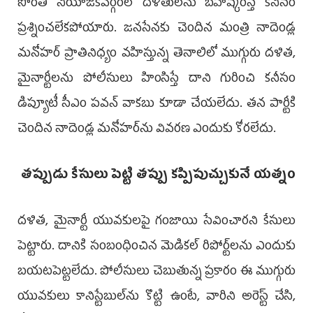
సొంత నియోజకవర్గంలో దళితులను బహిష్కరిస్తే కనీసం
ప్రశ్నించలేకపోయారు. జనసేనకు చెందిన మంత్రి నాదెండ్ల
మనోహర్ ప్రాతినిధ్యం వహిస్తున్న తెనాలిలో ముగ్గురు దళిత,
మైనార్టీలను పోలీసులు హింసిస్తే దాని గురించి కనీసం
డిప్యూటీ సీఎం పవన్ వాకబు కూడా చేయలేదు. తన పార్టీకి
చెందిన నాదెండ్ల మనోహర్‌ను వివరణ ఎందుకు కోరలేదు.
తప్పుడు కేసులు పెట్టి తప్పు కప్పిపుచ్చుకునే యత్నం
దళిత, మైనార్టీ యువకులపై గంజాయి సేవించారని కేసులు
పెట్టారు. దానికి సంబంధించిన మెడికల్ రిపోర్ట్‌లను ఎందుకు
బయటపెట్టలేదు. పోలీసులు చెబుతున్న ప్రకారం ఈ ముగ్గురు
యువకులు కానిస్టేబుల్‌ను కొట్టి ఉంటే, వారిని అరెస్ట్ చేసి,