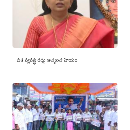
దిశ వ్యవస్థ రద్దు అత్యంత హేయం