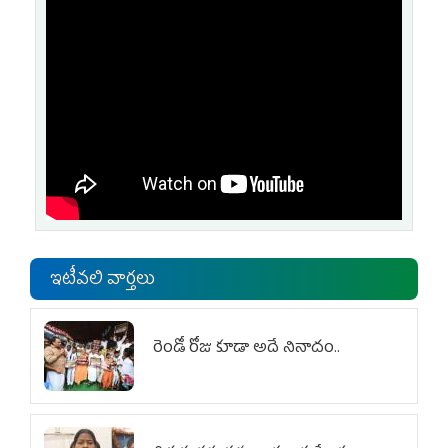
ఇటీవలి వార్తలు
రెండో రోజు కూడా అదే నినాదం..