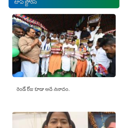
టాప్ స్టోరీస్
రెండో రోజు కూడా అదే నినాదం..