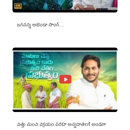
జగనన్న అజెండా సాంగ్….
విత్తు నుంచి విక్రయం వరకూ అన్నదాతలకి అండగా