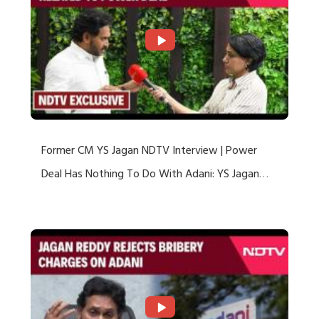
Former CM YS Jagan NDTV Interview | Power
Deal Has Nothing To Do With Adani: YS Jagan
Rejects US Charges