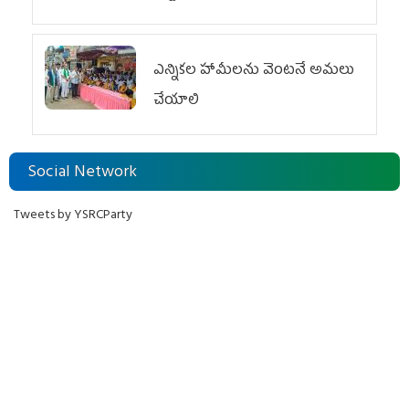
ఎన్నికల హామీలను వెంటనే అమలు
చేయాలి
Social Network
Tweets by YSRCParty