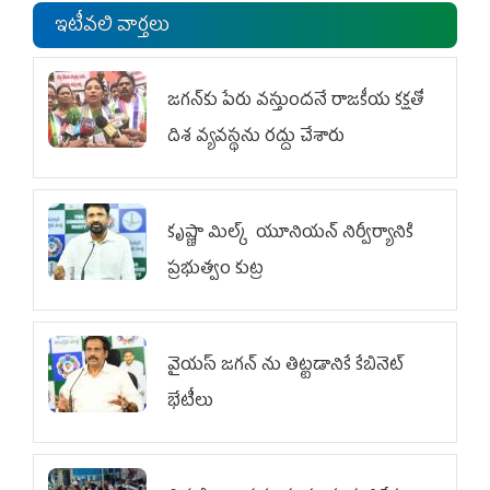
ఇటీవలి వార్తలు
జగన్‌కు పేరు వస్తుందనే రాజకీయ కక్షతో
దిశ వ్య‌వ‌స్థ‌ను రద్దు చేశారు
కృష్ణా మిల్క్‌ యూనియన్‌ నిర్వీర్యానికి
ప్రభుత్వం కుట్ర
వైయ‌స్ జగన్‌ ను తిట్టడానికే కేబినెట్‌
భేటీలు