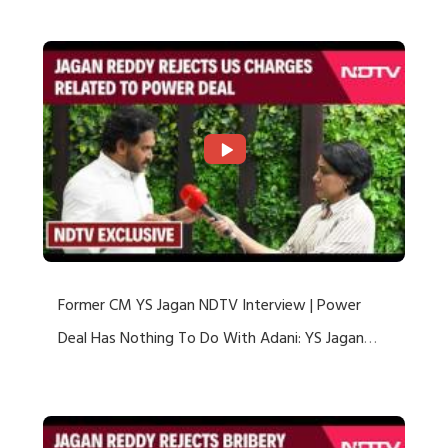
Former CM YS Jagan NDTV Interview | Power
Deal Has Nothing To Do With Adani: YS Jagan
Rejects US Charges