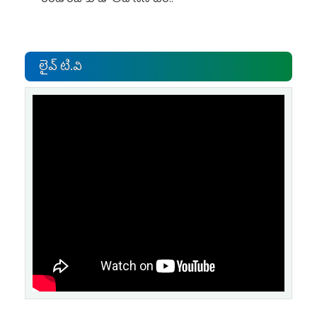
రెండో రోజు కూడా అదే నినాదం..
లైవ్ టి.వి