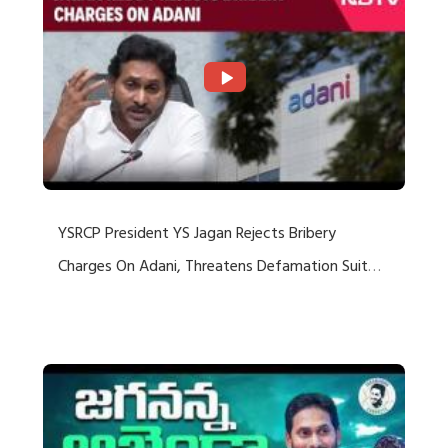
YSRCP President YS Jagan Rejects Bribery
Charges On Adani, Threatens Defamation Suit
Against Media Groups