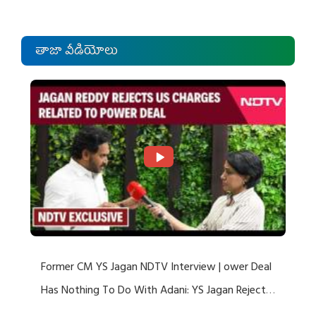
తాజా వీడియోలు
Former CM YS Jagan NDTV Interview | ower Deal
Has Nothing To Do With Adani: YS Jagan Rejects
US Charges