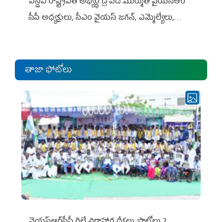
ఎన్డీఏ రాష్ట్ర‌ప‌తి అభ్య‌ర్థి ద్రౌప‌ది ముర్ముతో వైయ‌స్ఆర్
సీపీ అధ్య‌క్షులు, సీఎం వైయ‌స్ జ‌గ‌న్, ఎమ్మెల్యేలు,
ఎంపీల స‌మావేశం
తాజా ఫోటోలు