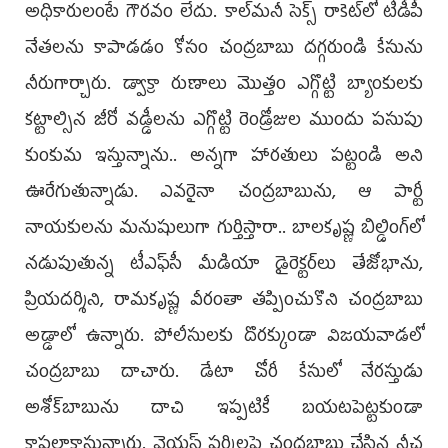
అధికారులంటే గౌరవం లేదు. కాల్‌మనీ సెక్స్‌ రాకెట్‌లో టీడీపీ
నేతలను కాపాడడం కోసం చంద్రబాబు దగ్గరుండి కేసును
నీరుగార్చారు. డ్వాక్రా రుణాలు మొత్తం ఎగ్గొట్టి బ్యాంకులకు
కట్టాల్సిన జీరో వడ్డీలను ఎగ్గొట్టి రెండ్రోజుల ముందు పసుపు
కుంకుమ ఇస్తున్నాను.. అన్నగా హారతులు పట్టండి అని
ఊరేగుతున్నాడు. ఎవరైనా చంద్రబాబును, ఆ పార్టీ
నాయకులను మనుషులుగా గుర్తిస్తారా.. బాలకృష్ణ బిల్డింగ్‌లో
నడుపుతున్న టీఎఫ్‌సీ మీడియా డైరెక్టర్‌లు తేజోభాను,
ప్రియదర్శిని, రామకృష్ణ వీరంతా తప్పించుకొని చంద్రబాబు
అడ్డాలో ఉన్నారు. పోలీసులకు దొరక్కుండా విజయవాడలో
చంద్రబాబు దాచారు. డేటా చోరీ కేసులో నేరస్తుడు
అశోక్‌బాబును దాచి ఇప్పటికీ బయటపెట్టకుండా
కాపలాకాస్తున్నారు. వైయస్‌ షర్మిలపై చంద్రబాబు చేసిన నీచ