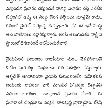
సర్వేలు చేస్తుందని పట్టుబడింది. ఏపీలో టీడీపీ అధికారంలోకి
వస్తుందని ప్రచారం చేస్తుందనే దానిపై విచారణ చేస్తే ఎన్‌బీకే
బిల్డింగ్‌లో ఉన్న ఈ సంస్థ దొంగ సర్వేలను మాత్రమే కాదు..
గతంలో వైయస్‌ షర్మిలపై దుష్ప్రచారం చేసింది ఇదే సంస్థ
అని పోలీసులు నిర్ధారిస్తున్నారు. అంటే తెలుగుదేశం పార్టీ ఏ
స్థాయిలో దిగజారిందో ఆలోచించుకోవాలి
వైయస్‌ఆర్‌ కుటుంబం రాజకీయాల నుంచి వెళ్లిపోవాలనే
కుటిల ప్రయత్నం చంద్రబాబు గత పదేళ్లుగా చేస్తున్నారు.
అక్కడితో ఆగిపోకుండా వైయస్‌ కుటుంబంలోని మహిళలకు
బయటకు రాకుండా వారి మానసిక సై్థర్యం దెబ్బతీసే
విధంగా బూతులు, అబద్ధాలతో ప్రచారం చేశారు. ఈ
ప్రచారానికి చంద్రబాబు డైరెక్షన్, బాలకృష్ణ ప్రోత్సాహం, లోకేష్‌