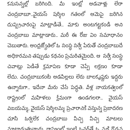
కనుసన్నల్లో జరిగింది. మీ ఇంట్లో ఆడవాళ్లు లేరా
చంద్రబాబూ..వైయస్‌ షర్మిల గతంలో ఆమెపై జరిగిన
దుష్ప్రచారంపై మాట్లాడితే.. మాకు అంటగట్టకండి అని
చంద్రబాబు మాట్లాడారు.. మరీ ఈ రోజు ఏం సమాధానం
చెబుతారు. ఆంధ్రజ్యోతిలో ఓ సంస్థ సర్వే పేరుతో చంద్రబాబుదే
అధికారమని తప్పుడు కథనం ప్రచురితమైంది. ఆ సర్వే సంస్థ
చివాట్లు పెడితే క్షమాపణ కూడా చెప్పే లక్షణం కూడా
లేదు. చంద్రబాబుకంటే ఆడపిల్లలు లేరు బాలకృష్ణకు ఇద్దరు
ఉన్నారుగా.. ఇదేనా మీరు చేసే పద్ధతి. వీళ్ల నాయకత్వంలో
రాష్ట్రంలో మహిళలు క్షేమంగా ఉండగలరా.. వైయస్‌
విజయమ్మ, వైయస్‌ షర్మిలమ్మ ప్రచారానికి వస్తున్న ప్రజాదరణ
చూసి ఓర్వలేక చంద్రబాబు పిచ్చి పిచ్చి మాటలు