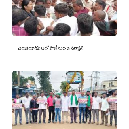
చిలుక‌లూరిపేట‌లో పోలీసుల ఓవ‌రాక్ష‌న్‌