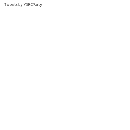
Tweets by YSRCParty