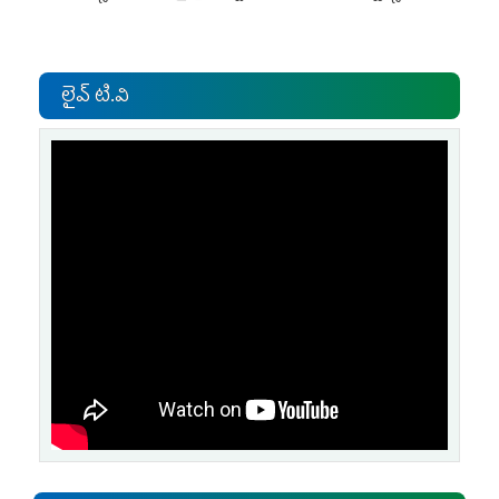
లైవ్ టి.వి