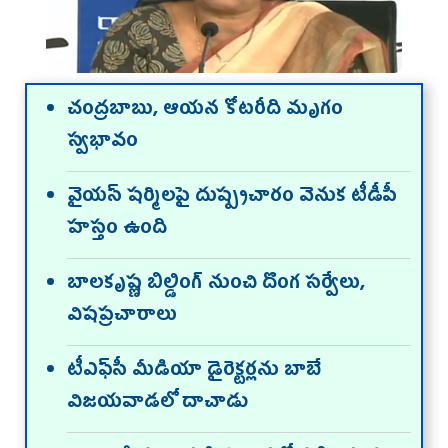
చంద్రబాబు, ఆయన కోటరీది మృగం
స్వభావం
వైయస్‌ షర్మిలపై దుష్ప్రచారం వెనుక టీడీపీ
హస్తం ఉంది
బాలకృష్ణ బిల్డింగ్‌ నుంచి దొంగ సర్వేలు,
విషప్రచారాలు
టీఎఫ్‌సీ మీడియా డైరెక్టర్లను బాబే
విజయవాడలో దాచాడు