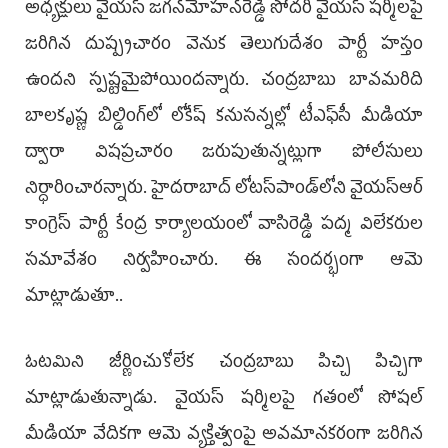
అధ్యక్షులు వైయస్‌ జగన్‌మోహన్‌రెడ్డి సోదరి వైయస్‌ షర్మిలపై
జరిగిన దుష్ప్రచారం వెనుక తెలుగుదేశం పార్టీ హస్తం
ఉందని స్పష్టమైపోయిందన్నారు. చంద్రబాబు బావమరిది
బాలకృష్ణ బిల్డింగ్‌లో లోకేష్‌ కనుసన్నల్లో టీఎఫ్‌సీ మీడియా
ద్వారా విషప్రచారం జరుపుతున్నట్లుగా పోలీసులు
నిర్ధారించారన్నారు. హైదరాబాద్‌ లోటస్‌పాండ్‌లోని వైయస్‌ఆర్‌
కాంగ్రెస్‌ పార్టీ కేంద్ర కార్యాలయంలో వాసిరెడ్డి పద్మ విలేకరుల
సమావేశం నిర్వహించారు. ఈ సందర్భంగా ఆమె
మాట్లాడుతూ..
ఓటమిని జీర్ణించుకోలేక చంద్రబాబు పిచ్చి పిచ్చిగా
మాట్లాడుతున్నాడు. వైయస్‌ షర్మిలపై గతంలో సోషల్‌
మీడియా వేదికగా ఆమె వ్యక్తిత్వంపై అవమానకరంగా జరిగిన