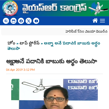
Skip to main content
????
హెరిటేజ్ కోసం విజయా డెయిరీని బలి చేసే క
You are here
హోం
»
టాప్ స్టోరీస్
» అన్నా అనే పదానికి బాబుకు అర్థం
తెలుసా
అన్నా అనే పదానికి బాబుకు అర్థం తెలుసా
04 Apr 2019 3:12 PM