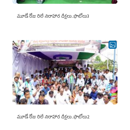
మూడో రోజు రిలే నిరాహార దీక్షలు..ఫొటోలు3
మూడో రోజు రిలే నిరాహార దీక్షలు..ఫొటోలు2