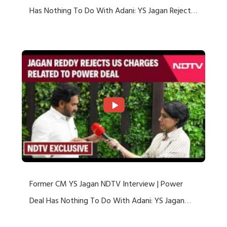
Has Nothing To Do With Adani: YS Jagan Rejects
US Charges
Former CM YS Jagan NDTV Interview | Power
Deal Has Nothing To Do With Adani: YS Jagan
Rejects US Charges