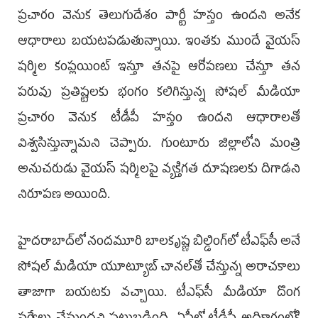
ప్రచారం వెనుక తెలుగుదేశం పార్టీ హస్తం ఉందని అనేక
ఆధారాలు బయటపడుతున్నాయి. ఇంతకు ముందే వైయస్‌
షర్మిల కంప్లయింట్‌ ఇస్తూ తనపై ఆరోపణలు చేస్తూ తన
పరువు ప్రతిష్టలకు భంగం కలిగిస్తున్న సోషల్‌ మీడియా
ప్రచారం వెనుక టీడీపీ హస్తం ఉందని ఆధారాలతో
విశ్వసిస్తున్నామని చెప్పారు. గుంటూరు జిల్లాలోని మంత్రి
అనుచరుడు వైయస్‌ షర్మిలపై వ్యక్తిగత దూషణలకు దిగాడని
నిరూపణ అయింది.
హైదరాబాద్‌లో నందమూరి బాలకృష్ణ బిల్డింగ్‌లో టీఎఫ్‌సీ అనే
సోషల్‌ మీడియా యూట్యూబ్‌ చానల్‌తో చేస్తున్న అరాచకాలు
తాజాగా బయటకు వచ్చాయి. టీఎఫ్‌సీ మీడియా దొంగ