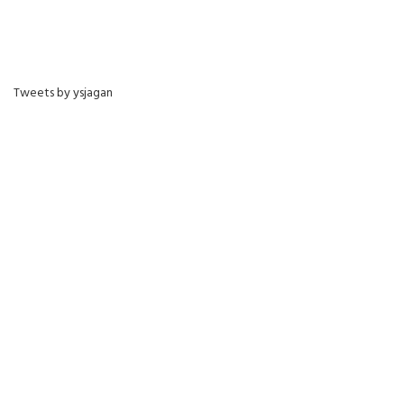
Tweets by ysjagan