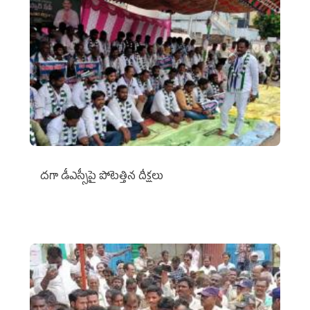
దగా డీఎస్సీపై పోటెత్తిన దీక్షలు