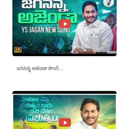
జగనన్న అజెండా సాంగ్….