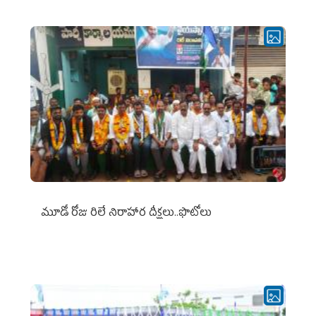
మూడో రోజు రిలే నిరాహార దీక్షలు..ఫొటోలు