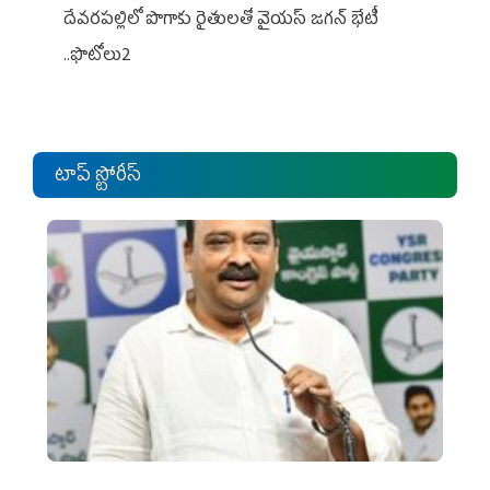
దేవరపల్లిలో పొగాకు రైతులతో వైయస్ జగన్ భేటీ
..ఫొటోలు2
టాప్ స్టోరీస్