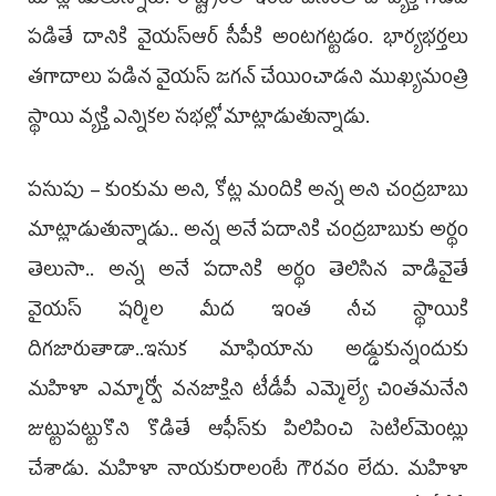
మాట్లాడుతున్నారు. రాష్ట్రంలో ఇంటి ఓనర్‌తో ఓ వ్యక్తి గొడవ
పడితే దానికి వైయస్‌ఆర్‌ సీపీకి అంటగట్టడం. భార్యభర్తలు
తగాదాలు పడిన వైయస్‌ జగన్‌ చేయించాడని ముఖ్యమంత్రి
స్థాయి వ్యక్తి ఎన్నికల సభల్లో మాట్లాడుతున్నాడు.
పసుపు – కుంకుమ అని, కోట్ల మందికి అన్న అని చంద్రబాబు
మాట్లాడుతున్నాడు.. అన్న అనే పదానికి చంద్రబాబుకు అర్థం
తెలుసా.. అన్న అనే పదానికి అర్థం తెలిసిన వాడివైతే
వైయస్‌ షర్మిల మీద ఇంత నీచ స్థాయికి
దిగజారుతాడా..ఇసుక మాఫియాను అడ్డుకున్నందుకు
మహిళా ఎమ్మార్వో వనజాక్షిని టీడీపీ ఎమ్మెల్యే చింతమనేని
జుట్టుపట్టుకొని కొడితే ఆఫీస్‌కు పిలిపించి సెటిల్‌మెంట్లు
చేశాడు. మహిళా నాయకురాలంటే గౌరవం లేదు. మహిళా